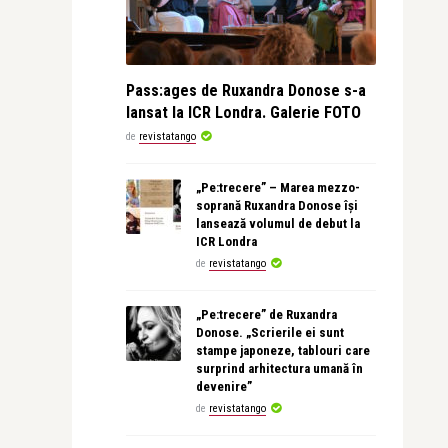
Pass:ages de Ruxandra Donose s-a
lansat la ICR Londra. Galerie FOTO
de
revistatango
„Pe:trecere” – Marea mezzo-
soprană Ruxandra Donose își
lansează volumul de debut la
ICR Londra
de
revistatango
„Pe:trecere” de Ruxandra
Donose. „Scrierile ei sunt
stampe japoneze, tablouri care
surprind arhitectura umană în
devenire”
de
revistatango