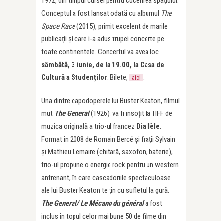
1972, din timpul cursei pentru cucerirea spațiului.
Conceptul a fost lansat odată cu albumul
The
Space Race
(2015), primit excelent de marile
publicații și care i-a adus trupei concerte pe
toate continentele. Concertul va avea loc
sâmbătă, 3 iunie, de la 19.00, la Casa de
Cultură a Studenților
. Bilete,
.
aici
Una dintre capodoperele lui Buster Keaton, filmul
mut
The General
(1926), va fi însoțit la TIFF de
muzica originală a trio-ul francez
Diallèle
.
Format în 2008 de Romain Bercé și frații Sylvain
și Mathieu Lemaire (chitară, saxofon, baterie),
trio-ul propune o energie rock pentru un western
antrenant, în care cascadoriile spectaculoase
ale lui Buster Keaton te țin cu sufletul la gură.
The General/ Le Mécano du général
a fost
inclus în topul celor mai bune 50 de filme din