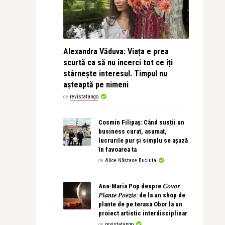
Alexandra Văduva: Viața e prea
scurtă ca să nu încerci tot ce îți
stârnește interesul. Timpul nu
așteaptă pe nimeni
de
revistatango
Cosmin Filipaș: Când susții un
business curat, asumat,
lucrurile pur și simplu se așază
în favoarea ta
de
Alice Năstase Buciuta
Ana-Maria Pop despre 𝐶𝑜𝑣𝑜𝑟
𝑃𝑙𝑎𝑛𝑡𝑒 𝑃𝑜𝑒𝑧𝑖𝑒: de la un shop de
plante de pe terasa Obor la un
proiect artistic interdisciplinar
de
revistatango