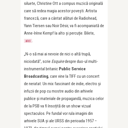
siluete, Christine Ott a compus muzică originală
care să redea magia acestor povești. Artista
franceză, care a cântat alături de Radiohead,
Yann Tiersen sau Noir Désir, va fi acompaniată de
Anne-Irène Kempf la alto și percuție. Bilete,
.
aici
„N-o să mai ai nevoie de nici o altă trupă,
niciodată”, scrie
Esquire
despre duo-ul multi-
instrumental britanic
Public Service
Broadcasting
, care vine la TIFF cu un concert
de neratat. Un mix fascinant de indie, electro și
infuzii de pop cu mostre audio din arhivele
publice și materiale de propagandă, muzica celor
de la PSB va fi însoțită de un show vizual
spectaculos. Pe fundal vor rula imagini din
arhivele SUA și ale URSS din perioada 1957 –