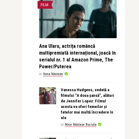
FILM
Ana Ularu, actrița româncă
multipremiată internațional, joacă în
serialul nr. 1 al Amazon Prime, The
Power/Puterea
de
Ilona Năstase
Vanessa Hudgens, vedetă a
filmului “A doua șansă”, alături
de Jennifer Lopez: Filmul
acesta va oferi femeilor și
fetelor mai multă încredere în
ele
de
Alice Năstase Buciuta