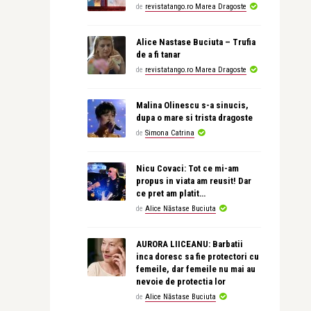
de
revistatango.ro Marea Dragoste
Alice Nastase Buciuta – Trufia
de a fi tanar
de
revistatango.ro Marea Dragoste
Malina Olinescu s-a sinucis,
dupa o mare si trista dragoste
de
Simona Catrina
Nicu Covaci: Tot ce mi-am
propus in viata am reusit! Dar
ce pret am platit…
de
Alice Năstase Buciuta
AURORA LIICEANU: Barbatii
inca doresc sa fie protectori cu
femeile, dar femeile nu mai au
nevoie de protectia lor
de
Alice Năstase Buciuta