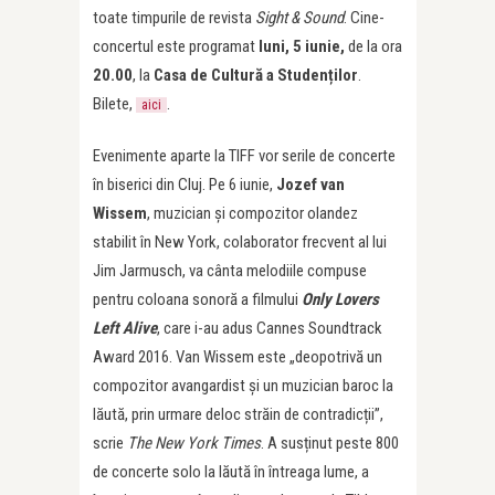
toate timpurile de revista
Sight & Sound
. Cine-
concertul este programat
luni, 5 iunie,
de la ora
20.00
, la
Casa de Cultură a Studenților
.
Bilete,
.
aici
Evenimente aparte la TIFF vor serile de concerte
în biserici din Cluj. Pe 6 iunie,
Jozef van
Wissem
, muzician și compozitor olandez
stabilit în New York, colaborator frecvent al lui
Jim Jarmusch, va cânta melodiile compuse
pentru coloana sonoră a filmului
Only Lovers
Left Alive
, care i-au adus Cannes Soundtrack
Award 2016. Van Wissem este „deopotrivă un
compozitor avangardist și un muzician baroc la
lăută, prin urmare deloc străin de contradicții”,
scrie
The New York Times
. A susținut peste 800
de concerte solo la lăută în întreaga lume, a