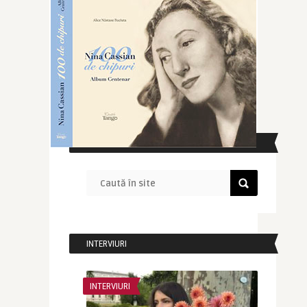
CAUTĂ ÎN SITE
INTERVIURI
INTERVIURI