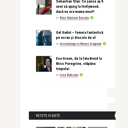
Sebastian Stan: Ce șanse aș fi
avut să ajung la Hollywood,
dacă nu era mama mea?!
de
Alice Năstase Buciuta
Gal Gadot – femeia fantastică
pe ecran și dincolo de el
de
revistatango.ro Marea Dragoste
Eva Green, de la fata Bond la
Miss Peregrine, stăpâna
timpului
de
Irina Botezatu
RETETE SI DIETE