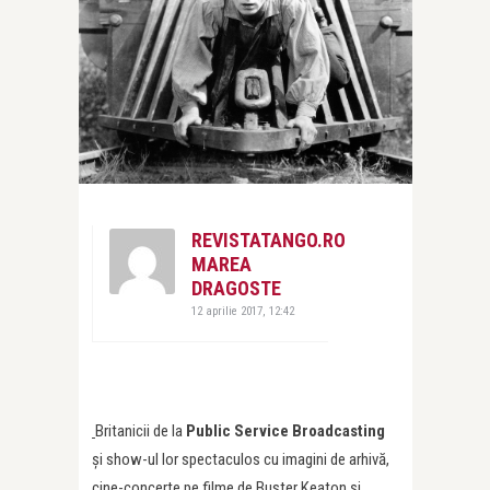
REVISTATANGO.RO
MAREA
DRAGOSTE
12 aprilie 2017, 12:42
Britanicii de la
Public Service Broadcasting
și show-ul lor spectaculos cu imagini de arhivă,
cine-concerte pe filme de Buster Keaton și