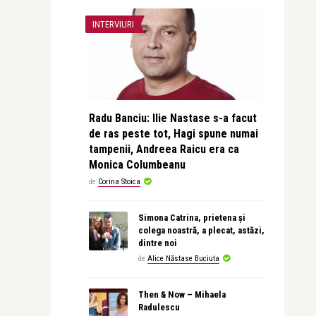
INTERVIURI
Radu Banciu: Ilie Nastase s-a facut
de ras peste tot, Hagi spune numai
tampenii, Andreea Raicu era ca
Monica Columbeanu
de
Corina Stoica
Simona Catrina, prietena și
colega noastră, a plecat, astăzi,
dintre noi
de
Alice Năstase Buciuta
Then & Now – Mihaela
Radulescu