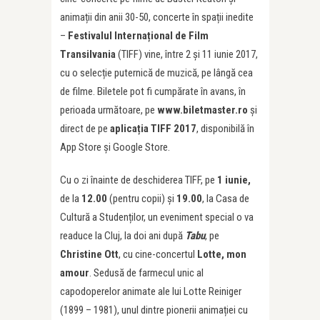
animații din anii 30-50, concerte în spații inedite
–
Festivalul Internațional de Film
Transilvania
(TIFF) vine, între 2 și 11 iunie 2017,
cu o selecție puternică de muzică, pe lângă cea
de filme. Biletele pot fi cumpărate în avans, în
perioada următoare, pe
www.biletmaster.ro
și
direct de pe
aplicația TIFF 2017
, disponibilă în
App Store și Google Store.
Cu o zi înainte de deschiderea TIFF, pe
1 iunie,
de la
12.00
(pentru copii) și
19.00
, la Casa de
Cultură a Studenților, un eveniment special o va
readuce la Cluj, la doi ani după
Tabu
, pe
Christine Ott
, cu cine-concertul
Lotte, mon
amour
. Sedusă de farmecul unic al
capodoperelor animate ale lui Lotte Reiniger
(1899 – 1981), unul dintre pionerii animației cu