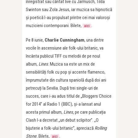
înregistrat sau cântat live cu Jarmusch, Tilda
Swinton sau Zola Jesus, iar muzica sa hipnotică
și poetică l-au propulsat printre cei mai valoroși
muzicieni contemporani. Bilete,
.
aici
Pe 8 iunie,
Charlie Cunningham
, una dintre
vocile în ascensiune ale folk-ului britanic, va
încânta publicul TIFF cu melodii de pe noul
album,
Lines
. Muzica sa este un mix de
sensibilități folk cu pop și accente flamenco,
împrumutate din cultura spaniolă după doi ani
petrecuți la Sevilia. După trei single-uri de
succes, care i-au adus titlul de „Bloggers Choice
for 2014” al Radio 1 (BBC), și-a lansat anul
acesta primul album,
Lines,
pe care publicația
Clash l-a decretat „un debut sclipitor”. „O
bijuterie a folk-ului britanic”, apreciază
Rolling
Stone.
Bilete,
.
aici