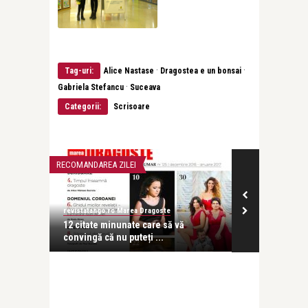
·
·
Tag-uri:
Alice Nastase
Dragostea e un bonsai
·
Gabriela Stefancu
Suceava
Categorii:
Scrisoare
RECOMANDAREA ZILEI
SCRISOARE
revistatango.ro Marea Dragoste
Alice Năstase B
estit,
12 citate minunate care să vă
Julieta era d
convingă că nu puteți ...
Verona