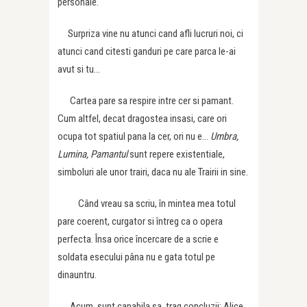
personale.
Surpriza vine nu atunci cand afli lucruri noi, ci
atunci cand citesti ganduri pe care parca le-ai
avut si tu…
Cartea pare sa respire intre cer si pamant.
Cum altfel, decat dragostea insasi, care ori
ocupa tot spatiul pana la cer, ori nu e…
Umbra,
Lumina, Pamantul
sunt repere existentiale,
simboluri ale unor trairi, daca nu ale Trairii in sine.
Când vreau sa scriu, în mintea mea totul
pare coerent, curgator si întreg ca o opera
perfecta. Însa orice încercare de a scrie e
soldata esecului pâna nu e gata totul pe
dinauntru.
Acum sunt capabila sa trag concluzii: Alice