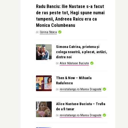
Radu Banciu: Ilie Nastase s-a facut
de ras peste tot, Hagi spune numai
tampenii, Andreea Raicu era ca
Monica Columbeanu
de
Corina Stoica
Simona Catrina, prietena și
colega noastră, a plecat, astăzi,
dintre noi
de
Alice Năstase Buciuta
Then & Now – Mihaela
Radulescu
de
revistatango.ro Marea Dragoste
Alice Nastase Buciuta – Trufia
de a fi tanar
de
revistatango.ro Marea Dragoste