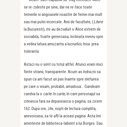
se re-zideste pe sine, dar ne re-face toate
temerile si angoasele noastre de femei mai mult
sau mai putin incercate. Anii de facultate, (
Litere
la Bucuresti), mi-au dezvaluit o Alice extrem de
sociabila, foarte generoasa, înclinata mereu spre
a vedea latura amuzanta a lucrurilor, însa prea
toleranta.
Astazi nu o simt cu totul altfel. Atunci eram mici
fiinte stranii, transparente. Acum as îndrazni sa
spun ca am facut un pas înainte spre slefuirea
pe care o visam, probabil, amadoua… Gandeam
candva la o
carte în carte
, în care personajul sa
citeasca fara sa depaseasca o pagina, sa zicem
162. Dupa ore, zile, nopti de lectura cumplita,
anevoioasa, sa te afli la aceasi pagina. Asta îmi
aminteste de biblioteca-labirint a lui Borges. Sau