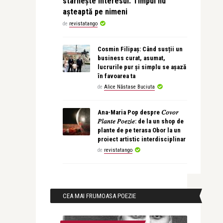
stârnește interesul. Timpul nu
așteaptă pe nimeni
de
revistatango
Cosmin Filipaș: Când susții un
business curat, asumat,
lucrurile pur și simplu se așază
în favoarea ta
de
Alice Năstase Buciuta
Ana-Maria Pop despre 𝐶𝑜𝑣𝑜𝑟
𝑃𝑙𝑎𝑛𝑡𝑒 𝑃𝑜𝑒𝑧𝑖𝑒: de la un shop de
plante de pe terasa Obor la un
proiect artistic interdisciplinar
de
revistatango
CEA MAI FRUMOASA POEZIE