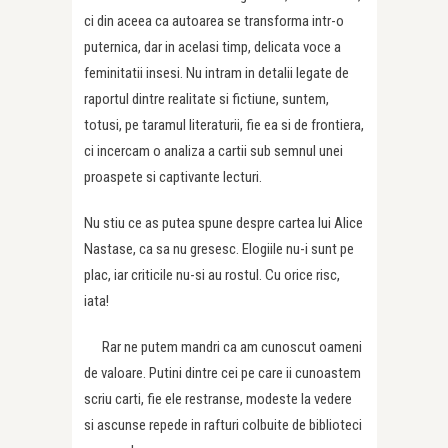
ci din aceea ca autoarea se transforma intr-o
puternica, dar in acelasi timp, delicata voce a
feminitatii insesi. Nu intram in detalii legate de
raportul dintre realitate si fictiune, suntem,
totusi, pe taramul literaturii, fie ea si de frontiera,
ci incercam o analiza a cartii sub semnul unei
proaspete si captivante lecturi.
Nu stiu ce as putea spune despre cartea lui Alice
Nastase, ca sa nu gresesc. Elogiile nu-i sunt pe
plac, iar criticile nu-si au rostul. Cu orice risc,
iata!
Rar ne putem mandri ca am cunoscut oameni
de valoare. Putini dintre cei pe care ii cunoastem
scriu carti, fie ele restranse, modeste la vedere
si ascunse repede in rafturi colbuite de biblioteci