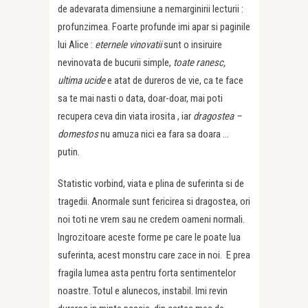
de adevarata dimensiune a nemarginirii lecturii :
profunzimea. Foarte profunde imi apar si paginile
lui Alice :
eternele vinovatii
sunt o insiruire
nevinovata de bucurii simple,
toate ranesc,
ultima ucide
e atat de dureros de vie, ca te face
sa te mai nasti o data, doar-doar, mai poti
recupera ceva din viata irosita , iar
dragostea –
domestos
nu amuza nici ea fara sa doara …
putin.
Statistic vorbind, viata e plina de suferinta si de
tragedii. Anormale sunt fericirea si dragostea, ori
noi toti ne vrem sau ne credem oameni normali.
Ingrozitoare aceste forme pe care le poate lua
suferinta, acest monstru care zace in noi. E prea
fragila lumea asta pentru forta sentimentelor
noastre. Totul e alunecos, instabil. Imi revin