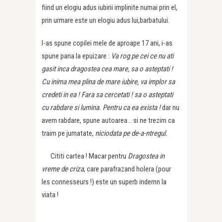
fiind un elogiu adus iubirii implinite numai prin el,
prin urmare este un elogiu adus lui,barbatului.
I-as spune copilei mele de aproape 17 ani, i-as
spune pana la epuizare :
Va rog pe cei ce nu ati
gasit inca dragostea cea mare, sa o asteptati !
Cu inima mea plina de mare iubire, va implor sa
credeti in ea ! Fara sa cercetati ! sa o asteptati
cu rabdare si lumina. Pentru
ca ea exista !
dar nu
avem rabdare, spune autoarea… si ne trezim ca
traim pe jumatate,
niciodata pe de-a-ntregul.
Cititi cartea ! Macar pentru
Dragostea in
vreme de criza
, care parafrazand holera (pour
les connesseurs !) este un superb indemn la
viata !