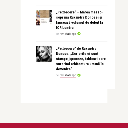
„Pe:trecere” – Marea mezzo-
soprană Ruxandra Donose își
lansează volumul de debut la
ICR Londra
de
revistatango
„Pe:trecere” de Ruxandra
Donose. „Scrierile ei sunt
stampe japoneze, tablouri care
surprind arhitectura umană în
devenire”
de
revistatango