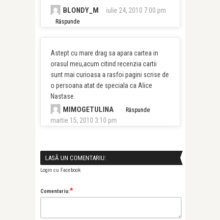
BLONDY_M
iulie 24, 2010 7:00 pm
Răspunde
Astept cu mare drag sa apara cartea in
orasul meu,acum citind recenzia cartii
sunt mai curioasa a rasfoi pagini scrise de
o persoana atat de speciala ca Alice
Nastase.
MIMOGETULINA
Răspunde
martie 15, 2010 3:10 pm
LASĂ UN COMENTARIU:
Login cu Facebook
*
Comentariu: