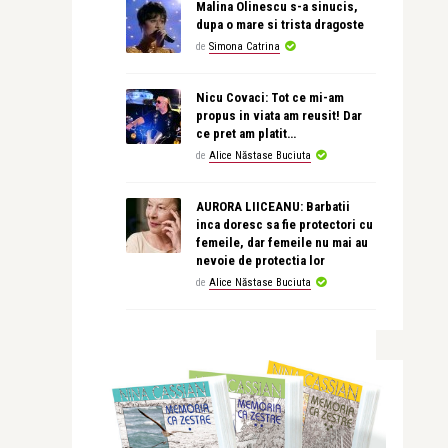
Malina Olinescu s-a sinucis,
dupa o mare si trista dragoste
de
Simona Catrina
Nicu Covaci: Tot ce mi-am
propus in viata am reusit! Dar
ce pret am platit…
de
Alice Năstase Buciuta
AURORA LIICEANU: Barbatii
inca doresc sa fie protectori cu
femeile, dar femeile nu mai au
nevoie de protectia lor
de
Alice Năstase Buciuta