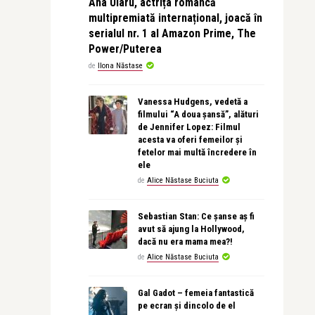
Ana Ularu, actrița româncă
multipremiată internațional, joacă în
serialul nr. 1 al Amazon Prime, The
Power/Puterea
de
Ilona Năstase
Vanessa Hudgens, vedetă a
filmului “A doua șansă”, alături
de Jennifer Lopez: Filmul
acesta va oferi femeilor și
fetelor mai multă încredere în
ele
de
Alice Năstase Buciuta
Sebastian Stan: Ce șanse aș fi
avut să ajung la Hollywood,
dacă nu era mama mea?!
de
Alice Năstase Buciuta
Gal Gadot – femeia fantastică
pe ecran și dincolo de el