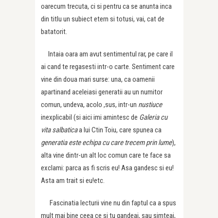
oarecum trecuta, ci si pentru ca se anunta inca
din titlu un subiect etern si totusi, vai, cat de
batatorit.
Intaia oara am avut sentimentul rar, pe care il
ai cand te regasesti intr-o carte. Sentiment care
vine din doua mari surse: una, ca oamenii
apartinand aceleiasi generatii au un numitor
comun, undeva, acolo ,sus, intr-un
nustiuce
inexplicabil (si aici imi amintesc de
Galeria cu
vita salbatica
a lui Ctin Toiu, care spunea ca
generatia este echipa cu care trecem prin lume
),
alta vine dintr-un alt loc comun care te face sa
exclami: parca as fi scris eu! Asa gandesc si eu!
Asta am trait si eu!etc.
Fascinatia lecturii vine nu din faptul ca a spus
mult mai bine ceea ce si tu gandeai, sau simteai,