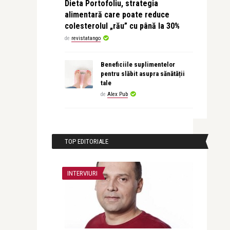
Dieta Portofoliu, strategia
alimentară care poate reduce
colesterolul „rău” cu până la 30%
de
revistatango
Beneficiile suplimentelor
pentru slăbit asupra sănătății
tale
de
Alex Pub
TOP EDITORIALE
INTERVIURI