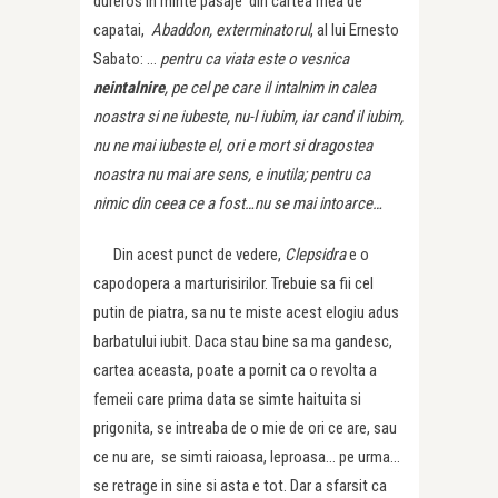
dureros in minte pasaje din cartea mea de
capatai,
Abaddon, exterminatorul
, al lui Ernesto
Sabato: …
pentru ca viata este o vesnica
neintalnire
, pe cel pe care il intalnim in calea
noastra si ne iubeste, nu-l iubim, iar cand il iubim,
nu ne mai iubeste el, ori e mort si dragostea
noastra nu mai are sens, e inutila; pentru ca
nimic din ceea ce a fost…nu se mai intoarce…
Din acest punct de vedere,
Clepsidra
e o
capodopera a marturisirilor. Trebuie sa fii cel
putin de piatra, sa nu te miste acest elogiu adus
barbatului iubit. Daca stau bine sa ma gandesc,
cartea aceasta, poate a pornit ca o revolta a
femeii care prima data se simte haituita si
prigonita, se intreaba de o mie de ori ce are, sau
ce nu are, se simti raioasa, leproasa… pe urma…
se retrage in sine si asta e tot. Dar a sfarsit ca