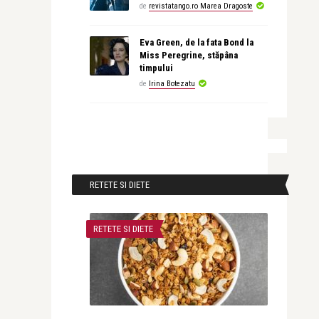
de
revistatango.ro Marea Dragoste
Eva Green, de la fata Bond la
Miss Peregrine, stăpâna
timpului
de
Irina Botezatu
RETETE SI DIETE
RETETE SI DIETE