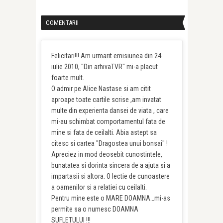
COMENTARII
Felicitari!!! Am urmarit emisiunea din 24
iulie 2010, "Din arhivaTVR" mi-a placut
foarte mult.
O admir pe Alice Nastase si am citit
aproape toate cartile scrise ,am invatat
multe din experienta dansei de viata , care
mi-au schimbat comportamentul fata de
mine si fata de ceilalti. Abia astept sa
citesc si cartea "Dragostea unui bonsai" !
Apreciez in mod deosebit cunostintele,
bunatatea si dorinta sincera de a ajuta si a
impartasii si altora. O lectie de cunoastere
a oamenilor si a relatiei cu ceilalti.
Pentru mine este o MARE DOAMNA…mi-as
permite sa o numesc DOAMNA
SUFLETULUI !!!