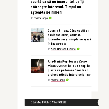
scurtă ca să nu încerci tot ce îți
stârnește interesul. Timpul nu
așteaptă pe nimeni
de
revistatango
Cosmin Filipaș: Când susții un
business curat, asumat,
lucrurile pur și simplu se așază
în favoarea ta
de
Alice Năstase Buciuta
Ana-Maria Pop despre 𝐶𝑜𝑣𝑜𝑟
𝑃𝑙𝑎𝑛𝑡𝑒 𝑃𝑜𝑒𝑧𝑖𝑒: de la un shop de
plante de pe terasa Obor la un
proiect artistic interdisciplinar
de
revistatango
CEA MAI FRUMOASA POEZIE