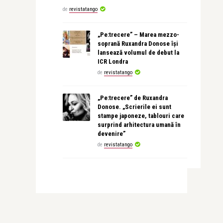
de
revistatango
„Pe:trecere” – Marea mezzo-
soprană Ruxandra Donose își
lansează volumul de debut la
ICR Londra
de
revistatango
„Pe:trecere” de Ruxandra
Donose. „Scrierile ei sunt
stampe japoneze, tablouri care
surprind arhitectura umană în
devenire”
de
revistatango