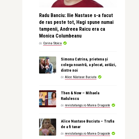
Radu Banciu: Ilie Nastase s-a facut
de ras peste tot, Hagi spune numai
tampenii, Andreea Raicu era ca
Monica Columbeanu
de
Corina Stoica
Simona Catrina, prietena și
colega noastră, a plecat, astăzi,
dintre noi
de
Alice Năstase Buciuta
Then & Now – Mihaela
Radulescu
de
revistatango.ro Marea Dragoste
Alice Nastase Buciuta – Trufia
de a fi tanar
de
revistatango.ro Marea Dragoste