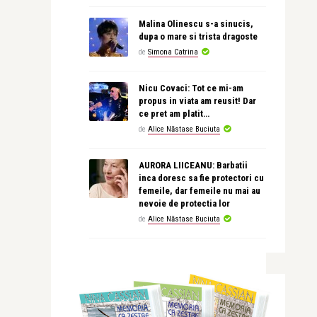
Malina Olinescu s-a sinucis,
dupa o mare si trista dragoste
de
Simona Catrina
Nicu Covaci: Tot ce mi-am
propus in viata am reusit! Dar
ce pret am platit…
de
Alice Năstase Buciuta
AURORA LIICEANU: Barbatii
inca doresc sa fie protectori cu
femeile, dar femeile nu mai au
nevoie de protectia lor
de
Alice Năstase Buciuta