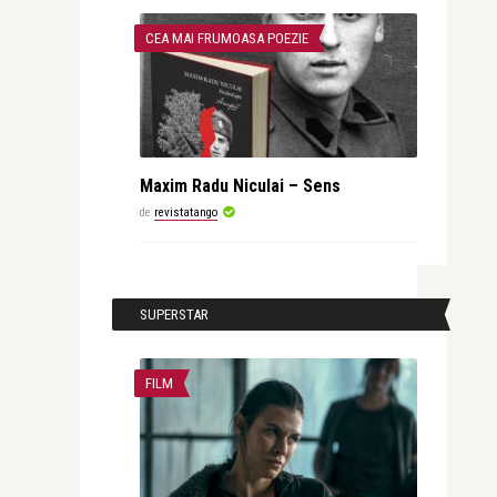
CEA MAI FRUMOASA POEZIE
Maxim Radu Niculai – Sens
de
revistatango
SUPERSTAR
FILM