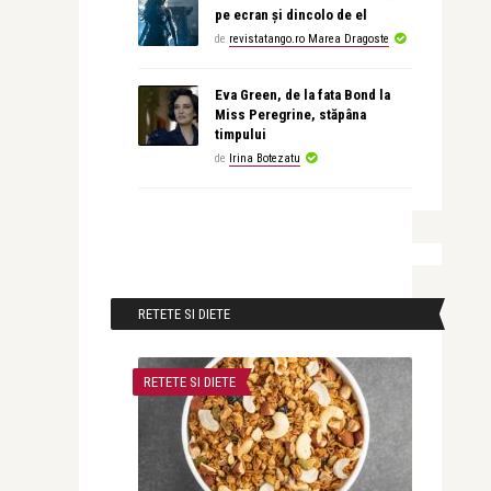
pe ecran și dincolo de el
de
revistatango.ro Marea Dragoste
Eva Green, de la fata Bond la
Miss Peregrine, stăpâna
timpului
de
Irina Botezatu
RETETE SI DIETE
RETETE SI DIETE