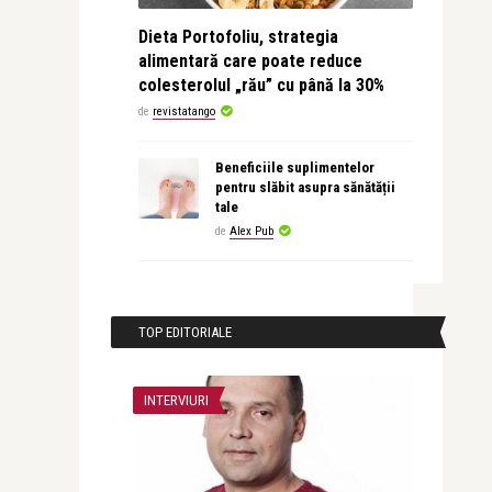
Dieta Portofoliu, strategia
alimentară care poate reduce
colesterolul „rău” cu până la 30%
de
revistatango
Beneficiile suplimentelor
pentru slăbit asupra sănătății
tale
de
Alex Pub
TOP EDITORIALE
INTERVIURI