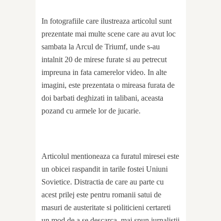
In fotografiile care ilustreaza articolul sunt
prezentate mai multe scene care au avut loc
sambata la Arcul de Triumf, unde s-au
intalnit 20 de mirese furate si au petrecut
impreuna in fata camerelor video. In alte
imagini, este prezentata o mireasa furata de
doi barbati deghizati in talibani, aceasta
pozand cu armele lor de jucarie.
Articolul mentioneaza ca furatul miresei este
un obicei raspandit in tarile fostei Uniuni
Sovietice. Distractia de care au parte cu
acest prilej este pentru romanii satui de
masuri de austeritate si politicieni certareti
un mod de a se descarca, mai spun jurnalistii