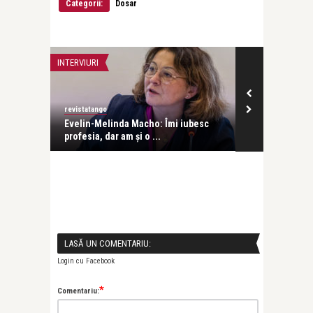
Categorii:
Dosar
INTERVIURI
INTERVIURI
revistatango
Alice Năstase B
Evelin-Melinda Macho: Îmi iubesc
Mihaela Rădul
profesia, dar am și o ...
venit exact câ
LASĂ UN COMENTARIU:
Login cu Facebook
*
Comentariu: