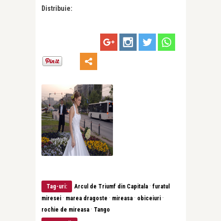
Distribuie:
·
Tag-uri:
Arcul de Triumf din Capitala
furatul
·
·
·
·
miresei
marea dragoste
mireasa
obiceiuri
·
rochie de mireasa
Tango