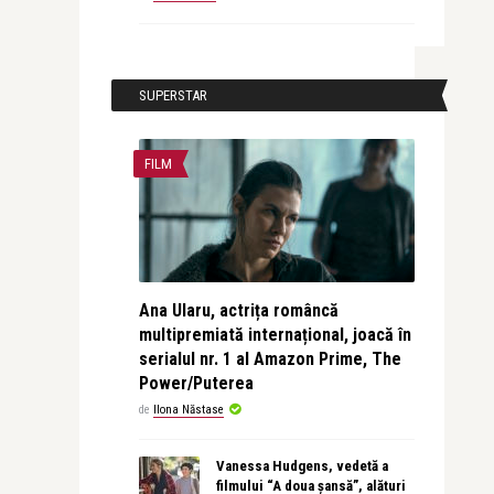
SUPERSTAR
FILM
Ana Ularu, actrița româncă
multipremiată internațional, joacă în
serialul nr. 1 al Amazon Prime, The
Power/Puterea
de
Ilona Năstase
Vanessa Hudgens, vedetă a
filmului “A doua șansă”, alături