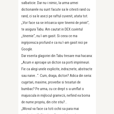
salbaticie. Dar nu-i nimic, la urma urmei
dictionarele nu sunt facute sa le citesti rand cu
rand, ci sa le asezi pe raftul cuvenit, atata tot.
„Vor face sa se intoarca spre tinemii de priviri“,
te asigura Tabu. Am cautat in DEX cuvintul
„tinemie“, nu l-am gasit. Si ceea ce ma
ingrijoreaza profund e ca nu l-am gasit nici pe
Google.
Dar esenta glagoriei din Tabu tresare mai hacana:
„Acum e aproape un dicton sa porti imprimeuri.
Fie ca alegi unele explicite, indraznete, abstracte
sau naive…“. Cum, draga, dicton? Adica din seria:
cugetari, maxime, proverbe si tesaturi de
bumbac? Pe urma, cu ce drept s-a umflat o
majuscula in mijlocul gramezii, nefiind ea borna
de nume propriu, din cite stiu?…
„Movul va face ca toti ochii sa para mai