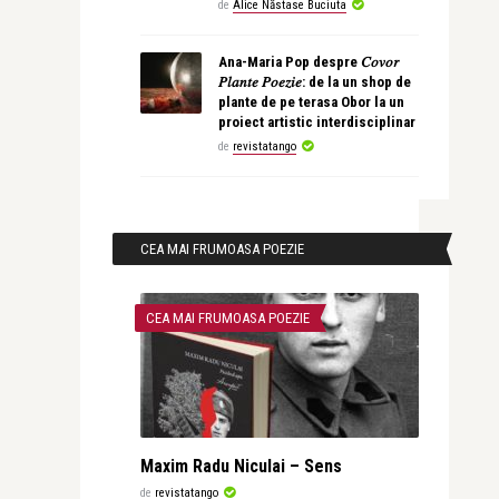
de
Alice Năstase Buciuta
Ana-Maria Pop despre 𝐶𝑜𝑣𝑜𝑟
𝑃𝑙𝑎𝑛𝑡𝑒 𝑃𝑜𝑒𝑧𝑖𝑒: de la un shop de
plante de pe terasa Obor la un
proiect artistic interdisciplinar
de
revistatango
CEA MAI FRUMOASA POEZIE
CEA MAI FRUMOASA POEZIE
Maxim Radu Niculai – Sens
de
revistatango