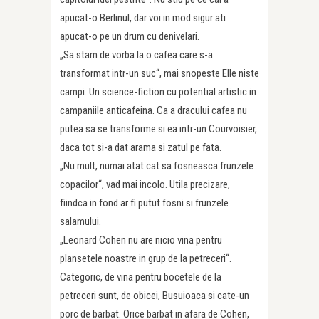
apucat-o Berlinul, dar voi in mod sigur ati
apucat-o pe un drum cu denivelari.
„Sa stam de vorba la o cafea care s-a
transformat intr-un suc“, mai snopeste Elle niste
campi. Un science-fiction cu potential artistic in
campaniile anticafeina. Ca a dracului cafea nu
putea sa se transforme si ea intr-un Courvoisier,
daca tot si-a dat arama si zatul pe fata.
„Nu mult, numai atat cat sa fosneasca frunzele
copacilor“, vad mai incolo. Utila precizare,
fiindca in fond ar fi putut fosni si frunzele
salamului.
„Leonard Cohen nu are nicio vina pentru
plansetele noastre in grup de la petreceri“.
Categoric, de vina pentru bocetele de la
petreceri sunt, de obicei, Busuioaca si cate-un
porc de barbat. Orice barbat in afara de Cohen,