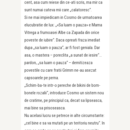
cent, asa cum reiese din ce-ati scris, ma mir ca
sunt numai cateva mii care „calatoresc“.
Si ne mai impiedicam in Cosmo de urmatoarea
elucubratie de lux: „«Sa luam o pauza» e Mama
Vitrega a frumoasei Albe ca Zapada din orice
poveste de iubire“. Daca opreati fraza imediat
dupa „sa luam o pauza“, ar fi fost geniala. Dar
asa, o mastera – poreclita „a sunat de iesire“…
pardon, „sa luam o pauza“ – demitizeaza
povestile cu care fratii Grimm ne-au asezat
capsoarele pe perna.
„Schim-ba-te intr-o pereche de bikini de bom-
bonele rozalii“, introduce Cosmo un sistem nou
de cratime, pe principiul ca, decat sa lipseasca,
mai bine sa prisoseasca.
Nu acelasi lucru se petrece in alte circumstante:
„cel bine e sa va mutati pe un teritoriu neutru“. In