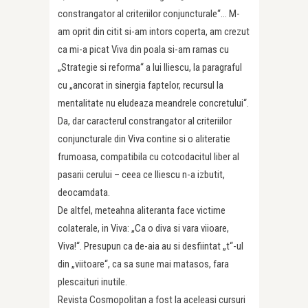
constrangator al criteriilor conjuncturale“… M-
am oprit din citit si-am intors coperta, am crezut
ca mi-a picat Viva din poala si-am ramas cu
„Strategie si reforma“ a lui Iliescu, la paragraful
cu „ancorat in sinergia faptelor, recursul la
mentalitate nu eludeaza meandrele concretului“.
Da, dar caracterul constrangator al criteriilor
conjuncturale din Viva contine si o aliteratie
frumoasa, compatibila cu cotcodacitul liber al
pasarii cerului – ceea ce Iliescu n-a izbutit,
deocamdata.
De altfel, meteahna aliteranta face victime
colaterale, in Viva: „Ca o diva si vara viioare,
Viva!“. Presupun ca de-aia au si desfiintat „t“-ul
din „viitoare“, ca sa sune mai matasos, fara
plescaituri inutile.
Revista Cosmopolitan a fost la aceleasi cursuri