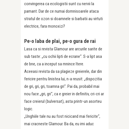
convingerea ca ecologistii sunt cu nervii la
pamant. Dar de ce numai domnisoarele ataca
stratul de ozon si doamnele si barbatii au virtuti
electrice, fara monoxizi?
Pe-o laba de plai, pe-o gura de rai
Lasa ca si revista Glamour are arcurile sarite de
sub taste: „cu ochii lipti de ecrane“. S-a lipt asa
de bne, ca a inceput sa mnince ltere.
Aceeasi revista da sa plagieze greierele, dar din
fericire pentru linistea lui, n-a reusit: „dispozitia
de gri, gri, gri, toamna gri“. Pai da, probabil mai
nou face „gri, gri“, ca e greier in definitiv, cri-cri ar
face creierul (bulversat), asta printr-un asorteu
logic.
„Unghiile tale nu au fost nicicand mai fericite“,
mai cracneste Glamour. Ba da, eu imi aduc