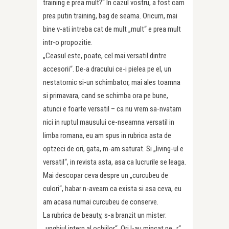
training e prea mult?“ In cazul vostru, a fost cam
prea putin training, bag de seama. Oricum, mai
bine v-ati intreba cat de mult „mult“ e prea mult
intr-o propozitie.
„Ceasul este, poate, cel mai versatil dintre
accesorii“. De-a dracului ce-i pielea pe el, un
nestatornic si-un schimbator, mai ales toamna
si primavara, cand se schimba ora pe bune,
atunci e foarte versatil – ca nu vrem sa-nvatam
nici in ruptul mausului ce-nseamna versatil in
limba romana, eu am spus in rubrica asta de
optzeci de ori, gata, m-am saturat. Si „living-ul e
versatil“, in revista asta, asa ca lucrurile se leaga.
Mai descopar ceva despre un „curcubeu de
culori“, habar n-aveam ca exista si asa ceva, eu
am acasa numai curcubeu de conserve.
La rubrica de beauty, s-a branzit un mister:
„unghiul intern al ochiilor“. Ori l-au mincat pe „r“