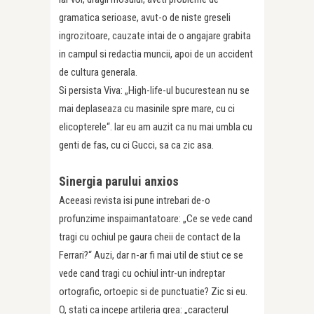
gramatica serioase, avut-o de niste greseli
ingrozitoare, cauzate intai de o angajare grabita
in campul si redactia muncii, apoi de un accident
de cultura generala.
Si persista Viva: „High-life-ul bucurestean nu se
mai deplaseaza cu masinile spre mare, cu ci
elicopterele“. Iar eu am auzit ca nu mai umbla cu
genti de fas, cu ci Gucci, sa ca zic asa.
Sinergia parului anxios
Aceeasi revista isi pune intrebari de-o
profunzime inspaimantatoare: „Ce se vede cand
tragi cu ochiul pe gaura cheii de contact de la
Ferrari?“ Auzi, dar n-ar fi mai util de stiut ce se
vede cand tragi cu ochiul intr-un indreptar
ortografic, ortoepic si de punctuatie? Zic si eu.
O, stati ca incepe artileria grea: „caracterul