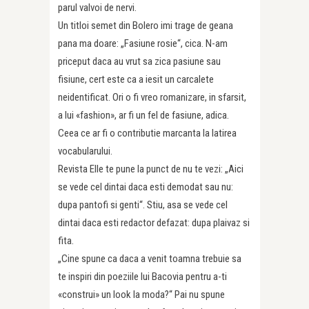
parul valvoi de nervi.
Un titloi semet din Bolero imi trage de geana
pana ma doare: „Fasiune rosie“, cica. N-am
priceput daca au vrut sa zica pasiune sau
fisiune, cert este ca a iesit un carcalete
neidentificat. Ori o fi vreo romanizare, in sfarsit,
a lui «fashion», ar fi un fel de fasiune, adica.
Ceea ce ar fi o contributie marcanta la latirea
vocabularului.
Revista Elle te pune la punct de nu te vezi: „Aici
se vede cel dintai daca esti demodat sau nu:
dupa pantofi si genti“. Stiu, asa se vede cel
dintai daca esti redactor defazat: dupa plaivaz si
fita.
„Cine spune ca daca a venit toamna trebuie sa
te inspiri din poeziile lui Bacovia pentru a-ti
«construi» un look la moda?“ Pai nu spune