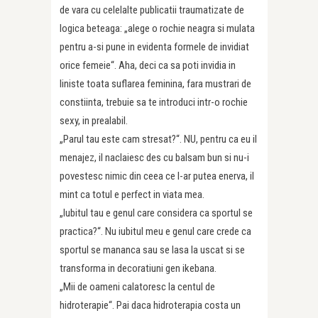
de vara cu celelalte publicatii traumatizate de
logica beteaga: „alege o rochie neagra si mulata
pentru a-si pune in evidenta formele de invidiat
orice femeie“. Aha, deci ca sa poti invidia in
liniste toata suflarea feminina, fara mustrari de
constiinta, trebuie sa te introduci intr-o rochie
sexy, in prealabil.
„Parul tau este cam stresat?“. NU, pentru ca eu il
menajez, il naclaiesc des cu balsam bun si nu-i
povestesc nimic din ceea ce l-ar putea enerva, il
mint ca totul e perfect in viata mea.
„Iubitul tau e genul care considera ca sportul se
practica?“. Nu iubitul meu e genul care crede ca
sportul se mananca sau se lasa la uscat si se
transforma in decoratiuni gen ikebana.
„Mii de oameni calatoresc la centul de
hidroterapie“. Pai daca hidroterapia costa un