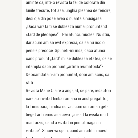
aminte ca, intr-o revista la fel de colorata din
lunile trecute, tot asa, unghia plesnea de fericire,
desi oja din poze avea o nuanta sinucigasa.
„Daca varsta ti se dubleaza numai pronuntand
«fard de pleoape»“… Pai atunci, mucles. Nu stiu,
dar acum am sa evit expresia, ca sa nu risc o
pensie precoce. Spuneti-mi insa, daca atunci
cand pronunt „fard“ mi se dubleaza etatea, ce se
intampla daca pronunt „artrita reumatoida“?
Deocamdata n-am pronuntat, doar am scris, sa
stiti…
Revista Marie Claire a angajat, se pare, redactori
care au invatat limba romana in anul pregatitor,
la Timisoara, fiindca nu vad cum un roman get-
beget ar fi emis asa ceva: „a iesit la iveala mult
mai tarziu, cand a vizitat in primul magazin
vintage“. Sincer va spun, cand am citit in acest