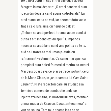
text, m-a durut in cap in trei zile dupa aceea.
Mergem in mai departe: „O crezi cand vezi cum
joaca din degete cand spune cotrobaiala“. Eu
cred numai ceea ce vad, iar deocamdata vad o
fraza ca o rufa arsa cu fierul de calcat.
„Trebuie sa arati perfect, tocmai acum cand ai
putea sa-ti incendiezi dulapul“. E imperios
necesar sa arati bine cand vine politia sa te ia,
aud ca-i trateaza mai uman p-astia cu
rafinament vestimentar. Ca sa nu mai spun ca
pompierii sunt baieti frumosi si merita sa-ncerci.
Mai descopar ceva ce s-ar petrece, potrivit celor
de la Marie Claire, in „antecamera lui Yves Saint-
Laurent“. Niste redactori care au studiat asa
temeinic camera de combustie unde se
injecteaza benzina, in motorul lui Yves, merita o
prima, macar de Craciun. Daca „antecamera“ a
vrut sa spuna. Tare mi-e teama insa ca se