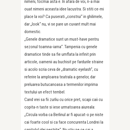
nimeni, tocmai asta e. In afara de voi, n-a mai
ouat nimeni aceasta idee lacustra. Si stiti ce-mi
place la voi? Ca puserati „construi“ in ghilimele,
dar „look“ nu, vi se pare un cuvant mult mai
domestic.
„Genele dramatice sunt un must-have pentru
sezonul toamna-iarna“. Tampenia cu genele
dramatice tinde sa fie umflata la infinit prin
articole, oamenii au buchisit pe fardurile straine
si acolo scria ceva de „dramatic eyelash“, cu
referire la amploarea teatrala a genelor, dar
preluarea butucanoasa a termenilor imprima
textului un efect tembel.
Cand vrei sa fii zurliu cu orice pret, scapi caii cu
copita-n taste si iese urmatoarea aiureala:
„Circula vorba ca Berlinul ar fi apucat-o pe niste
cai foarte cool si ca face concurenta Londrei la
capitolul idei pestrite“. Nu stiu pe ce cai a