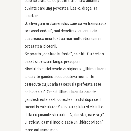
care se arata ca se poate trai si fara anumite
cuvinte care ung povestea. Las-o, draga, sa
scartaie…
„Cativa guru ai domeniului, care sa va trainuiasca
tot weekend-ul“, mai descifrez, cu greu, din
pasareasca unui text cu mai multe idiomuri si
tot atatea idiotenii.
Se poarta „coafura bufanta“, sa stiti. Cu breton
plisat si perciuni tanga, presupun.
Nivelul discutiei scade vertiginous: „Ultimul lucru
la care te gandesti dupa cateva momente
petrecute cu jucaria ta sexuala preferata este
splalarea ei“. Gresit. Ultimul lucru la care te
gandesti este sa-ti corectezi textul dupa ce-l
tacani in calculator. Sau v-au splalat si cleielii o
data cu jucariile slexuale… A, dar stai, ca e si „r“-
ul stricat, ca mai incolo sade un „hidrocotizon“
mare cat inima mea.