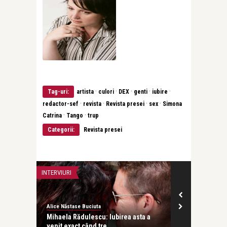
·
·
·
·
·
Tag-uri:
artista
culori
DEX
genti
iubire
·
·
·
·
redactor-sef
revista
Revista presei
sex
Simona
·
·
Catrina
Tango
trup
Categorii:
Revista presei
INTERVIURI
CEA MAI FRUMOA
Alice Năstase Buciuta
revistatango
de
Mihaela Rădulescu: Iubirea asta a
Silva Kaputik
venit exact când tre ...