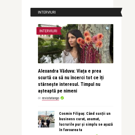
INTERVIURI
INTERVIURI
Alexandra Văduva: Viața e prea
scurtă ca să nu încerci tot ce îți
stârnește interesul. Timpul nu
așteaptă pe nimeni
de
revistatango
Cosmin Filipaș: Când susții un
business curat, asumat,
lucrurile pur și simplu se așază
în favoarea ta