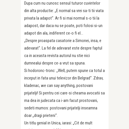
Dupa cum nu cunosc sensul tuturor cuvintelor
din alta productie: „E normal sa vrei sa-ti tii viata
privata la adapot“. Ar fi si mai normal s-o tii la
adapost, dar daca nu se poate, poti folosi si-un
adapot din ala, indiferent ce-o fi el…
„Despre proaspata casatorie a Simonei, insa, e
adevarat“. La fel de adevarat este despre faptul
ca in aceasta revista autorul nu stie nici
dumnealui despre ce-a vrut sa spuna.
Si hodoronc-tronc: „Well, putem spune ca totul a
inceput in fata unui televizor din Belgrad“. Zdrav,
kladenac, we can say anything, postovani
prijatelji! Si pentru cei care-si cheama avocatii sa
ma dea in judecata ca i-am facut prostovani,
sedeti mumos: postovani prijatelji inseamna
doar „dragi prieteni“.
Un titlu genial in Unica, iarasi: „Cit de mult