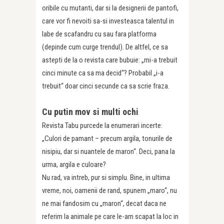
oribile cu mutanti, dar si la designerii de pantofi,
care vor fi nevoiti sa-si investeasca talentul in
labe de scafandru cu sau fara platforma
(depinde cum curge trendul). De altfel, ce sa
astepti de la o revista care bubuie: „mi-a trebuit
cinci minute ca sa ma decid“? Probabil „i-a
trebuit“ doar cinci secunde ca sa scrie fraza.
Cu putin mov si multi ochi
Revista Tabu purcede la enumerari incerte:
„Culori de pamant – precum argila, tonurile de
nisipiu, dar si nuantele de maron“. Deci, pana la
urma, argila e culoare?
Nu rad, va intreb, pur si simplu. Bine, in ultima
vreme, noi, oamenii de rand, spunem „maro“, nu
ne mai fandosim cu „maron“, decat daca ne
referim la animale pe care le-am scapat la loc in