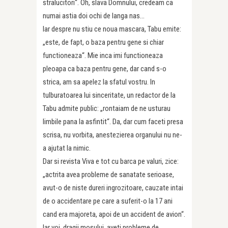
stralucitori“. Oh, slava Domnului, credeam ca
numai astia doi ochi de langa nas…
Iar despre nu stiu ce noua mascara, Tabu emite:
„este, de fapt, o baza pentru gene si chiar
functioneaza“. Mie inca imi functioneaza
pleoapa ca baza pentru gene, dar cand s-o
strica, am sa apelez la sfatul vostru. In
tulburatoarea lui sinceritate, un redactor de la
Tabu admite public: „rontaiam de ne usturau
limbile pana la asfintit“. Da, dar cum faceti presa
scrisa, nu vorbita, anestezierea organului nu ne-
a ajutat la nimic.
Dar si revista Viva e tot cu barca pe valuri, zice:
„actrita avea probleme de sanatate serioase,
avut-o de niste dureri ingrozitoare, cauzate intai
de o accidentare pe care a suferit-o la 17 ani
cand era majoreta, apoi de un accident de avion“.
Iar voi, dragii mosului, aveti probleme de