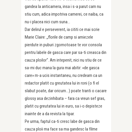
gandea la anticamera, insa i s-a parut cam nu
stiu cum, adica impotriva camerei, ce naiba, ca
nu-i placea nici cum suna…
Dar delirul e perseverent, ia cititi ce mai scrie
Marie Claire: „florile de camp si amiezele
pierdute in puburi zgomotoase te vor consola
pentru labele de gasca care par sa-ti creasca din
cauza ploilor“. Am intepenit, nici nu stiu de ce
sa-mi duc mana la gura mai abitir: «de gasca
care» m-a ucis instantaneu, nu credeam ca un
redactor platit cu greutatea lui in roni (o fi el
slabut poate, dar oricum…) poate tranti o cacare
glossy asa dezinhibata – fara ca vreun sef gras,
platit cu greutatea lui in euro, sa i-o depisteze
inainte de a da revista la tipar.
Pe urma, faptul ca-ti cresc labe de gasca din
cauza ploii ma face sa ma gandesc la filme