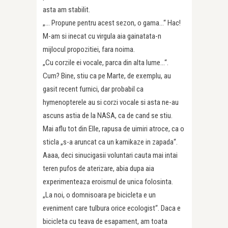
asta am stabilit.
„… Propune pentru acest sezon, o gama…“ Hac!
M-am si inecat cu virgula aia gainatata-n
mijlocul propozitiei, fara noima.
„Cu corzile ei vocale, parca din alta lume…“.
Cum? Bine, stiu ca pe Marte, de exemplu, au
gasit recent furnici, dar probabil ca
hymenopterele au si corzi vocale si asta ne-au
ascuns astia de la NASA, ca de cand se stiu.
Mai aflu tot din Elle, rapusa de uimiri atroce, ca o
sticla „s-a aruncat ca un kamikaze in zapada“.
Aaaa, deci sinucigasii voluntari cauta mai intai
teren pufos de aterizare, abia dupa aia
experimenteaza eroismul de unica folosinta.
„La noi, o domnisoara pe bicicleta e un
eveniment care tulbura orice ecologist“. Daca e
bicicleta cu teava de esapament, am toata