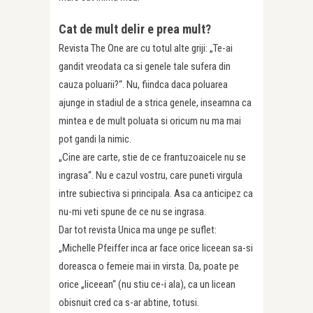
Cat de mult delir e prea mult?
Revista The One are cu totul alte griji: „Te-ai
gandit vreodata ca si genele tale sufera din
cauza poluarii?“. Nu, fiindca daca poluarea
ajunge in stadiul de a strica genele, inseamna ca
mintea e de mult poluata si oricum nu ma mai
pot gandi la nimic.
„Cine are carte, stie de ce frantuzoaicele nu se
ingrasa“. Nu e cazul vostru, care puneti virgula
intre subiectiva si principala. Asa ca anticipez ca
nu-mi veti spune de ce nu se ingrasa.
Dar tot revista Unica ma unge pe suflet:
„Michelle Pfeiffer inca ar face orice liceean sa-si
doreasca o femeie mai in virsta. Da, poate pe
orice „liceean“ (nu stiu ce-i ala), ca un licean
obisnuit cred ca s-ar abtine, totusi.