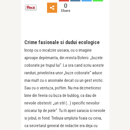
0
Share
Crime fasionale si dudui ecologice
Incep cu o incalzire usoara, cu o imagine
aproape deprimanta, din revista Bolero: „buzele
coborate pe trupul lui“. La ora cand scriu aceste
randuri, privelistea unor „buze coborate“ aduce
mai mult cu o anomalie decat cu un gest erotic.
Sau cu o ventuza, poftim. Nu ma dezmeticesc
bine din feeria cu buza de buldog, ca dau de
nevoile obstesti: „un stil (…) specific nevoilor
oricarui tip de piele“. Tu iti aperi saracia si nevoile
si jobul, in fond. Trebuia umpluta foaia cu ceva,
ca secretarul general de redactie era deja cu