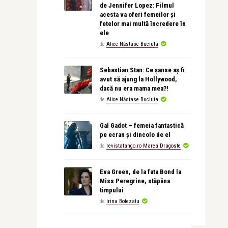
de Jennifer Lopez: Filmul
acesta va oferi femeilor și
fetelor mai multă încredere în
ele
de
Alice Năstase Buciuta
Sebastian Stan: Ce șanse aș fi
avut să ajung la Hollywood,
dacă nu era mama mea?!
de
Alice Năstase Buciuta
Gal Gadot – femeia fantastică
pe ecran și dincolo de el
de
revistatango.ro Marea Dragoste
Eva Green, de la fata Bond la
Miss Peregrine, stăpâna
timpului
de
Irina Botezatu