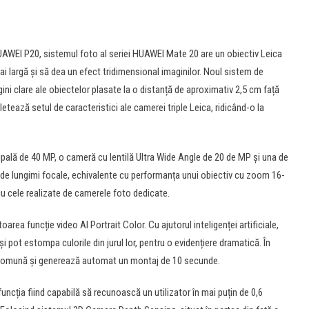
AWEI P20, sistemul foto al seriei HUAWEI Mate 20 are un obiectiv Leica
i largă și să dea un efect tridimensional imaginilor. Noul sistem de
ni clare ale obiectelor plasate la o distanță de aproximativ 2,5 cm față
etează setul de caracteristici ale camerei triple Leica, ridicând-o la
ală de 40 MP, o cameră cu lentilă Ultra Wide Angle de 20 de MP și una de
 de lungimi focale, echivalente cu performanța unui obiectiv cu zoom 16-
 cele realizate de camerele foto dedicate.
ea funcție video AI Portrait Color. Cu ajutorul inteligenței artificiale,
i pot estompa culorile din jurul lor, pentru o evidențiere dramatică. În
emă comună și generează automat un montaj de 10 secunde.
cția fiind capabilă să recunoască un utilizator în mai puțin de 0,6