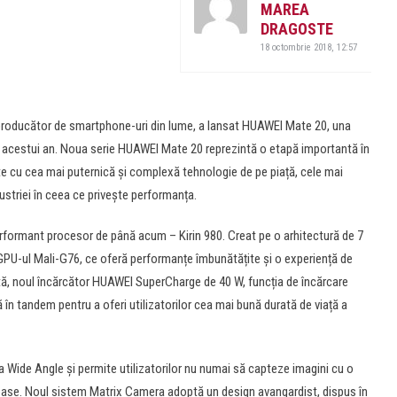
MAREA
DRAGOSTE
18 octombrie 2018, 12:57
e producător de smartphone-uri din lume, a lansat HUAWEI Mate 20, una
le acestui an. Noua serie HUAWEI Mate 20 reprezintă o etapă importantă în
ate cu cea mai puternică și complexă tehnologie de pe piață, cele mai
striei în ceea ce privește performanța.
formant procesor de până acum – Kirin 980. Creat pe o arhitectură de 7
GPU-ul Mali-G76, ce oferă performanțe îmbunătățite și o experiență de
tă, noul încărcător HUAWEI SuperCharge de 40 W, funcția de încărcare
 în tandem pentru a oferi utilizatorilor cea mai bună durată de viață a
a Wide Angle și permite utilizatorilor nu numai să capteze imagini cu o
loase. Noul sistem Matrix Camera adoptă un design avangardist, dispus în