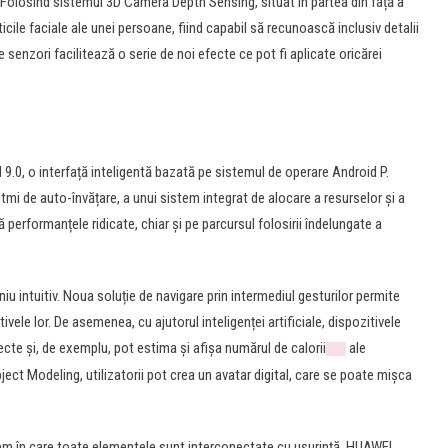
. Folosind sistemul 3D Camera Depth Sensing, situat în partea din față a
icile faciale ale unei persoane, fiind capabil să recunoască inclusiv detalii
e senzori facilitează o serie de noi efecte ce pot fi aplicate oricărei
.0, o interfață inteligentă bazată pe sistemul de operare Android P.
ritmi de auto-învățare, a unui sistem integrat de alocare a resurselor și a
performanțele ridicate, chiar și pe parcursul folosirii îndelungate a
u intuitiv. Noua soluție de navigare prin intermediul gesturilor permite
ivele lor. De asemenea, cu ajutorul inteligenței artificiale, dispozitivele
cte și, de exemplu, pot estima și afișa numărul de calorii
ale
ect Modeling, utilizatorii pot crea un avatar digital, care se poate mișca
em în care toate elementele sunt interconectate cu ușurință, HUAWEI