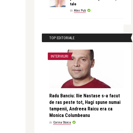
tale
de
Alex Pub
TOP EDITORIALE
INTERVIURI
Radu Banciu: Ilie Nastase s-a facut
de ras peste tot, Hagi spune numai
tampenii, Andreea Raicu era ca
Monica Columbeanu
de
Corina Stoica