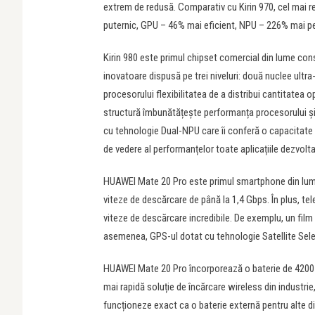
extrem de redusă. Comparativ cu Kirin 970, cel mai 
puternic, GPU – 46% mai eficient, NPU – 226% mai p
Kirin 980 este primul chipset comercial din lume co
inovatoare dispusă pe trei niveluri: două nuclee ultra
procesorului flexibilitatea de a distribui cantitatea
structură îmbunătățește performanța procesorului și 
cu tehnologie Dual-NPU care îi conferă o capacitate sp
de vedere al performanțelor toate aplicațiile dezvolta
HUAWEI Mate 20 Pro este primul smartphone din lume 
viteze de descărcare de până la 1,4 Gbps. În plus, te
viteze de descărcare incredibile. De exemplu, un fil
asemenea, GPS-ul dotat cu tehnologie Satellite Selec
HUAWEI Mate 20 Pro încorporează o baterie de 4200
mai rapidă soluție de încărcare wireless din industrie
funcționeze exact ca o baterie externă pentru alte d