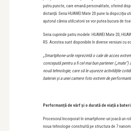
patru puncte, care emană personalitate, oferind dispoz
distanță. Seria HUAWEI Mate 20 pune la dispoziția uti
ajutorul căreia utilizatorii se vor putea bucura de toa
Seria cuprinde patru modele: HUAWEI Mate 20, HU
RS. Acestea sunt disponibile în diverse versiuni cu ec
„Smartphone-urile reprezintă o cale de acces extrem
concepută pentru a fi cel mai bun partener („mate”) al 
nouă tehnologie, care să le ușureze activitățile cotidie
bateriei și a unei camere foto extrem de performant
Performanță de vârf și o durată de viață a bater
Procesorul încorporat în smartphone-uri joacă un rol
noua tehnologie construită pe structura de 7 nanomet