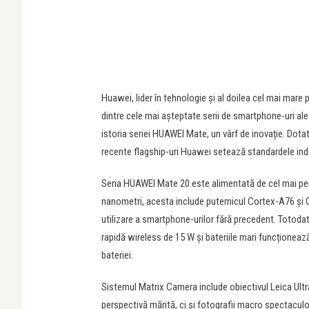
Huawei, lider în tehnologie și al doilea cel mai mar
dintre cele mai așteptate serii de smartphone-uri a
istoria seriei HUAWEI Mate, un vârf de inovație. Dot
recente flagship-uri Huawei setează standardele indu
Seria HUAWEI Mate 20 este alimentată de cel mai per
nanometri, acesta include puternicul Cortex-A76 și 
utilizare a smartphone-urilor fără precedent. Totoda
rapidă wireless de 15 W și bateriile mari funcționează
bateriei.
Sistemul Matrix Camera include obiectivul Leica Ultr
perspectivă mărită, ci și fotografii macro spectacu