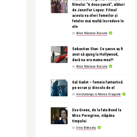
filmului “A doua șansă”, alături
de Jennifer Lopez: Filmul
acesta va oferi femeilor și
fetelor mai multă încredere în
ele
de
Alice Năstase Buciuta
Sebastian Stan: Ce șanse aș fi
avut să ajung la Hollywood,
dacă nu era mama mea?!
de
Alice Năstase Buciuta
Gal Gadot – femeia fantastică
pe ecran și dincolo de el
de
revistatango.ro Marea Dragoste
Eva Green, de la fata Bond la
Miss Peregrine, stăpâna
timpului
de
Irina Botezatu