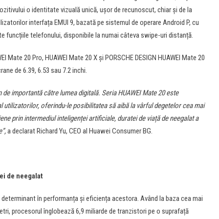
itivului o identitate vizuală unică, ușor de recunoscut, chiar și de la
lizatorilor interfața EMUI 9, bazată pe sistemul de operare Android P, cu
te funcțiile telefonului, disponibile la numai câteva swipe-uri distanță.
AWEI Mate 20 Pro, HUAWEI Mate 20 X și PORSCHE DESIGN HUAWEI Mate 20
rane de 6.39, 6.53 sau 7.2 inchi.
 de importantă către lumea digitală. Seria HUAWEI Mate 20 este
utilizatorilor, oferindu-le posibilitatea să aibă la vârful degetelor cea mai
ne prin intermediul inteligenței artificiale, duratei de viață de neegalat a
e”,
a declarat Richard Yu, CEO al Huawei Consumer BG.
iei de neegalat
 determinant în performanța și eficiența acestora. Având la baza cea mai
ri, procesorul înglobează 6,9 miliarde de tranzistori pe o suprafață