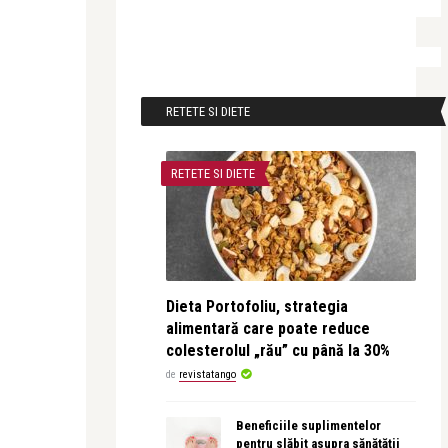
RETETE SI DIETE
RETETE SI DIETE
Dieta Portofoliu, strategia
alimentară care poate reduce
colesterolul „rău” cu până la 30%
de
revistatango
Beneficiile suplimentelor
pentru slăbit asupra sănătății