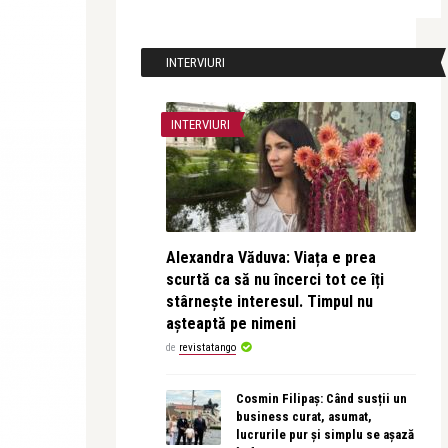
INTERVIURI
INTERVIURI
Alexandra Văduva: Viața e prea
scurtă ca să nu încerci tot ce îți
stârnește interesul. Timpul nu
așteaptă pe nimeni
de
revistatango
Cosmin Filipaș: Când susții un
business curat, asumat,
lucrurile pur și simplu se așază