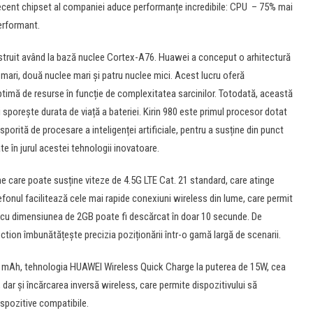
recent chipset al companiei aduce performanțe incredibile: CPU – 75% mai
erformant.
nstruit având la bază nuclee Cortex-A76. Huawei a conceput o arhitectură
-mari, două nuclee mari și patru nuclee mici. Acest lucru oferă
 optimă de resurse în funcție de complexitatea sarcinilor. Totodată, această
sporește durata de viață a bateriei. Kirin 980 este primul procesor dotat
orită de procesare a inteligenței artificiale, pentru a susține din punct
te în jurul acestei tehnologii inovatoare.
care poate susține viteze de 4.5G LTE Cat. 21 standard, care atinge
lefonul facilitează cele mai rapide conexiuni wireless din lume, care permit
m cu dimensiunea de 2GB poate fi descărcat în doar 10 secunde. De
tion îmbunătățește precizia poziționării într-o gamă largă de scenarii.
 mAh, tehnologia HUAWEI Wireless Quick Charge la puterea de 15W, cea
, dar și încărcarea inversă wireless, care permite dispozitivului să
ispozitive compatibile.