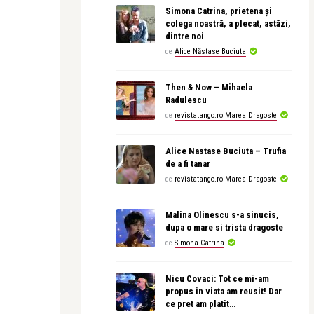
Simona Catrina, prietena și
colega noastră, a plecat, astăzi,
dintre noi
de
Alice Năstase Buciuta
Then & Now – Mihaela
Radulescu
de
revistatango.ro Marea Dragoste
Alice Nastase Buciuta – Trufia
de a fi tanar
de
revistatango.ro Marea Dragoste
Malina Olinescu s-a sinucis,
dupa o mare si trista dragoste
de
Simona Catrina
Nicu Covaci: Tot ce mi-am
propus in viata am reusit! Dar
ce pret am platit…