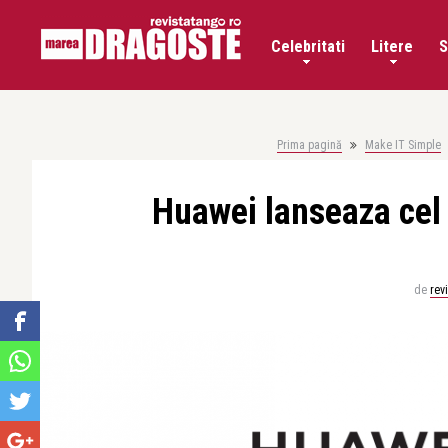
Celebritati
Litere
S
Prima pagină
Make IT Simple
Huawei lanseaza cel
de
rev