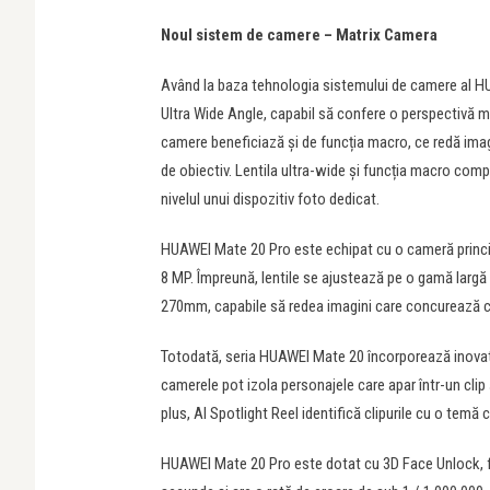
Noul sistem de camere – Matrix Camera
Având la baza tehnologia sistemului de camere al HU
Ultra Wide Angle, capabil să confere o perspectivă ma
camere beneficiază și de funcția macro, ce redă imagi
de obiectiv. Lentila ultra-wide și funcția macro compl
nivelul unui dispozitiv foto dedicat.
HUAWEI Mate 20 Pro este echipat cu o cameră princip
8 MP. Împreună, lentile se ajustează pe o gamă largă
270mm, capabile să redea imagini care concurează cu
Totodată, seria HUAWEI Mate 20 încorporează inovatoar
camerele pot izola personajele care apar într-un clip ș
plus, AI Spotlight Reel identifică clipurile cu o t
HUAWEI Mate 20 Pro este dotat cu 3D Face Unlock, fun