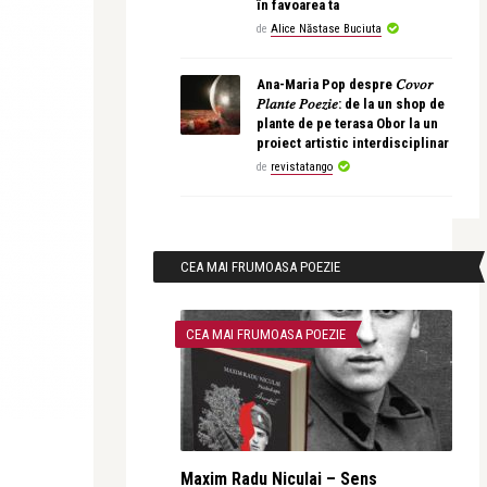
în favoarea ta
de
Alice Năstase Buciuta
Ana-Maria Pop despre 𝐶𝑜𝑣𝑜𝑟
𝑃𝑙𝑎𝑛𝑡𝑒 𝑃𝑜𝑒𝑧𝑖𝑒: de la un shop de
plante de pe terasa Obor la un
proiect artistic interdisciplinar
de
revistatango
CEA MAI FRUMOASA POEZIE
CEA MAI FRUMOASA POEZIE
Maxim Radu Niculai – Sens