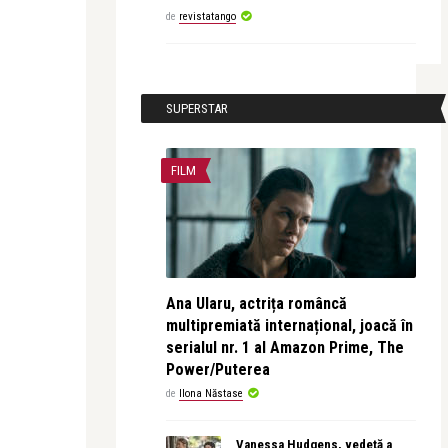
de
revistatango
SUPERSTAR
FILM
Ana Ularu, actrița româncă
multipremiată internațional, joacă în
serialul nr. 1 al Amazon Prime, The
Power/Puterea
de
Ilona Năstase
Vanessa Hudgens, vedetă a