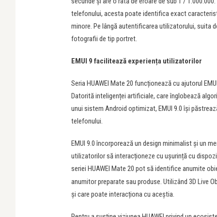
secunde și are o rată de eroare de sub 1 / 1.000.000
telefonului, acesta poate identifica exact caracterist
minore. Pe lângă autentificarea utilizatorului, suita d
fotografii de tip portret.
EMUI 9 facilitează experiența utilizatorilor
Seria HUAWEI Mate 20 funcționează cu ajutorul EMUI 9
Datorită inteligenței artificiale, care înglobează algo
unui sistem Android optimizat, EMUI 9.0 își păstrează 
telefonului.
EMUI 9.0 încorporează un design minimalist și un meni
utilizatorilor să interacționeze cu ușurință cu dispozit
seriei HUAWEI Mate 20 pot să identifice anumite obie
anumitor preparate sau produse. Utilizând 3D Live Obj
și care poate interacționa cu aceștia.
Pentru a susține viziunea HUAWEI privind un ecosist