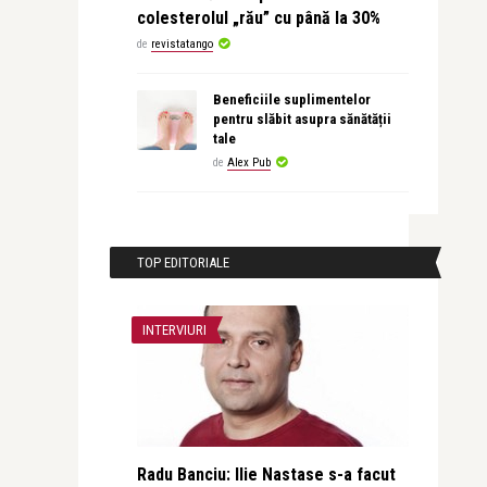
colesterolul „rău” cu până la 30%
de
revistatango
Beneficiile suplimentelor
pentru slăbit asupra sănătății
tale
de
Alex Pub
TOP EDITORIALE
INTERVIURI
Radu Banciu: Ilie Nastase s-a facut