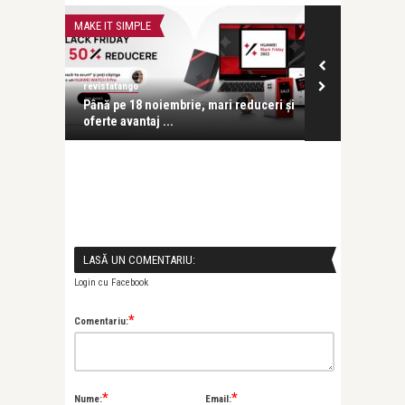
MAKE IT SIMPLE
MAKE IT SIMPLE
revistatango
revistatango
Până pe 18 noiembrie, mari reduceri și
Huawei lanse
..
oferte avantaj ...
vârf de gamă
LASĂ UN COMENTARIU:
Login cu Facebook
*
Comentariu:
*
*
Nume:
Email: