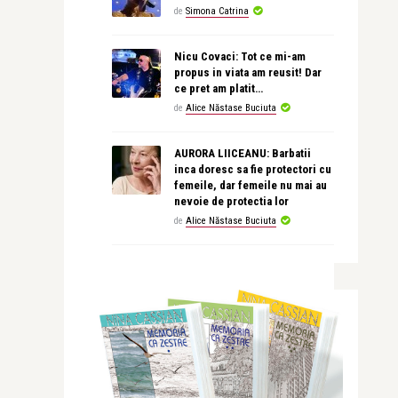
de
Simona Catrina
Nicu Covaci: Tot ce mi-am
propus in viata am reusit! Dar
ce pret am platit…
de
Alice Năstase Buciuta
AURORA LIICEANU: Barbatii
inca doresc sa fie protectori cu
femeile, dar femeile nu mai au
nevoie de protectia lor
de
Alice Năstase Buciuta