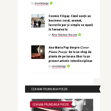
de
revistatango
Cosmin Filipaș: Când susții un
business curat, asumat,
lucrurile pur și simplu se așază
în favoarea ta
de
Alice Năstase Buciuta
Ana-Maria Pop despre 𝐶𝑜𝑣𝑜𝑟
𝑃𝑙𝑎𝑛𝑡𝑒 𝑃𝑜𝑒𝑧𝑖𝑒: de la un shop de
plante de pe terasa Obor la un
proiect artistic interdisciplinar
de
revistatango
CEA MAI FRUMOASA POEZIE
CEA MAI FRUMOASA POEZIE