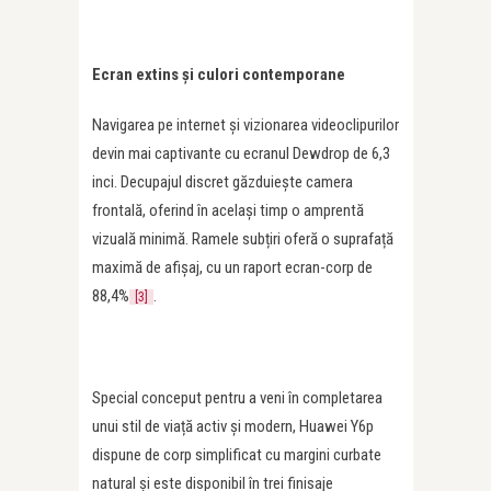
Ecran extins și culori contemporane
Navigarea pe internet și vizionarea videoclipurilor
devin mai captivante cu ecranul Dewdrop de 6,3
inci. Decupajul discret găzduiește camera
frontală, oferind în același timp o amprentă
vizuală minimă. Ramele subțiri oferă o suprafață
maximă de afișaj, cu un raport ecran-corp de
88,4%
.
[3]
Special conceput pentru a veni în completarea
unui stil de viață activ și modern, Huawei Y6p
dispune de corp simplificat cu margini curbate
natural și este disponibil în trei finisaje