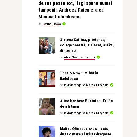
de ras peste tot, Hagi spune numai
tampenii, Andreea Raicu era ca
Monica Columbeanu
de
Corina Stoica
Simona Catrina, prietena și
colega noastră, a plecat, astăzi,
dintre noi
de
Alice Năstase Buciuta
Then & Now – Mihaela
Radulescu
de
revistatango.ro Marea Dragoste
Alice Nastase Buciuta – Trufia
de a fi tanar
de
revistatango.ro Marea Dragoste
Malina Olinescu s-a sinucis,
dupa o mare si trista dragoste