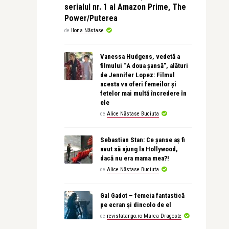
serialul nr. 1 al Amazon Prime, The
Power/Puterea
de
Ilona Năstase
Vanessa Hudgens, vedetă a
filmului “A doua șansă”, alături
de Jennifer Lopez: Filmul
acesta va oferi femeilor și
fetelor mai multă încredere în
ele
de
Alice Năstase Buciuta
Sebastian Stan: Ce șanse aș fi
avut să ajung la Hollywood,
dacă nu era mama mea?!
de
Alice Năstase Buciuta
Gal Gadot – femeia fantastică
pe ecran și dincolo de el
de
revistatango.ro Marea Dragoste