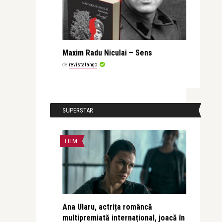
Maxim Radu Niculai – Sens
de
revistatango
SUPERSTAR
FILM
Ana Ularu, actrița româncă
multipremiată internațional, joacă în