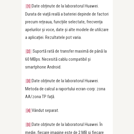
Date obținute de la laboratorul Huawei.
[1]
Durata de viață reală a bateriei depinde de factori
precum rețeaua, funcțiile selectate, frecvența
apelurilor și voce, date și alte modele de utilizare
a aplicației. Rezultatele pot varia.
Suportă rată de transfer maximă de până la
[2]
60 MBps. Necesită cablu compatibil și
smartphone Android.
Date obținute de la laboratorul Huawei.
[3]
Metoda de calcul a raportului ecran-corp: zona
AA/zona TP față.
Vândut separat.
[4]
Date obținute de la laboratorul Huawei. În
[5]
medie, fiecare imagine este de 2 MB și fiecare