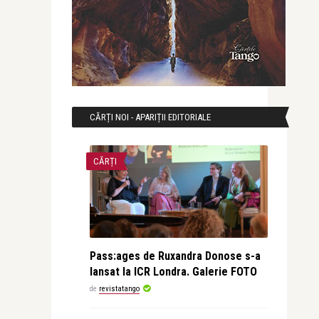
CĂRȚI NOI - APARIȚII EDITORIALE
CĂRȚI
Pass:ages de Ruxandra Donose s-a
lansat la ICR Londra. Galerie FOTO
de
revistatango