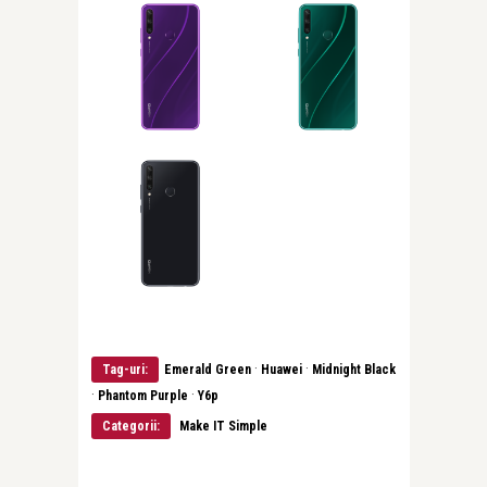
·
·
Tag-uri:
Emerald Green
Huawei
Midnight Black
·
·
Phantom Purple
Y6p
Categorii:
Make IT Simple