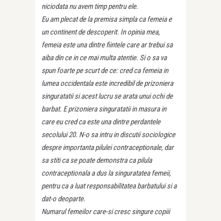
niciodata nu avem timp pentru ele.
Eu am plecat de la premisa simpla ca femeia e
un continent de descoperit. In opinia mea,
femeia este una dintre fiintele care ar trebui sa
aiba din ce in ce mai multa atentie. Si o sa va
spun foarte pe scurt de ce: cred ca femeia in
lumea occidentala este incredibil de prizoniera
singuratatii si acest lucru se arata unui ochi de
barbat. E prizoniera singuratatii in masura in
care eu cred ca este una dintre perdantele
secolului 20. N-o sa intru in discutii sociologice
despre importanta pilulei contraceptionale, dar
sa stiti ca se poate demonstra ca pilula
contraceptionala a dus la singuratatea femeii,
pentru ca a luat responsabilitatea barbatului si a
dat-o deoparte.
Numarul femeilor care-si cresc singure copiii