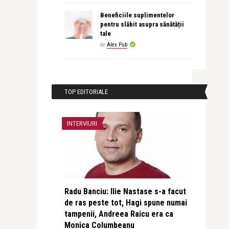
Beneficiile suplimentelor
pentru slăbit asupra sănătății
tale
de
Alex Pub
TOP EDITORIALE
INTERVIURI
Radu Banciu: Ilie Nastase s-a facut
de ras peste tot, Hagi spune numai
tampenii, Andreea Raicu era ca
Monica Columbeanu