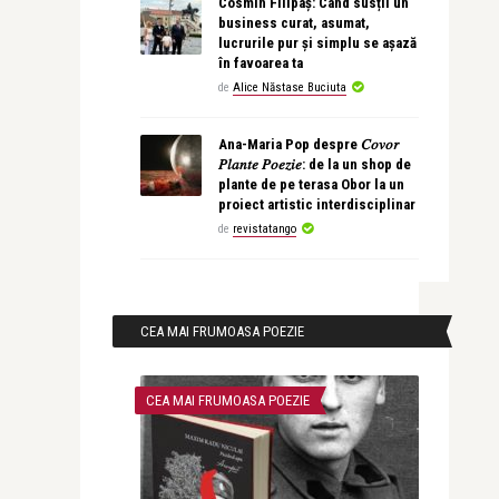
Cosmin Filipaș: Când susții un
business curat, asumat,
lucrurile pur și simplu se așază
în favoarea ta
de
Alice Năstase Buciuta
Ana-Maria Pop despre 𝐶𝑜𝑣𝑜𝑟
𝑃𝑙𝑎𝑛𝑡𝑒 𝑃𝑜𝑒𝑧𝑖𝑒: de la un shop de
plante de pe terasa Obor la un
proiect artistic interdisciplinar
de
revistatango
CEA MAI FRUMOASA POEZIE
CEA MAI FRUMOASA POEZIE