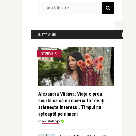
INTERVIURI
INTERVIURI
Alexandra Văduva: Viața e prea
scurtă ca să nu încerci tot ce îți
stârnește interesul. Timpul nu
așteaptă pe nimeni
de
revistatango