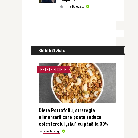
de
Irina Botezatu
RETETE SI DIETE
RETETE SI DIETE
Dieta Portofoliu, strategia
alimentară care poate reduce
colesterolul „rău” cu până la 30%
de
revistatango