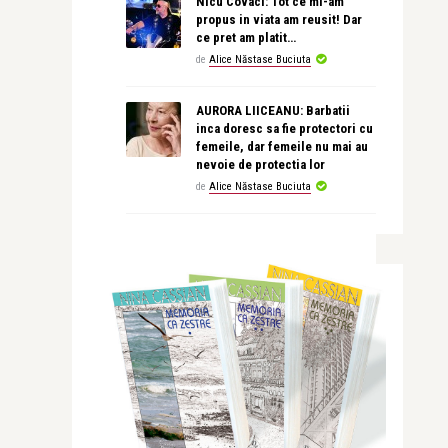
Nicu Covaci: Tot ce mi-am
propus in viata am reusit! Dar
ce pret am platit…
de
Alice Năstase Buciuta
AURORA LIICEANU: Barbatii
inca doresc sa fie protectori cu
femeile, dar femeile nu mai au
nevoie de protectia lor
de
Alice Năstase Buciuta