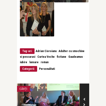
·
Tag-uri:
Adrian Cioroianu
Adulter cu smochine
·
·
·
·
si pescarusi
Curtea Veche
fictiune
Gaudeamus
·
·
iubire
lansare
roman
Categorii:
Personalitati
CĂRȚI
CĂRȚI
revistatango
revistatango