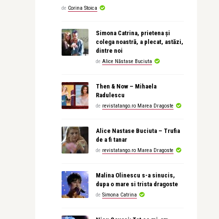
de
Corina Stoica
Simona Catrina, prietena și
colega noastră, a plecat, astăzi,
dintre noi
de
Alice Năstase Buciuta
Then & Now – Mihaela
Radulescu
de
revistatango.ro Marea Dragoste
Alice Nastase Buciuta – Trufia
de a fi tanar
de
revistatango.ro Marea Dragoste
Malina Olinescu s-a sinucis,
dupa o mare si trista dragoste
de
Simona Catrina