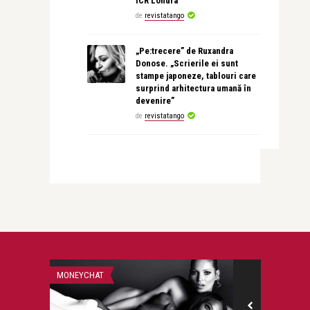
ICR Londra
de
revistatango
„Pe:trecere” de Ruxandra
Donose. „Scrierile ei sunt
stampe japoneze, tablouri care
surprind arhitectura umană în
devenire”
de
revistatango
MONEYCHAT
BEAUTY NEWS & 