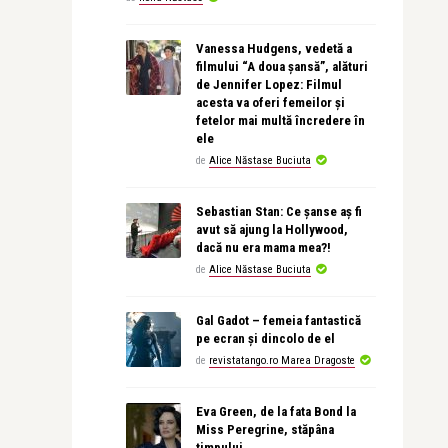
Vanessa Hudgens, vedetă a
filmului “A doua șansă”, alături
de Jennifer Lopez: Filmul
acesta va oferi femeilor și
fetelor mai multă încredere în
ele
de
Alice Năstase Buciuta
Sebastian Stan: Ce șanse aș fi
avut să ajung la Hollywood,
dacă nu era mama mea?!
de
Alice Năstase Buciuta
Gal Gadot – femeia fantastică
pe ecran și dincolo de el
de
revistatango.ro Marea Dragoste
Eva Green, de la fata Bond la
Miss Peregrine, stăpâna
timpului