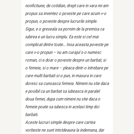
nonfictiune, de cotidian, drept care in vara mi-am
propus sa inventez o poveste pe care acum v-o
propun, o poveste despre lucrurile simple.
Sigur, e o greseala sa pornim de la premisa ca
iubirea e un lucru simplu. Ea este si cel mai
complicat dintre toate… Insa aceasta poveste pe
care v-o propun – nu am curajul s-o numesc
roman, ci e doar o poveste despre un barbat, si
o femeie, si o mare – pleaca dintr-o intrebare pe
care multi barbati si-o pun, in masura in care
doresc sa cunoasca femeia. Nimeni nu stie daca
e posibil ca un barbat sa iubeasca in paralel
doua femei, dupa cum nimeni nu stie daca o
femeie poate sa iubesca in acelasi timp doi
barbati.
Aceste lucruri simple despre care cartea
vorbeste ne sunt intotdeauna la indemana, dar