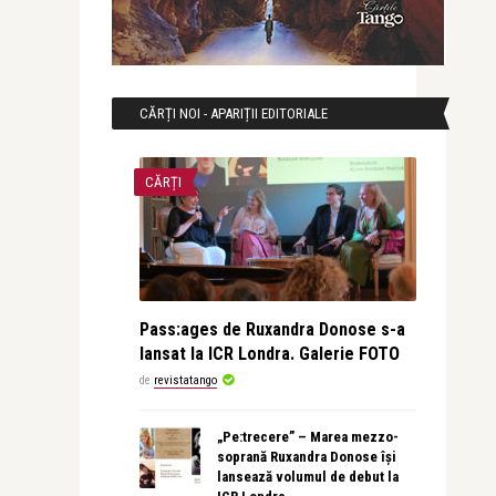
CĂRȚI NOI - APARIȚII EDITORIALE
CĂRȚI
Pass:ages de Ruxandra Donose s-a
lansat la ICR Londra. Galerie FOTO
de
revistatango
„Pe:trecere” – Marea mezzo-
soprană Ruxandra Donose își
lansează volumul de debut la