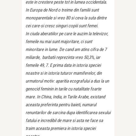
este in crestere peste tot in lumea occidentala.
In Europa de Nord o treime din familii sunt
monoparentale si vreo 80 si ceva la suta dintre
cei care-si cresc singuri copiii sunt femei.
In ciuda aberatiilor pe care le auzim la televizor,
femeile nu mai sunt majoritare, ci sunt
minoritare in lume. De cand am atins cifra de 7
miliarde, barbatii reprezinta vreo 50,3%, iar
femeile 49, 7. E prima data in istoria speciei
noastre si in istoria tuturor mamiferelor, din
urmatorul motiv: aparitia ecografului a dus la un
genocid feminin in tarile cu natalitate foarte
mare. In China, India, in Tarile Arabe, existand
aceasta preferinta pentru baieti, numarul
renuntarilor de sarcina dupa identificarea sexului
fatului e incredibil de mare si asta ne face sa
traim aceasta premiera in istoria speciei