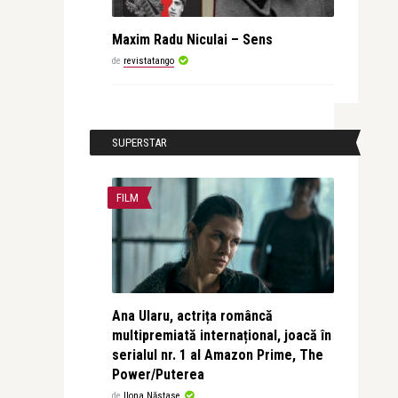
Maxim Radu Niculai – Sens
de
revistatango
SUPERSTAR
FILM
Ana Ularu, actrița româncă
multipremiată internațional, joacă în
serialul nr. 1 al Amazon Prime, The
Power/Puterea
de
Ilona Năstase