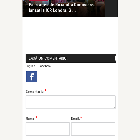
cipat la
Pass:ages de Ruxandra Donose s-a
„Pe:trecere”
lansat la ICR Londra. G ...
Ruxandra D ..
LASĂ UN COMENTARIU:
Login cu Facebook
*
Comentariu:
*
*
Nume:
Email: