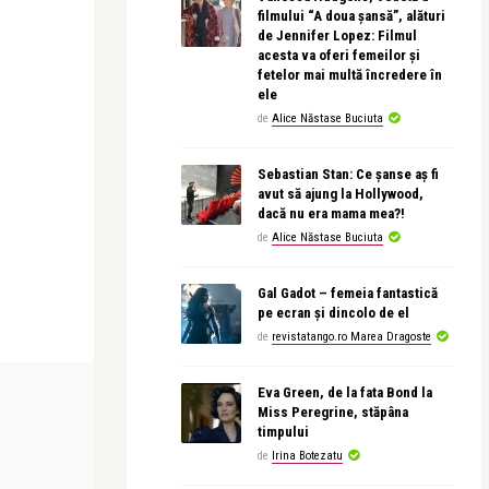
filmului “A doua șansă”, alături
de Jennifer Lopez: Filmul
acesta va oferi femeilor și
fetelor mai multă încredere în
ele
de
Alice Năstase Buciuta
Sebastian Stan: Ce șanse aș fi
avut să ajung la Hollywood,
dacă nu era mama mea?!
de
Alice Năstase Buciuta
Gal Gadot – femeia fantastică
pe ecran și dincolo de el
de
revistatango.ro Marea Dragoste
CONCERTE & SPECTACOLE
LIFE
Eva Green, de la fata Bond la
Miss Peregrine, stăpâna
timpului
de
Irina Botezatu
revistatango
revistatango
 spectacol
Gigi Căciuleanu readuce Nocturnele
Cazino, mon