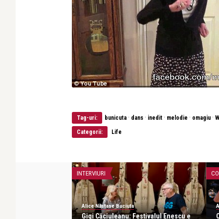
·
·
·
·
·
Tag-uri:
bunicuta
dans
inedit
melodie
omagiu
W
Categorii:
Life
INTERVIURI
CO
Alice Năstase Buciuta
A
puțin cunoscut –
Gigi Căciuleanu: Festivalul Enescu e
O