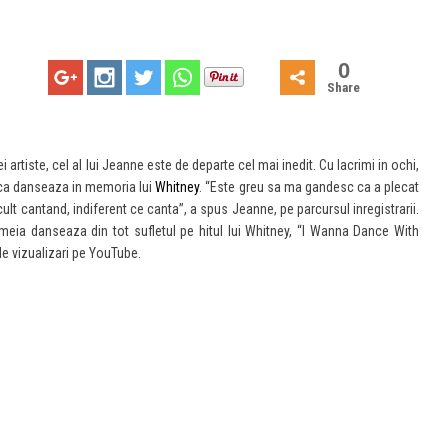
0
Share
i artiste, cel al lui Jeanne este de departe cel mai inedit. Cu lacrimi in ochi,
 ca danseaza in memoria lui
Whitney
. “Este greu sa ma gandesc ca a plecat
ult cantand, indiferent ce canta”, a spus Jeanne, pe parcursul inregistrarii.
eia danseaza din tot sufletul pe hitul lui Whitney, “I Wanna Dance With
e vizualizari pe YouTube.