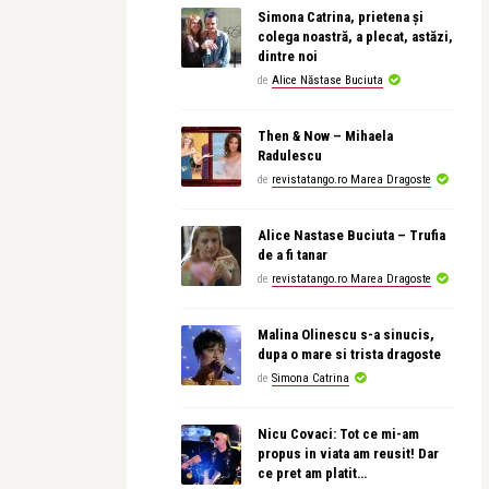
Simona Catrina, prietena și
colega noastră, a plecat, astăzi,
dintre noi
de
Alice Năstase Buciuta
Then & Now – Mihaela
Radulescu
de
revistatango.ro Marea Dragoste
Alice Nastase Buciuta – Trufia
de a fi tanar
de
revistatango.ro Marea Dragoste
Malina Olinescu s-a sinucis,
dupa o mare si trista dragoste
de
Simona Catrina
Nicu Covaci: Tot ce mi-am
propus in viata am reusit! Dar
ce pret am platit…