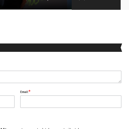
de teatru-dans, d ...
*
Email: