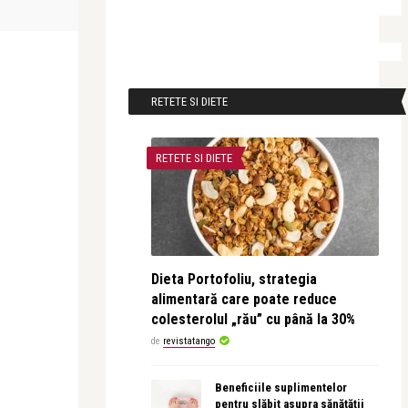
de altădată pe sce ...
cabaret, magi
RETETE SI DIETE
RETETE SI DIETE
Dieta Portofoliu, strategia
alimentară care poate reduce
colesterolul „rău” cu până la 30%
de
revistatango
Beneficiile suplimentelor
pentru slăbit asupra sănătății