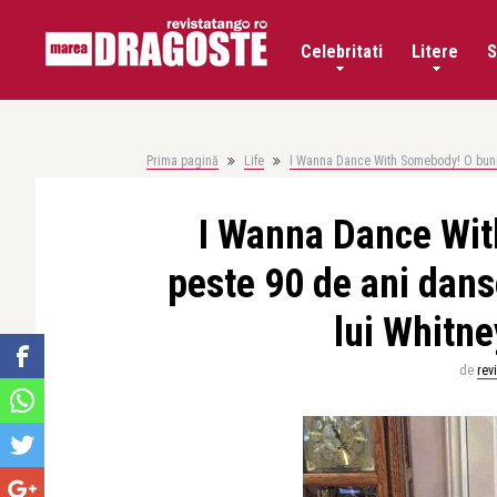
Celebritati
Litere
S
Prima pagină
Life
I Wanna Dance With Somebody! O buni
I Wanna Dance Wit
peste 90 de ani dan
lui Whitn
de
rev