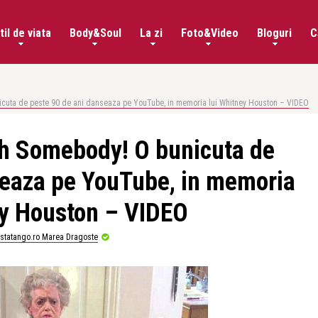
til de viata
Body&Soul
La zi
Foto&Video
Bloguri
C
cuta de peste 90 de ani danseaza pe YouTube, in memoria lui Whitney Houston – VIDEO
h Somebody! O bunicuta de
seaza pe YouTube, in memoria
ey Houston – VIDEO
istatango.ro Marea Dragoste