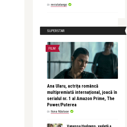
de
revistatango
SUPERSTAR
FILM
Ana Ularu, actrița româncă
multipremiată internațional, joacă în
serialul nr. 1 al Amazon Prime, The
Power/Puterea
de
Ilona Năstase
Vanessa Hudgens, vedetă a