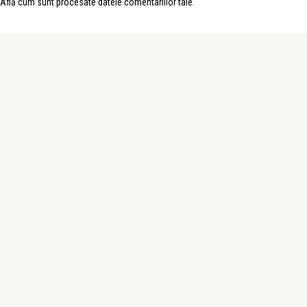
Află cum sunt procesate datele comentariilor tale
.