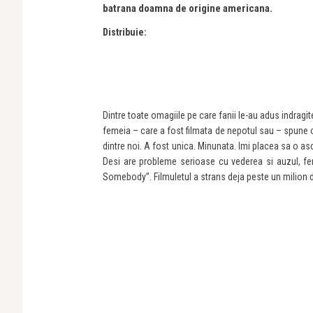
batrana doamna de origine americana.
Distribuie:
Dintre toate omagiile pe care fanii le-au adus indragite
femeia – care a fost filmata de nepotul sau – spune
dintre noi. A fost unica. Minunata. Imi placea sa o asc
Desi are probleme serioase cu vederea si auzul, fem
Somebody”. Filmuletul a strans deja peste un milion d