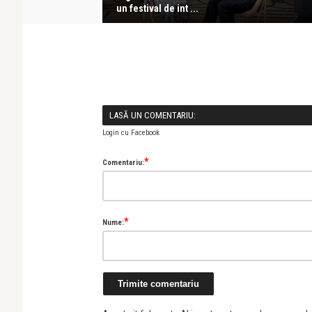
un festival de int ...
LASĂ UN COMENTARIU:
Login cu Facebook
*
Comentariu:
*
Nume: