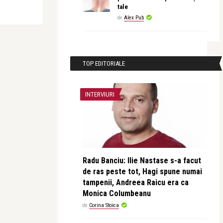
tale
de
Alex Pub
TOP EDITORIALE
INTERVIURI
Radu Banciu: Ilie Nastase s-a facut
de ras peste tot, Hagi spune numai
tampenii, Andreea Raicu era ca
Monica Columbeanu
de
Corina Stoica