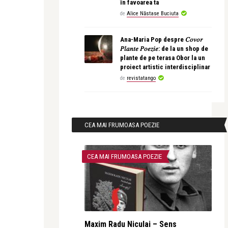
în favoarea ta
de
Alice Năstase Buciuta
Ana-Maria Pop despre 𝐶𝑜𝑣𝑜𝑟
𝑃𝑙𝑎𝑛𝑡𝑒 𝑃𝑜𝑒𝑧𝑖𝑒: de la un shop de
plante de pe terasa Obor la un
proiect artistic interdisciplinar
de
revistatango
CEA MAI FRUMOASA POEZIE
CEA MAI FRUMOASA POEZIE
Maxim Radu Niculai – Sens