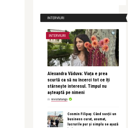
INTERVIURI
INTERVIURI
Alexandra Văduva: Viața e prea
scurtă ca să nu încerci tot ce îți
stârnește interesul. Timpul nu
așteaptă pe nimeni
de
revistatango
Cosmin Filipaș: Când susții un
business curat, asumat,
lucrurile pur și simplu se așază