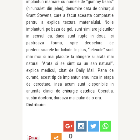
implanturi mamare cu numele de “gummy bears”
(n.r.ursuleti din jeleu), denumire data de chirurgul
Grant Stevens, care a facut aceasta comparatie
pentru a explica textura materialului. Noile
implanturi, pe baza de gel, sunt similare jeleurilor
in sensul ca, daca sunt rupte in doua, isi
pastreaza forma, spre deosebire de
predecesoarele lor lichide. In plus, “jeleurile” sunt
mai moi si mai placute la atingere si arata mai
natural. “Arata si se simt ca un san natural”,
explica medicul, citat de Daily Mail. Pana de
curand, acest tip de implanturi erau inca in etapa
de cercetare, insa acum sunt disponibile in
anumite clinici de
chirurgie estetica
. Operatia,
sustin doctorii, dureaza mai putin de o ora.
Distribuie:
0