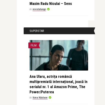
Maxim Radu Niculai – Sens
de
revistatango
SUPERSTAR
FILM
Ana Ularu, actrița româncă
multipremiată internațional, joacă în
serialul nr. 1 al Amazon Prime, The
Power/Puterea
de
Ilona Năstase