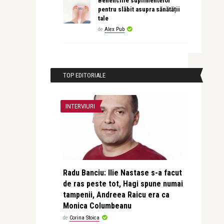
Beneficiile suplimentelor
pentru slăbit asupra sănătății
tale
de
Alex Pub
TOP EDITORIALE
INTERVIURI
Radu Banciu: Ilie Nastase s-a facut
de ras peste tot, Hagi spune numai
tampenii, Andreea Raicu era ca
Monica Columbeanu
de
Corina Stoica