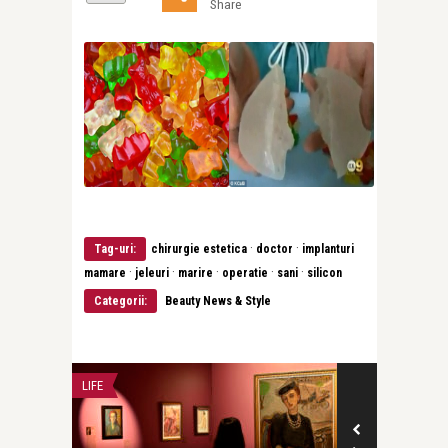
Share
·
·
Tag-uri:
chirurgie estetica
doctor
implanturi
·
·
·
·
·
mamare
jeleuri
marire
operatie
sani
silicon
Categorii:
Beauty News & Style
LIFE
INTERVIURI