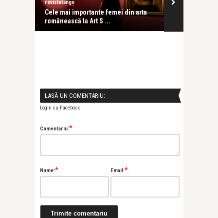
revistatango
Alice Năstase B
und că
Cele mai importante femei din arta
Andrei Filip:
românească la Art S ...
spectaculoas
LASĂ UN COMENTARIU:
Login cu Facebook
*
Comentariu:
*
*
Nume:
Email: