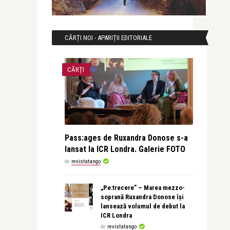
CĂRȚI NOI - APARIȚII EDITORIALE
CĂRȚI
Pass:ages de Ruxandra Donose s-a
lansat la ICR Londra. Galerie FOTO
de
revistatango
„Pe:trecere” – Marea mezzo-
soprană Ruxandra Donose își
lansează volumul de debut la
ICR Londra
de
revistatango