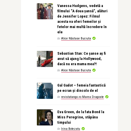
Vanessa Hudgens, vedetă a
filmului “A doua șansă”, alături
de Jennifer Lopez: Filmul
acesta va oferi femeilor și
fetelor mai multă încredere în
ele
de
Alice Năstase Buciuta
Sebastian Stan: Ce șanse aș fi
avut să ajung la Hollywood,
dacă nu era mama mea?!
de
Alice Năstase Buciuta
Gal Gadot – femeia fantastică
pe ecran și dincolo de el
de
revistatango.ro Marea Dragoste
Eva Green, de la fata Bond la
Miss Peregrine, stăpâna
timpului
de
Irina Botezatu