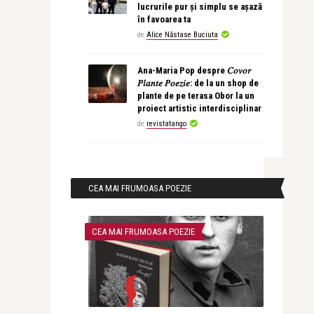
lucrurile pur și simplu se așază
în favoarea ta
de
Alice Năstase Buciuta
Ana-Maria Pop despre 𝐶𝑜𝑣𝑜𝑟
𝑃𝑙𝑎𝑛𝑡𝑒 𝑃𝑜𝑒𝑧𝑖𝑒: de la un shop de
plante de pe terasa Obor la un
proiect artistic interdisciplinar
de
revistatango
CEA MAI FRUMOASA POEZIE
CEA MAI FRUMOASA POEZIE