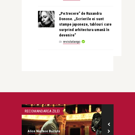
„Pe:trecere” de Ruxandra
Donose. „Scrierile ei sunt
stampe japoneze, tablouri care
surprind arhitectura umană în
devenire”
de
revistatango
RECOMANDAREA ZILEI
DRAGOSTE
Alice Năstase Buciuta
revistatango.ro