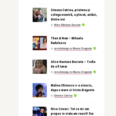
Simona Catrina, prietena și
colega noastră, a plecat, astăzi,
dintre noi
de
Alice Năstase Buciuta
Then & Now – Mihaela
Radulescu
de
revistatango.ro Marea Dragoste
Alice Nastase Buciuta – Trufia
de a fi tanar
de
revistatango.ro Marea Dragoste
Malina Olinescu s-a sinucis,
dupa o mare si trista dragoste
de
Simona Catrina
Nicu Covaci: Tot ce mi-am
propus in viata am reusit! Dar