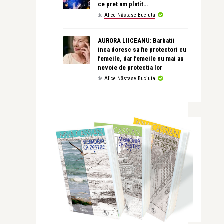
ce pret am platit…
de
Alice Năstase Buciuta
AURORA LIICEANU: Barbatii
inca doresc sa fie protectori cu
femeile, dar femeile nu mai au
nevoie de protectia lor
de
Alice Năstase Buciuta