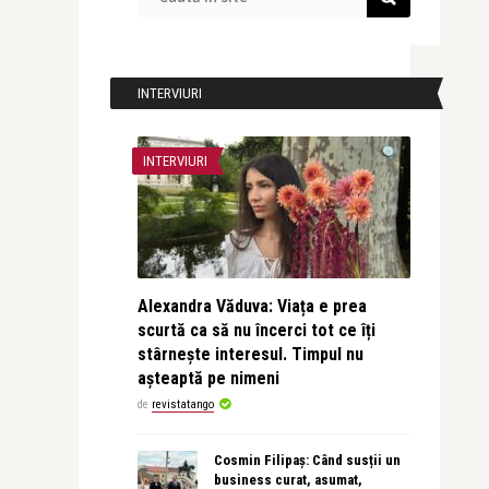
INTERVIURI
INTERVIURI
Alexandra Văduva: Viața e prea
scurtă ca să nu încerci tot ce îți
stârnește interesul. Timpul nu
așteaptă pe nimeni
de
revistatango
Cosmin Filipaș: Când susții un
business curat, asumat,