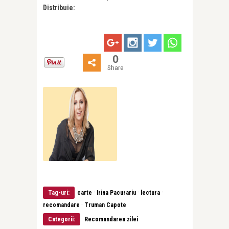
Distribuie:
0
Share
·
·
·
Tag-uri:
carte
Irina Pacurariu
lectura
·
recomandare
Truman Capote
Categorii:
Recomandarea zilei