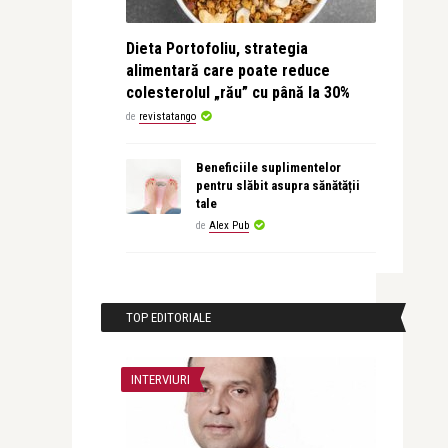
Dieta Portofoliu, strategia
alimentară care poate reduce
colesterolul „rău” cu până la 30%
de
revistatango
Beneficiile suplimentelor
pentru slăbit asupra sănătății
tale
de
Alex Pub
TOP EDITORIALE
INTERVIURI