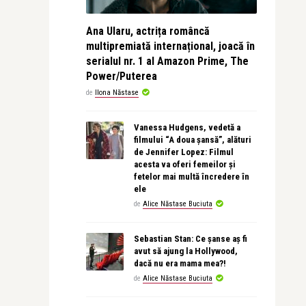
Ana Ularu, actrița româncă
multipremiată internațional, joacă în
serialul nr. 1 al Amazon Prime, The
Power/Puterea
de
Ilona Năstase
Vanessa Hudgens, vedetă a
filmului “A doua șansă”, alături
de Jennifer Lopez: Filmul
acesta va oferi femeilor și
fetelor mai multă încredere în
ele
de
Alice Năstase Buciuta
Sebastian Stan: Ce șanse aș fi
avut să ajung la Hollywood,
dacă nu era mama mea?!
de
Alice Năstase Buciuta