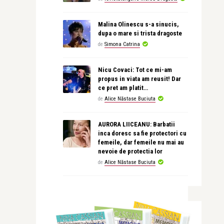
Malina Olinescu s-a sinucis,
dupa o mare si trista dragoste
de
Simona Catrina
Nicu Covaci: Tot ce mi-am
propus in viata am reusit! Dar
ce pret am platit…
de
Alice Năstase Buciuta
AURORA LIICEANU: Barbatii
inca doresc sa fie protectori cu
femeile, dar femeile nu mai au
nevoie de protectia lor
de
Alice Năstase Buciuta