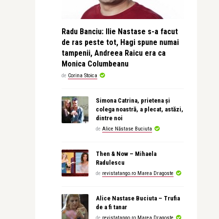
Radu Banciu: Ilie Nastase s-a facut
de ras peste tot, Hagi spune numai
tampenii, Andreea Raicu era ca
Monica Columbeanu
de
Corina Stoica
Simona Catrina, prietena și
colega noastră, a plecat, astăzi,
dintre noi
de
Alice Năstase Buciuta
Then & Now – Mihaela
Radulescu
de
revistatango.ro Marea Dragoste
Alice Nastase Buciuta – Trufia
de a fi tanar
de
revistatango.ro Marea Dragoste