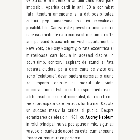
de atins, e la indemana omului cand totul pare
imposibil. Aparitia cartii in anii ’60 a schimbat
fata literaturii americane si a dat posibilitatea
culturii pop americane sa isi reevalueze
posibilitatile. Cartea este povestea unui scriitor
care isi aminteste ca a cunoscut-o in urma cu 15
ani, pe cand locuia intr-un vechi apartament la
New York, pe Holly Golightly, o fata excentrica si
misterioasa care locuia in aceeasi cladire. In
scurt timp, scriitorul aspirant de atunci si fata
aceasta ciudata, pe a carei carte de vizita era
scris “calatoare”, devin prieteni apropiati si ajung
sa imparta opiniile si modul de viata
neconventional. Este o carte despre libertatea de
a fi tu insuti, intr-un stil minimalist, dar cu o forma
vie si proaspata care i-a adus lui Truman Capote
un succes masiv la critica si public. Despre
ecranizarea celebra din 1961, cu
Audrey Hepburn
in rolul principal, nu va pot spune nimic, sigur ati
vazut-o si sunteti de acord ca este, cum ar spune
francezii, mai mult ca perfecta.