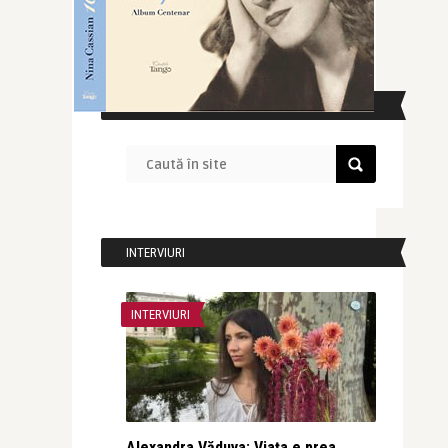
CAUTĂ ÎN SITE
INTERVIURI
INTERVIURI
Alexandra Văduva: Viața e prea