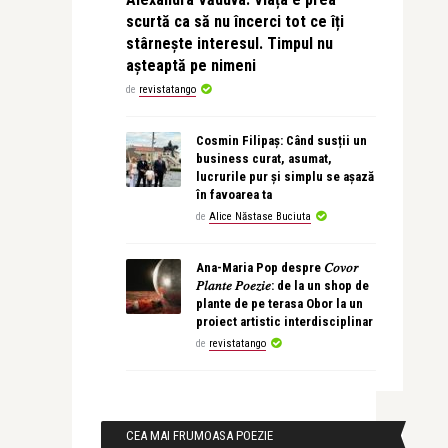
scurtă ca să nu încerci tot ce îți
stârnește interesul. Timpul nu
așteaptă pe nimeni
de
revistatango
Cosmin Filipaș: Când susții un
business curat, asumat,
lucrurile pur și simplu se așază
în favoarea ta
de
Alice Năstase Buciuta
Ana-Maria Pop despre 𝐶𝑜𝑣𝑜𝑟
𝑃𝑙𝑎𝑛𝑡𝑒 𝑃𝑜𝑒𝑧𝑖𝑒: de la un shop de
plante de pe terasa Obor la un
proiect artistic interdisciplinar
de
revistatango
CEA MAI FRUMOASA POEZIE