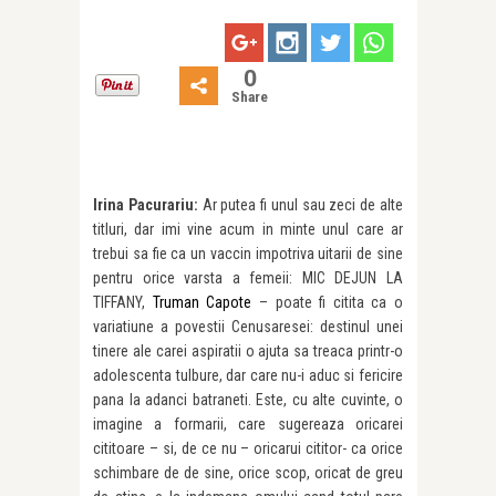
0
Share
Irina Pacurariu:
Ar putea fi unul sau zeci de alte
titluri, dar imi vine acum in minte unul care ar
trebui sa fie ca un vaccin impotriva uitarii de sine
pentru orice varsta a femeii: MIC DEJUN LA
TIFFANY,
Truman Capote
– poate fi citita ca o
variatiune a povestii Cenusaresei: destinul unei
tinere ale carei aspiratii o ajuta sa treaca printr-o
adolescenta tulbure, dar care nu-i aduc si fericire
pana la adanci batraneti. Este, cu alte cuvinte, o
imagine a formarii, care sugereaza oricarei
cititoare – si, de ce nu – oricarui cititor- ca orice
schimbare de de sine, orice scop, oricat de greu