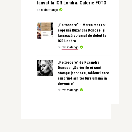
lansat la ICR Londra. Galerie FOTO
de
revistatango
„Pe:trecere” – Marea mezzo-
soprană Ruxandra Donose își
lansează volumul de debut la
ICR Londra
de
revistatango
„Pe:trecere” de Ruxandra
Donose. „Scrierile ei sunt
stampe japoneze, tablouri care
surprind arhitectura umană în
devenire”
de
revistatango