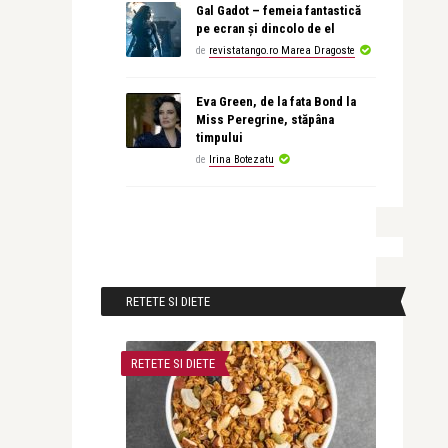
Gal Gadot – femeia fantastică
pe ecran și dincolo de el
de
revistatango.ro Marea Dragoste
Eva Green, de la fata Bond la
Miss Peregrine, stăpâna
timpului
de
Irina Botezatu
RETETE SI DIETE
RETETE SI DIETE