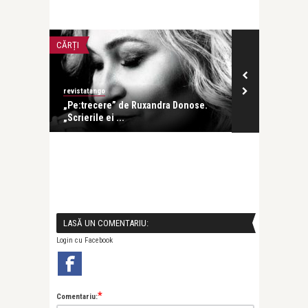
CĂRȚI
CĂRȚI
revistatango
revistatango
onibil
„Pe:trecere” de Ruxandra Donose.
Pass:ages de
„Scrierile ei ...
lansat la ICR 
LASĂ UN COMENTARIU:
Login cu Facebook
*
Comentariu: