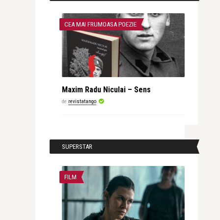
CEA MAI FRUMOASA POEZIE
Maxim Radu Niculai – Sens
de
revistatango
SUPERSTAR
FILM