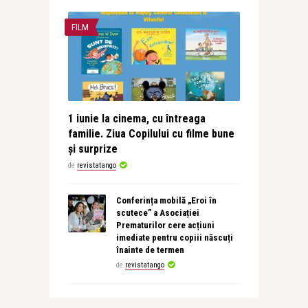
FILM
1 iunie la cinema, cu întreaga
familie. Ziua Copilului cu filme bune
și surprize
de
revistatango
Conferința mobilă „Eroi în
scutece” a Asociației
Prematurilor cere acțiuni
imediate pentru copiii născuți
înainte de termen
de
revistatango