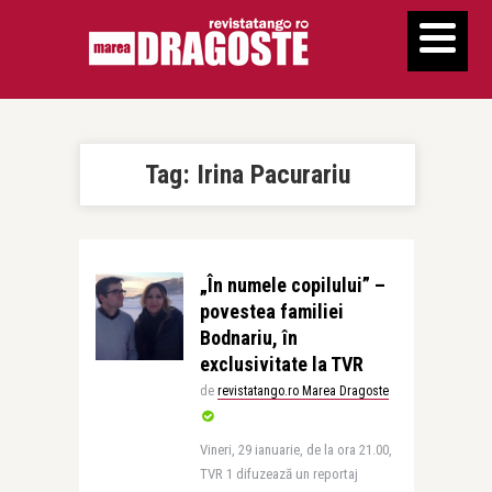
Tag:
Irina Pacurariu
„În numele copilului” –
povestea familiei
Bodnariu, în
exclusivitate la TVR
de
revistatango.ro Marea Dragoste
Vineri, 29 ianuarie, de la ora 21.00,
TVR 1 difuzează un reportaj