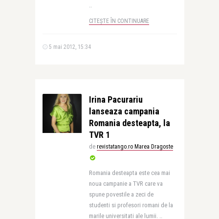
..
CITEȘTE ÎN CONTINUARE
5 mai 2012, 15:34
Irina Pacurariu
lanseaza campania
Romania desteapta, la
TVR 1
de
revistatango.ro Marea Dragoste
Romania desteapta este cea mai
noua campanie a TVR care va
spune povestile a zeci de
studenti si profesori romani de la
marile universitati ale lumii. ..