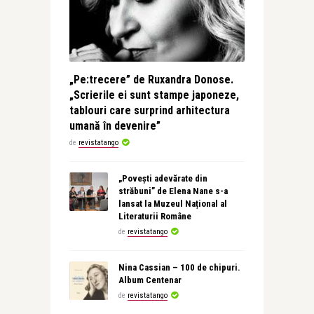
„Pe:trecere” de Ruxandra Donose.
„Scrierile ei sunt stampe japoneze,
tablouri care surprind arhitectura
umană în devenire”
de
revistatango
„Povești adevărate din
străbuni” de Elena Nane s-a
lansat la Muzeul Național al
Literaturii Române
de
revistatango
Nina Cassian – 100 de chipuri.
Album Centenar
de
revistatango