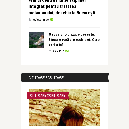
Primul centru multidisciplinar
integrat pentru tratarea
melanomului, deschis la București
de
revistatango
O rochie, o briză, o poveste.
Fiecare vară are rochia ei. Care
va fi a ta?
de
Alex Pub
CITITOARE-SCRIITOARE
CITITOARE-SCRIITOARE