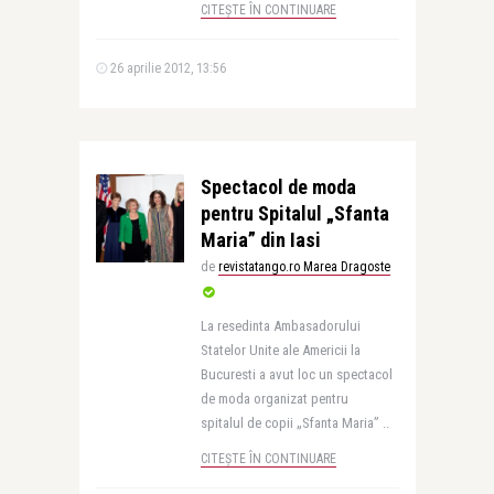
CITEȘTE ÎN CONTINUARE
26 aprilie 2012, 13:56
Spectacol de moda
pentru Spitalul „Sfanta
Maria” din Iasi
de
revistatango.ro Marea Dragoste
La resedinta Ambasadorului
Statelor Unite ale Americii la
Bucuresti a avut loc un spectacol
de moda organizat pentru
spitalul de copii „Sfanta Maria” ..
CITEȘTE ÎN CONTINUARE