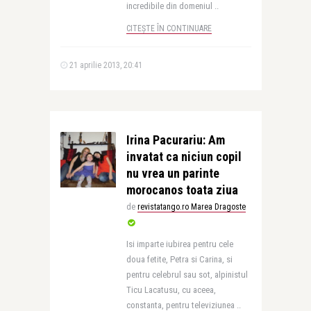
incredibile din domeniul ..
CITEȘTE ÎN CONTINUARE
21 aprilie 2013, 20:41
Irina Pacurariu: Am
invatat ca niciun copil
nu vrea un parinte
morocanos toata ziua
de
revistatango.ro Marea Dragoste
Isi imparte iubirea pentru cele
doua fetite, Petra si Carina, si
pentru celebrul sau sot, alpinistul
Ticu Lacatusu, cu aceea,
constanta, pentru televiziunea ..