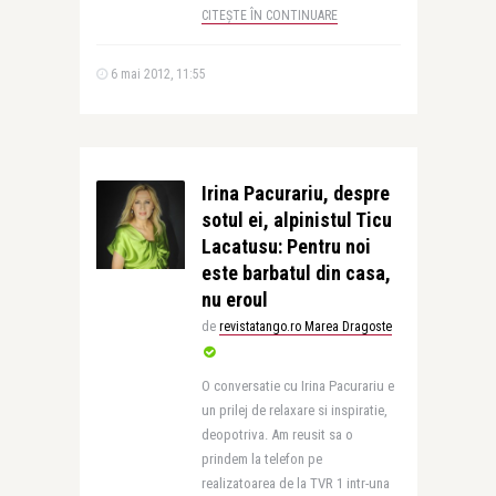
CITEȘTE ÎN CONTINUARE
6 mai 2012, 11:55
Irina Pacurariu, despre
sotul ei, alpinistul Ticu
Lacatusu: Pentru noi
este barbatul din casa,
nu eroul
de
revistatango.ro Marea Dragoste
O conversatie cu Irina Pacurariu e
un prilej de relaxare si inspiratie,
deopotriva. Am reusit sa o
prindem la telefon pe
realizatoarea de la TVR 1 intr-una