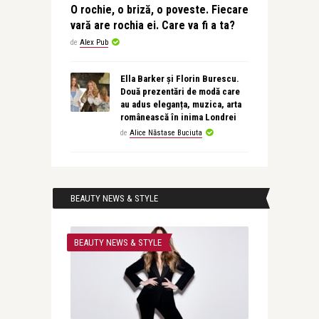
O rochie, o briză, o poveste. Fiecare
vară are rochia ei. Care va fi a ta?
de
Alex Pub
Ella Barker și Florin Burescu.
Două prezentări de modă care
au adus eleganța, muzica, arta
românească în inima Londrei
de
Alice Năstase Buciuta
BEAUTY NEWS & STYLE
BEAUTY NEWS & STYLE