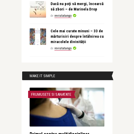
Dacă nu poţi să mergi, încearcă
să zbori – de Marinela Drop
de
revistatango
Cele mai curate minuni – 33 de
mărturisiri despre întâlnirea cu
miracolele divinității
de
revistatango
MAKE IT SIMPLE
FRUMUSETE SI SANATATE