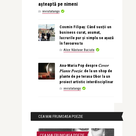
așteaptă pe nimeni
de
revistatango
Cosmin Filipaș: Când susții un
business curat, asumat,
lucrurile pur și simplu se așază
în favoarea ta
de
Alice Năstase Buciuta
Ana-Maria Pop despre 𝐶𝑜𝑣𝑜𝑟
𝑃𝑙𝑎𝑛𝑡𝑒 𝑃𝑜𝑒𝑧𝑖𝑒: de la un shop de
plante de pe terasa Obor la un
proiect artistic interdisciplinar
de
revistatango
CEA MAI FRUMOASA POEZIE
CEA MAI FRUMOASA POEZIE