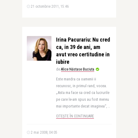
21 octombrie 2011, 15:46
Irina Pacurariu: Nu cred
ca, in 39 de ani, am
avut vreo certitudine in
iubire
de
Alice Năstase Buciuta
Este mandra ca oamenii ii
recunosc, in primul rand, vocea.
„Asta ma face sa cred ca lucrurile
pe care le-am spus au fost mereu
mai importante decat imaginea“, ..
CITEȘTE ÎN CONTINUARE
2 mai 2008, 04:05