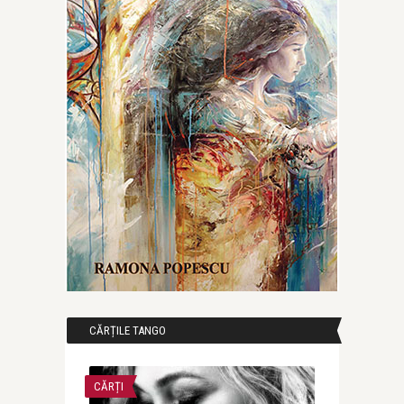
CĂRȚILE TANGO
CĂRȚI