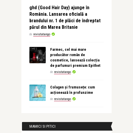
ghd (Good Hair Day) ajunge în
România. Lansarea oficială a
brandului nr. 1 de plăci de îndreptat
părul din Marea Britanie
de
revistatango
Farmec, cel mai mare
producător român de
cosmetice, lansează colecția
de parfumuri premium Epithet
de
revistatango
Colagen și frumusețe: cum
acționează în profunzime
de
revistatango
MAMICI SI PITICI