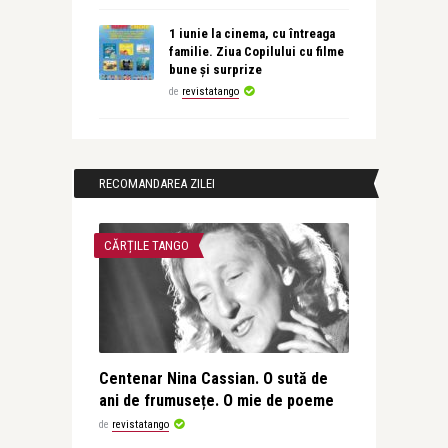
1 iunie la cinema, cu întreaga
familie. Ziua Copilului cu filme
bune și surprize
de
revistatango
RECOMANDAREA ZILEI
CĂRȚILE TANGO
Centenar Nina Cassian. O sută de
ani de frumusețe. O mie de poeme
de
revistatango