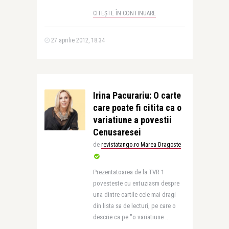
CITEȘTE ÎN CONTINUARE
27 aprilie 2012, 18:34
Irina Pacurariu: O carte
care poate fi citita ca o
variatiune a povestii
Cenusaresei
de
revistatango.ro Marea Dragoste
Prezentatoarea de la TVR 1
povesteste cu entuziasm despre
una dintre cartile cele mai dragi
din lista sa de lecturi, pe care o
descrie ca pe "o variatiune ..