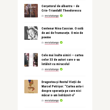
Cerșetorul de albastru – de
Crin-Triandafil Theodorescu
de
revistatango
Centenar Nina Cassian. O sută
de ani de frumusețe. O mie de
poeme
de
revistatango
Cele mai înalte uimiri – cartea
celor 33 de autori care s-au
întâlnit cu miracolul
de
revistatango
Dragostea și Restul Vieții de
Marcel Petrișor: “Cartea asta-i
despre speranța pe care nici
măcar n-am îndrăznit-o”
de
revistatango