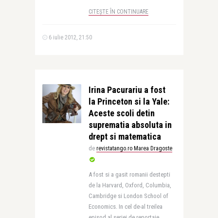
CITEȘTE ÎN CONTINUARE
6 iulie 2012, 21:50
Irina Pacurariu a fost
la Princeton si la Yale:
Aceste scoli detin
suprematia absoluta in
drept si matematica
de
revistatango.ro Marea Dragoste
A fost si a gasit romanii destepti
de la Harvard, Oxford, Columbia,
Cambridge si London School of
Economics. In cel de-al treilea
episod al seriei de reportaje ..