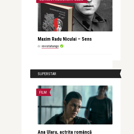
Maxim Radu Niculai – Sens
de
revistatango
SUPERSTAR
FILM
Ana Ularu, actrița româncă