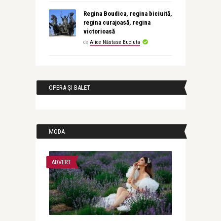
Regina Boudica, regina biciuită,
regina curajoasă, regina
victorioasă
de
Alice Năstase Buciuta
OPERA ȘI BALET
MODA
ADVERT