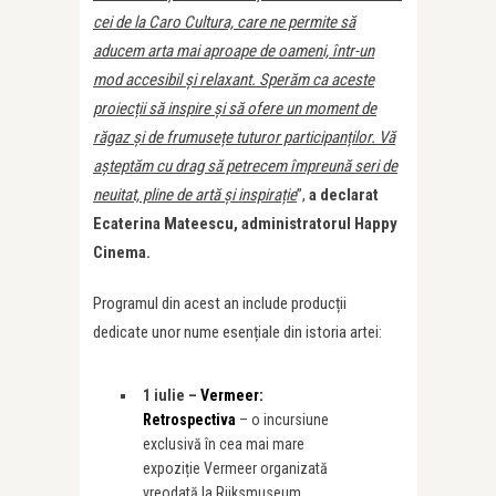
cei de la Caro Cultura, care ne permite să
aducem arta mai aproape de oameni, într-un
mod accesibil și relaxant. Sperăm ca aceste
proiecții să inspire și să ofere un moment de
răgaz și de frumusețe tuturor participanților. Vă
așteptăm cu drag să petrecem împreună seri de
neuitat, pline de artă și inspirație
”,
a declarat
Ecaterina Mateescu, administratorul Happy
Cinema.
Programul din acest an include producții
dedicate unor nume esențiale din istoria artei:
1 iulie –
Vermeer:
Retrospectiva
– o incursiune
exclusivă în cea mai mare
expoziție Vermeer organizată
vreodată la Rijksmuseum