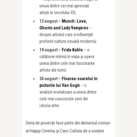
unuia dintre cei mai apreciați
artiști ai secolului XX;
12 august –
Munch: Love,
Ghosts and Lady Vampires
–
despre artistul care a influențat
profund cultura vizuală modernă;
19 august –
Frida Kahlo
– o
călătorie intimă în viața și opera
uneia dintre cele mai fascinante
artiste ale lumii;
26 august –
Floarea-soarelui în
picturile lui Van Gogh
– o
analiză revelatoare a uneia dintre
cele mai cunoscute serii din
istoria artei.
Seria de proiecții face parte din demersul comun
al Happy Cinema și Caro Cultura de a susține