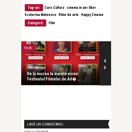
·
·
Tag-uri:
Caro Cultura
cinema in aer liber
·
·
Ecaterina Mateescu
filme de artă
Happy Cinema
Categorii:
Film
FILM
FILM
revistatango
revistatango
familie.
De la muzeu la marele ecran:
Săptămâna a 
Festivalul Filmelor de Art� ...
Liber aduce no
LASĂ UN COMENTARIU:
Login cu Facebook