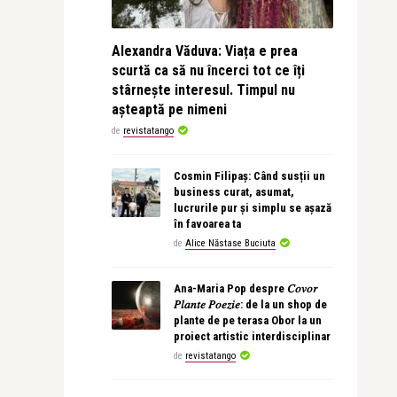
Alexandra Văduva: Viața e prea
scurtă ca să nu încerci tot ce îți
stârnește interesul. Timpul nu
așteaptă pe nimeni
de
revistatango
Cosmin Filipaș: Când susții un
business curat, asumat,
lucrurile pur și simplu se așază
în favoarea ta
de
Alice Năstase Buciuta
Ana-Maria Pop despre 𝐶𝑜𝑣𝑜𝑟
𝑃𝑙𝑎𝑛𝑡𝑒 𝑃𝑜𝑒𝑧𝑖𝑒: de la un shop de
plante de pe terasa Obor la un
proiect artistic interdisciplinar
de
revistatango