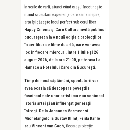
În serile de vară, atunci când orașul încetinește
ritmul și căutăm experiențe care să ne inspire,
arta își găsește locul perfect sub cerul liber.
Happy Cinema și Caro Cultura invită publicul
bucureștean la o nouă ediție a proiecțiilor
în aer liber de filme de artă, care vor avea
loc în fiecare miercuri, între 1 iulie și 26
august 2026, de la ora 21:00, pe terasa La
Hamace a Hotelului Caro din București
.
Timp de nouă săptămâni, spectatorii vor
avea ocazia să descopere poveștile
fascinante ale unor artiști care au schimbat
istoria artei și au influențat generații
întregi. De la Johannes Vermeer și
Michelangelo la Gustav Klimt, Frida Kahlo
sau Vincent van Gogh,
fiecare proiecție