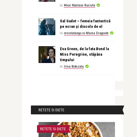
de
Alice Năstase Buciuta
Gal Gadot – femeia fantastică
pe ecran și dincolo de el
de
revistatango.ro Marea Dragoste
Eva Green, de la fata Bond la
Miss Peregrine, stăpâna
timpului
de
Irina Botezatu
RETETE SI DIETE
RETETE SI DIETE