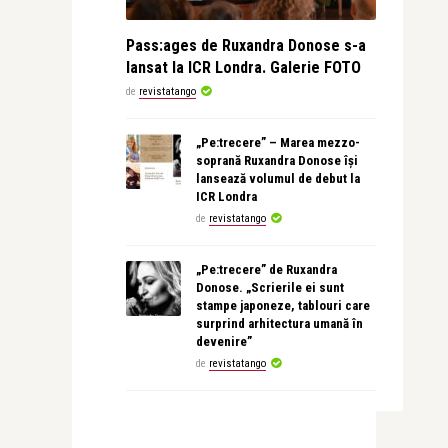
Pass:ages de Ruxandra Donose s-a
lansat la ICR Londra. Galerie FOTO
de
revistatango
„Pe:trecere” – Marea mezzo-
soprană Ruxandra Donose își
lansează volumul de debut la
ICR Londra
de
revistatango
„Pe:trecere” de Ruxandra
Donose. „Scrierile ei sunt
stampe japoneze, tablouri care
surprind arhitectura umană în
devenire”
de
revistatango