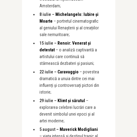
Amsterdam;
8 iulie –
Michelangelo: Iubire și
Moarte
– portretul cinematografic
al geniului Renașterii și al creațiilor
sale nemuritoare;
15 iulie –
Renoir: Venerat și
detestat
– o analiză captivantă a
artistului care continuă să
stârnească dezbateri și pasiuni;
22 iulie –
Caravaggio
– povestea
dramatică a unuia dintre cei mai
influenți și controversați pictori din
istorie;
29 iulie –
Klimt și sărutul
–
explorarea celebrei lucrări care a
devenit simbolul unei epoci și al
artei moderne;
5 august –
Maverick Modigliani
– viața intensă și destinul tragic al