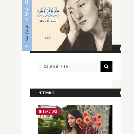
CAUTĂ ÎN SITE
INTERVIURI
INTERVIURI