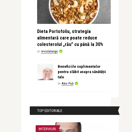
Dieta Portofoliu, strategia
alimentară care poate reduce
colesterolul „rău” cu până la 30%
de
revistatango
Beneficiile suplimentelor
pentru slăbit asupra sănătății
tale
de
Alex Pub
TOP EDITORIALE
INTERVIURI