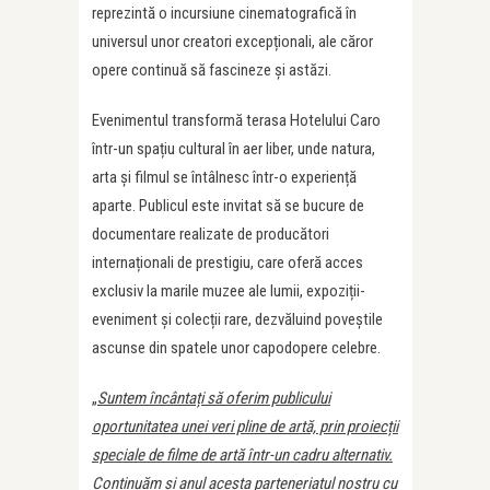
reprezintă o incursiune cinematografică în
universul unor creatori excepționali, ale căror
opere continuă să fascineze și astăzi.
Evenimentul transformă terasa Hotelului Caro
într-un spațiu cultural în aer liber, unde natura,
arta și filmul se întâlnesc într-o experiență
aparte. Publicul este invitat să se bucure de
documentare realizate de producători
internaționali de prestigiu, care oferă acces
exclusiv la marile muzee ale lumii, expoziții-
eveniment și colecții rare, dezvăluind poveștile
ascunse din spatele unor capodopere celebre.
„
Suntem încântați să oferim publicului
oportunitatea unei veri pline de artă, prin proiecții
speciale de filme de artă într-un cadru alternativ.
Continuăm și anul acesta parteneriatul nostru cu