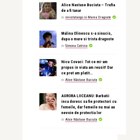
Alice Nastase Buciuta – Trufia
de a fi tanar
de
revistatango.ro Marea Dragoste
Malina Olinescu s-a sinucis,
dupa o mare si trista dragoste
de
Simona Catrina
Nicu Covaci: Tot ce mi-am
propus in viata am reusit! Dar
ce pret am platit…
de
Alice Năstase Buciuta
AURORA LIICEANU: Barbatii
inca doresc sa fie protectori cu
femeile, dar femeile nu mai au
nevoie de protectia lor
de
Alice Năstase Buciuta