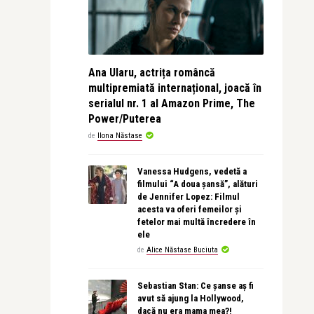
Ana Ularu, actrița româncă
multipremiată internațional, joacă în
serialul nr. 1 al Amazon Prime, The
Power/Puterea
de
Ilona Năstase
Vanessa Hudgens, vedetă a
filmului “A doua șansă”, alături
de Jennifer Lopez: Filmul
acesta va oferi femeilor și
fetelor mai multă încredere în
ele
de
Alice Năstase Buciuta
Sebastian Stan: Ce șanse aș fi
avut să ajung la Hollywood,
dacă nu era mama mea?!