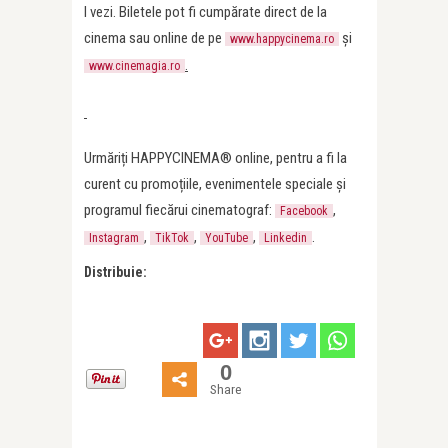
l vezi. Biletele pot fi cumpărate direct de la
cinema sau online de pe
și
www.happycinema.ro
.
www.cinemagia.ro
Urmăriți HAPPYCINEMA® online, pentru a fi la
curent cu promoțiile, evenimentele speciale și
programul fiecărui cinematograf:
,
Facebook
,
,
,
.
Instagram
TikTok
YouTube
Linkedin
Distribuie:
0
Share