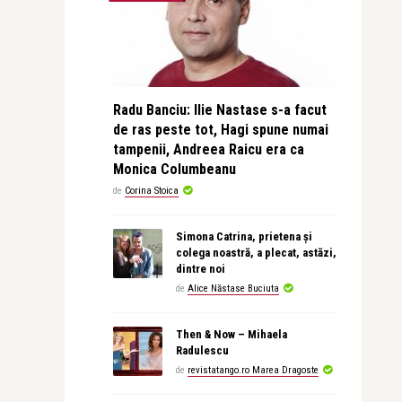
Radu Banciu: Ilie Nastase s-a facut
de ras peste tot, Hagi spune numai
tampenii, Andreea Raicu era ca
Monica Columbeanu
de
Corina Stoica
Simona Catrina, prietena și
colega noastră, a plecat, astăzi,
dintre noi
de
Alice Năstase Buciuta
Then & Now – Mihaela
Radulescu
de
revistatango.ro Marea Dragoste