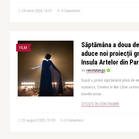
29 iunie 2026, 14:57
0 Comentarii
Săptămâna a doua de
FILM
aduce noi proiecții g
Insula Artelor din Par
de
revistatango
După o primă săptămână plină de emo
numeros, Cinema în Aer Liber contin
marele ecran ..
CITEȘTE ÎN CONTINUARE
25 august 2025, 15:39
0 Comentarii