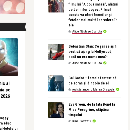
filmului “A doua șansă”, alături
de Jennifer Lopez: Filmul
acesta va oferi femeilor și
fetelor mai multă încredere în
ele
de
Alice Năstase Buciuta
Sebastian Stan: Ce șanse aș fi
avut să ajung la Hollywood,
dacă nu era mama mea?!
de
Alice Năstase Buciuta
Gal Gadot – femeia fantastică
ic al
pe ecran și dincolo de el
nia pe
de
revistatango.ro Marea Dragoste
 2026
Eva Green, de la fata Bond la
Miss Peregrine, stăpâna
timpului
 Happy
de
Irina Botezatu
ra aduc
sa Hotelului