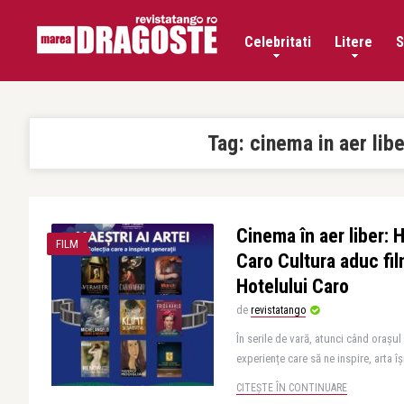
Celebritati
Litere
S
Tag:
cinema in aer libe
Cinema în aer liber:
FILM
Caro Cultura aduc fil
Hotelului Caro
de
revistatango
În serile de vară, atunci când orașul
experiențe care să ne inspire, arta îș
CITEȘTE ÎN CONTINUARE