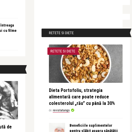
 întreaga
ui cu filme
RETETE SI DIETE
RETETE SI DIETE
Dieta Portofoliu, strategia
alimentară care poate reduce
colesterolul „rău” cu până la 30%
de
revistatango
Beneficiile suplimentelor
ută de
pentru slăbit asupra sănătății