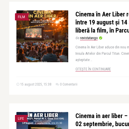
Cinema în Aer Liber r
FILM
între 19 august și 14
liberă la film, în Parc
de
revistatango
Cinema în Aer Liber aduce din nou ma
Insula Artelor din Parcul Titan. Cine
așteptate ..
CITEȘTE ÎN CONTINUARE
15 august 2025, 15:38
0 Comentarii
Cinema in aer liber –
LIFE
02 septembrie, bucur