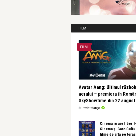
FILM
FILM
Avatar Aang: Ultimul războin
aerului – premiera în Româ
SkyShowtime din 22 august
de
revistatango
Cinema în aer liber:
Cinema și Caro Cultu
filme de artă pe tera