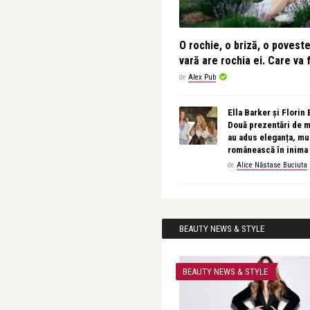
O rochie, o briză, o povest
vară are rochia ei. Care va f
de
Alex Pub
Ella Barker și Florin
Două prezentări de 
au adus eleganța, muz
românească în inima
de
Alice Năstase Buciuta
BEAUTY NEWS & STYLE
BEAUTY NEWS & STYLE