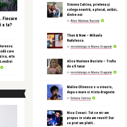
Simona Catrina, prietena și
colega noastră, a plecat, astăzi,
dintre noi
e. Fiecare
de
Alice Năstase Buciuta
i a ta?
Then & Now – Mihaela
Radulescu
 Burescu.
de
revistatango.ro Marea Dragoste
modă care
ica, arta
Alice Nastase Buciuta – Trufia
 Londrei
de a fi tanar
de
revistatango.ro Marea Dragoste
Malina Olinescu s-a sinucis,
dupa o mare si trista dragoste
de
Simona Catrina
Nicu Covaci: Tot ce mi-am
propus in viata am reusit! Dar
ce pret am platit…