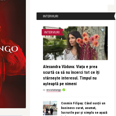
INTERVIURI
INTERVIURI
Alexandra Văduva: Viața e prea
scurtă ca să nu încerci tot ce îți
stârnește interesul. Timpul nu
așteaptă pe nimeni
de
revistatango
Cosmin Filipaș: Când susții un
business curat, asumat,
lucrurile pur și simplu se așază