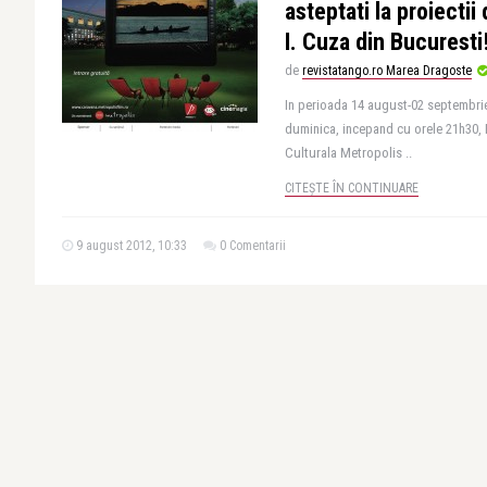
asteptati la proiectii 
I. Cuza din Bucuresti
de
revistatango.ro Marea Dragoste
In perioada 14 august-02 septembrie,
duminica, incepand cu orele 21h30, P
Culturala Metropolis ..
CITEȘTE ÎN CONTINUARE
9 august 2012, 10:33
0 Comentarii