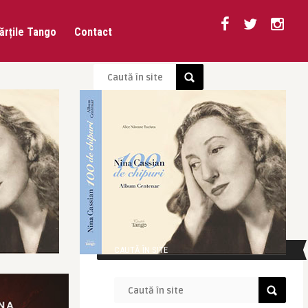
ărțile Tango
Contact
CAUTĂ ÎN SITE