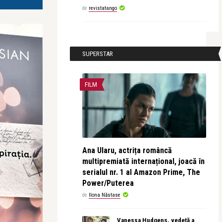
de
revistatango
SUPERSTAR
FILM
Ana Ularu, actrița româncă
multipremiată internațional, joacă în
serialul nr. 1 al Amazon Prime, The
Power/Puterea
de
Ilona Năstase
Vanessa Hudgens, vedetă a