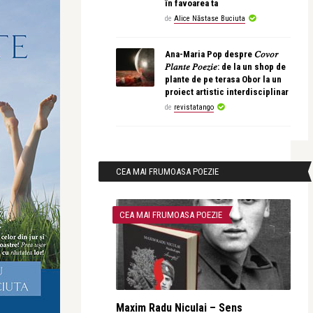
în favoarea ta
de
Alice Năstase Buciuta
Ana-Maria Pop despre 𝐶𝑜𝑣𝑜𝑟
𝑃𝑙𝑎𝑛𝑡𝑒 𝑃𝑜𝑒𝑧𝑖𝑒: de la un shop de
plante de pe terasa Obor la un
proiect artistic interdisciplinar
de
revistatango
CEA MAI FRUMOASA POEZIE
CEA MAI FRUMOASA POEZIE
Maxim Radu Niculai – Sens