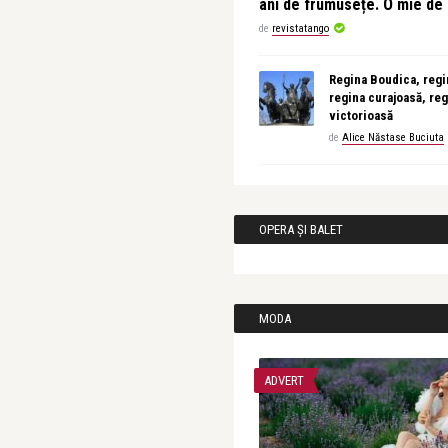
ani de frumusețe. O mie d
de
revistatango
Regina Boudica, regin
regina curajoasă, reg
victorioasă
de
Alice Năstase Buciuta
OPERA ȘI BALET
MODA
ADVERT