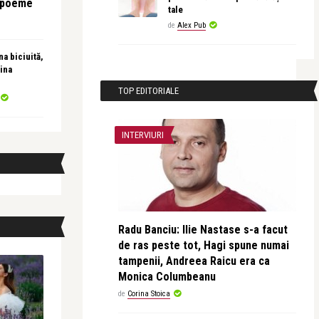
e poeme
tale
de
Alex Pub
a biciuită,
ina
TOP EDITORIALE
INTERVIURI
Radu Banciu: Ilie Nastase s-a facut
de ras peste tot, Hagi spune numai
tampenii, Andreea Raicu era ca
Monica Columbeanu
de
Corina Stoica