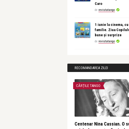
Caro
de
revistatango
1 iunie la cinema, cu
familie. Ziua Copilul
bune și surprize
de
revistatango
RECOMANDAREA ZILEI
CĂRȚILE TANGO
Centenar Nina Cassian. O s