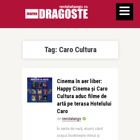
Tag:
Caro Cultura
Cinema în aer liber:
Happy Cinema și Caro
Cultura aduc filme de
artă pe terasa Hotelului
Caro
de
revistatango
În serile de vară, atunci când
orașul încetinește ritmul și