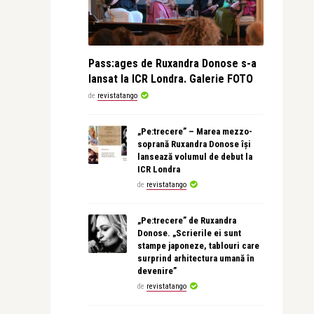
Pass:ages de Ruxandra Donose s-a
lansat la ICR Londra. Galerie FOTO
de
revistatango
„Pe:trecere” – Marea mezzo-
soprană Ruxandra Donose își
lansează volumul de debut la
ICR Londra
de
revistatango
„Pe:trecere” de Ruxandra
Donose. „Scrierile ei sunt
stampe japoneze, tablouri care
surprind arhitectura umană în
devenire”
de
revistatango