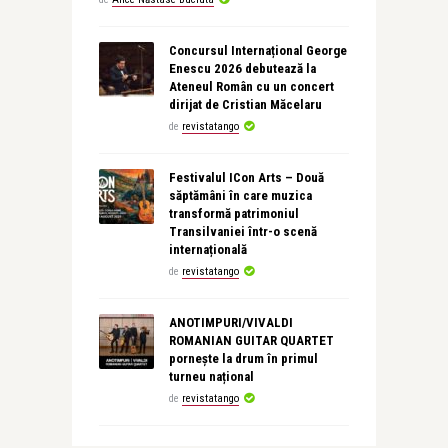
Concursul Internațional George
Enescu 2026 debutează la
Ateneul Român cu un concert
dirijat de Cristian Măcelaru
de
revistatango
Festivalul ICon Arts – Două
săptămâni în care muzica
transformă patrimoniul
Transilvaniei într-o scenă
internațională
de
revistatango
ANOTIMPURI/VIVALDI
ROMANIAN GUITAR QUARTET
pornește la drum în primul
turneu național
de
revistatango