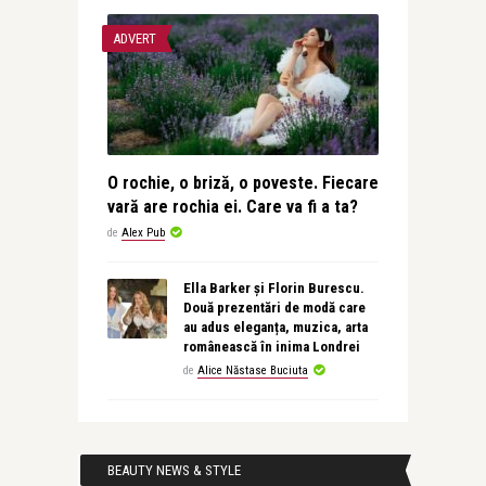
ADVERT
O rochie, o briză, o poveste. Fiecare
vară are rochia ei. Care va fi a ta?
de
Alex Pub
Ella Barker și Florin Burescu.
Două prezentări de modă care
au adus eleganța, muzica, arta
românească în inima Londrei
de
Alice Năstase Buciuta
BEAUTY NEWS & STYLE