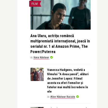
FILM
Ana Ularu, actrița româncă
multipremiată internațional, joacă în
serialul nr. 1 al Amazon Prime, The
Power/Puterea
de
Ilona Năstase
Vanessa Hudgens, vedetă a
filmului “A doua șansă”, alături
de Jennifer Lopez: Filmul
acesta va oferi femeilor și
fetelor mai multă încredere în
ele
de
Alice Năstase Buciuta