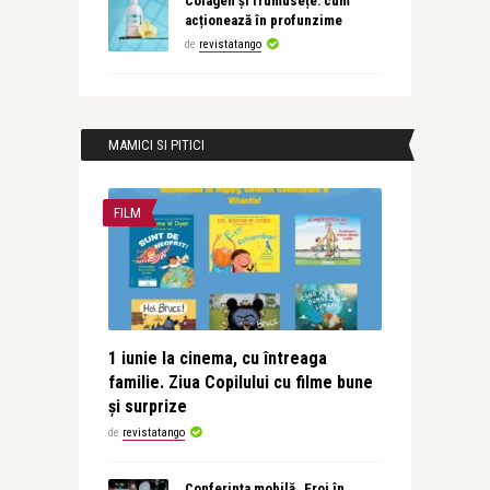
Colagen și frumusețe: cum
acționează în profunzime
de
revistatango
MAMICI SI PITICI
FILM
1 iunie la cinema, cu întreaga
familie. Ziua Copilului cu filme bune
și surprize
de
revistatango
Conferința mobilă „Eroi în