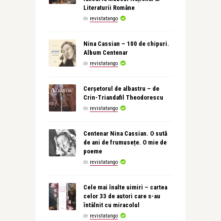
Literaturii Române
de
revistatango
Nina Cassian – 100 de chipuri.
Album Centenar
de
revistatango
Cerșetorul de albastru – de
Crin-Triandafil Theodorescu
de
revistatango
Centenar Nina Cassian. O sută
de ani de frumusețe. O mie de
poeme
de
revistatango
Cele mai înalte uimiri – cartea
celor 33 de autori care s-au
întâlnit cu miracolul
de
revistatango