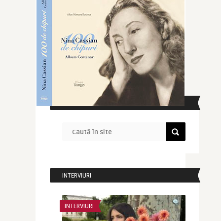
CAUTĂ ÎN SITE
INTERVIURI
INTERVIURI