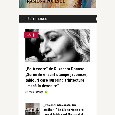
CĂRȚILE TANGO
CĂRȚI
„Pe:trecere” de Ruxandra Donose.
„Scrierile ei sunt stampe japoneze,
tablouri care surprind arhitectura
umană în devenire”
de
revistatango
„Povești adevărate din
străbuni” de Elena Nane s-a
lansat la Muzeul Național al