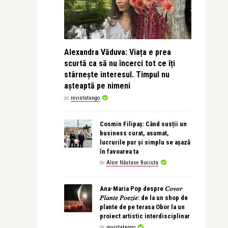
Alexandra Văduva: Viața e prea
scurtă ca să nu încerci tot ce îți
stârnește interesul. Timpul nu
așteaptă pe nimeni
de
revistatango
Cosmin Filipaș: Când susții un
business curat, asumat,
lucrurile pur și simplu se așază
în favoarea ta
de
Alice Năstase Buciuta
Ana-Maria Pop despre 𝐶𝑜𝑣𝑜𝑟
𝑃𝑙𝑎𝑛𝑡𝑒 𝑃𝑜𝑒𝑧𝑖𝑒: de la un shop de
plante de pe terasa Obor la un
proiect artistic interdisciplinar
de
revistatango