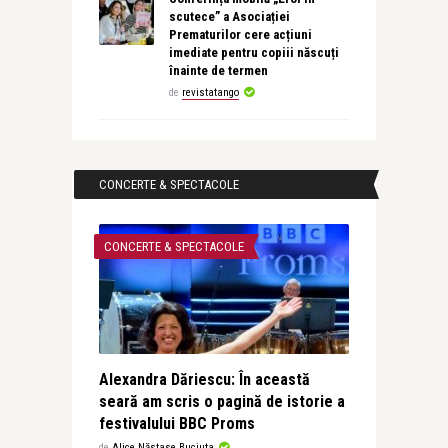
scutece” a Asociației
Prematurilor cere acțiuni
imediate pentru copiii născuți
înainte de termen
de
revistatango
CONCERTE & SPECTACOLE
CONCERTE & SPECTACOLE
Alexandra Dăriescu: În această
seară am scris o pagină de istorie a
festivalului BBC Proms
de
Alice Năstase Buciuta