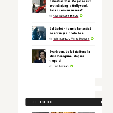
Sebastian Stan: Ce șanse aș fi
avut să ajung la Hollywood,
dacă nu era mama mea?!
de
Alice Năstase Buciuta
Gal Gadot – femeia fantastică
pe ecran și dincolo de el
de
revistatango.ro Marea Dragoste
Eva Green, de la fata Bond la
Miss Peregrine, stăpâna
timpului
de
Irina Botezatu
RETETE SI DIETE