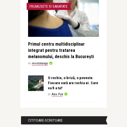
FRUMUSETE SI SANATATE
Primul centru multidisciplinar
integrat pentru tratarea
melanomului, deschis la București
de
revistatango
O rochie, o briză, o poveste.
Fiecare vară are rochia ei. Care
va fi a ta?
de
Alex Pub
CITITOARE-SCRIITOARE