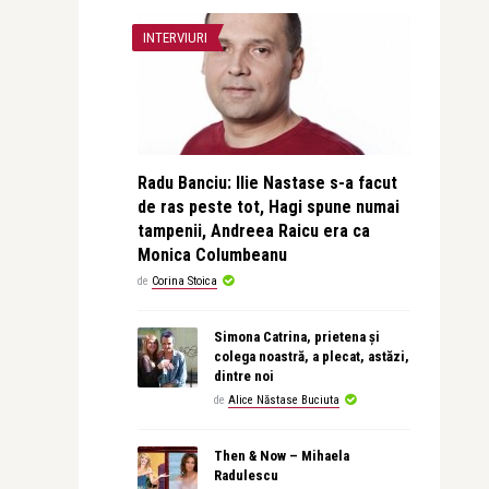
INTERVIURI
Radu Banciu: Ilie Nastase s-a facut
de ras peste tot, Hagi spune numai
tampenii, Andreea Raicu era ca
Monica Columbeanu
de
Corina Stoica
Simona Catrina, prietena și
colega noastră, a plecat, astăzi,
dintre noi
de
Alice Năstase Buciuta
Then & Now – Mihaela
Radulescu