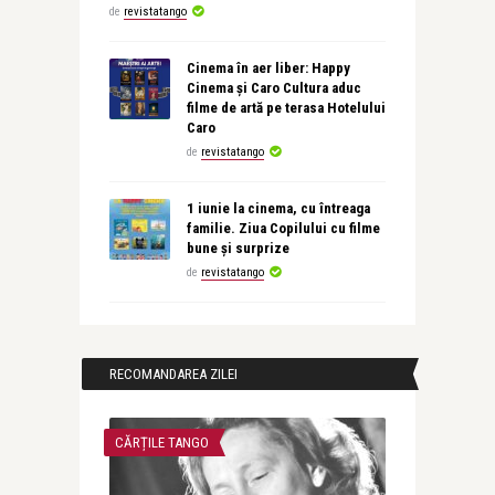
de
revistatango
Cinema în aer liber: Happy
Cinema și Caro Cultura aduc
filme de artă pe terasa Hotelului
Caro
de
revistatango
1 iunie la cinema, cu întreaga
familie. Ziua Copilului cu filme
bune și surprize
de
revistatango
RECOMANDAREA ZILEI
CĂRȚILE TANGO