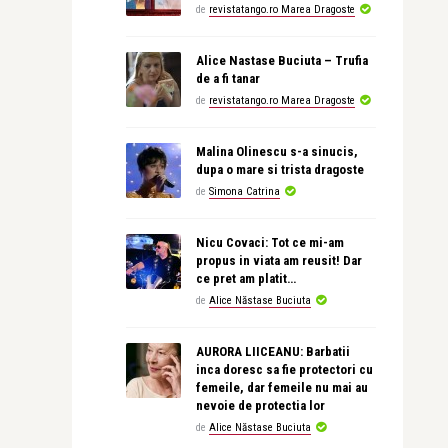
de
revistatango.ro Marea Dragoste
Alice Nastase Buciuta – Trufia
de a fi tanar
de
revistatango.ro Marea Dragoste
Malina Olinescu s-a sinucis,
dupa o mare si trista dragoste
de
Simona Catrina
Nicu Covaci: Tot ce mi-am
propus in viata am reusit! Dar
ce pret am platit…
de
Alice Năstase Buciuta
AURORA LIICEANU: Barbatii
inca doresc sa fie protectori cu
femeile, dar femeile nu mai au
nevoie de protectia lor
de
Alice Năstase Buciuta