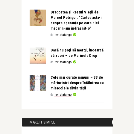
Dragostea și Restul Vieții de
Marcel Petrișor: “Cartea asta-i
despre speranța pe care nici
măcar n-am îndrăznit-o”
de
revistatango
Dacă nu poţi să mergi, încearcă
să zbori – de Marinela Drop
de
revistatango
Cele mai curate minuni – 33 de
mărturisiri despre întâlnirea cu
miracolele divinității
de
revistatango
MAKE IT SIMPLE