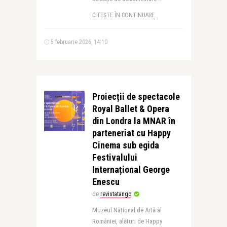
CITEȘTE ÎN CONTINUARE
5 februarie 2026, 14:10
Proiecții de spectacole
Royal Ballet & Opera
din Londra la MNAR în
parteneriat cu Happy
Cinema sub egida
Festivalului
Internațional George
Enescu
de
revistatango
Muzeul Național de Artă al
României, alături de Happy