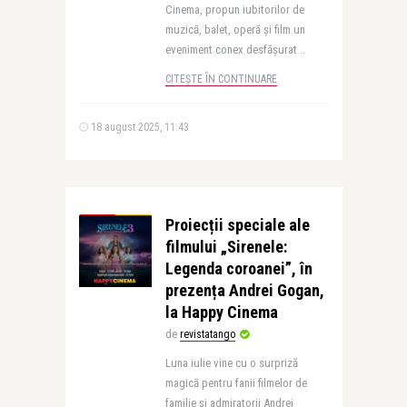
Cinema, propun iubitorilor de
muzică, balet, operă și film un
eveniment conex desfășurat ..
CITEȘTE ÎN CONTINUARE
18 august 2025, 11:43
Proiecții speciale ale
filmului „Sirenele:
Legenda coroanei”, în
prezența Andrei Gogan,
la Happy Cinema
de
revistatango
Luna iulie vine cu o surpriză
magică pentru fanii filmelor de
familie și admiratorii Andrei