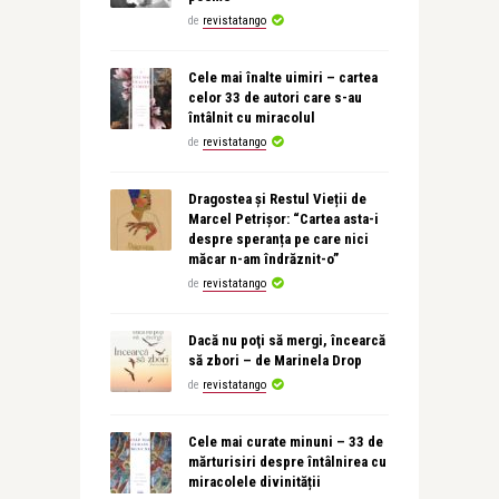
de
revistatango
Cele mai înalte uimiri – cartea
celor 33 de autori care s-au
întâlnit cu miracolul
de
revistatango
Dragostea și Restul Vieții de
Marcel Petrișor: “Cartea asta-i
despre speranța pe care nici
măcar n-am îndrăznit-o”
de
revistatango
Dacă nu poţi să mergi, încearcă
să zbori – de Marinela Drop
de
revistatango
Cele mai curate minuni – 33 de
mărturisiri despre întâlnirea cu
miracolele divinității