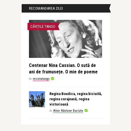
RECOMANDAREA ZILEI
CĂRȚILE TANGO
Centenar Nina Cassian. O sută de
ani de frumusețe. O mie de poeme
de
revistatango
Regina Boudica, regina biciuită,
regina curajoasă, regina
victorioasă
de
Alice Năstase Buciuta