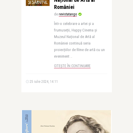
României
de
revistatango
Într-o celebrare a artei și a
frumuseții, Happy Cinema și
Muzeul Național de Artă al
României continuă seria
proiecțiilor de filme de artă cu un
eveniment ..
CITEȘTE ÎN CONTINUARE
25 iulie 2024, 14:11