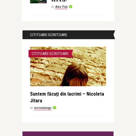
va fi a ta?
de
Alex Pub
CITITOARE-SCRIITOARE
CITITOARE-SCRIITOARE
Suntem făcuţi din lacrimi – Nicoleta
Jitaru
de
revistatango