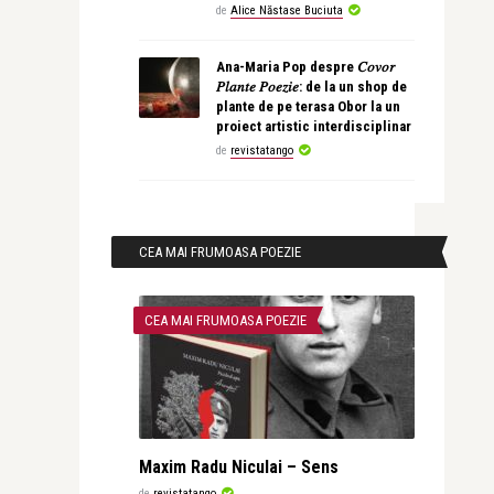
de
Alice Năstase Buciuta
Ana-Maria Pop despre 𝐶𝑜𝑣𝑜𝑟
𝑃𝑙𝑎𝑛𝑡𝑒 𝑃𝑜𝑒𝑧𝑖𝑒: de la un shop de
plante de pe terasa Obor la un
proiect artistic interdisciplinar
de
revistatango
CEA MAI FRUMOASA POEZIE
CEA MAI FRUMOASA POEZIE
Maxim Radu Niculai – Sens
de
revistatango