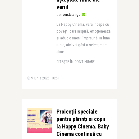
verii!
de
revistatango
La Happy Cinema, vara începe cu
povești care inspiră, emoționează
și aduc oamenii împreună. În luna
iunie, aici vei găsi o selecție de
filme ..
CITEȘTE ÎN CONTINUARE
9 iunie 2025, 10:51
Proiecții speciale
pentru părinți și copii
la Happy Cinema. Baby
Cinema continuă cu