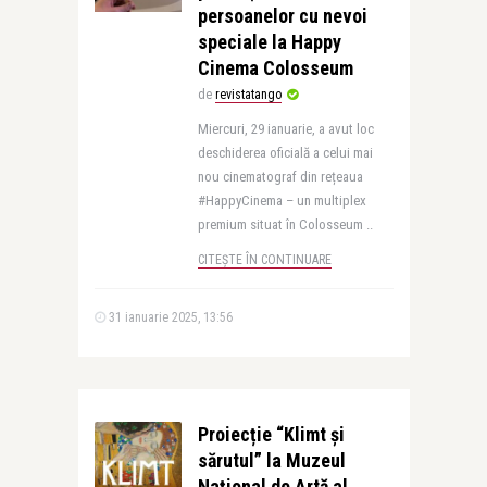
persoanelor cu nevoi
speciale la Happy
Cinema Colosseum
de
revistatango
Miercuri, 29 ianuarie, a avut loc
deschiderea oficială a celui mai
nou cinematograf din rețeaua
#HappyCinema – un multiplex
premium situat în Colosseum ..
CITEȘTE ÎN CONTINUARE
31 ianuarie 2025, 13:56
Proiecție “Klimt și
sărutul” la Muzeul
Național de Artă al