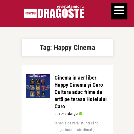
Tag:
Happy Cinema
Cinema în aer liber:
Happy Cinema și Caro
Cultura aduc filme de
artă pe terasa Hotelului
Caro
de
revistatango
În serile de vară, atunci când
orașul încetinește ritmul și