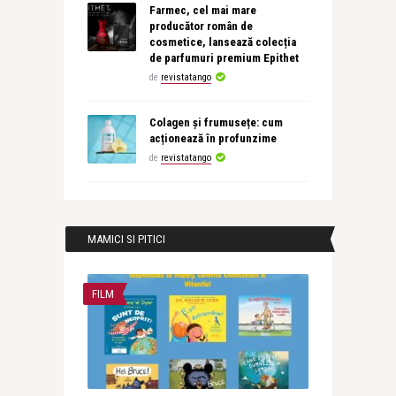
Farmec, cel mai mare
producător român de
cosmetice, lansează colecția
de parfumuri premium Epithet
de
revistatango
Colagen și frumusețe: cum
acționează în profunzime
de
revistatango
MAMICI SI PITICI
FILM