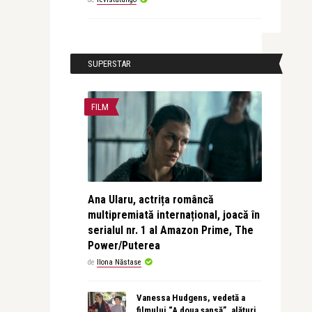
SUPERSTAR
FILM
Ana Ularu, actrița româncă
multipremiată internațional, joacă în
serialul nr. 1 al Amazon Prime, The
Power/Puterea
de
Ilona Năstase
Vanessa Hudgens, vedetă a
filmului “A doua șansă”, alături