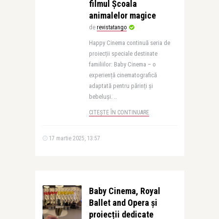
filmul Școala
animalelor magice
de
revistatango
Happy Cinema continuă seria de
proiecții speciale destinate
familiilor: Baby Cinema – o
experiență cinematografică
adaptată pentru părinți și
bebeluși. ..
CITEȘTE ÎN CONTINUARE
17 martie 2025, 13:57
Baby Cinema, Royal
Ballet and Opera și
proiecții dedicate