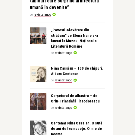
tablouri care surprind arhitectura
umană în devenire”
de
revistatango
„Povești adevărate din
străbuni” de Elena Nane s-a
lansat la Muzeul Național al
Literaturii Române
de
revistatango
Nina Cassian – 100 de chipuri.
Album Centenar
de
revistatango
Cerșetorul de albastru – de
Crin-Triandafil Theodorescu
de
revistatango
Centenar Nina Cassian. O sută
de ani de frumusețe. O mie de
poeme