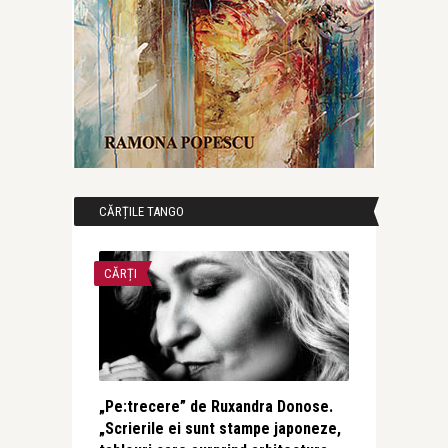
CĂRȚILE TANGO
CĂRȚI
„Pe:trecere” de Ruxandra Donose.
„Scrierile ei sunt stampe japoneze,