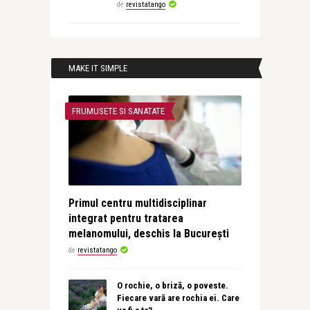
de
revistatango
MAKE IT SIMPLE
FRUMUSETE SI SANATATE
Primul centru multidisciplinar
integrat pentru tratarea
melanomului, deschis la București
de
revistatango
O rochie, o briză, o poveste.
Fiecare vară are rochia ei. Care