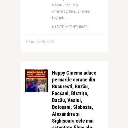
Gogan! Producția
cinematografică „Sirenele:
Legenda ..
CITEȘTE ÎN CONTINUARE
7 iulie 2025, 13:36
Happy Cinema aduce
pe marile ecrane din
București, Buzău,
Focșani, Bistrița,
Bacău, Vaslui,
Botoșani, Slobozia,
Alexandria și
Sighișoara cele mai
așteptate filme ale