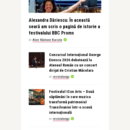
Alexandra Dăriescu: În această
seară am scris o pagină de istorie a
festivalului BBC Proms
de
Alice Năstase Buciuta
Concursul Internațional George
Enescu 2026 debutează la
Ateneul Român cu un concert
dirijat de Cristian Măcelaru
de
revistatango
Festivalul ICon Arts – Două
săptămâni în care muzica
transformă patrimoniul
Transilvaniei într-o scenă
internațională
de
revistatango