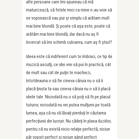
alte persoane care îmi spuneau că mă
maturizează, că fetele mici ca mine n-au voie să
se vopsească sau pur și simplu că arătam mult
mai bine blondă. Şi poate că aşa este, poate că
arătăm mai bine blondă, dar dacă nu aş fi
încercat să îmi schimb culoarea, cum aş fi ştiut?
Ideea este că indiferent cum te îmbraci, ce tip de
muzică asculţi, ce idei vrei să pui în practică, cât
de mult sau cât de puţin te machiezi,
întotdeauna o să fie cineva căruia nu o să îi
placă ţinuta ta sau cineva căruia nu o să îi placă
ideile tale. Niciodată nu o să poţi să fii pe placul
tuturor, niciodată nu vei putea mulţumi pe toată
lumea, aşa că nu vă lăsaţi pierduţi în căutarea
perfecţiunii din lucruri. Nu cădeţi în plasa iluziilor,
pentru că nu există nicio relaţie perfectă, niciun
păr vopsit perfect şi niciun gând perfect.