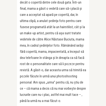
decât o copertă dintre cele două gata. Într-un
final, mama a găsit o vedetă care să-i placă și
care a acceptat să apară pe copertă, dar, în
ultima clipă, a anulat şedinţa foto pentru care
fusese programată atât la un hairstilist, cât şi la
un make-up artist, pentru că aşa sunt tratate
vedetele de către Alice Năstase Buciuta, mama
mea, în cadrul şedinţelor foto. Rămânând iarăşi
fără copertă, mama, impacientată, a început să
dea telefoane în stânga şi în dreapta ca să facă
rost de o personalitate care să îi pozeze pentru
revistă. A găsit-o, dar aceasta urma să trimită ea
pozele făcute în urmă unui photoshooting
personal. Am spus „urma” pentru că, nu știu de
ce – că mama a decis că nu mai vorbește despre
lucrurile care nu-i plac, astfel mai mult tace – ,
până la urmă nu a mai făcut-o.