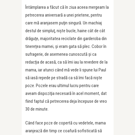
Întâmplarea a făcut că în ziua aceea mergeam la
petrecerea aniversară a unei prietene, pentru
care mă aranjasem puţin singură. Un machiaj
destul de simpluţ, nişte bucle, haine cât de cât
drăguţe, majoritatea reciclate din garderoba din
tinerețea mamei, şi eram gata să plec. Cobor în
sufragerie, de asemenea cunoscută şi ca
redacţia de acasă, ca să îmi iau la revedere de la
mama, iar atunci când mă vede îi spune lui Paul
să iasă repede pe stradă ca să îmi facă nişte
poze. Pozele erau ultimul lucru pentru care
aveam dispoziţia necesară în acel moment, dat
fiind faptul că petrecerea deja începuse de vreo
30 de minute.
Când face poze de copertă cu vedetele, mama
aranjează din timp ce coafură sofisticată să