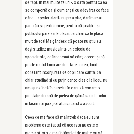
de fapt, în mai multe feluri -, o dată pentru că ea
se comportă ca și cum ar ști cu adevărat ce face
când – spoiler alert!- nu prea ştie, dar îmi mai
pare rău şi pentru mine, pentru că juraţilor şi
publicului pare să le placă, ba chiar să le placă
mult de tot! Mă gândesc că poate nu ştiu eu,
deși studiez muzică într-un colegiu de
specialitate, ce înseamnă să cânţi corect şi că
poate restul lumii are dreptate, iar eu, fiind
constant înconjurată de copii care cântă, ba
chiar studiind și eu puţin canto clasic la liceu, nu
am ajuns încă în punctul în care să remarc o
prestaţie demnă de pielea de găină sau de ochii
în lacrimi ai juraților atunci când o ascult.
Ceea ce mă face să mă întreb dacă eu sunt
problema este faptul că aceasta nu este o
premieră, ci s-a mai întâmplat de multe ori să