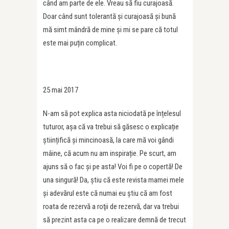
când am parte de ele. Vreau să fiu curajoasă.
Doar când sunt tolerantă și curajoasă și bună
mă simt mândră de mine și mi se pare că totul
este mai puțin complicat.
25 mai 2017
N-am să pot explica asta niciodată pe înțelesul
tuturor, așa că va trebui să găsesc o explicație
științifică și mincinoasă, la care mă voi gândi
mâine, că acum nu am inspirație. Pe scurt, am
ajuns să o fac şi pe asta! Voi fi pe o copertă! De
una singură! Da, ştiu că este revista mamei mele
şi adevărul este că numai eu știu că am fost
roata de rezervă a roţii de rezervă, dar va trebui
să prezint asta ca pe o realizare demnă de trecut