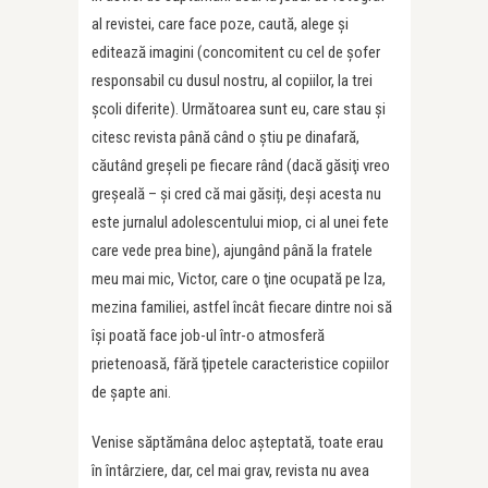
al revistei, care face poze, caută, alege şi
editează imagini (concomitent cu cel de șofer
responsabil cu dusul nostru, al copiilor, la trei
şcoli diferite). Următoarea sunt eu, care stau şi
citesc revista până când o ştiu pe dinafară,
căutând greşeli pe fiecare rând (dacă găsiţi vreo
greşeală – și cred că mai găsiți, deși acesta nu
este jurnalul adolescentului miop, ci al unei fete
care vede prea bine), ajungând până la fratele
meu mai mic, Victor, care o ţine ocupată pe Iza,
mezina familiei, astfel încât fiecare dintre noi să
îşi poată face job-ul într-o atmosferă
prietenoasă, fără ţipetele caracteristice copiilor
de șapte ani.
Venise săptămâna deloc aşteptată, toate erau
în întârziere, dar, cel mai grav, revista nu avea