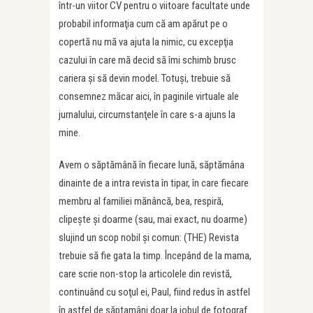
într-un viitor CV pentru o viitoare facultate unde
probabil informaţia cum că am apărut pe o
copertă nu mă va ajuta la nimic, cu excepţia
cazului în care mă decid să îmi schimb brusc
cariera şi să devin model. Totuşi, trebuie să
consemnez măcar aici, în paginile virtuale ale
jurnalului, circumstanţele în care s-a ajuns la
mine.
Avem o săptămână în fiecare lună, săptămâna
dinainte de a intra revista în tipar, în care fiecare
membru al familiei mănâncă, bea, respiră,
clipeşte şi doarme (sau, mai exact, nu doarme)
slujind un scop nobil și comun: (THE) Revista
trebuie să fie gata la timp. Începând de la mama,
care scrie non-stop la articolele din revistă,
continuând cu soţul ei, Paul, fiind redus în astfel
în astfel de săptamâni doar la jobul de fotograf