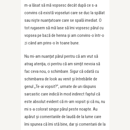
m-a lăsat să mă vopsesc decât după ce s-a
convins că există vopseluri care se duc la spălat
sau niște nuanțatoare care se spală imediat. O
tot rugasem să mă lase să îmi vopsesc părul cu
vopsea pe bază de henna și am convins-o într-o
zi când am prins-o în toane bune.
Nu mi-am nuanțat părul pentru că am vrut să
atrag atenţia, ci pentru că am simţit nevoia să
fac ceva nou, o schimbare. Sigur că odată cu
schimbarea de look au venit şi întrebările de
genul „Te-ai vopsit?”, urmate de un răspuns
sarcastic care indică în mod indirect faptul că
este absolut evident că m-am vopsit şi că nu, nu
mi s-a colorat singur părul peste noapte. Au
apărut şi comentariile de laudă de la lume care
îmi spunea că îmi stă bine, dar şi comentarii de la