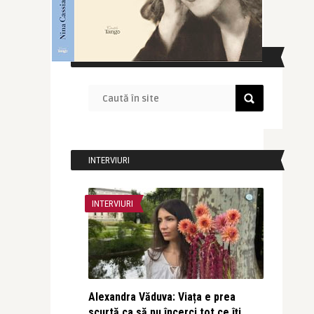
CAUTĂ ÎN SITE
INTERVIURI
INTERVIURI
Alexandra Văduva: Viața e prea
scurtă ca să nu încerci tot ce îți