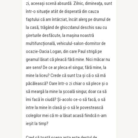
zi, aceeași scenă absurdă. Zilnic, dimineaţa, sunt
într-o situaţie atât de disperată din cauza
faptului că am întârziat, încât alerg pe drumul de
la casă, trăgând de ghiozdanul deschis sau cu
șireturile desfăcute, la maşina noastră
multifuncțională, vehiculul-salon-dormitor de
ocazie-Dacia Logan, din care Paul strigă pe
geamul lăsat că pleacă fără mine. Nici măcar nu
are sens! De ce ar pleca el singur, fără mine, la
mine la liceu? Crede că sunt Iza şi că o să mă
păcălească? Oare într-o zi chiar o să plece şi o
să meargă la mine la școală singur, doar ca să
îmi facă în ciudă? Și-acolo ce-o să facă, o să
intre la mine în clasă și-o să le povestească
colegilor mei că m-a lăsat acasă fiindcă n-am
ieșit la timp?
Cred că toată scena asta este destul de