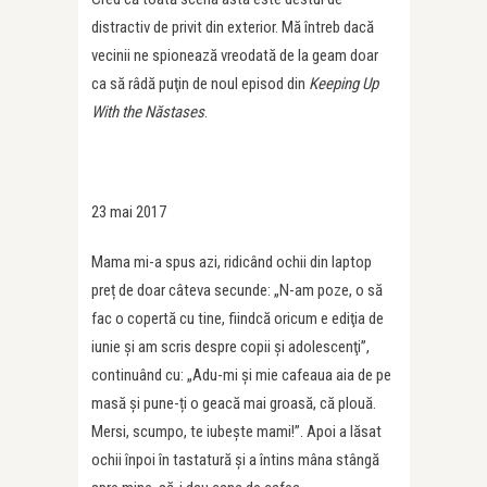
distractiv de privit din exterior. Mă întreb dacă
vecinii ne spionează vreodată de la geam doar
ca să râdă puţin de noul episod din
Keeping Up
With the Năstases
.
23 mai 2017
Mama mi-a spus azi, ridicând ochii din laptop
preț de doar câteva secunde: „N-am poze, o să
fac o copertă cu tine, fiindcă oricum e ediţia de
iunie şi am scris despre copii şi adolescenţi”,
continuând cu: „Adu-mi și mie cafeaua aia de pe
masă și pune-ți o geacă mai groasă, că plouă.
Mersi, scumpo, te iubește mami!”. Apoi a lăsat
ochii înpoi în tastatură și a întins mâna stângă