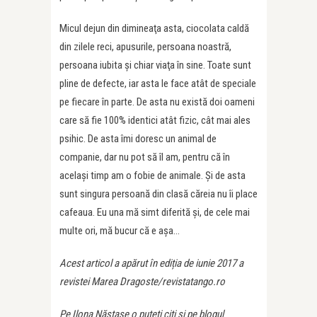
Micul dejun din dimineaţa asta, ciocolata caldă
din zilele reci, apusurile, persoana noastră,
persoana iubita şi chiar viaţa în sine. Toate sunt
pline de defecte, iar asta le face atât de speciale
pe fiecare în parte. De asta nu există doi oameni
care să fie 100% identici atât fizic, cât mai ales
psihic. De asta îmi doresc un animal de
companie, dar nu pot să îl am, pentru că în
același timp am o fobie de animale. Și de asta
sunt singura persoană din clasă căreia nu îi place
cafeaua. Eu una mă simt diferită și, de cele mai
multe ori, mă bucur că e așa…
Acest articol a apărut în ediția de iunie 2017 a
revistei Marea Dragoste/revistatango.ro
Pe Ilona Năstase o puteți citi și pe blogul