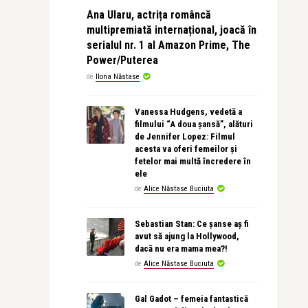
Ana Ularu, actrița româncă
multipremiată internațional, joacă în
serialul nr. 1 al Amazon Prime, The
Power/Puterea
de
Ilona Năstase
Vanessa Hudgens, vedetă a
filmului “A doua șansă”, alături
de Jennifer Lopez: Filmul
acesta va oferi femeilor și
fetelor mai multă încredere în
ele
de
Alice Năstase Buciuta
Sebastian Stan: Ce șanse aș fi
avut să ajung la Hollywood,
dacă nu era mama mea?!
de
Alice Năstase Buciuta
Gal Gadot – femeia fantastică