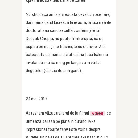
spre mine, să-i dau cana de cafea.
Nu știu dacă am zis vreodată ceva cu voce tare,
dar mama când lucrează la revistă, la lucrarea de
doctorat sau când ascultă conferințele lui
Deepak Chopra, nu poate fi întreruptă, că se
supără pe noi și ne trăsnește cu o privire. Zic
câteodată că mama a vrut să mă facă balerină,
învățându-mă să merg pe lângă ea în vârful
degetelor (dar zic doar în gând).
24 mai 2017
Astăzi am văzut trailerul de la filmul
, ce
Wonder
urmează să iasă pe piață în curând. M-a
impresionat foarte tare! Este vorba despre
Auggie, un băiat de 10 ani care s-a născut cu o