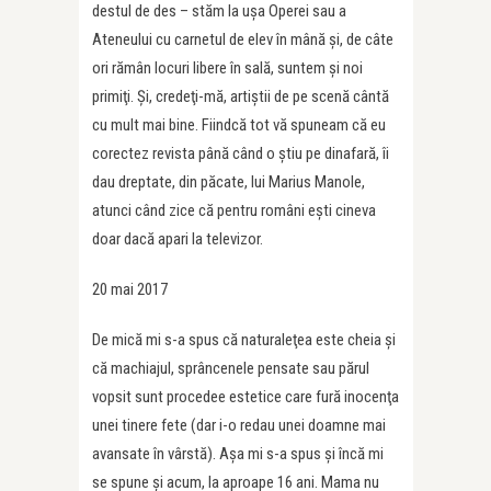
destul de des – stăm la uşa Operei sau a
Ateneului cu carnetul de elev în mână şi, de câte
ori rămân locuri libere în sală, suntem şi noi
primiţi. Şi, credeţi-mă, artiştii de pe scenă cântă
cu mult mai bine. Fiindcă tot vă spuneam că eu
corectez revista până când o știu pe dinafară, îi
dau dreptate, din păcate, lui Marius Manole,
atunci când zice că pentru români ești cineva
doar dacă apari la televizor.
20 mai 2017
De mică mi s-a spus că naturaleţea este cheia şi
că machiajul, sprâncenele pensate sau părul
vopsit sunt procedee estetice care fură inocenţa
unei tinere fete (dar i-o redau unei doamne mai
avansate în vârstă). Aşa mi s-a spus şi încă mi
se spune şi acum, la aproape 16 ani. Mama nu