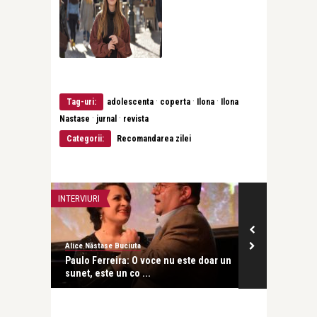
·
·
·
Tag-uri:
adolescenta
coperta
Ilona
Ilona
·
·
Nastase
jurnal
revista
Categorii:
Recomandarea zilei
INTERVIURI
INTERVIURI
Alice Năstase Buciuta
revistatango
de
Paulo Ferreira: O voce nu este doar un
Rachel Willi
sunet, este un co ...
anti-război es