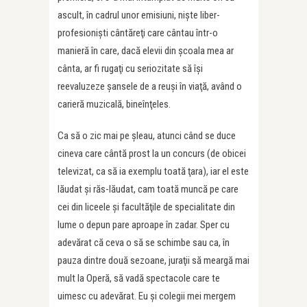
ascult, în cadrul unor emisiuni, nişte liber-
profesionişti cântăreţi care cântau într-o
manieră în care, dacă elevii din şcoala mea ar
cânta, ar fi rugaţi cu seriozitate să îşi
reevaluzeze şansele de a reuşi în viaţă, având o
carieră muzicală, bineînţeles.
Ca să o zic mai pe şleau, atunci când se duce
cineva care cântă prost la un concurs (de obicei
televizat, ca să ia exemplu toată ţara), iar el este
lăudat şi răs-lăudat, cam toată muncă pe care
cei din liceele şi facultăţile de specialitate din
lume o depun pare aproape în zadar. Sper cu
adevărat că ceva o să se schimbe sau ca, în
pauza dintre două sezoane, juraţii să meargă mai
mult la Operă, să vadă spectacole care te
uimesc cu adevărat. Eu şi colegii mei mergem