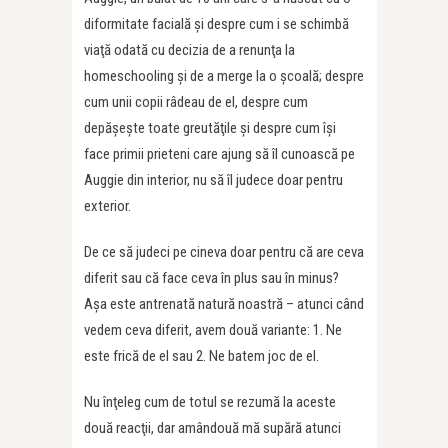
diformitate facială şi despre cum i se schimbă
viaţă odată cu decizia de a renunţa la
homeschooling şi de a merge la o şcoală; despre
cum unii copii râdeau de el, despre cum
depăşeşte toate greutăţile şi despre cum îşi
face primii prieteni care ajung să îl cunoască pe
Auggie din interior, nu să îl judece doar pentru
exterior.
De ce să judeci pe cineva doar pentru că are ceva
diferit sau că face ceva în plus sau în minus?
Aşa este antrenată natură noastră – atunci când
vedem ceva diferit, avem două variante: 1. Ne
este frică de el sau 2. Ne batem joc de el.
Nu înţeleg cum de totul se rezumă la aceste
două reacţii, dar amândouă mă supără atunci