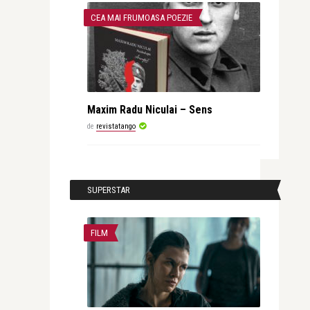
CEA MAI FRUMOASA POEZIE
Maxim Radu Niculai – Sens
de
revistatango
SUPERSTAR
FILM