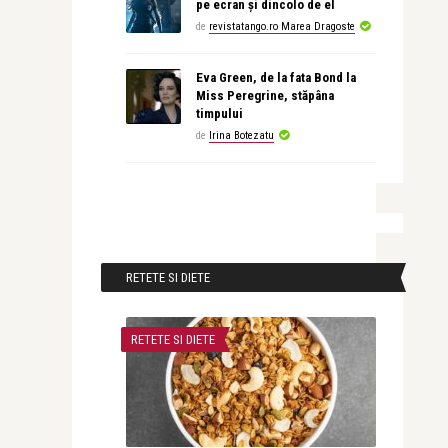
pe ecran și dincolo de el
de
revistatango.ro Marea Dragoste
Eva Green, de la fata Bond la
Miss Peregrine, stăpâna
timpului
de
Irina Botezatu
RETETE SI DIETE
RETETE SI DIETE