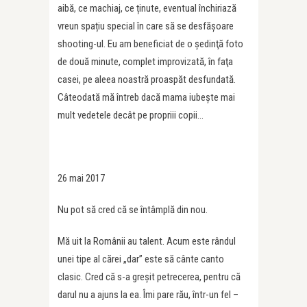
aibă, ce machiaj, ce ținute, eventual închiriază
vreun spațiu special în care să se desfăşoare
shooting-ul. Eu am beneficiat de o şedinţă foto
de două minute, complet improvizată, în faţa
casei, pe aleea noastră proaspăt desfundată.
Câteodată mă întreb dacă mama iubeşte mai
mult vedetele decât pe propriii copii…
26 mai 2017
Nu pot să cred că se întâmplă din nou.
Mă uit la Românii au talent. Acum este rândul
unei tipe al cărei „dar” este să cânte canto
clasic. Cred că s-a greşit petrecerea, pentru că
darul nu a ajuns la ea. Îmi pare rău, într-un fel –