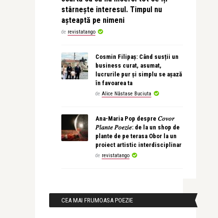
stârnește interesul. Timpul nu
așteaptă pe nimeni
de
revistatango
Cosmin Filipaș: Când susții un
business curat, asumat,
lucrurile pur și simplu se așază
în favoarea ta
de
Alice Năstase Buciuta
Ana-Maria Pop despre 𝐶𝑜𝑣𝑜𝑟
𝑃𝑙𝑎𝑛𝑡𝑒 𝑃𝑜𝑒𝑧𝑖𝑒: de la un shop de
plante de pe terasa Obor la un
proiect artistic interdisciplinar
de
revistatango
CEA MAI FRUMOASA POEZIE