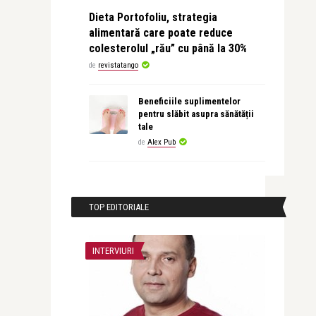
Dieta Portofoliu, strategia
alimentară care poate reduce
colesterolul „rău” cu până la 30%
de
revistatango
Beneficiile suplimentelor
pentru slăbit asupra sănătății
tale
de
Alex Pub
TOP EDITORIALE
INTERVIURI