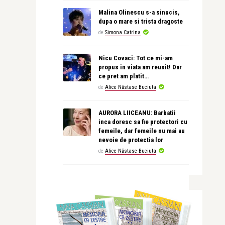
Malina Olinescu s-a sinucis,
dupa o mare si trista dragoste
de
Simona Catrina
Nicu Covaci: Tot ce mi-am
propus in viata am reusit! Dar
ce pret am platit…
de
Alice Năstase Buciuta
AURORA LIICEANU: Barbatii
inca doresc sa fie protectori cu
femeile, dar femeile nu mai au
nevoie de protectia lor
de
Alice Năstase Buciuta