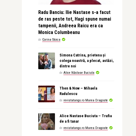
Radu Banciu: Ilie Nastase s-a facut
de ras peste tot, Hagi spune numai
tampenii, Andreea Raicu era ca
Monica Columbeanu
de
Corina Stoica
Simona Catrina, prietena și
colega noastră, a plecat, astăzi,
dintre noi
de
Alice Năstase Buciuta
Then & Now – Mihaela
Radulescu
de
revistatango.ro Marea Dragoste
Alice Nastase Buciuta – Trufia
de a fi tanar
de
revistatango.ro Marea Dragoste