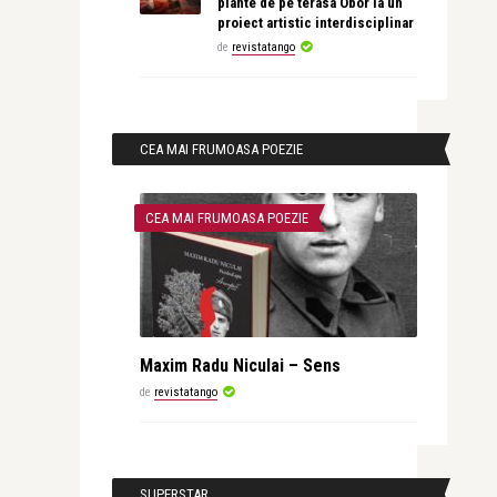
plante de pe terasa Obor la un
proiect artistic interdisciplinar
de
revistatango
CEA MAI FRUMOASA POEZIE
CEA MAI FRUMOASA POEZIE
Maxim Radu Niculai – Sens
de
revistatango
SUPERSTAR