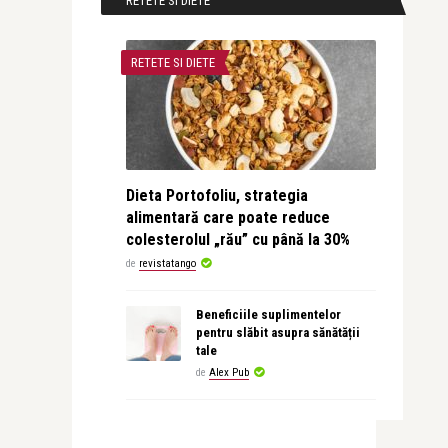
RETETE SI DIETE
RETETE SI DIETE
Dieta Portofoliu, strategia
alimentară care poate reduce
colesterolul „rău” cu până la 30%
de
revistatango
Beneficiile suplimentelor
pentru slăbit asupra sănătății
tale
de
Alex Pub