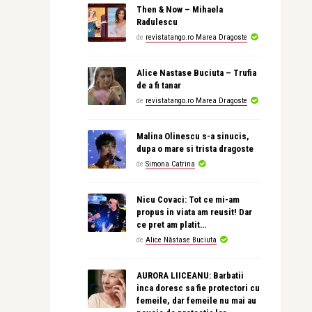
Then & Now – Mihaela
Radulescu
de
revistatango.ro Marea Dragoste
Alice Nastase Buciuta – Trufia
de a fi tanar
de
revistatango.ro Marea Dragoste
Malina Olinescu s-a sinucis,
dupa o mare si trista dragoste
de
Simona Catrina
Nicu Covaci: Tot ce mi-am
propus in viata am reusit! Dar
ce pret am platit…
de
Alice Năstase Buciuta
AURORA LIICEANU: Barbatii
inca doresc sa fie protectori cu
femeile, dar femeile nu mai au