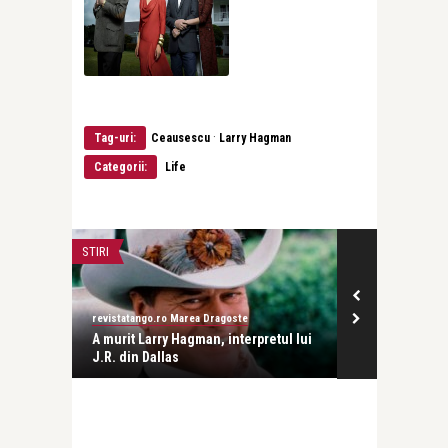
·
Tag-uri:
Ceausescu
Larry Hagman
Categorii:
Life
STIRI
LIFE
revistatango.ro Marea Dragoste
revistatango.ro
este
A murit Larry Hagman, interpretul lui
Fosta casa de
J.R. din Dallas
din Suceava, 