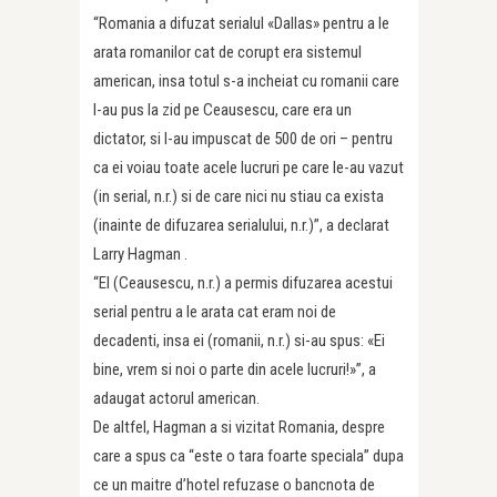
“Romania a difuzat serialul «Dallas» pentru a le
arata romanilor cat de corupt era sistemul
american, insa totul s-a incheiat cu romanii care
l-au pus la zid pe Ceausescu, care era un
dictator, si l-au impuscat de 500 de ori – pentru
ca ei voiau toate acele lucruri pe care le-au vazut
(in serial, n.r.) si de care nici nu stiau ca exista
(inainte de difuzarea serialului, n.r.)”, a declarat
Larry Hagman .
“El (Ceausescu, n.r.) a permis difuzarea acestui
serial pentru a le arata cat eram noi de
decadenti, insa ei (romanii, n.r.) si-au spus: «Ei
bine, vrem si noi o parte din acele lucruri!»”, a
adaugat actorul american.
De altfel, Hagman a si vizitat Romania, despre
care a spus ca “este o tara foarte speciala” dupa
ce un maitre d’hotel refuzase o bancnota de