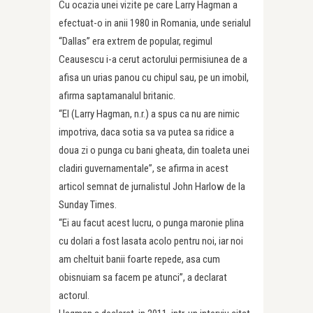
Cu ocazia unei vizite pe care Larry Hagman a
efectuat-o in anii 1980 in Romania, unde serialul
“Dallas” era extrem de popular, regimul
Ceausescu i-a cerut actorului permisiunea de a
afisa un urias panou cu chipul sau, pe un imobil,
afirma saptamanalul britanic.
“El (Larry Hagman, n.r.) a spus ca nu are nimic
impotriva, daca sotia sa va putea sa ridice a
doua zi o punga cu bani gheata, din toaleta unei
cladiri guvernamentale”, se afirma in acest
articol semnat de jurnalistul John Harlow de la
Sunday Times.
“Ei au facut acest lucru, o punga maronie plina
cu dolari a fost lasata acolo pentru noi, iar noi
am cheltuit banii foarte repede, asa cum
obisnuiam sa facem pe atunci”, a declarat
actorul.