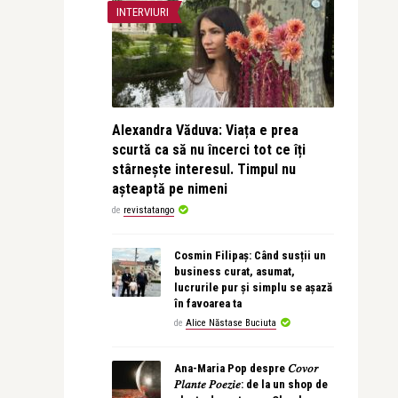
INTERVIURI
Alexandra Văduva: Viața e prea
scurtă ca să nu încerci tot ce îți
stârnește interesul. Timpul nu
așteaptă pe nimeni
de
revistatango
Cosmin Filipaș: Când susții un
business curat, asumat,
lucrurile pur și simplu se așază
în favoarea ta
de
Alice Năstase Buciuta
Ana-Maria Pop despre 𝐶𝑜𝑣𝑜𝑟
𝑃𝑙𝑎𝑛𝑡𝑒 𝑃𝑜𝑒𝑧𝑖𝑒: de la un shop de