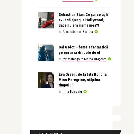
Sebastian Stan: Ce șanse aș fi
avut să ajung la Hollywood,
dacă nu era mama mea?!
de
Alice Năstase Buciuta
Gal Gadot – femeia fantastică
pe ecran și dincolo de el
de
revistatango.ro Marea Dragoste
Eva Green, de la fata Bond la
Miss Peregrine, stăpâna
timpului
de
Irina Botezatu