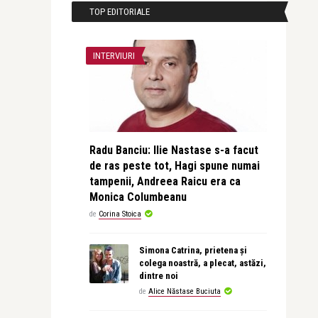
TOP EDITORIALE
INTERVIURI
Radu Banciu: Ilie Nastase s-a facut
de ras peste tot, Hagi spune numai
tampenii, Andreea Raicu era ca
Monica Columbeanu
de
Corina Stoica
Simona Catrina, prietena și
colega noastră, a plecat, astăzi,
dintre noi
de
Alice Năstase Buciuta