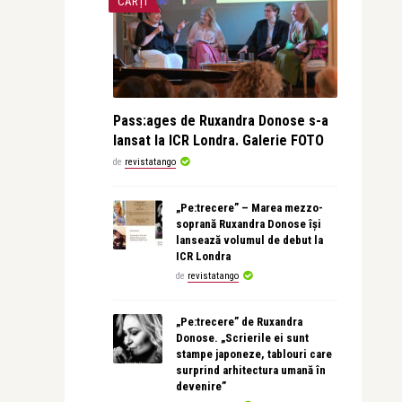
CĂRȚI
Pass:ages de Ruxandra Donose s-a
lansat la ICR Londra. Galerie FOTO
de
revistatango
„Pe:trecere” – Marea mezzo-
soprană Ruxandra Donose își
lansează volumul de debut la
ICR Londra
de
revistatango
„Pe:trecere” de Ruxandra
Donose. „Scrierile ei sunt
stampe japoneze, tablouri care
surprind arhitectura umană în
devenire”