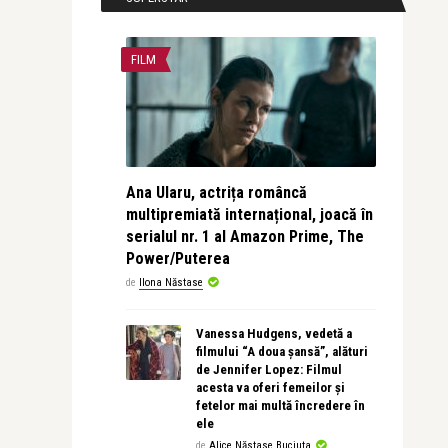
FILM
Ana Ularu, actrița româncă
multipremiată internațional, joacă în
serialul nr. 1 al Amazon Prime, The
Power/Puterea
de
Ilona Năstase
Vanessa Hudgens, vedetă a
filmului “A doua șansă”, alături
de Jennifer Lopez: Filmul
acesta va oferi femeilor și
fetelor mai multă încredere în
ele
de
Alice Năstase Buciuta