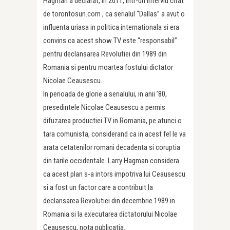
Hagman a declarat, in 2011, intr-un interviu citat
de torontosun.com , ca serialul “Dallas” a avut o
influenta uriasa in politica internationala si era
convins ca acest show TV este “responsabil”
pentru declansarea Revolutiei din 1989 din
Romania si pentru moartea fostului dictator
Nicolae Ceausescu.
In perioada de glorie a serialului, in anii ’80,
presedintele Nicolae Ceausescu a permis
difuzarea productiei TV in Romania, pe atunci o
tara comunista, considerand ca in acest fel le va
arata cetatenilor romani decadenta si coruptia
din tarile occidentale. Larry Hagman considera
ca acest plan s-a intors impotriva lui Ceausescu
si a fost un factor care a contribuit la
declansarea Revolutiei din decembrie 1989 in
Romania si la executarea dictatorului Nicolae
Ceausescu, nota publicatia.