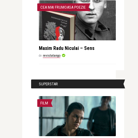
CEA MAI FRUMOASA POEZIE
Maxim Radu Niculai – Sens
de
revistatango
SUPERSTAR
FILM