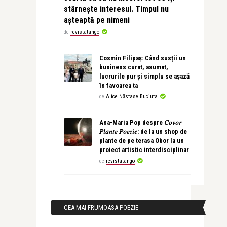
stârnește interesul. Timpul nu
așteaptă pe nimeni
de
revistatango
Cosmin Filipaș: Când susții un
business curat, asumat,
lucrurile pur și simplu se așază
în favoarea ta
de
Alice Năstase Buciuta
Ana-Maria Pop despre 𝐶𝑜𝑣𝑜𝑟
𝑃𝑙𝑎𝑛𝑡𝑒 𝑃𝑜𝑒𝑧𝑖𝑒: de la un shop de
plante de pe terasa Obor la un
proiect artistic interdisciplinar
de
revistatango
CEA MAI FRUMOASA POEZIE