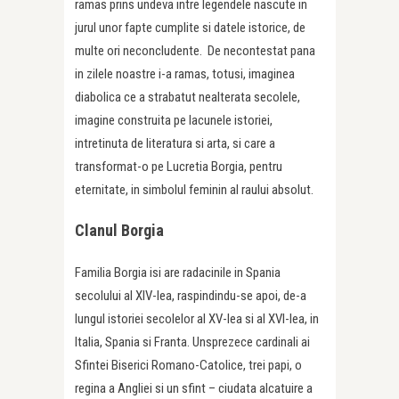
ramas prins undeva intre legendele nascute in
jurul unor fapte cumplite si datele istorice, de
multe ori neconcludente. De necontestat pana
in zilele noastre i-a ramas, totusi, imaginea
diabolica ce a strabatut nealterata secolele,
imagine construita pe lacunele istoriei,
intretinuta de literatura si arta, si care a
transformat-o pe Lucretia Borgia, pentru
eternitate, in simbolul feminin al raului absolut.
Clanul Borgia
Familia Borgia isi are radacinile in Spania
secolului al XIV-lea, raspindindu-se apoi, de-a
lungul istoriei secolelor al XV-lea si al XVI-lea, in
Italia, Spania si Franta. Unsprezece cardinali ai
Sfintei Biserici Romano-Catolice, trei papi, o
regina a Angliei si un sfint – ciudata alcatuire a