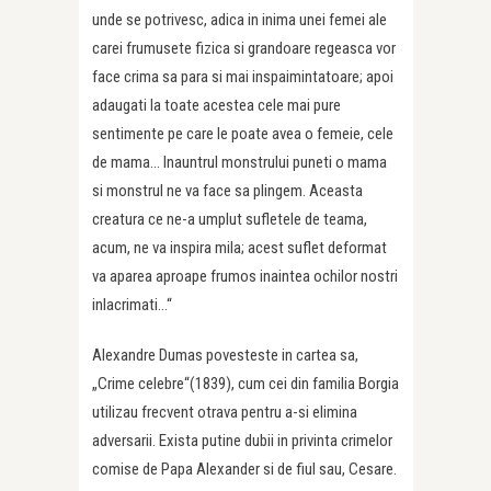
unde se potrivesc, adica in inima unei femei ale
carei frumusete fizica si grandoare regeasca vor
face crima sa para si mai inspaimintatoare; apoi
adaugati la toate acestea cele mai pure
sentimente pe care le poate avea o femeie, cele
de mama… Inauntrul monstrului puneti o mama
si monstrul ne va face sa plingem. Aceasta
creatura ce ne-a umplut sufletele de teama,
acum, ne va inspira mila; acest suflet deformat
va aparea aproape frumos inaintea ochilor nostri
inlacrimati…“
Alexandre Dumas povesteste in cartea sa,
„Crime celebre“(1839), cum cei din familia Borgia
utilizau frecvent otrava pentru a-si elimina
adversarii. Exista putine dubii in privinta crimelor
comise de Papa Alexander si de fiul sau, Cesare.