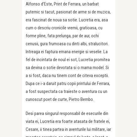
Alfonso d’Este, Print de Ferrara, un barbat
puternic si tacut, pasionat de arme si de muzica,
era fascinat de noua sa sotie. Lucretia era, asa
cum o descriu cronicile vremii, gratioasa, cu
forme pline, fata prelunga, par de aur, ochi
cenusii, gura frumoasa cu dinti albi, stralucitori.
Intreaga ei faptura emana energie si veselie. La
fel de incintata de noul ei sot, Lucretia promitea
sa devina o sotie devotata si o mama model. Si
a si fost, daca nu tinem cont de citeva exceptii.
Dupa ce i-a daruit patru copii printului de Ferrara,
a fost suspectata ca traieste o aventura cu un
cunoscut poet de curte, Pietro Bembo.
Desi parea singurul responsabil de esecurile din
viata ei, Lucretia era foarte atasata de fratele ei,
Cesare, ii tinea partea in aventurile lui militare, iar