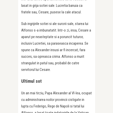
lasat in grija sotiei sale. Lucretia banuia ca
fratele sau, Cesare, pusese la cale atacul.
Sub ingrijirile sotiei si ale surorii sale, starea lui
Alfonso s-a imbunatatit. Intr-o zi, insa, Cesare a
aparut pe neasteptate si a poruncit tuturor,
inclusiv Lucretiei, sa paraseasca incaperea. Se
spune ca Alexander insusi ar fi incercat, fara
succes, sa opreasca crima. Alfonso a murit
strangulat in patul sau, probabil de catre
servitorul lui Cesare.
Ultimul sot
Un an mai tirziu, Papa Alexander al VI-lea, ocupat
cu administrarea noilor provincii cistigate in
lupta cu Federigo, Rege de Napoli si tatal lui
Alfonso, a lasat toate indatoririle de la Vatican