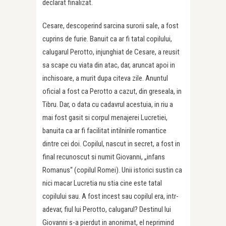
declarat finalizat.
Cesare, descoperind sarcina surorii sale, a fost
cuprins de furie. Banuit ca ar fi tatal copilului,
calugarul Perotto, injunghiat de Cesare, a reusit
sa scape cu viata din atac, dar, aruncat apoi in
inchisoare, a murit dupa citeva zile. Anuntul
oficial a fost ca Perotto a cazut, din greseala, in
Tibru. Dar, o data cu cadavrul acestuia, in riu a
mai fost gasit si corpul menajerei Lucretiei,
banuita ca ar fi facilitat intilnirile romantice
dintre cei doi. Copilul, nascut in secret, a fost in
final recunoscut si numit Giovanni, „infans
Romanus“ (copilul Romei). Unii istorici sustin ca
nici macar Lucretia nu stia cine este tatal
copilului sau. A fost incest sau copilul era, intr-
adevar, fiul lui Perotto, calugarul? Destinul lui
Giovanni s-a pierdut in anonimat, el neprimind