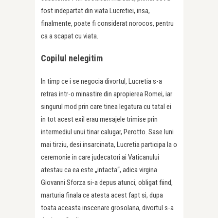
fost indepartat din viata Lucretiei, insa,
finalmente, poate fi considerat norocos, pentru
ca a scapat cu viata.
Copilul nelegitim
In timp ce i se negocia divortul, Lucretia s-a
retras intr-o minastire din apropierea Romei, iar
singurul mod prin care tinea legatura cu tatal ei
in tot acest exil erau mesajele trimise prin
intermediul unui tinar calugar, Perotto. Sase luni
mai tirziu, desi insarcinata, Lucretia participa la o
ceremonie in care judecatori ai Vaticanului
atestau ca ea este „intacta“, adica virgina.
Giovanni Sforza si-a depus atunci, obligat fiind,
marturia finala ce atesta acest fapt si, dupa
toata aceasta inscenare grosolana, divortul s-a