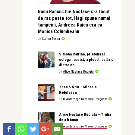
Radu Banciu: Ilie Nastase s-a facut
de ras peste tot, Hagi spune numai
tampenii, Andreea Raicu era ca
Monica Columbeanu
de
Corina Stoica
Simona Catrina, prietena și
colega noastră, a plecat, astăzi,
dintre noi
de
Alice Năstase Buciuta
Then & Now – Mihaela
Radulescu
de
revistatango.ro Marea Dragoste
Alice Nastase Buciuta – Trufia
de a fi tanar
de
revistatango.ro Marea Dragoste