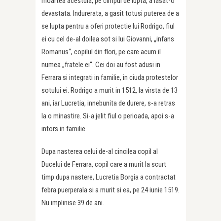
moartea acestuia, pe cimpul de lupta, a lasat-o
devastata. Indurerata, a gasit totusi puterea de a
se lupta pentru a oferi protectie lui Rodrigo, fiul
ei cu cel de-al doilea sot si lui Giovanni, „infans
Romanus“, copilul din flori, pe care acum il
numea „fratele ei“. Cei doi au fost adusi in
Ferrara si integrati in familie, in ciuda protestelor
sotului ei. Rodrigo a murit in 1512, la virsta de 13
ani, iar Lucretia, innebunita de durere, s-a retras
la o minastire. Si-a jelit fiul o perioada, apoi s-a
intors in familie.
Dupa nasterea celui de-al cincilea copil al
Ducelui de Ferrara, copil care a murit la scurt
timp dupa nastere, Lucretia Borgia a contractat
febra puerperala si a murit si ea, pe 24 iunie 1519.
Nu implinise 39 de ani.