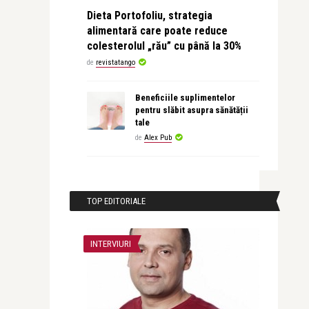
Dieta Portofoliu, strategia
alimentară care poate reduce
colesterolul „rău” cu până la 30%
de
revistatango
Beneficiile suplimentelor
pentru slăbit asupra sănătății
tale
de
Alex Pub
TOP EDITORIALE
INTERVIURI