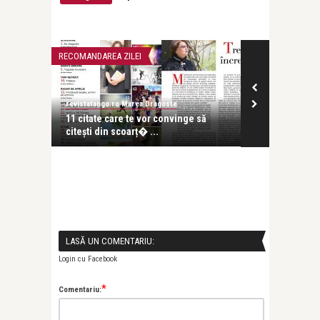
RECOMANDAREA ZILEI
PERSONALITATI
revistatango.ro Marea Dragoste
revistatango.ro
 face să-
11 citate care te vor convinge să
15 citate care
citești din scoarț� ...
pe îndelet ...
LASĂ UN COMENTARIU:
Login cu Facebook
*
Comentariu: