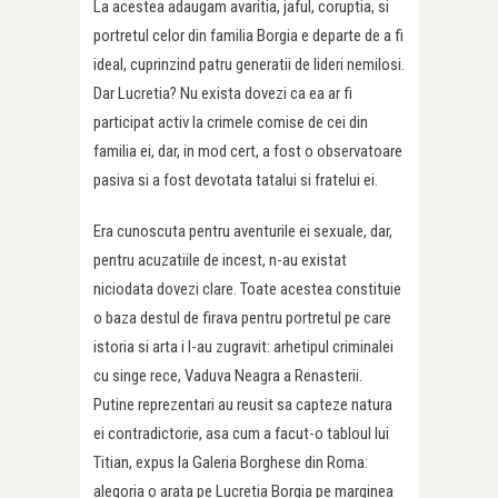
La acestea adaugam avaritia, jaful, coruptia, si
portretul celor din familia Borgia e departe de a fi
ideal, cuprinzind patru generatii de lideri nemilosi.
Dar Lucretia? Nu exista dovezi ca ea ar fi
participat activ la crimele comise de cei din
familia ei, dar, in mod cert, a fost o observatoare
pasiva si a fost devotata tatalui si fratelui ei.
Era cunoscuta pentru aventurile ei sexuale, dar,
pentru acuzatiile de incest, n-au existat
niciodata dovezi clare. Toate acestea constituie
o baza destul de firava pentru portretul pe care
istoria si arta i l-au zugravit: arhetipul criminalei
cu singe rece, Vaduva Neagra a Renasterii.
Putine reprezentari au reusit sa capteze natura
ei contradictorie, asa cum a facut-o tabloul lui
Titian, expus la Galeria Borghese din Roma:
alegoria o arata pe Lucretia Borgia pe marginea