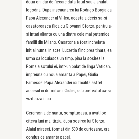
doua ori, dar de fiecare data tatal sau a anulat
logodna. Dupa inscaunarea lui Rodrigo Borgia ca
Papa Alexander al VI-lea, acesta a decis sa-si
casatoreasca fiica cu Giovanni Sforza, pentru a-
si intari alianta cu una dintre cele mai puternice
familii din Milano. Casatoria a fost incheiata
initial numai in acte. Lucretia fiind prea tinara, ea
urma sa locuiasca un timp, pina la sosirea la
Roma a sotului ei, intr-un palat de linga Vatican,
impreuna cu noua amanta a Papei, Giulia
Farnesse. Papa Alexander isi facilita astfel
accesul in dormitorul Giuliei, sub pretextul ca-si
viziteaza fiica.
Ceremonia de nunta, somptuoasa, a avut loc
citeva luni mai tirziu, dupa sosirea lui Sforza.
Alaiul miresei, format din 500 de curtezane, era
condus de amanta papei.