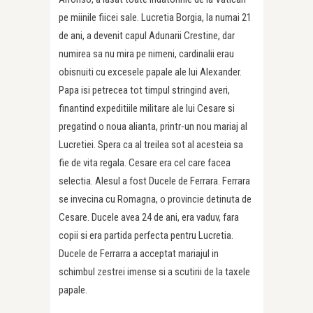
pe miinile fiicei sale. Lucretia Borgia, la numai 21
de ani, a devenit capul Adunarii Crestine, dar
numirea sa nu mira pe nimeni, cardinalii erau
obisnuiti cu excesele papale ale lui Alexander.
Papa isi petrecea tot timpul stringind averi,
finantind expeditiile militare ale lui Cesare si
pregatind o noua alianta, printr-un nou mariaj al
Lucretiei. Spera ca al treilea sot al acesteia sa
fie de vita regala. Cesare era cel care facea
selectia. Alesul a fost Ducele de Ferrara. Ferrara
se invecina cu Romagna, o provincie detinuta de
Cesare. Ducele avea 24 de ani, era vaduv, fara
copii si era partida perfecta pentru Lucretia.
Ducele de Ferrarra a acceptat mariajul in
schimbul zestrei imense si a scutirii de la taxele
papale.