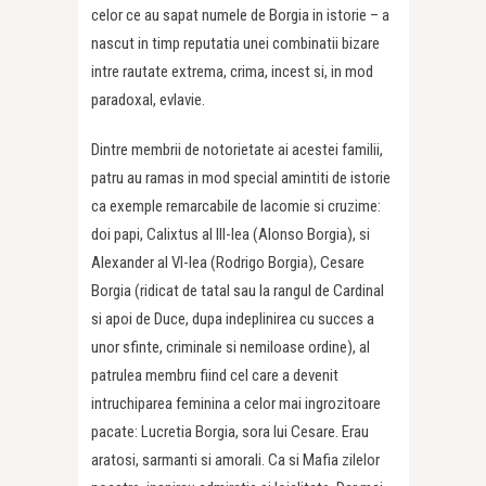
celor ce au sapat numele de Borgia in istorie – a
nascut in timp reputatia unei combinatii bizare
intre rautate extrema, crima, incest si, in mod
paradoxal, evlavie.
Dintre membrii de notorietate ai acestei familii,
patru au ramas in mod special amintiti de istorie
ca exemple remarcabile de lacomie si cruzime:
doi papi, Calixtus al III-lea (Alonso Borgia), si
Alexander al VI-lea (Rodrigo Borgia), Cesare
Borgia (ridicat de tatal sau la rangul de Cardinal
si apoi de Duce, dupa indeplinirea cu succes a
unor sfinte, criminale si nemiloase ordine), al
patrulea membru fiind cel care a devenit
intruchiparea feminina a celor mai ingrozitoare
pacate: Lucretia Borgia, sora lui Cesare. Erau
aratosi, sarmanti si amorali. Ca si Mafia zilelor