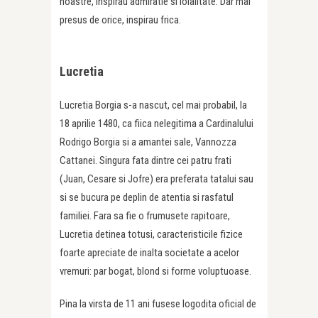
noastre, inspirau admiratie si loialitate. Dar mai
presus de orice, inspirau frica.
Lucretia
Lucretia Borgia s-a nascut, cel mai probabil, la
18 aprilie 1480, ca fiica nelegitima a Cardinalului
Rodrigo Borgia si a amantei sale, Vannozza
Cattanei. Singura fata dintre cei patru frati
(Juan, Cesare si Jofre) era preferata tatalui sau
si se bucura pe deplin de atentia si rasfatul
familiei. Fara sa fie o frumusete rapitoare,
Lucretia detinea totusi, caracteristicile fizice
foarte apreciate de inalta societate a acelor
vremuri: par bogat, blond si forme voluptuoase.
Pina la virsta de 11 ani fusese logodita oficial de