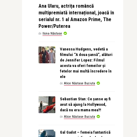
Ana Ularu, actrița româncă
multipremiată internațional, joacă în
serialul nr. 1 al Amazon Prime, The
Power/Puterea
de
Ilona Năstase
Vanessa Hudgens, vedetă a
filmului “A doua șansă”, alături
de Jennifer Lopez: Filmul
acesta va oferi femeilor și
fetelor mai multă încredere în
ele
de
Alice Năstase Buciuta
Sebastian Stan: Ce șanse aș fi
avut să ajung la Hollywood,
dacă nu era mama mea?!
de
Alice Năstase Buciuta
Gal Gadot – femeia fantastică