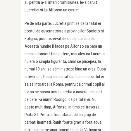
si, pentru a-si intari promisiunea, le-a daruit
Lucretiei si lui Alfonso un castel.
Pe de alta parte, Lucretia primise de la tatal ei
postul de guvernatoare a provinciilor Spoleto si
Foligno, post rezervat de obicei cardinalilor.
Aceasta numire il facea pe Alfonso sa para un
simplu consort fara putere, mai ales ca Lucretia
nu era o simpla figuranta, chiar se pricepea, la
numai 19 ani, sa administreze bine un oras. Dupa
citeva luni, Papa a insistat ca fiica sa si sotul ei
sa se intoarca la Roma, pentru ca primul copil al
lor sa se nasca aici. Lucretia a nascut un baiat
pe care l-a numit Rodrigo, ca pe tatal ei. Nu
peste mult timp, Alfonso, in timp ce traversa
Piata Sf. Petru, a fost atacat de un grup de
barbati inarmati. Ranit foarte grav, a fost adus
intr-unul dintre apartamentele de la Vatican si