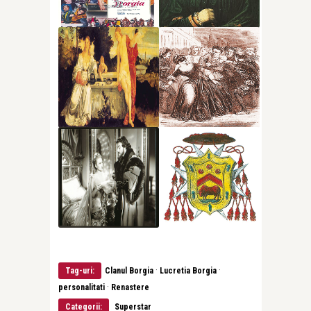
·
·
Tag-uri:
Clanul Borgia
Lucretia Borgia
·
personalitati
Renastere
Categorii:
Superstar