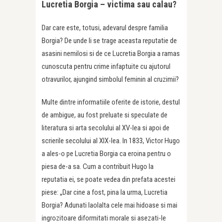
Lucretia Borgia – victima sau calau?
Dar care este, totusi, adevarul despre familia
Borgia? De unde li se trage aceasta reputatie de
asasini nemilosi si de ce Lucretia Borgia a ramas
cunoscuta pentru crime infaptuite cu ajutorul
otravurilor, ajungind simbolul feminin al cruzimii?
Multe dintre informatiile oferite de istorie, destul
de ambigue, au fost preluate si speculate de
literatura si arta secolului al XV-lea si apoi de
scrierile secolului al XIX-lea. In 1833, Victor Hugo
a ales-o pe Lucretia Borgia ca eroina pentru o
piesa de-a sa. Cum a contribuit Hugo la
reputatia ei, se poate vedea din prefata acestei
piese: „Dar cine a fost, pina la urma, Lucretia
Borgia? Adunati laolalta cele mai hidoase si mai
ingrozitoare diformitati morale si asezati-le