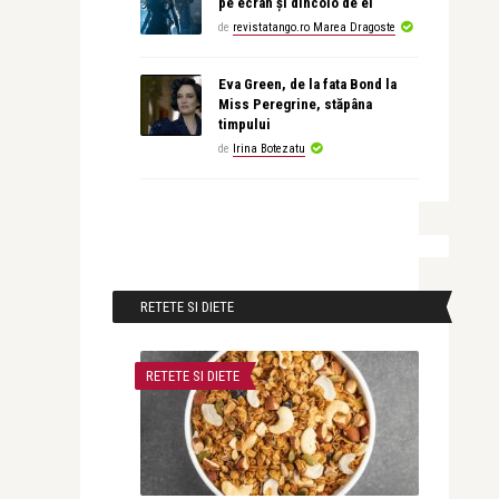
pe ecran și dincolo de el
de
revistatango.ro Marea Dragoste
Eva Green, de la fata Bond la
Miss Peregrine, stăpâna
timpului
de
Irina Botezatu
RETETE SI DIETE
RETETE SI DIETE