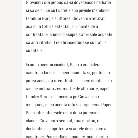
Giovanni i s-a propus sa-si dovedeasca barbatia
si sa se culce cu Lucretia sub privirile membrilor
familiilor Borgia si Sforza. Giovanni a refuzat,
asa cum toti se asteptau, nu inainte de a
contraataca, aruncind asupra sotiei sale acuzatii
ca ar fi intretinut relatii incestuoase cu fratii si
cu tatal ei.
In urma acestui incident, Papa a considerat
casatoria fiicei sale neconsumata si, pentru a o
putea anula, i-a oferit fostului ginere dreptul de a
ramine cu toata zestrea. Pe de alta parte, capul
familiei Sforza il ameninta pe Giovanni cu
renegarea, daca acesta refuza propunerea Papei.
Prins intre interesele celor doua puternice
clanuri, Giovanni a semnat, fara martori, o
declaratie de impotenta si actele de anulare a
casatoriei. Prin siretlicuri murdare, primul sot a