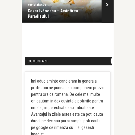
revistatango
revistatango
Cezar Ivănescu – Amintirea
Maxim Radu N
Paradisului
COMENTARII
Imi aduc aminte cand eram in generala,
profesorii ne puneau sa compunem poezii
pentru ora de romana. De cele mai multe
ori cautam in dex cuvintele potrivite pentru
rimele , imperechiate sau imbratisate.
Avantajul in zilele astea este ca poti cauta
direct pe dex sau pur si simplu poti cauta
pe google ce rimeaza cu … si gasesti
imediat.