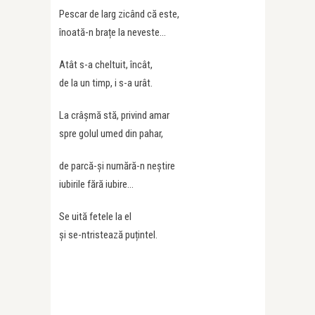
Pescar de larg zicând că este,
înoată-n brațe la neveste…
Atât s-a cheltuit, încât,
de la un timp, i s-a urât.
La crâșmă stă, privind amar
spre golul umed din pahar,
de parcă-și numără-n neștire
iubirile fără iubire…
Se uită fetele la el
și se-ntristează puțintel.