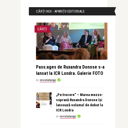
CĂRȚI NOI - APARIȚII EDITORIALE
CĂRȚI
Pass:ages de Ruxandra Donose s-a
lansat la ICR Londra. Galerie FOTO
de
revistatango
„Pe:trecere” – Marea mezzo-
soprană Ruxandra Donose își
lansează volumul de debut la
ICR Londra
de
revistatango