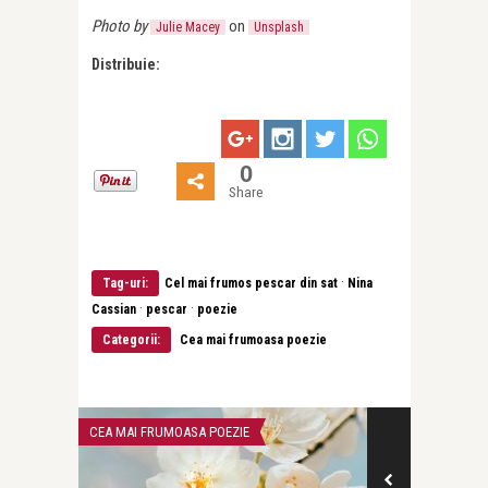
Photo by
on
Julie Macey
Unsplash
Distribuie:
0
Share
·
Tag-uri:
Cel mai frumos pescar din sat
Nina
·
·
Cassian
pescar
poezie
Categorii:
Cea mai frumoasa poezie
CEA MAI FRUMOASA POEZIE
CEA MAI FRUMOA