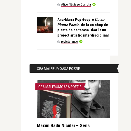
de
Alice Năstase Buciuta
Ana-Maria Pop despre 𝐶𝑜𝑣𝑜𝑟
𝑃𝑙𝑎𝑛𝑡𝑒 𝑃𝑜𝑒𝑧𝑖𝑒: de la un shop de
plante de pe terasa Obor la un
proiect artistic interdisciplinar
de
revistatango
CEA MAI FRUMOASA POEZIE
CEA MAI FRUMOASA POEZIE
Maxim Radu Niculai – Sens