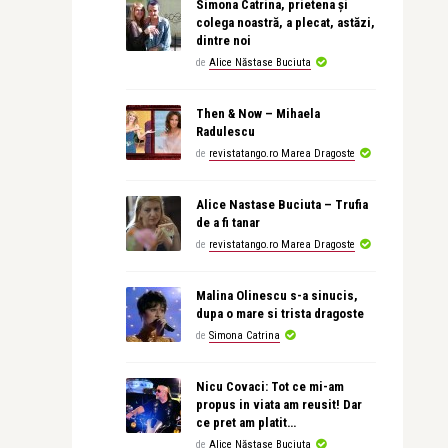
Simona Catrina, prietena și
colega noastră, a plecat, astăzi,
dintre noi
de
Alice Năstase Buciuta
Then & Now – Mihaela
Radulescu
de
revistatango.ro Marea Dragoste
Alice Nastase Buciuta – Trufia
de a fi tanar
de
revistatango.ro Marea Dragoste
Malina Olinescu s-a sinucis,
dupa o mare si trista dragoste
de
Simona Catrina
Nicu Covaci: Tot ce mi-am
propus in viata am reusit! Dar
ce pret am platit…
de
Alice Năstase Buciuta