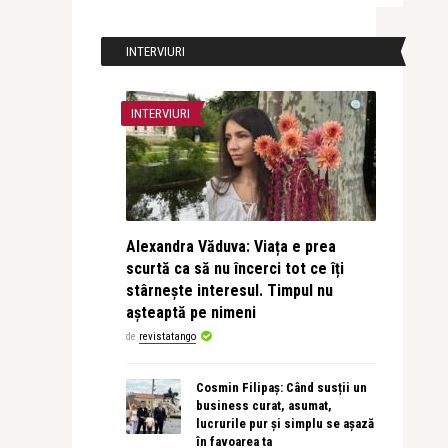
INTERVIURI
INTERVIURI
Alexandra Văduva: Viața e prea
scurtă ca să nu încerci tot ce îți
stârnește interesul. Timpul nu
așteaptă pe nimeni
de
revistatango
Cosmin Filipaș: Când susții un
business curat, asumat,
lucrurile pur și simplu se așază
în favoarea ta