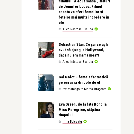
filmului “A doua șansă”, alături
de Jennifer Lopez: Filmul
acesta va oferi femeilor și
fetelor mai multă încredere în
ele
de
Alice Năstase Buciuta
Sebastian Stan: Ce șanse aș fi
avut să ajung la Hollywood,
dacă nu era mama mea?!
de
Alice Năstase Buciuta
Gal Gadot – femeia fantastică
pe ecran și dincolo de el
de
revistatango.ro Marea Dragoste
Eva Green, de la fata Bond la
Miss Peregrine, stăpâna
timpului
de
Irina Botezatu