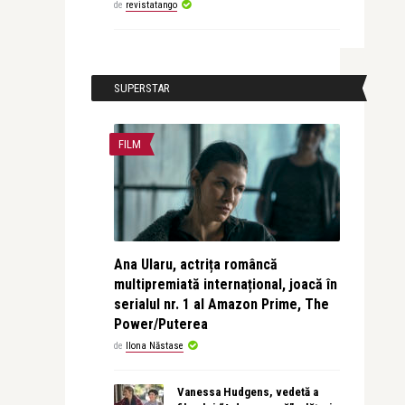
de
revistatango
SUPERSTAR
FILM
Ana Ularu, actrița româncă
multipremiată internațional, joacă în
serialul nr. 1 al Amazon Prime, The
Power/Puterea
de
Ilona Năstase
Vanessa Hudgens, vedetă a