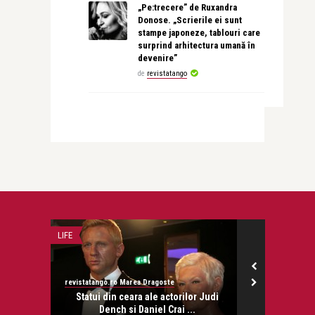
„Pe:trecere” de Ruxandra
Donose. „Scrierile ei sunt
stampe japoneze, tablouri care
surprind arhitectura umană în
devenire”
de
revistatango
LIFE
STIRI
revistatango.ro Marea Dragoste
revistatango.ro
Geringas
Statui din ceara ale actorilor Judi
Barbatul ca
.
Dench si Daniel Crai ...
Jackso