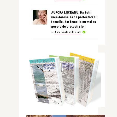
AURORA LIICEANU: Barbatii
inca doresc sa fie protectori cu
femeile, dar femeile nu mai au
nevoie de protectia lor
de
Alice Năstase Buciuta