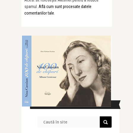
Acest sit folosește Akismet pentru a reduce
spamul.
Află cum sunt procesate datele
comentariilor tale
.
CAUTĂ ÎN SITE