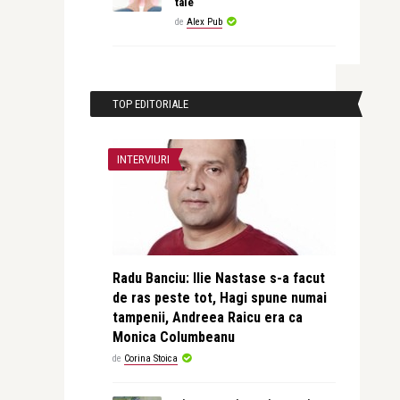
tale
de
Alex Pub
TOP EDITORIALE
INTERVIURI
Radu Banciu: Ilie Nastase s-a facut
de ras peste tot, Hagi spune numai
tampenii, Andreea Raicu era ca
Monica Columbeanu
de
Corina Stoica