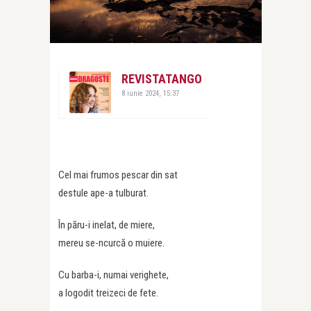
REVISTATANGO
8 iunie 2024, 15:37
Cel mai frumos pescar din sat
destule ape-a tulburat.
În păru-i inelat, de miere,
mereu se-ncurcă o muiere.
Cu barba-i, numai verighete,
a logodit treizeci de fete.