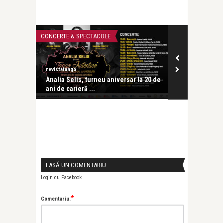
CONCERTE & SPECTACOLE
CEA MAI FRUMOA
revistatango
revistatango
tinian și
Analia Selis, turneu aniversar la 20 de
Leonid Dimo
ani de carieră ...
LASĂ UN COMENTARIU:
Login cu Facebook
*
Comentariu: