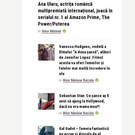
Ana Ularu, actrița româncă
multipremiată internațional, joacă în
serialul nr. 1 al Amazon Prime, The
Power/Puterea
de
Ilona Năstase
Vanessa Hudgens, vedetă a
filmului “A doua șansă”, alături
de Jennifer Lopez: Filmul
acesta va oferi femeilor și
fetelor mai multă încredere în
ele
de
Alice Năstase Buciuta
Sebastian Stan: Ce șanse aș fi
avut să ajung la Hollywood,
dacă nu era mama mea?!
de
Alice Năstase Buciuta
Gal Gadot – femeia fantastică
pe ecran și dincolo de el