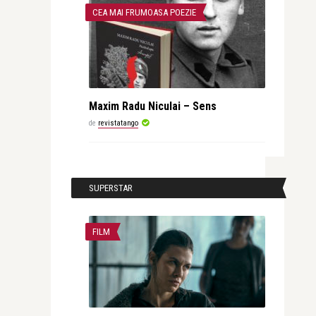
CEA MAI FRUMOASA POEZIE
Maxim Radu Niculai – Sens
de
revistatango
SUPERSTAR
FILM