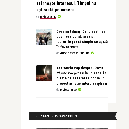
stârnește interesul. Timpul nu
așteaptă pe nimeni
de
revistatango
Cosmin Filipaș: Când susții un
business curat, asumat,
lucrurile pur și simplu se așază
în favoarea ta
de
Alice Năstase Buciuta
Ana-Maria Pop despre 𝐶𝑜𝑣𝑜𝑟
𝑃𝑙𝑎𝑛𝑡𝑒 𝑃𝑜𝑒𝑧𝑖𝑒: de la un shop de
plante de pe terasa Obor la un
proiect artistic interdisciplinar
de
revistatango
CEA MAI FRUMOASA POEZIE