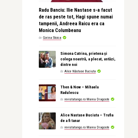
Radu Banciu: Ilie Nastase s-a facut
de ras peste tot, Hagi spune numai
tampenii, Andreea Raicu era ca
Monica Columbeanu
de
Corina Stoica
Simona Catrina, prietena și
colega noastră, a plecat, astăzi,
dintre noi
de
Alice Năstase Buciuta
Then & Now – Mihaela
Radulescu
de
revistatango.ro Marea Dragoste
Alice Nastase Buciuta – Trufia
de a fi tanar
de
revistatango.ro Marea Dragoste