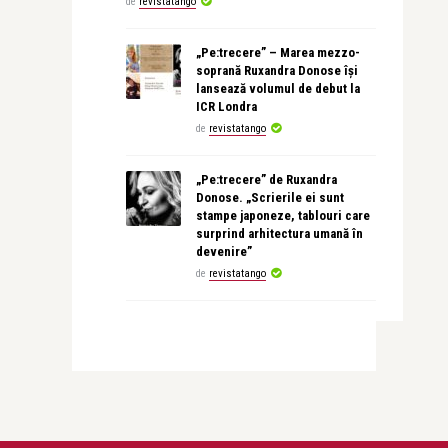
de
revistatango
„Pe:trecere” – Marea mezzo-
soprană Ruxandra Donose își
lansează volumul de debut la
ICR Londra
de
revistatango
„Pe:trecere” de Ruxandra
Donose. „Scrierile ei sunt
stampe japoneze, tablouri care
surprind arhitectura umană în
devenire”
de
revistatango