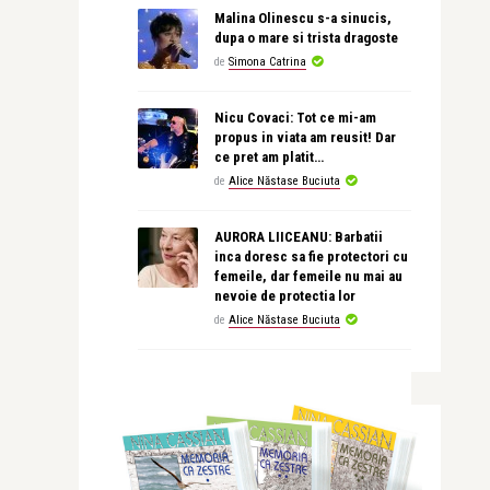
Malina Olinescu s-a sinucis,
dupa o mare si trista dragoste
de
Simona Catrina
Nicu Covaci: Tot ce mi-am
propus in viata am reusit! Dar
ce pret am platit…
de
Alice Năstase Buciuta
AURORA LIICEANU: Barbatii
inca doresc sa fie protectori cu
femeile, dar femeile nu mai au
nevoie de protectia lor
de
Alice Năstase Buciuta