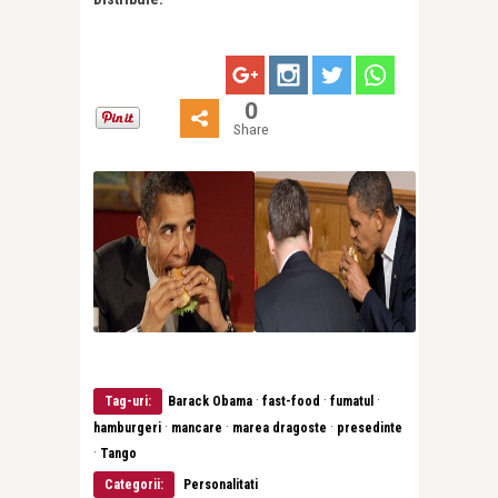
0
Share
·
·
·
Tag-uri:
Barack Obama
fast-food
fumatul
·
·
·
hamburgeri
mancare
marea dragoste
presedinte
·
Tango
Categorii:
Personalitati