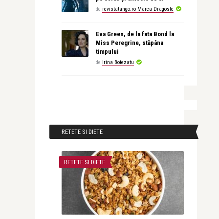
de
revistatango.ro Marea Dragoste
Eva Green, de la fata Bond la
Miss Peregrine, stăpâna
timpului
de
Irina Botezatu
RETETE SI DIETE
RETETE SI DIETE