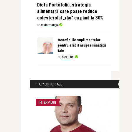
Dieta Portofoliu, strategia
alimentară care poate reduce
colesterolul „rău” cu până la 30%
de
revistatango
Beneficiile suplimentelor
pentru slăbit asupra sănătății
tale
de
Alex Pub
TOP EDITORIALE
INTERVIURI