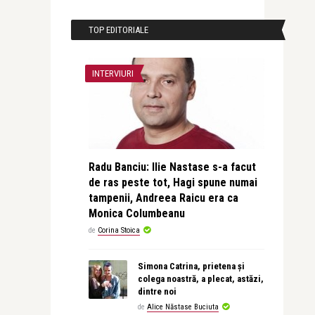
TOP EDITORIALE
INTERVIURI
Radu Banciu: Ilie Nastase s-a facut
de ras peste tot, Hagi spune numai
tampenii, Andreea Raicu era ca
Monica Columbeanu
de
Corina Stoica
Simona Catrina, prietena și
colega noastră, a plecat, astăzi,
dintre noi
de
Alice Năstase Buciuta