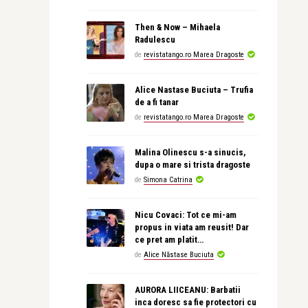
Then & Now – Mihaela
Radulescu
de
revistatango.ro Marea Dragoste
Alice Nastase Buciuta – Trufia
de a fi tanar
de
revistatango.ro Marea Dragoste
Malina Olinescu s-a sinucis,
dupa o mare si trista dragoste
de
Simona Catrina
Nicu Covaci: Tot ce mi-am
propus in viata am reusit! Dar
ce pret am platit…
de
Alice Năstase Buciuta
AURORA LIICEANU: Barbatii
inca doresc sa fie protectori cu