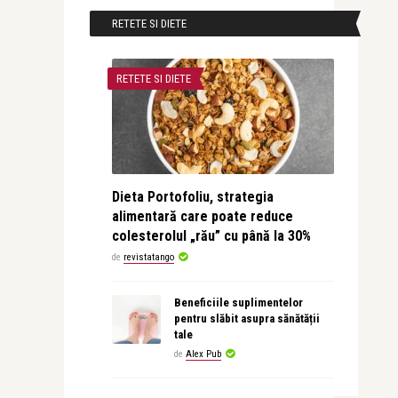
RETETE SI DIETE
RETETE SI DIETE
Dieta Portofoliu, strategia
alimentară care poate reduce
colesterolul „rău” cu până la 30%
de
revistatango
Beneficiile suplimentelor
pentru slăbit asupra sănătății
tale
de
Alex Pub