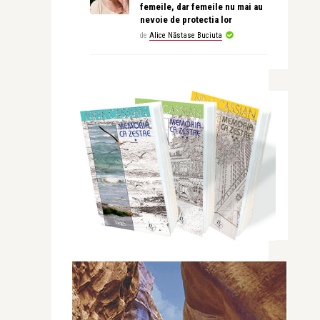
femeile, dar femeile nu mai au
nevoie de protectia lor
de
Alice Năstase Buciuta