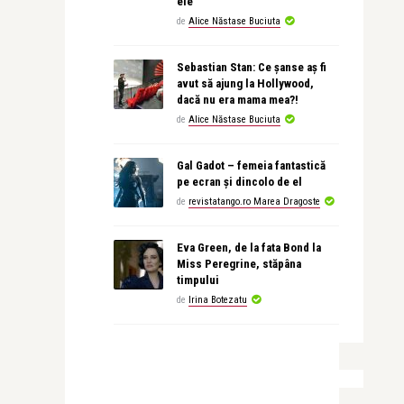
ele
de
Alice Năstase Buciuta
Sebastian Stan: Ce șanse aș fi
avut să ajung la Hollywood,
dacă nu era mama mea?!
de
Alice Năstase Buciuta
Gal Gadot – femeia fantastică
pe ecran și dincolo de el
de
revistatango.ro Marea Dragoste
Eva Green, de la fata Bond la
Miss Peregrine, stăpâna
timpului
de
Irina Botezatu