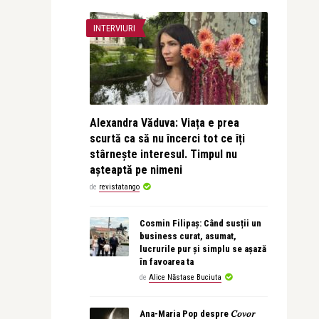
INTERVIURI
Alexandra Văduva: Viața e prea
scurtă ca să nu încerci tot ce îți
stârnește interesul. Timpul nu
așteaptă pe nimeni
de
revistatango
Cosmin Filipaș: Când susții un
business curat, asumat,
lucrurile pur și simplu se așază
în favoarea ta
de
Alice Năstase Buciuta
Ana-Maria Pop despre 𝐶𝑜𝑣𝑜𝑟