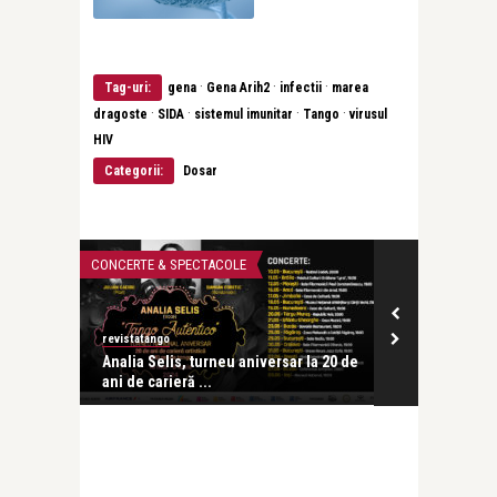
·
·
·
Tag-uri:
gena
Gena Arih2
infectii
marea
·
·
·
·
dragoste
SIDA
sistemul imunitar
Tango
virusul
HIV
Categorii:
Dosar
CONCERTE & SPECTACOLE
CEA MAI FRUMOA
revistatango
revistatango
tinian și
Analia Selis, turneu aniversar la 20 de
Leonid Dimo
ani de carieră ...