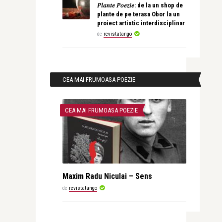
𝑃𝑙𝑎𝑛𝑡𝑒 𝑃𝑜𝑒𝑧𝑖𝑒: de la un shop de
plante de pe terasa Obor la un
proiect artistic interdisciplinar
de
revistatango
CEA MAI FRUMOASA POEZIE
CEA MAI FRUMOASA POEZIE
Maxim Radu Niculai – Sens
de
revistatango