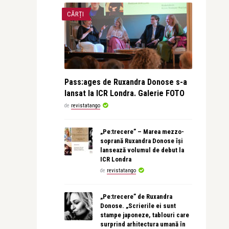
CĂRȚI
Pass:ages de Ruxandra Donose s-a
lansat la ICR Londra. Galerie FOTO
de
revistatango
„Pe:trecere” – Marea mezzo-
soprană Ruxandra Donose își
lansează volumul de debut la
ICR Londra
de
revistatango
„Pe:trecere” de Ruxandra
Donose. „Scrierile ei sunt
stampe japoneze, tablouri care
surprind arhitectura umană în