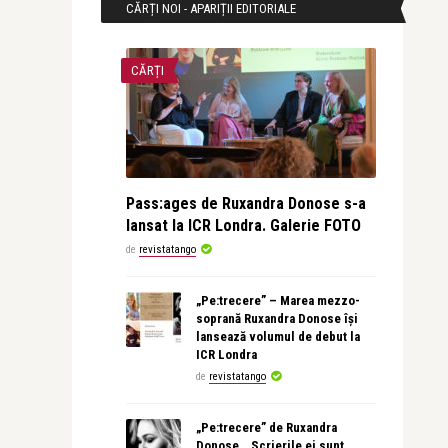
CĂRȚI NOI - APARIȚII EDITORIALE
CĂRȚI
Pass:ages de Ruxandra Donose s-a
lansat la ICR Londra. Galerie FOTO
de
revistatango
„Pe:trecere” – Marea mezzo-
soprană Ruxandra Donose își
lansează volumul de debut la
ICR Londra
de
revistatango
„Pe:trecere” de Ruxandra
Donose. „Scrierile ei sunt