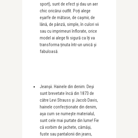
sport), sunt de efect și dau un aer
chic oricărui outfit. Poți alege
eșarfe de mătase, de cașmir, de
lână, de pânză, simple, în culori vii
sau cu imprimeuri înflorate, orice
model ai alege fii sigură ca îți va
transforma ținuta într-un unică și
fabuloasă.
Jeanșii. Hainele din denim. Deși
sunt brevetate încă din 1873 de
către Levi Strauss și Jacob Davis,
hainele confecționate din denim,
așa cum se numește materialul,
sunt cele mai purtate din lume! Fie
că vorbim de jachete, cămăși,
fuste sau pantalonii din jeans,