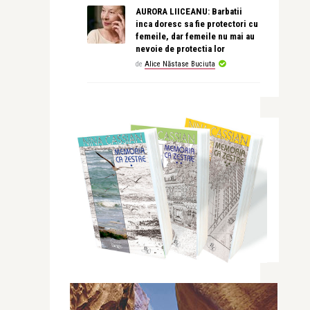
AURORA LIICEANU: Barbatii
inca doresc sa fie protectori cu
femeile, dar femeile nu mai au
nevoie de protectia lor
de
Alice Năstase Buciuta