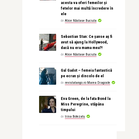
acesta va oferi femeilor și
fetelor mai multă încredere în
ele
de
Alice Năstase Buciuta
Sebastian Stan: Ce șanse aș fi
avut să ajung la Hollywood,
dacă nu era mama mea?!
de
Alice Năstase Buciuta
Gal Gadot – femeia fantastică
pe ecran și dincolo de el
de
revistatango.ro Marea Dragoste
Eva Green, de la fata Bond la
Miss Peregrine, stăpâna
timpului
de
Irina Botezatu