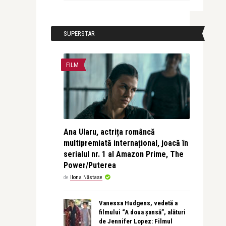
SUPERSTAR
FILM
Ana Ularu, actrița româncă
multipremiată internațional, joacă în
serialul nr. 1 al Amazon Prime, The
Power/Puterea
de
Ilona Năstase
Vanessa Hudgens, vedetă a
filmului “A doua șansă”, alături
de Jennifer Lopez: Filmul