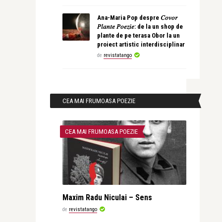
Ana-Maria Pop despre 𝐶𝑜𝑣𝑜𝑟
𝑃𝑙𝑎𝑛𝑡𝑒 𝑃𝑜𝑒𝑧𝑖𝑒: de la un shop de
plante de pe terasa Obor la un
proiect artistic interdisciplinar
de
revistatango
CEA MAI FRUMOASA POEZIE
CEA MAI FRUMOASA POEZIE
Maxim Radu Niculai – Sens
de
revistatango