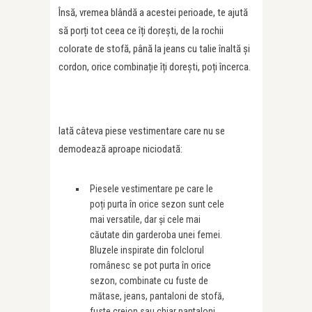
Însă, vremea blândă a acestei perioade, te ajută
să porți tot ceea ce îți dorești, de la rochii
colorate de stofă, până la jeans cu talie înaltă și
cordon, orice combinație îți dorești, poți încerca.
Iată câteva piese vestimentare care nu se
demodează aproape niciodată:
Piesele vestimentare pe care le
poți purta în orice sezon sunt cele
mai versatile, dar și cele mai
căutate din garderoba unei femei.
Bluzele inspirate din folclorul
românesc se pot purta în orice
sezon, combinate cu fuste de
mătase, jeans, pantaloni de stofă,
fuste creion sau chiar pantaloni