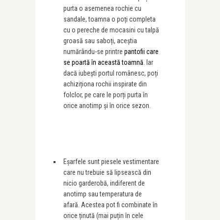
purta o asemenea rochie cu
sandale, toamna o poți completa
cu o pereche de mocasini cu talpă
groasă sau saboți, aceștia
numărându-se printre
pantofii care
se poartă în această toamnă
. Iar
dacă iubești portul românesc, poți
achiziționa rochii inspirate din
folclor, pe care le porți purta în
orice anotimp și în orice sezon.
Eșarfele sunt piesele vestimentare
care nu trebuie să lipsească din
nicio garderobă, indiferent de
anotimp sau temperatura de
afară. Acestea pot fi combinate în
orice ținută (mai puțin în cele