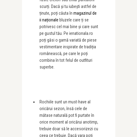
scurți. Dacă și tu iubești astfel de
ținute, poți căuta în
magazinul de
ii naționale
bluzele care ți se
potrivesc cel mai bine și care sunt
pe gustul tău. Pe ienationala.ro
poți găsi o gamă variată de piese
vestimentare inspirate de tradiția
românească, pe care le poți
combina în tot felul de outfituri
superbe.
Rochiile sunt un must-have al
oricărui sezon, însă cele de
mătase naturală pot fi purtate în
orice moment al oricărui anotimp,
trebuie doar să le accesorizezi cu
ceea ce trebuie. Dacă vara poți