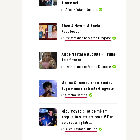
dintre noi
de
Alice Năstase Buciuta
Then & Now – Mihaela
Radulescu
de
revistatango.ro Marea Dragoste
Alice Nastase Buciuta – Trufia
de a fi tanar
de
revistatango.ro Marea Dragoste
Malina Olinescu s-a sinucis,
dupa o mare si trista dragoste
de
Simona Catrina
Nicu Covaci: Tot ce mi-am
propus in viata am reusit! Dar
ce pret am platit…
de
Alice Năstase Buciuta