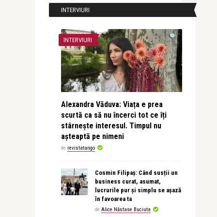
INTERVIURI
INTERVIURI
Alexandra Văduva: Viața e prea
scurtă ca să nu încerci tot ce îți
stârnește interesul. Timpul nu
așteaptă pe nimeni
de
revistatango
Cosmin Filipaș: Când susții un
business curat, asumat,
lucrurile pur și simplu se așază
în favoarea ta
de
Alice Năstase Buciuta