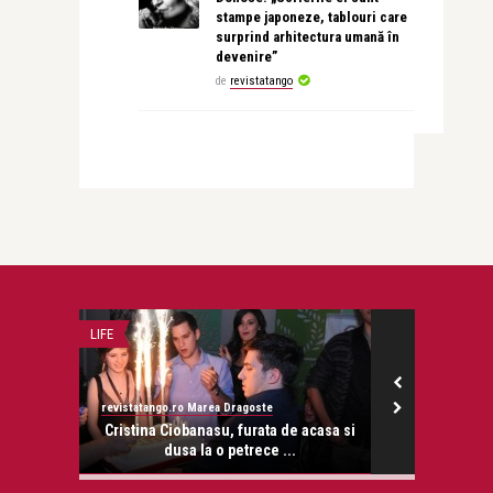
stampe japoneze, tablouri care
surprind arhitectura umană în
devenire”
de
revistatango
LIFE
CEA MAI FRUMOA
revistatango.ro Marea Dragoste
revistatango.ro
onose.
Cristina Ciobanasu, furata de acasa si
Adrian
dusa la o petrece ...