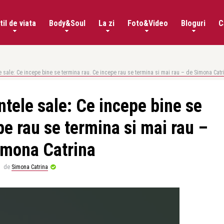
til de viata
Body&Soul
La zi
Foto&Video
Bloguri
C
e sale: Ce incepe bine se termina rau. Ce incepe rau se termina si mai rau – de Simona Catr
ntele sale: Ce incepe bine se
pe rau se termina si mai rau –
imona Catrina
de
Simona Catrina