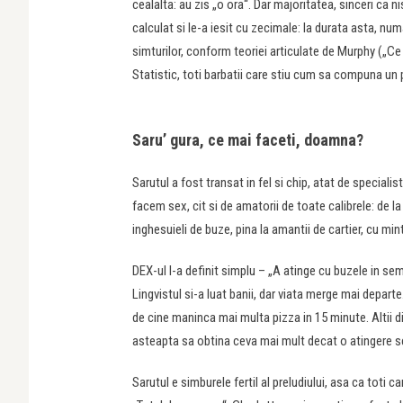
cealalta: au zis „o ora“. Dar majoritatea, sinceri ca n
calculat si le-a iesit cu zecimale: la durata asta, 
simturilor, conform teoriei articulate de Murphy („Ce
Statistic, toti barbatii care stiu cum sa compuna un pr
Saru’ gura, ce mai faceti, doamna?
Sarutul a fost transat in fel si chip, atat de speciali
facem sex, cit si de amatorii de toate calibrele: de l
inghesuieli de buze, pina la amantii de cartier, cu mi
DEX-ul l-a definit simplu – „A atinge cu buzele in se
Lingvistul si-a luat banii, dar viata merge mai departe.
de cine maninca mai multa pizza in 15 minute. Altii dim
asteapta sa obtina ceva mai mult decat o atingere se
Sarutul e simburele fertil al preludiului, asa ca toti c