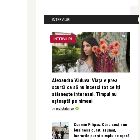
INTERVIURI
INTERVIURI
Alexandra Văduva: Viața e prea
scurtă ca să nu încerci tot ce îți
stârnește interesul. Timpul nu
așteaptă pe nimeni
de
revistatango
Cosmin Filipaș: Când susții un
business curat, asumat,
lucrurile pur și simplu se așază