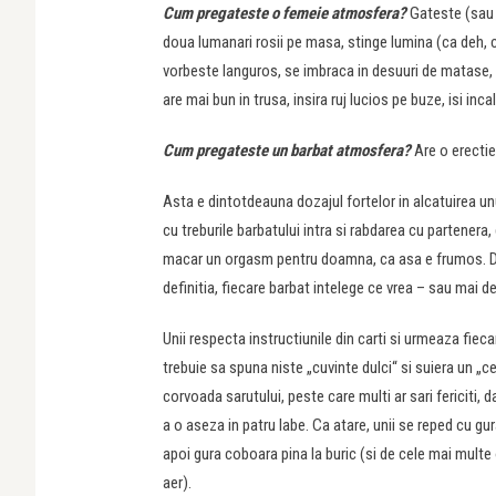
Cum pregateste o femeie atmosfera?
Gateste (sau 
doua lumanari rosii pe masa, stinge lumina (ca deh, ci
vorbeste languros, se imbraca in desuuri de matase, s
are mai bun in trusa, insira ruj lucios pe buze, isi inca
Cum pregateste un barbat atmosfera?
Are o erectie
Asta e dintotdeauna dozajul fortelor in alcatuirea unui
cu treburile barbatului intra si rabdarea cu partenera,
macar un orgasm pentru doamna, ca asa e frumos. Dar 
definitia, fiecare barbat intelege ce vrea – sau mai 
Unii respecta instructiunile din carti si urmeaza fie
trebuie sa spuna niste „cuvinte dulci“ si suiera un „
corvoada sarutului, peste care multi ar sari fericiti
a o aseza in patru labe. Ca atare, unii se reped cu gu
apoi gura coboara pina la buric (si de cele mai multe
aer).