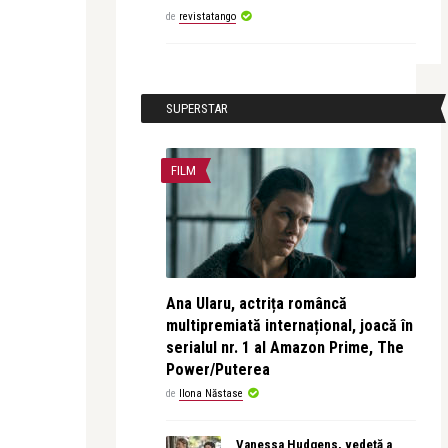
de
revistatango
SUPERSTAR
FILM
Ana Ularu, actrița româncă
multipremiată internațional, joacă în
serialul nr. 1 al Amazon Prime, The
Power/Puterea
de
Ilona Năstase
Vanessa Hudgens, vedetă a