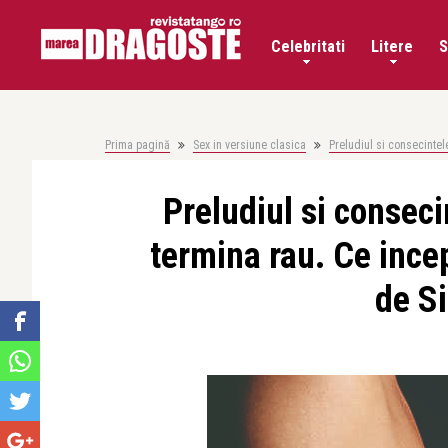
Celebritati
Litere
S
Prima pagină
Sex in versiune clasica
Preludiul si consecintel
Preludiul si conseci
termina rau. Ce ince
de S