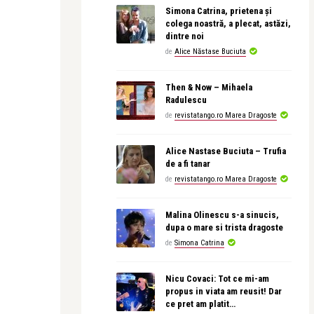
Simona Catrina, prietena și
colega noastră, a plecat, astăzi,
dintre noi
de
Alice Năstase Buciuta
Then & Now – Mihaela
Radulescu
de
revistatango.ro Marea Dragoste
Alice Nastase Buciuta – Trufia
de a fi tanar
de
revistatango.ro Marea Dragoste
Malina Olinescu s-a sinucis,
dupa o mare si trista dragoste
de
Simona Catrina
Nicu Covaci: Tot ce mi-am
propus in viata am reusit! Dar
ce pret am platit…