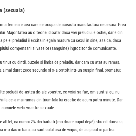
ta (sexuala)
 la urma femeia e cea care se ocupa de aceasta manufactura necesara. Prea
ui. Majoritatea au o teorie idioata: daca vrei preludiu, e ochei, dar e din
 pe ei preludiul ii excita in egala masura cu sexul in sine, asa ca, daca
cipiului compensarii si vaselor (sanguine) ingrozitor de comunicante.
 tinut cu dintii, buzele si limba de preludiu, dar cam cu atat au ramas,
a a mai durat zece secunde si s-a ostoit intr-un suspin final, prematur,
lte preludii de-astea de-ale voastre, ce voiai sa fac, om sunt si eu, nu
chii la ce-a mai ramas din triumfala lui erectie de acum patru minute. Dar
e cucuiele vietii voastre sexuale.
 altfel, ca numai 2% din barbati (ma doare capul deja!) stiu cit dureaza,
ca n-o dau in bara, au sarit calul asa de vinjos, de au picat in partea