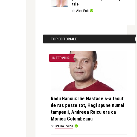
tale
de
Alex Pub
TOP EDITORIALE
INTERVIURI
Radu Banciu: Ilie Nastase s-a facut
de ras peste tot, Hagi spune numai
tampenii, Andreea Raicu era ca
Monica Columbeanu
de
Corina Stoica