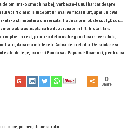
ta de om intr-o smochina bej, vorbeste-i unui barbat despre
lui vor fi clare: la inceput un oval vertical uluit, apoi un oval
se-ntr-o strimbatura universala, tradusa prin obstescul „Cccc…
emeile abia asteapta sa fie dezbracate in lift, brutal, fara
xceptie. |n rest, printr-o deformatie genetica ireversibila,
etrarii, daca ma intelegeti. Adica de preludiu. De rabdare si
protejate de lege, ca ursii Panda sau Papucul-Doamnei, pentru ca
0
Share
ei erotice, premergatoare sexului.