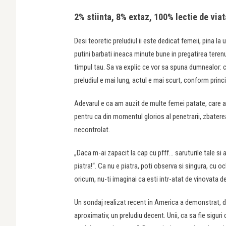
2% stiinta, 8% extaz, 100% lectie de via
Desi teoretic preludiul ii este dedicat femeii, pina
putini barbati ineaca minute bune in pregatirea terenul
timpul tau. Sa va explic ce vor sa spuna dumnealor: ca
preludiul e mai lung, actul e mai scurt, conform prin
Adevarul e ca am auzit de multe femei patate, care au
pentru ca din momentul glorios al penetrarii, zbatere
necontrolat.
„Daca m-ai zapacit la cap cu pfff… saruturile tale si a
piatra!“. Ca nu e piatra, poti observa si singura, cu o
oricum, nu-ti imaginai ca esti intr-atat de vinovata d
Un sondaj realizat recent in America a demonstrat, de
aproximativ, un preludiu decent. Unii, ca sa fie siguri 