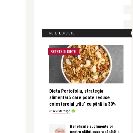
RETETE SI DIETE
RETETE SI DIETE
Dieta Portofoliu, strategia
alimentară care poate reduce
colesterolul „rău” cu până la 30%
de
revistatango
Beneficiile suplimentelor
pentru slăbit asupra sănătății