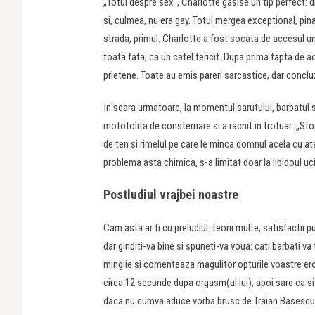
„Totul despre sex“, Charlotte gasise un tip perfect: d
si, culmea, nu era gay. Totul mergea exceptional, pina
strada, primul. Charlotte a fost socata de accesul um
toata fata, ca un catel fericit. Dupa prima fapta de a
prietene. Toate au emis pareri sarcastice, dar concl
|n seara urmatoare, la momentul sarutului, barbatul s-a 
mototolita de consternare si a racnit in trotuar: „St
de ten si rimelul pe care le minca domnul acela cu ata
problema asta chimica, s-a limitat doar la libidoul uc
Postludiul vrajbei noastre
Cam asta ar fi cu preludiul: teorii multe, satisfactii
dar ginditi-va bine si spuneti-va voua: cati barbati v
mingiie si comenteaza magulitor opturile voastre er
circa 12 secunde dupa orgasm(ul lui), apoi sare ca si c
daca nu cumva aduce vorba brusc de Traian Basescu, ‘