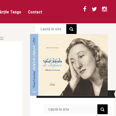
ărțile Tango
Contact
ina
CAUTĂ ÎN SITE