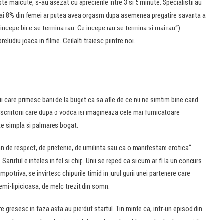
iste maicute, s-au asezat cu aprecierile intre 3 si 5 minute. Specialistii au
numai 8% din femei ar putea avea orgasm dupa asemenea pregatire savanta a
 incepe bine se termina rau. Ce incepe rau se termina si mai rau“).
eludiu joaca in filme. Ceilalti traiesc printre noi.
stii care primesc bani de la buget ca sa afle de ce nu ne simtim bine cand
a scriitorii care dupa o vodca isi imagineaza cele mai furnicatoare
nte simpla si palmares bogat.
mn de respect, de prietenie, de umilinta sau ca o manifestare erotica“.
 Sarutul e inteles in fel si chip. Unii se reped ca si cum ar fi la un concurs
potriva, se invirtesc chipurile timid in jurul gurii unei partenere care
mi-lipicioasa, de melc trezit din somn.
are gresesc in faza asta au pierdut startul. Tin minte ca, intr-un episod din