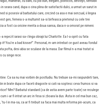
ragut, manierat, cu bani, cu job bun, elegant, politicos, destept, sensibil
 in seara cand, dupa o cina plina de satisfactii dulci, a urmat un sarut in
ed si posesiv al barbatului care, crezind ca asa e mai senzual, ii lingea
cest gen, femeia s-a multumit sa-si birfeasca prietenul cu cele trei
uzia a fost ca oricine merita a doua sansa, daca n-a omorat pe nimeni.
repezit iarasi sa-i linga obrajii lui Charlotte. Ea l-a oprit cu fata
op it! You’re a bad kisser!“. Personal, m-am intrebat ce gust aveau fondul
ta pofta, desi abia se sculase de la masa. Dar filmul n-a mai tratat si
is cu singe rece.
 putine. Ca sa nu mai vorbim de postludiu. Nu trebuie sa-mi raspundeti tare,
a tin in brate dupa ce faceti dragoste si cati va soptesc ceva frumos si va
otice? Mm? Barbatul standard (ca de astia avem parte toate) se reculege
um i-ar fi intrat un arc in fesa si zboara la dus. Asta in cel mai bun caz,
tu-l in ma-sa, ca ar fi trebuit sa faca mai multa reforma pin-acum, ca