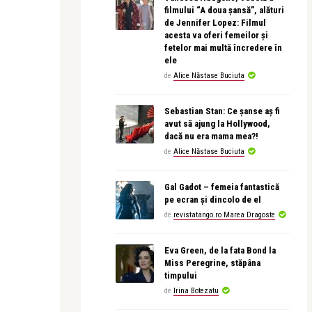
filmului “A doua șansă”, alături
de Jennifer Lopez: Filmul
acesta va oferi femeilor și
fetelor mai multă încredere în
ele
de
Alice Năstase Buciuta
Sebastian Stan: Ce șanse aș fi
avut să ajung la Hollywood,
dacă nu era mama mea?!
de
Alice Năstase Buciuta
Gal Gadot – femeia fantastică
pe ecran și dincolo de el
de
revistatango.ro Marea Dragoste
Eva Green, de la fata Bond la
Miss Peregrine, stăpâna
timpului
de
Irina Botezatu