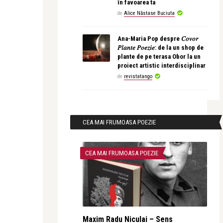
în favoarea ta
de
Alice Năstase Buciuta
Ana-Maria Pop despre 𝐶𝑜𝑣𝑜𝑟
𝑃𝑙𝑎𝑛𝑡𝑒 𝑃𝑜𝑒𝑧𝑖𝑒: de la un shop de
plante de pe terasa Obor la un
proiect artistic interdisciplinar
de
revistatango
CEA MAI FRUMOASA POEZIE
CEA MAI FRUMOASA POEZIE
Maxim Radu Niculai – Sens