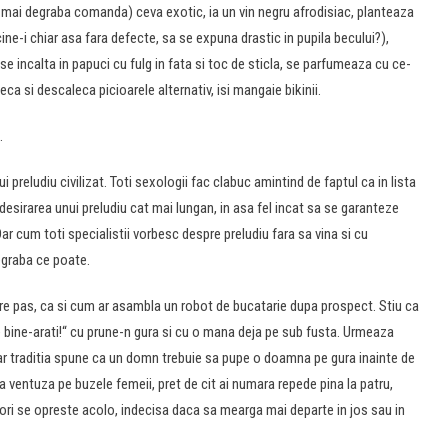
mai degraba comanda) ceva exotic, ia un vin negru afrodisiac, planteaza
ne-i chiar asa fara defecte, sa se expuna drastic in pupila becului?),
e incalta in papuci cu fulg in fata si toc de sticla, se parfumeaza cu ce-
leca si descaleca picioarele alternativ, isi mangaie bikinii.
.
 preludiu civilizat. Toti sexologii fac clabuc amintind de faptul ca in lista
 desirarea unui preludiu cat mai lungan, in asa fel incat sa se garanteze
cum toti specialistii vorbesc despre preludiu fara sa vina si cu
degraba ce poate.
care pas, ca si cum ar asambla un robot de bucatarie dupa prospect. Stiu ca
ce bine-arati!“ cu prune-n gura si cu o mana deja pe sub fusta. Urmeaza
, dar traditia spune ca un domn trebuie sa pupe o doamna pe gura inainte de
ra ventuza pe buzele femeii, pret de cit ai numara repede pina la patru,
 ori se opreste acolo, indecisa daca sa mearga mai departe in jos sau in