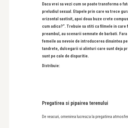
Daca vrei sa vezi cum se poate transforma o fa
preludiul sexual. Etapele prin care va trece gura 
orizontal sastisit, apoi doua buze crete compu
cum adica?“. Trebuie sa stiti ca filmele in care f
preambul, au scenarii semnate de barbati. Fara e
femeile au nevoie de introducerea dinaintea pen
tandrete, dulcegarii si alinturi care sunt deja 
sunt pe cale de disparitie.
Distribuie:
Pregatirea si pipairea terenului
De veacuri, omenirea lucreaza la pregatirea atmosfer