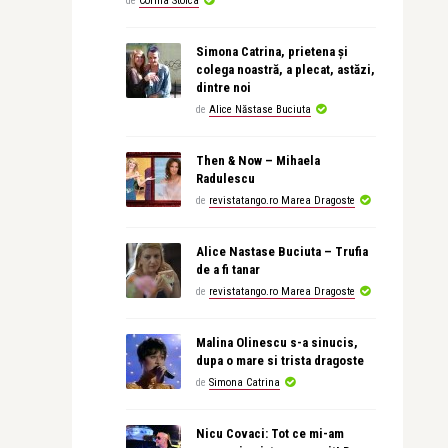
de
Corina Stoica
Simona Catrina, prietena și
colega noastră, a plecat, astăzi,
dintre noi
de
Alice Năstase Buciuta
Then & Now – Mihaela
Radulescu
de
revistatango.ro Marea Dragoste
Alice Nastase Buciuta – Trufia
de a fi tanar
de
revistatango.ro Marea Dragoste
Malina Olinescu s-a sinucis,
dupa o mare si trista dragoste
de
Simona Catrina
Nicu Covaci: Tot ce mi-am