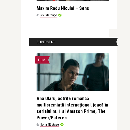
Maxim Radu Niculai – Sens
de
revistatango
SUPERSTAR
FILM
Ana Ularu, actrița româncă
multipremiată internațional, joacă în
serialul nr. 1 al Amazon Prime, The
Power/Puterea
de
Ilona Năstase