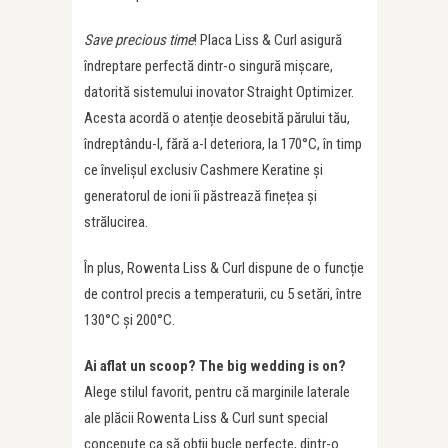
Save precious time
! Placa Liss & Curl asigură
îndreptare perfectă dintr-o singură mișcare,
datorită sistemului inovator Straight Optimizer.
Acesta acordă o atenție deosebită părului tău,
îndreptându-l, fără a-l deteriora, la 170°C, în timp
ce învelișul exclusiv Cashmere Keratine și
generatorul de ioni îi păstrează finețea și
strălucirea.
În plus, Rowenta Liss & Curl dispune de o funcție
de control precis a temperaturii, cu 5 setări, între
130°C şi 200°C.
Ai aflat un scoop? The big wedding is on?
Alege stilul favorit, pentru că marginile laterale
ale plăcii Rowenta Liss & Curl sunt special
concepute ca să obții bucle perfecte, dintr-o