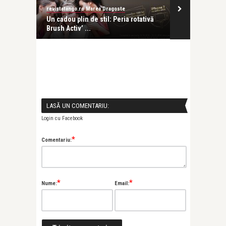
revistatango.ro Marea Dragoste
tativă
Un cadou plin de stil: Peria rotativă
Brush Activ’ ...
tativă
LASĂ UN COMENTARIU:
Login cu Facebook
*
Comentariu:
*
*
Nume:
Email: