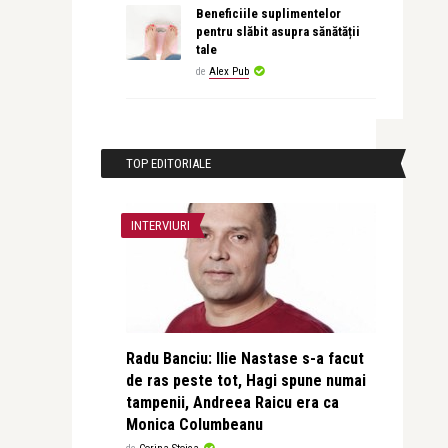
Beneficiile suplimentelor
pentru slăbit asupra sănătății
tale
de
Alex Pub
TOP EDITORIALE
INTERVIURI
Radu Banciu: Ilie Nastase s-a facut
de ras peste tot, Hagi spune numai
tampenii, Andreea Raicu era ca
Monica Columbeanu