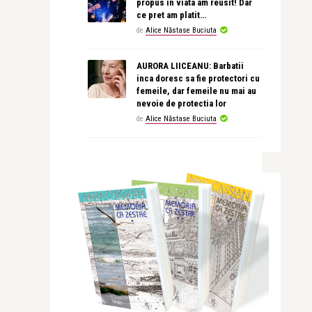
propus in viata am reusit! Dar
ce pret am platit…
de
Alice Năstase Buciuta
AURORA LIICEANU: Barbatii
inca doresc sa fie protectori cu
femeile, dar femeile nu mai au
nevoie de protectia lor
de
Alice Năstase Buciuta