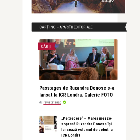
CĂRȚI NOI - APARIȚII EDITORIALE
CĂRȚI
Pass:ages de Ruxandra Donose s-a
lansat la ICR Londra. Galerie FOTO
de
revistatango
„Pe:trecere” – Marea mezzo-
soprană Ruxandra Donose își
lansează volumul de debut la
ICR Londra