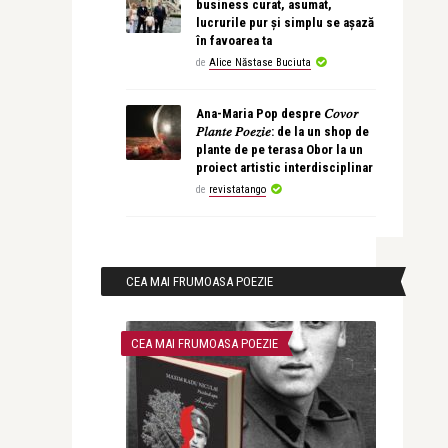
business curat, asumat,
lucrurile pur și simplu se așază
în favoarea ta
de
Alice Năstase Buciuta
Ana-Maria Pop despre 𝐶𝑜𝑣𝑜𝑟
𝑃𝑙𝑎𝑛𝑡𝑒 𝑃𝑜𝑒𝑧𝑖𝑒: de la un shop de
plante de pe terasa Obor la un
proiect artistic interdisciplinar
de
revistatango
CEA MAI FRUMOASA POEZIE
CEA MAI FRUMOASA POEZIE