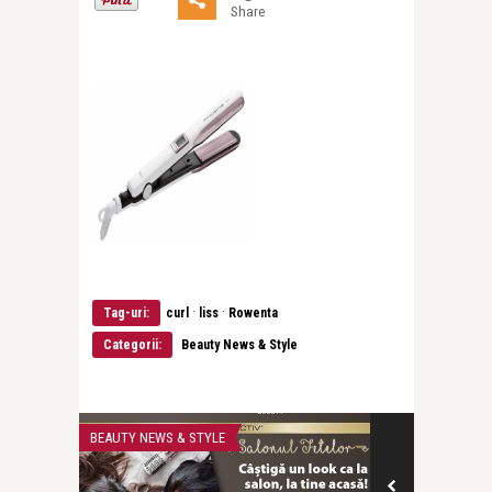
Share
·
·
Tag-uri:
curl
liss
Rowenta
Categorii:
Beauty News & Style
BEAUTY NEWS & STYLE