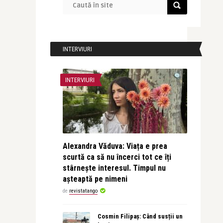
INTERVIURI
INTERVIURI
Alexandra Văduva: Viața e prea
scurtă ca să nu încerci tot ce îți
stârnește interesul. Timpul nu
așteaptă pe nimeni
de
revistatango
Cosmin Filipaș: Când susții un