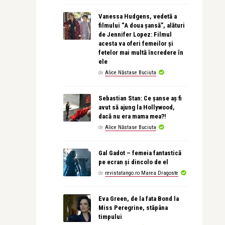
Vanessa Hudgens, vedetă a
filmului “A doua șansă”, alături
de Jennifer Lopez: Filmul
acesta va oferi femeilor și
fetelor mai multă încredere în
ele
de
Alice Năstase Buciuta
Sebastian Stan: Ce șanse aș fi
avut să ajung la Hollywood,
dacă nu era mama mea?!
de
Alice Năstase Buciuta
Gal Gadot – femeia fantastică
pe ecran și dincolo de el
de
revistatango.ro Marea Dragoste
Eva Green, de la fata Bond la
Miss Peregrine, stăpâna
timpului