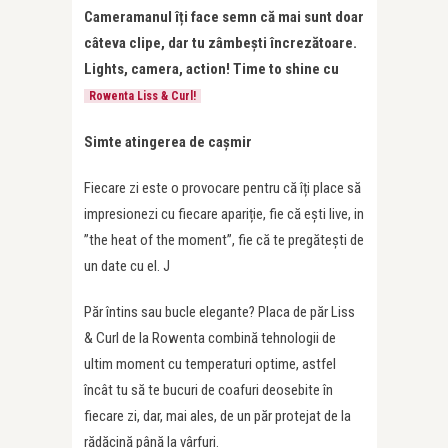
Cameramanul îți face semn că mai sunt doar
câteva clipe, dar tu zâmbești încrezătoare.
Lights, camera, action! Time to shine cu
Rowenta Liss & Curl!
Simte atingerea de cașmir
Fiecare zi este o provocare pentru că îți place să
impresionezi cu fiecare apariție, fie că ești live, in
”the heat of the moment”, fie că te pregătești de
un date cu el. J
Păr întins sau bucle elegante? Placa de păr Liss
& Curl de la Rowenta combină tehnologii de
ultim moment cu temperaturi optime, astfel
încât tu să te bucuri de coafuri deosebite în
fiecare zi, dar, mai ales, de un păr protejat de la
rădăcină până la vârfuri.