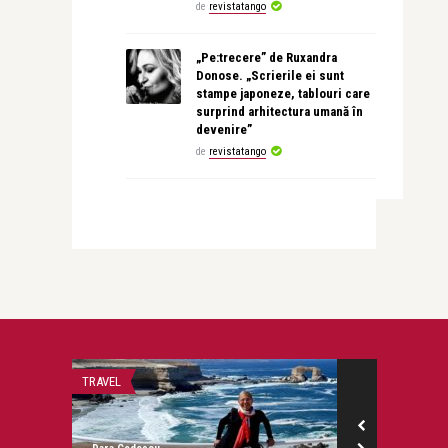
de
revistatango
„Pe:trecere” de Ruxandra
Donose. „Scrierile ei sunt
stampe japoneze, tablouri care
surprind arhitectura umană în
devenire”
de
revistatango
TRAVEL
MODA