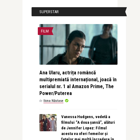
SUPERSTAR
FILM
Ana Ularu, actrița româncă
multipremiată internațional, joacă în
serialul nr. 1 al Amazon Prime, The
Power/Puterea
de
Ilona Năstase
Vanessa Hudgens, vedetă a
filmului “A doua șansă”, alături
de Jennifer Lopez: Filmul
acesta va oferi femeilor și
fetelor mai multă încredere în