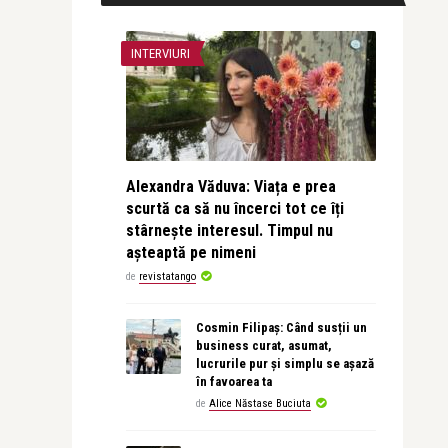
INTERVIURI
Alexandra Văduva: Viața e prea
scurtă ca să nu încerci tot ce îți
stârnește interesul. Timpul nu
așteaptă pe nimeni
de
revistatango
Cosmin Filipaș: Când susții un
business curat, asumat,
lucrurile pur și simplu se așază
în favoarea ta
de
Alice Năstase Buciuta