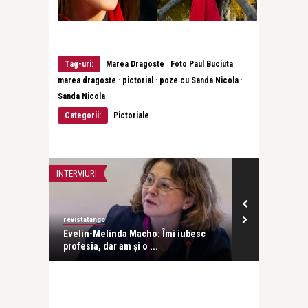
·
·
Tag-uri:
Marea Dragoste
Foto Paul Buciuta
·
·
·
marea dragoste
pictorial
poze cu Sanda Nicola
Sanda Nicola
Categorii:
Pictoriale
INTERVIURI
INTERVIURI
revistatango
Alice Năstase B
Evelin-Melinda Macho: Îmi iubesc
Mihaela Rădul
profesia, dar am și o ...
venit exact câ