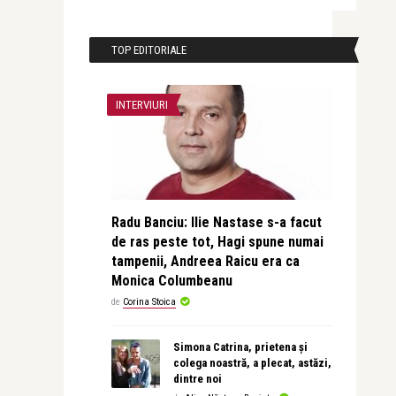
TOP EDITORIALE
INTERVIURI
Radu Banciu: Ilie Nastase s-a facut
de ras peste tot, Hagi spune numai
tampenii, Andreea Raicu era ca
Monica Columbeanu
de
Corina Stoica
Simona Catrina, prietena și
colega noastră, a plecat, astăzi,
dintre noi