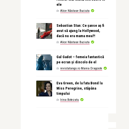
ele
de
Alice Năstase Buciuta
Sebastian Stan: Ce șanse aș fi
avut să ajung la Hollywood,
dacă nu era mama mea?!
de
Alice Năstase Buciuta
Gal Gadot – femeia fantastică
pe ecran și dincolo de el
de
revistatango.ro Marea Dragoste
Eva Green, de la fata Bond la
Miss Peregrine, stăpâna
timpului
de
Irina Botezatu