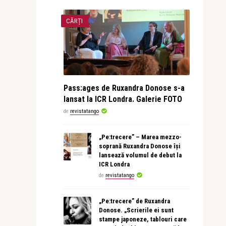
CĂRȚI
Pass:ages de Ruxandra Donose s-a
lansat la ICR Londra. Galerie FOTO
de
revistatango
„Pe:trecere” – Marea mezzo-
soprană Ruxandra Donose își
lansează volumul de debut la
ICR Londra
de
revistatango
„Pe:trecere” de Ruxandra
Donose. „Scrierile ei sunt
stampe japoneze, tablouri care