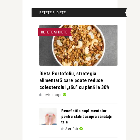
RETETE SI DIETE
RETETE SI DIETE
Dieta Portofoliu, strategia
alimentară care poate reduce
colesterolul „rău” cu până la 30%
de
revistatango
Beneficiile suplimentelor
pentru slăbit asupra sănătății
tale
de
Alex Pub