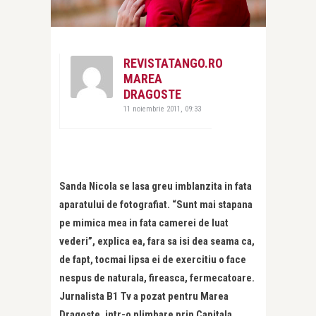
REVISTATANGO.RO
MAREA
DRAGOSTE
11 noiembrie 2011, 09:33
Sanda Nicola se lasa greu imblanzita in fata
aparatului de fotografiat. “Sunt mai stapana
pe mimica mea in fata camerei de luat
vederi”, explica ea, fara sa isi dea seama ca,
de fapt, tocmai lipsa ei de exercitiu o face
nespus de naturala, fireasca, fermecatoare.
Jurnalista B1 Tv a pozat pentru Marea
Dragoste, intr-o plimbare prin Capitala