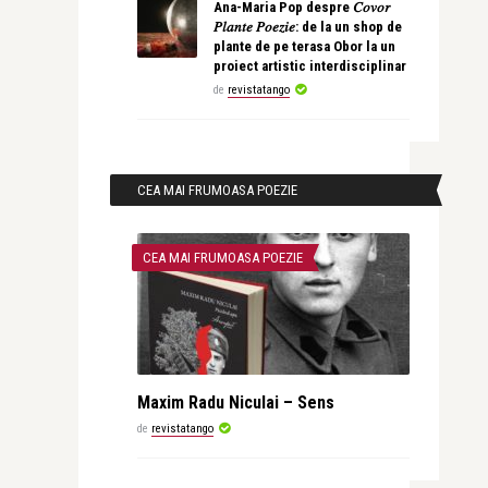
Ana-Maria Pop despre 𝐶𝑜𝑣𝑜𝑟
𝑃𝑙𝑎𝑛𝑡𝑒 𝑃𝑜𝑒𝑧𝑖𝑒: de la un shop de
plante de pe terasa Obor la un
proiect artistic interdisciplinar
de
revistatango
CEA MAI FRUMOASA POEZIE
CEA MAI FRUMOASA POEZIE
Maxim Radu Niculai – Sens
de
revistatango