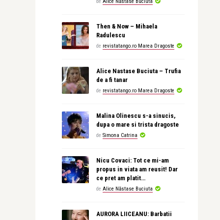
de
Alice Năstase Buciuta
Then & Now – Mihaela
Radulescu
de
revistatango.ro Marea Dragoste
Alice Nastase Buciuta – Trufia
de a fi tanar
de
revistatango.ro Marea Dragoste
Malina Olinescu s-a sinucis,
dupa o mare si trista dragoste
de
Simona Catrina
Nicu Covaci: Tot ce mi-am
propus in viata am reusit! Dar
ce pret am platit…
de
Alice Năstase Buciuta
AURORA LIICEANU: Barbatii