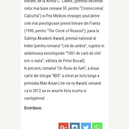
literare, de la Arthur C. Clarke, (premiul decernat
celor mai bune romane SF, pentru “Cromozomul
Calcutta”) si Prix Médicis etranger, unul dintre
cele mai prestigioase premii literare din Franta
(1990, pentru “The Circle of Reason”), pana la
Sahitya Akademi Award, premiul national al
Indiei (pentru romanul “Linii de umbra”, cuprins in
ambitioasa enciclopedie “1001 de carti de citit
intr-o viata”, editata de Peter Boxall).
In prezent, romanul “Un fluviu de fum”, a doua
carte din trilogia “IBIS” a intrat pe lista lunga a
premiului Man Asian Lite¬ra¬ry Award, urmand
ca in 2012 sa se anunte lista scurta si
castigatorul.
Distribuie: