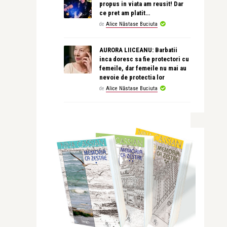
propus in viata am reusit! Dar
ce pret am platit…
de
Alice Năstase Buciuta
AURORA LIICEANU: Barbatii
inca doresc sa fie protectori cu
femeile, dar femeile nu mai au
nevoie de protectia lor
de
Alice Năstase Buciuta