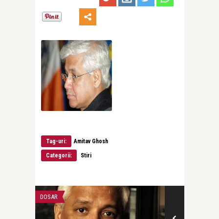
Tag-uri:
Amitav Ghosh
Categorii:
Stiri
DOSAR