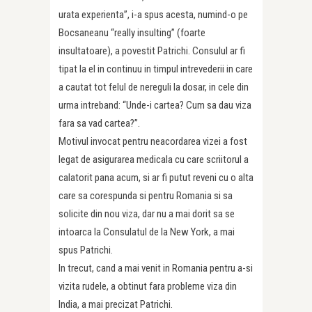
urata experienta”, i-a spus acesta, numind-o pe
Bocsaneanu “really insulting” (foarte
insultatoare), a povestit Patrichi. Consulul ar fi
tipat la el in continuu in timpul intrevederii in care
a cautat tot felul de nereguli la dosar, in cele din
urma intreband: “Unde-i cartea? Cum sa dau viza
fara sa vad cartea?”.
Motivul invocat pentru neacordarea vizei a fost
legat de asigurarea medicala cu care scriitorul a
calatorit pana acum, si ar fi putut reveni cu o alta
care sa corespunda si pentru Romania si sa
solicite din nou viza, dar nu a mai dorit sa se
intoarca la Consulatul de la New York, a mai
spus Patrichi.
In trecut, cand a mai venit in Romania pentru a-si
vizita rudele, a obtinut fara probleme viza din
India, a mai precizat Patrichi.