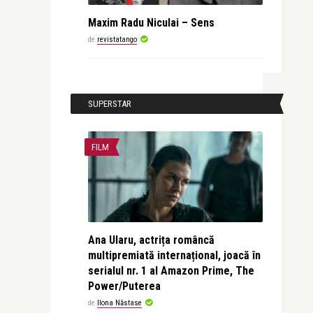
Maxim Radu Niculai – Sens
de
revistatango
SUPERSTAR
FILM
Ana Ularu, actrița româncă
multipremiată internațional, joacă în
serialul nr. 1 al Amazon Prime, The
Power/Puterea
de
Ilona Năstase