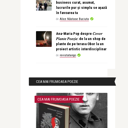
business curat, asumat,
lucrurile pur și simplu se așază
în favoarea ta
de
Alice Năstase Buciuta
Ana-Maria Pop despre 𝐶𝑜𝑣𝑜𝑟
𝑃𝑙𝑎𝑛𝑡𝑒 𝑃𝑜𝑒𝑧𝑖𝑒: de la un shop de
plante de pe terasa Obor la un
proiect artistic interdisciplinar
de
revistatango
CEA MAI FRUMOASA POEZIE
CEA MAI FRUMOASA POEZIE