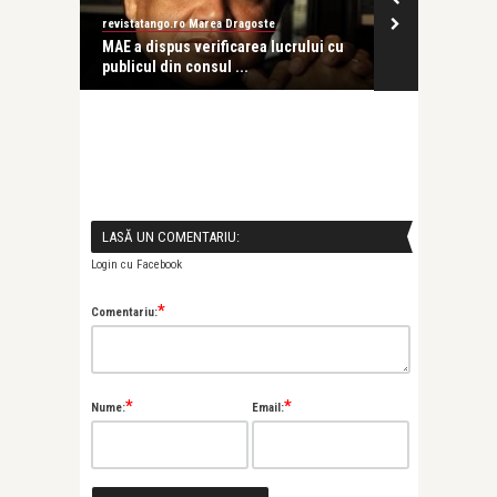
ango.ro Marea Dragoste
revistatango.ro Marea Dragoste
dispus verificarea lucrului cu
MAE a dispus verificarea lucrului c
l din consul ...
publicul din consul ...
ango.ro Marea Dragoste
dispus verificarea lucrului cu
l din consul ...
LASĂ UN COMENTARIU:
Login cu Facebook
*
Comentariu:
*
*
Nume:
Email: