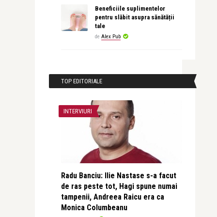
Beneficiile suplimentelor
pentru slăbit asupra sănătății
tale
de
Alex Pub
TOP EDITORIALE
INTERVIURI
Radu Banciu: Ilie Nastase s-a facut
de ras peste tot, Hagi spune numai
tampenii, Andreea Raicu era ca
Monica Columbeanu