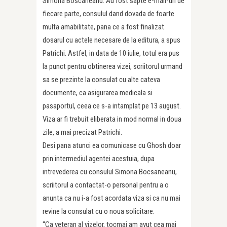
Simona Boscaneanu. Au fost sapte e-mail-uri de
fiecare parte, consulul dand dovada de foarte
multa amabilitate, pana ce a fost finalizat
dosarul cu actele necesare de la editura, a spus
Patrichi. Astfel, in data de 10 iulie, totul era pus
la punct pentru obtinerea vizei, scriitorul urmand
sa se prezinte la consulat cu alte cateva
documente, ca asigurarea medicala si
pasaportul, ceea ce s-a intamplat pe 13 august.
Viza ar fi trebuit eliberata in mod normal in doua
zile, a mai precizat Patrichi.
Desi pana atunci ea comunicase cu Ghosh doar
prin intermediul agentei acestuia, dupa
intrevederea cu consulul Simona Bocsaneanu,
scriitorul a contactat-o personal pentru a o
anunta ca nu i-a fost acordata viza si ca nu mai
revine la consulat cu o noua solicitare.
“Ca veteran al vizelor, tocmai am avut cea mai