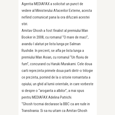
Agentia MEDIAFAX a solicitat un punct de
vedere al Ministerului Afacerilor Externe, acesta
nefiind comunicat pana la ora difuzarii acestei
stiri.
Amitav Ghosh a fost finalist al premiului Man
Booker in 2008, cu romanul “O mare de maci”,
avandu-l alaturi pe lista lunga pe Salman
Rushdie. In prezent, se afla pe lista lunga a
premiului Man Asian, cu romanul “Un fluviu de
fum”, concurand cu Haruki Murakami. Cele doua
carti reprezinta primele doua parti dintr-o trilogie
ce prezinta, pornind de la o istorie romantata a
opiului, un ghid al lumii orientale, in care vorbeste
si despre o “aroganta a albilor”, a mai spus
pentru MEDIAFAX Adelina Patrichi.
“Ghosh tocmai declarase la BBC ca are rude in
Transilvania. Si sa nu uitam ca Amitav Ghosh