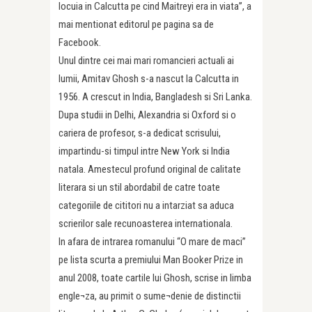
locuia in Calcutta pe cind Maitreyi era in viata”, a
mai mentionat editorul pe pagina sa de
Facebook.
Unul dintre cei mai mari romancieri actuali ai
lumii, Amitav Ghosh s-a nascut la Calcutta in
1956. A crescut in India, Bangladesh si Sri Lanka.
Dupa studii in Delhi, Alexandria si Oxford si o
cariera de profesor, s-a dedicat scrisului,
impartindu-si timpul intre New York si India
natala. Amestecul profund original de calitate
literara si un stil abordabil de catre toate
categoriile de cititori nu a intarziat sa aduca
scrierilor sale recunoasterea internationala.
In afara de intrarea romanului “O mare de maci”
pe lista scurta a premiului Man Booker Prize in
anul 2008, toate cartile lui Ghosh, scrise in limba
engle¬za, au primit o sume¬denie de distinctii