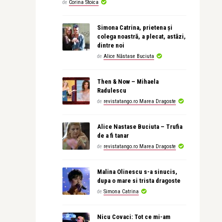
de
Corina Stoica
Simona Catrina, prietena și
colega noastră, a plecat, astăzi,
dintre noi
de
Alice Năstase Buciuta
Then & Now – Mihaela
Radulescu
de
revistatango.ro Marea Dragoste
Alice Nastase Buciuta – Trufia
de a fi tanar
de
revistatango.ro Marea Dragoste
Malina Olinescu s-a sinucis,
dupa o mare si trista dragoste
de
Simona Catrina
Nicu Covaci: Tot ce mi-am