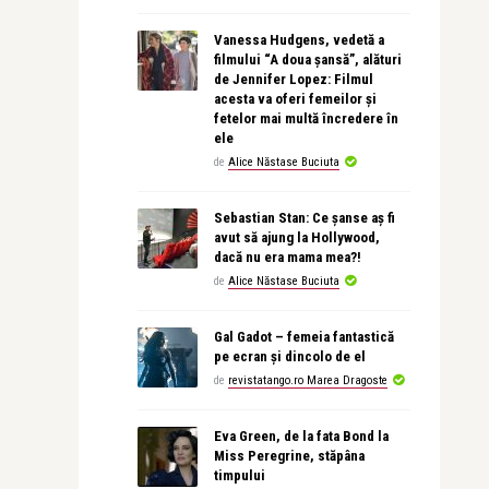
Vanessa Hudgens, vedetă a
filmului “A doua șansă”, alături
de Jennifer Lopez: Filmul
acesta va oferi femeilor și
fetelor mai multă încredere în
ele
de
Alice Năstase Buciuta
Sebastian Stan: Ce șanse aș fi
avut să ajung la Hollywood,
dacă nu era mama mea?!
de
Alice Năstase Buciuta
Gal Gadot – femeia fantastică
pe ecran și dincolo de el
de
revistatango.ro Marea Dragoste
Eva Green, de la fata Bond la
Miss Peregrine, stăpâna
timpului