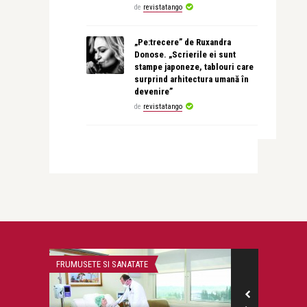
de
revistatango
„Pe:trecere” de Ruxandra
Donose. „Scrierile ei sunt
stampe japoneze, tablouri care
surprind arhitectura umană în
devenire”
de
revistatango
 SANATATE
MONEYCHAT