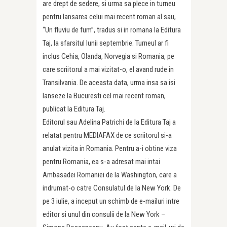
are drept de sedere, si urma sa plece in turneu
pentru lansarea celui mai recent roman al sau,
“Un fluviu de fum”, tradus si in romana la Editura
Taj, la sfarsitul lunii septembrie. Turneul ar fi
inclus Cehia, Olanda, Norvegia si Romania, pe
care scriitorul a mai vizitat-o, el avand rude in
Transilvania. De aceasta data, urma insa sa isi
lanseze la Bucuresti cel mai recent roman,
publicat la Editura Taj.
Editorul sau Adelina Patrichi de la Editura Taj a
relatat pentru MEDIAFAX de ce scriitorul si-a
anulat vizita in Romania. Pentru a-i obtine viza
pentru Romania, ea s-a adresat mai intai
Ambasadei Romaniei de la Washington, care a
indrumat-o catre Consulatul de la New York. De
pe 3 iulie, a inceput un schimb de e-mailuri intre
editor si unul din consulii de la New York –