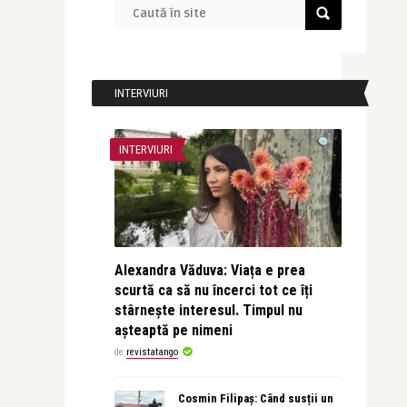
INTERVIURI
INTERVIURI
Alexandra Văduva: Viața e prea
scurtă ca să nu încerci tot ce îți
stârnește interesul. Timpul nu
așteaptă pe nimeni
de
revistatango
Cosmin Filipaș: Când susții un