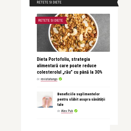
RETETE SI DIETE
RETETE SI DIETE
Dieta Portofoliu, strategia
alimentară care poate reduce
colesterolul „rău” cu până la 30%
de
revistatango
Beneficiile suplimentelor
pentru slăbit asupra sănătății
tale
de
Alex Pub