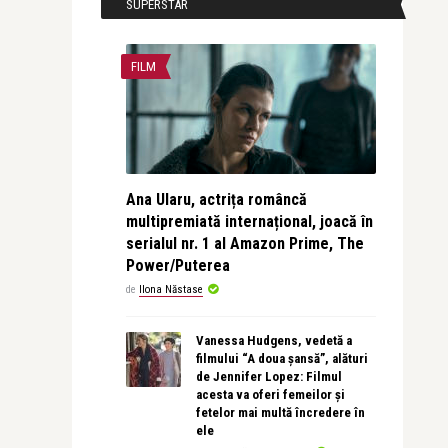
SUPERSTAR
FILM
Ana Ularu, actrița româncă
multipremiată internațional, joacă în
serialul nr. 1 al Amazon Prime, The
Power/Puterea
de
Ilona Năstase
Vanessa Hudgens, vedetă a
filmului “A doua șansă”, alături
de Jennifer Lopez: Filmul
acesta va oferi femeilor și
fetelor mai multă încredere în
ele