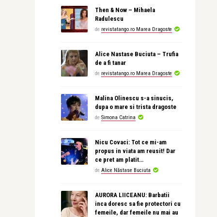
Then & Now – Mihaela
Radulescu
de
revistatango.ro Marea Dragoste
Alice Nastase Buciuta – Trufia
de a fi tanar
de
revistatango.ro Marea Dragoste
Malina Olinescu s-a sinucis,
dupa o mare si trista dragoste
de
Simona Catrina
Nicu Covaci: Tot ce mi-am
propus in viata am reusit! Dar
ce pret am platit…
de
Alice Năstase Buciuta
AURORA LIICEANU: Barbatii
inca doresc sa fie protectori cu
femeile, dar femeile nu mai au