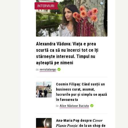
INTERVIURI
Alexandra Văduva: Viața e prea
scurtă ca să nu încerci tot ce îți
stârnește interesul. Timpul nu
așteaptă pe nimeni
de
revistatango
Cosmin Filipaș: Când susții un
business curat, asumat,
lucrurile pur și simplu se așază
în favoarea ta
de
Alice Năstase Buciuta
Ana-Maria Pop despre 𝐶𝑜𝑣𝑜𝑟
𝑃𝑙𝑎𝑛𝑡𝑒 𝑃𝑜𝑒𝑧𝑖𝑒: de la un shop de