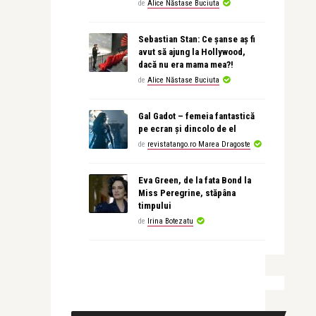
de
Alice Năstase Buciuta
Sebastian Stan: Ce șanse aș fi
avut să ajung la Hollywood,
dacă nu era mama mea?!
de
Alice Năstase Buciuta
Gal Gadot – femeia fantastică
pe ecran și dincolo de el
de
revistatango.ro Marea Dragoste
Eva Green, de la fata Bond la
Miss Peregrine, stăpâna
timpului
de
Irina Botezatu