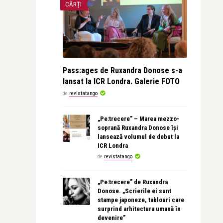
CĂRȚI
Pass:ages de Ruxandra Donose s-a
lansat la ICR Londra. Galerie FOTO
de
revistatango
„Pe:trecere” – Marea mezzo-
soprană Ruxandra Donose își
lansează volumul de debut la
ICR Londra
de
revistatango
„Pe:trecere” de Ruxandra
Donose. „Scrierile ei sunt
stampe japoneze, tablouri care
surprind arhitectura umană în
devenire”