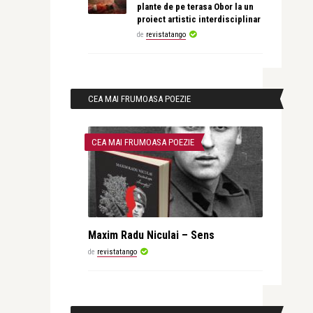
plante de pe terasa Obor la un
proiect artistic interdisciplinar
de
revistatango
CEA MAI FRUMOASA POEZIE
CEA MAI FRUMOASA POEZIE
Maxim Radu Niculai – Sens
de
revistatango