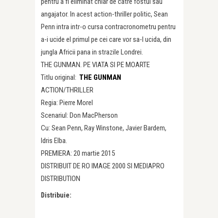
pentru a fi eliminat chiar de catre fostul sau
angajator. In acest action-thriller politic, Sean
Penn intra intr-o cursa contracronometru pentru
a-i ucide el primul pe cei care vor sa-l ucida, din
jungla Africii pana in strazile Londrei.
THE GUNMAN. PE VIATA SI PE MOARTE
Titlu original:
THE GUNMAN
ACTION/THRILLER
Regia: Pierre Morel
Scenariul: Don MacPherson
Cu: Sean Penn, Ray Winstone, Javier Bardem,
Idris Elba.
PREMIERA: 20 martie 2015
DISTRIBUIT DE RO IMAGE 2000 SI MEDIAPRO
DISTRIBUTION
Distribuie: