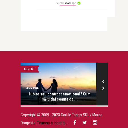
de
revistatango
ADVERT
DRAGOSTE
Alex Pub
revistatango.ro
onose.
Iubire sau contract emoțional? Cum
Anca si Da
să-ți dai seama da ...
Copyright © 2009 - 2023 Cartile Tango SRL / Marea
Dragoste.
Termeni și condiții
.