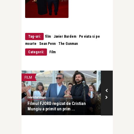
·
·
Tag-uri:
film
Javier Bardem
Pe viata si pe
·
·
moarte
Sean Penn
The Gunman
Categorii:
Film
FILM
FILM
revistatango
revistatango
 al
Filmul FJORD regizat de Cristian
Radu Jude, î
Mungiu a primit un prim ...
Cinéastes la C