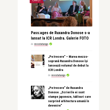
CĂRȚI
Pass:ages de Ruxandra Donose s-a
lansat la ICR Londra. Galerie FOTO
de
revistatango
„Pe:trecere” – Marea mezzo-
soprană Ruxandra Donose își
lansează volumul de debut la
ICR Londra
de
revistatango
„Pe:trecere” de Ruxandra
Donose. „Scrierile ei sunt
stampe japoneze, tablouri care
surprind arhitectura umană în
devenire”