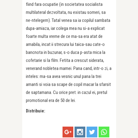
fiind fara ocupatie (in societatea socialista
multilateral dezvoltata, nu existau someri, sa
ne-ntelegem). Tatal venea sa ia copilul sambata
dupa-amiaza, iar colega mea nu si-a explicat
foarte multa vreme de ce ma-sa era atat de
amabila, incat ii strecura lui taica-sau cate-o
bancnota in buzunar, s-o duca p-asta mica la
cofetarie si la film. Fetita a crescut siderata,
venerand nobletea mamei. Pana cand, intr-o zi, a
inteles: ma-sa avea vesnic unul pana la trei
amanti si voia sa scape de copil macar la sfarsit
de saptamana. Cu orice pret. in cazul ei, pretul
promotional era de 50 de lei.
Distribuie: