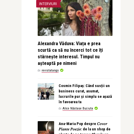
INTERVIURI
Alexandra Văduva: Viața e prea
scurtă ca să nu încerci tot ce îți
stârnește interesul. Timpul nu
așteaptă pe nimeni
de
revistatango
Cosmin Filipaș: Când susții un
business curat, asumat,
lucrurile pur și simplu se așază
în favoarea ta
de
Alice Năstase Buciuta
Ana-Maria Pop despre 𝐶𝑜𝑣𝑜𝑟
𝑃𝑙𝑎𝑛𝑡𝑒 𝑃𝑜𝑒𝑧𝑖𝑒: de la un shop de