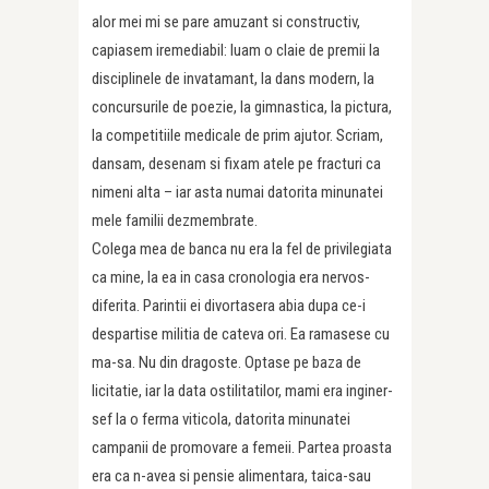
alor mei mi se pare amuzant si constructiv,
capiasem iremediabil: luam o claie de premii la
disciplinele de invatamant, la dans modern, la
concursurile de poezie, la gimnastica, la pictura,
la competitiile medicale de prim ajutor. Scriam,
dansam, desenam si fixam atele pe fracturi ca
nimeni alta – iar asta numai datorita minunatei
mele familii dezmembrate.
Colega mea de banca nu era la fel de privilegiata
ca mine, la ea in casa cronologia era nervos-
diferita. Parintii ei divortasera abia dupa ce-i
despartise militia de cateva ori. Ea ramasese cu
ma-sa. Nu din dragoste. Optase pe baza de
licitatie, iar la data ostilitatilor, mami era inginer-
sef la o ferma viticola, datorita minunatei
campanii de promovare a femeii. Partea proasta
era ca n-avea si pensie alimentara, taica-sau