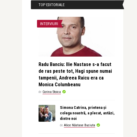
TOP EDITORIALE
INTERVIURI
Radu Banciu: Ilie Nastase s-a facut
de ras peste tot, Hagi spune numai
tampenii, Andreea Raicu era ca
Monica Columbeanu
de
Corina Stoica
Simona Catrina, prietena și
colega noastră, a plecat, astăzi,
dintre noi
de
Alice Năstase Buciuta