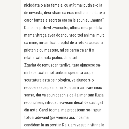
niciodata o alta femeie, cu at?t mai putin s-o ia
de nevasta, desi stiam ca erau multe candidate a
caror fantezie secreta era sa le spun eu „mama“.
Dar cum, potrivit zvonurilor, ultima mea posibila
mama vitrega avea doar cu vreo trei ani mai mult
ca mine, mi-am luat dreptul de a refuza aceasta
prietenie cu mastera, mi se parea ca ar fi o
relatie vatamata psihic, din start.
Zgariat de remuscari tardive, tata ajunsese sa-
mi faca toate mofturile, in speranta ca, pe
scurtatura asta psihologica, va ajunge s-o
recucereasca pe mama. Eu stiam ca n-are nicio
sansa, dar va spun deschis ca-i alimentam iluzia
reconcilierii, intrucat n-aveam decat de castigat
din asta. Cand tocmai ma pregateam sa-i spun
totusi adevarul (pe vremea aia, inca mai
candidam la un post in Rai), am vazut in vitrina la