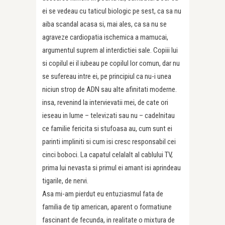
ei se vedeau cu taticul biologic pe sest, ca sa nu
aiba scandal acasa si, mai ales, ca sa nu se
agraveze cardiopatia ischemica a mamucai,
argumentul suprem al interdictiei sale. Copiii lui
si copilul ei il iubeau pe copilul lor comun, dar nu
se sufereau intre ei, pe principiul ca nu-i unea
niciun strop de ADN sau alte afinitati moderne.
insa, revenind la intervievatii mei, de cate ori
ieseau in lume – televizati sau nu – cadelnitau
ce familie fericita si stufoasa au, cum sunt ei
parinti impliniti si cum isi cresc responsabil cei
cinci boboci. La capatul celalalt al cablului TV,
prima lui nevasta si primul ei amant isi aprindeau
tigarile, de nervi.
Asa mi-am pierdut eu entuziasmul fata de
familia de tip american, aparent o formatiune
fascinant de fecunda, in realitate o mixtura de