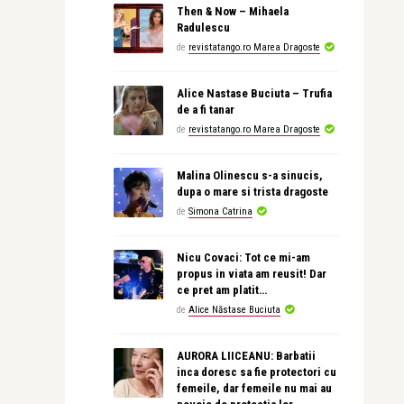
Then & Now – Mihaela
Radulescu
de
revistatango.ro Marea Dragoste
Alice Nastase Buciuta – Trufia
de a fi tanar
de
revistatango.ro Marea Dragoste
Malina Olinescu s-a sinucis,
dupa o mare si trista dragoste
de
Simona Catrina
Nicu Covaci: Tot ce mi-am
propus in viata am reusit! Dar
ce pret am platit…
de
Alice Năstase Buciuta
AURORA LIICEANU: Barbatii
inca doresc sa fie protectori cu
femeile, dar femeile nu mai au