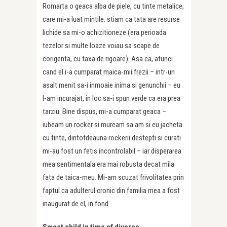
Romarta o geaca alba de piele, cu tinte metalice,
care mi-a luat mintile. stiam ca tata are resurse
lichide sa mi-o achizitioneze (era perioada
tezelor si multe loaze voiau sa scape de
corigenta, cu taxa de rigoare). Asa ca, atunci
cand el i-a cumparat maica-mii frezii – intr-un
asalt menit sa-i inmoaie inima si genunchii – eu
l-am incurajat, in loc sa-i spun verde ca era prea
tarziu. Bine dispus, mi-a cumparat geaca –
iubeam un rocker si muream sa am si eu jacheta
cu tinte, dintotdeauna rockerii destepti si curati
mi-au fost un fetis incontrolabil – iar disperarea
mea sentimentala era mai robusta decat mila
fata de taica-meu. Mi-am scuzat frivolitatea prin
faptul ca adulterul cronic din familia mea a fost
inaugurat de el, in fond.