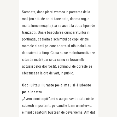
Sambata, daca pierzi vremea in parcarea de la
mall (nu stiu de ce-ai face asta, dar ma rog, e
multa lume necajita), ai sa asisti la doua tipuri de
tranzactii. Una e bascularea cumparaturilor in
portbagaj, cealalta e schimbul de copii dintre
mamele si tatii pe care soarta si tribunalul i-au
descaierat la timp. Ca sa nu se melodramatizeze
situatia inutil (dar si ca sa nu se bosumfle
actualii celor doi fosti), schimbul de odrasle se
efectueaza la ore de varf, in public.
Copilul tau il uraste pe-al meu si-l iubeste
pe-al nostru
„Avem cinci copii!“, mi s-au grozavit odata niste
subiecti importanti, pe cand le luam un interviu,
ei fiind casatoriti bustean de ceva vreme. Am dat