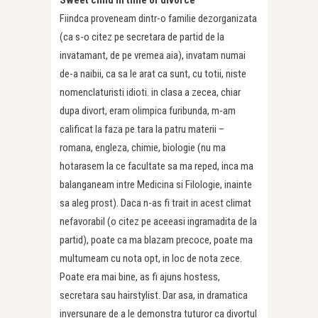
Sweet child in time of divorce
Fiindca proveneam dintr-o familie dezorganizata
(ca s-o citez pe secretara de partid de la
invatamant, de pe vremea aia), invatam numai
de-a naibii, ca sa le arat ca sunt, cu totii, niste
nomenclaturisti idioti. in clasa a zecea, chiar
dupa divort, eram olimpica furibunda, m-am
calificat la faza pe tara la patru materii –
romana, engleza, chimie, biologie (nu ma
hotarasem la ce facultate sa ma reped, inca ma
balanganeam intre Medicina si Filologie, inainte
sa aleg prost). Daca n-as fi trait in acest climat
nefavorabil (o citez pe aceeasi ingramadita de la
partid), poate ca ma blazam precoce, poate ma
multumeam cu nota opt, in loc de nota zece.
Poate era mai bine, as fi ajuns hostess,
secretara sau hairstylist. Dar asa, in dramatica
inversunare de a le demonstra tuturor ca divortul