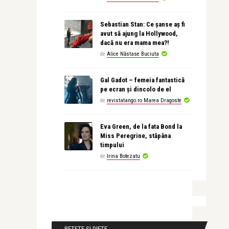
Sebastian Stan: Ce șanse aș fi
avut să ajung la Hollywood,
dacă nu era mama mea?!
de
Alice Năstase Buciuta
Gal Gadot – femeia fantastică
pe ecran și dincolo de el
de
revistatango.ro Marea Dragoste
Eva Green, de la fata Bond la
Miss Peregrine, stăpâna
timpului
de
Irina Botezatu
RETETE SI DIETE