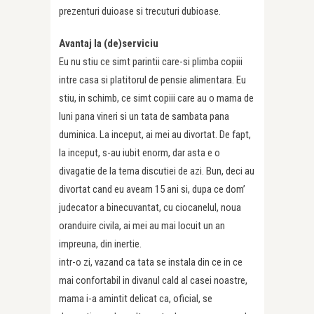
prezenturi duioase si trecuturi dubioase.
Avantaj la (de)serviciu
Eu nu stiu ce simt parintii care-si plimba copiii
intre casa si platitorul de pensie alimentara. Eu
stiu, in schimb, ce simt copiii care au o mama de
luni pana vineri si un tata de sambata pana
duminica. La inceput, ai mei au divortat. De fapt,
la inceput, s-au iubit enorm, dar asta e o
divagatie de la tema discutiei de azi. Bun, deci au
divortat cand eu aveam 15 ani si, dupa ce dom’
judecator a binecuvantat, cu ciocanelul, noua
oranduire civila, ai mei au mai locuit un an
impreuna, din inertie.
intr-o zi, vazand ca tata se instala din ce in ce
mai confortabil in divanul cald al casei noastre,
mama i-a amintit delicat ca, oficial, se