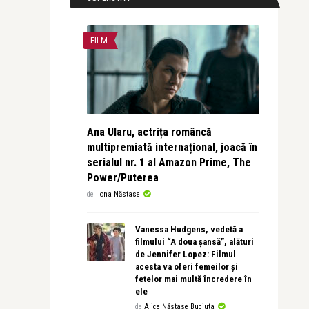
FILM
Ana Ularu, actrița româncă
multipremiată internațional, joacă în
serialul nr. 1 al Amazon Prime, The
Power/Puterea
de
Ilona Năstase
Vanessa Hudgens, vedetă a
filmului “A doua șansă”, alături
de Jennifer Lopez: Filmul
acesta va oferi femeilor și
fetelor mai multă încredere în
ele
de
Alice Năstase Buciuta