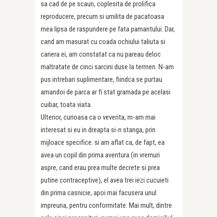
sa cad de pe scaun, coplesita de prolifica
reproducere, precum si umilita de pacatoasa
mea lipsa de raspundere pe fata pamantului. Dar,
cand am masurat cu coada ochiului taliuta si
cariera ei, am constatat ca nu pareau deloc
maltratate de cinci sarcini duse la termen. N-am
pus intrebari suplimentare, fiindca se purtau
amandoi de parca ar fi stat gramada pe acelasi
cuibar, toata viata.
Ulterior, curioasa ca o veverita, m-am mai
interesat si eu in dreapta si-n stanga, prin
mijloace specifice. si am aflat ca, de fapt, ea
avea un copil din prima aventura (in vremuri
aspre, cand erau prea multe decrete si prea
putine contraceptive), el avea trei iezi cucuieti
din prima casnicie, apoi mai facusera unul
impreuna, pentru conformitate. Mai mult, dintre