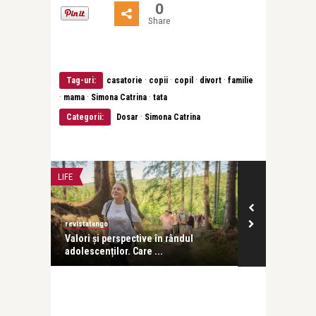
0
Share
·
·
·
·
Tag-uri:
casatorie
copii
copil
divort
familie
·
·
·
mama
Simona Catrina
tata
·
Categorii:
Dosar
Simona Catrina
LIFE
FILM
revistatango
revistatango
Valori și perspective în rândul
The Madison, 
adolescenților. Care ...
Kurt Russell în