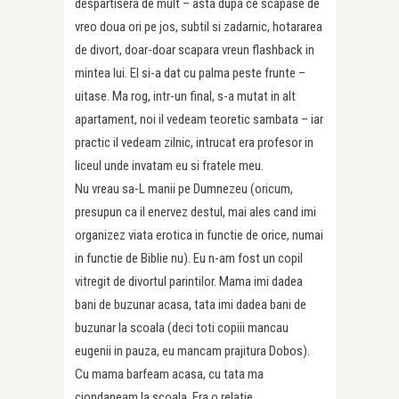
despartisera de mult – asta dupa ce scapase de
vreo doua ori pe jos, subtil si zadarnic, hotararea
de divort, doar-doar scapara vreun flashback in
mintea lui. El si-a dat cu palma peste frunte –
uitase. Ma rog, intr-un final, s-a mutat in alt
apartament, noi il vedeam teoretic sambata – iar
practic il vedeam zilnic, intrucat era profesor in
liceul unde invatam eu si fratele meu.
Nu vreau sa-L manii pe Dumnezeu (oricum,
presupun ca il enervez destul, mai ales cand imi
organizez viata erotica in functie de orice, numai
in functie de Biblie nu). Eu n-am fost un copil
vitregit de divortul parintilor. Mama imi dadea
bani de buzunar acasa, tata imi dadea bani de
buzunar la scoala (deci toti copiii mancau
eugenii in pauza, eu mancam prajitura Dobos).
Cu mama barfeam acasa, cu tata ma
ciondaneam la scoala. Era o relatie