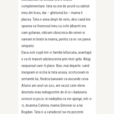
complementara: tata nu era de acord cu iubitul
meu din liceu, dar – ghinionul lui – mama il
placea. Tata n-avea drept de veto, deci cand imi
spunea ca frumosul meu cu ochi albastri era
cam golanas, ridicam obraznica din umeri si
saream in brate la mama, pentru ca ei i se parea
simpatic.
Daca esti copil intr-o familie bifurcata, avantajul
e ca iti traiesti adolescenta prin test-grila. Alegi
raspunsul care-ti place. Bun, mai departe: cand
mergeam in vizita la tata acasa, scotoceam in
sertarele lui, fiindca banuiam ca ascunde ceva.
Atunci am avut un soc, am vazut cate eleve
derutate erau indragostite de el si-i dadusera
scrisori si poze, in nadejdea ca vor ajunge, intr-o
zi, doamna Catrina, mama Simonei si-a lui
Bogdan. Tata n-a catadicsit sa-mi prezinte