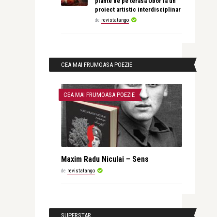
plante de pe terasa Obor la un
proiect artistic interdisciplinar
de
revistatango
CEA MAI FRUMOASA POEZIE
CEA MAI FRUMOASA POEZIE
Maxim Radu Niculai – Sens
de
revistatango
SUPERSTAR