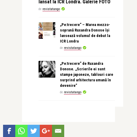
lansat la ICR Londra. Galerie FOTO
de
revistatango
„Pe:trecere” – Marea mezzo-
soprană Ruxandra Donose își
lansează volumul de debut la
ICR Londra
de
revistatango
„Pe:trecere” de Ruxandra
Donose. „Scrierile ei sunt
stampe japoneze, tablouri care
surprind arhitectura umană în
devenire”
de
revistatango