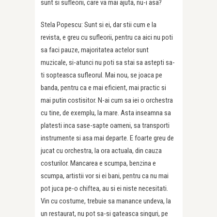
sunt si sufleorii, care va mai ajuta, nu-i asa?
Stela Popescu: Sunt si ei, dar stii cum e la
revista, e greu cu sufleorii, pentru ca aici nu poti
sa faci pauze, majoritatea actelor sunt
muzicale, si-atunci nu poti sa stai sa astepti sa-
ti sopteasca sufleorul. Mai nou, se joaca pe
banda, pentru ca e mai eficient, mai practic si
mai putin costisitor. N-ai cum sa iei o orchestra
cu tine, de exemplu, la mare. Asta inseamna sa
platesti inca sase-sapte oameni, sa transporti
instrumente si asa mai departe. E foarte greu de
jucat cu orchestra, la ora actuala, din cauza
costurilor. Mancarea e scumpa, benzina e
scumpa, artistii vor si ei bani, pentru ca nu mai
pot juca pe-o chiftea, au si ei niste necesitati.
Vin cu costume, trebuie sa manance undeva, la
un restaurat, nu pot sa-si gateasca singuri, pe