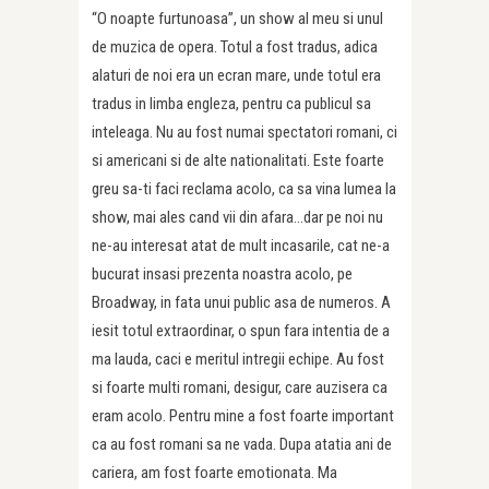
“O noapte furtunoasa”, un show al meu si unul
de muzica de opera. Totul a fost tradus, adica
alaturi de noi era un ecran mare, unde totul era
tradus in limba engleza, pentru ca publicul sa
inteleaga. Nu au fost numai spectatori romani, ci
si americani si de alte nationalitati. Este foarte
greu sa-ti faci reclama acolo, ca sa vina lumea la
show, mai ales cand vii din afara…dar pe noi nu
ne-au interesat atat de mult incasarile, cat ne-a
bucurat insasi prezenta noastra acolo, pe
Broadway, in fata unui public asa de numeros. A
iesit totul extraordinar, o spun fara intentia de a
ma lauda, caci e meritul intregii echipe. Au fost
si foarte multi romani, desigur, care auzisera ca
eram acolo. Pentru mine a fost foarte important
ca au fost romani sa ne vada. Dupa atatia ani de
cariera, am fost foarte emotionata. Ma