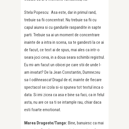
Stela Popescu: Asa este, dar in primul rand,
trebuie sa fii concentrat. Nu trebuie sa fii cu
capul aiurea si cu gandurile raspandite in sapte
parti. Trebuie sa ai un moment de concentrare
inainte de a intra in scena, sa te gandesti la ce ai
de facut, ce text ai de spus, mai ales ca intr-o
seara joci ceva, in a doua seara schimbi registrul.
Eu mi-am facut un obicei pe care stii de unde l-
am invatat? De la Jean Constantin, Dumnezeu
sa-l odihneasca! Dragul de el, inainte de fiecare
spectacol se izola si-si spunea tot textul inca o
data. Si imi zicea ca asa e bine sa faci, ca in felul
asta, nu are ce sa ti se intample rau, chiar daca
esti foarte emotionat.
Marea Dragoste/Tango:
Bine, banuiesc ca mai