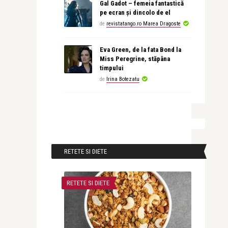
Gal Gadot – femeia fantastică
pe ecran și dincolo de el
de
revistatango.ro Marea Dragoste
Eva Green, de la fata Bond la
Miss Peregrine, stăpâna
timpului
de
Irina Botezatu
RETETE SI DIETE
RETETE SI DIETE