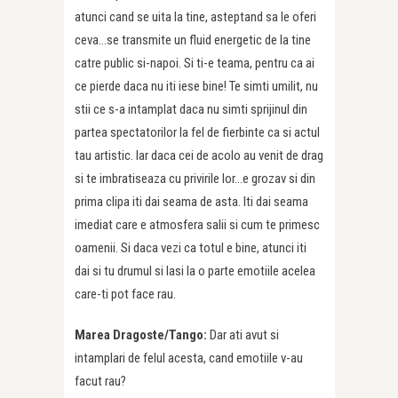
atunci cand se uita la tine, asteptand sa le oferi
ceva…se transmite un fluid energetic de la tine
catre public si-napoi. Si ti-e teama, pentru ca ai
ce pierde daca nu iti iese bine! Te simti umilit, nu
stii ce s-a intamplat daca nu simti sprijinul din
partea spectatorilor la fel de fierbinte ca si actul
tau artistic. Iar daca cei de acolo au venit de drag
si te imbratiseaza cu privirile lor…e grozav si din
prima clipa iti dai seama de asta. Iti dai seama
imediat care e atmosfera salii si cum te primesc
oamenii. Si daca vezi ca totul e bine, atunci iti
dai si tu drumul si lasi la o parte emotiile acelea
care-ti pot face rau.
Marea Dragoste/Tango:
Dar ati avut si
intamplari de felul acesta, cand emotiile v-au
facut rau?