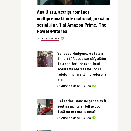
Ana Ularu, actrița româncă
multipremiată internațional, joacă în
serialul nr. 1 al Amazon Prime, The
Power/Puterea
de
Ilona Năstase
Vanessa Hudgens, vedetă a
filmului “A doua șansă”, alături
de Jennifer Lopez: Filmul
acesta va oferi femeilor și
fetelor mai multă încredere în
ele
de
Alice Năstase Buciuta
Sebastian Stan: Ce șanse aș fi
avut să ajung la Hollywood,
dacă nu era mama mea?!
de
Alice Năstase Buciuta