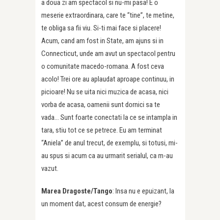
a doua zi am spectacol si nu-mi pasa! E o
meserie extraordinara, care te “tine”, te metine,
te obliga sa fii viu. Si-ti mai face si placere!
Acum, cand am fost in State, am ajuns si in
Connecticut, unde am avut un spectacol pentru
o comunitate macedo-romana. A fost ceva
acolo! Trei ore au aplaudat aproape continuu, in
picioare! Nu se uita nici muzica de acasa, nici
vorba de acasa, oamenii sunt dornici sa te
vada… Sunt foarte conectati la ce se intampla in
tara, stiu tot ce se petrece. Eu am terminat
“Aniela” de anul trecut, de exemplu, si totusi, mi-
au spus si acum ca au urmarit serialul, ca m-au
vazut.
Marea Dragoste/Tango
: Insa nu e epuizant, la
un moment dat, acest consum de energie?