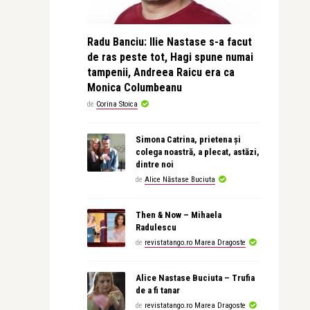
Radu Banciu: Ilie Nastase s-a facut
de ras peste tot, Hagi spune numai
tampenii, Andreea Raicu era ca
Monica Columbeanu
de
Corina Stoica
Simona Catrina, prietena și
colega noastră, a plecat, astăzi,
dintre noi
de
Alice Năstase Buciuta
Then & Now – Mihaela
Radulescu
de
revistatango.ro Marea Dragoste
Alice Nastase Buciuta – Trufia
de a fi tanar
de
revistatango.ro Marea Dragoste