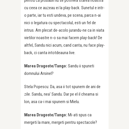
pentru ca probabil nu se potrivea starea noastra
cu ceea ce auzeau ei la play-back. Sunetul e intr-
o parte, iar tu esti undeva, pe scena, parca n-ai
nici o legatura cu spectacolul, esti un fel de
intrus. Am plecat de-acolo jurandu-ne ca in viata
vietilor noastre n-o sa mai facem play-back! De
altfel, Sandu nici acum, cand canta, nu face play-
back, ci canta intotdeauna live.
Marea Dragoste/Tango:
Sandu ii spuneti
domnului Arsinel?
Stela Popescu: Da, asa ii tot spunem de ani de
zile. Sandu, nea’ Sandu. Dar pe el il cheama si
Ion, asa ca-i mai spunem si Mielu.
Marea Dragoste/Tango:
Mi-ati spus ca
mergeti la mare, mergeti pentru spectacole?