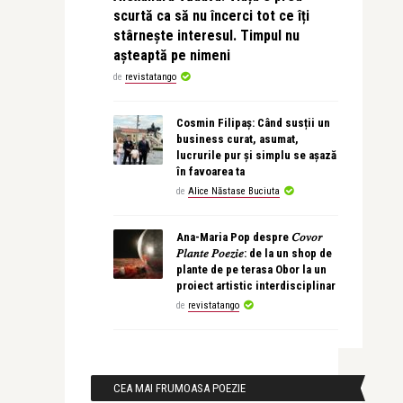
scurtă ca să nu încerci tot ce îți
stârnește interesul. Timpul nu
așteaptă pe nimeni
de
revistatango
Cosmin Filipaș: Când susții un
business curat, asumat,
lucrurile pur și simplu se așază
în favoarea ta
de
Alice Năstase Buciuta
Ana-Maria Pop despre 𝐶𝑜𝑣𝑜𝑟
𝑃𝑙𝑎𝑛𝑡𝑒 𝑃𝑜𝑒𝑧𝑖𝑒: de la un shop de
plante de pe terasa Obor la un
proiect artistic interdisciplinar
de
revistatango
CEA MAI FRUMOASA POEZIE