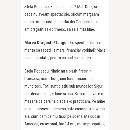
Stela Popescu: Eu am casa la 2 Mai. Deci, si
daca nu aveam spectacole, oricum mergeam
acolo. Am si niste musafiri din Germania si m-
am pregatit sa-i primesc, sa se simta bine.
Marea Dragoste/Tango:
Dar spectacole mai
merita sa faceti, la mare, financiar vorbind? Mai e
cum era odata, pentru ca aud ca nu prea…
Stela Popescu: Nimic nu e platit firesc in
Romania, nici artistii, nici functionarii, nici
muncitorii. Toti sunt platiti sub munca lor. Sigur
ca…decat nimic, e bine si asa. Si mai e ceva: e o
meserie pe care ne place s-o practicam. Pe mine
nu ma oboseste meseria asta niciodata si vorba
aia, sunt cam de multisor pe scena. Ma duc in
America, cu avionul, fac 14 ore, ma improspatez,