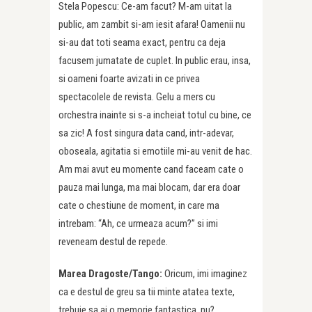
Stela Popescu: Ce-am facut? M-am uitat la
public, am zambit si-am iesit afara! Oamenii nu
si-au dat toti seama exact, pentru ca deja
facusem jumatate de cuplet. In public erau, insa,
si oameni foarte avizati in ce privea
spectacolele de revista. Gelu a mers cu
orchestra inainte si s-a incheiat totul cu bine, ce
sa zic! A fost singura data cand, intr-adevar,
oboseala, agitatia si emotiile mi-au venit de hac.
Am mai avut eu momente cand faceam cate o
pauza mai lunga, ma mai blocam, dar era doar
cate o chestiune de moment, in care ma
intrebam: “Ah, ce urmeaza acum?” si imi
reveneam destul de repede.
Marea Dragoste/Tango:
Oricum, imi imaginez
ca e destul de greu sa tii minte atatea texte,
trebuie sa ai o memorie fantastica, nu?