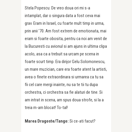
Stela Popescu: De vreo doua ori mi s-a
intamplat, dar o singura data a fost ceva mai
grav. Eram in Israel, cu foarte mult timp in urma,
prin anii ’70. Am fost extrem de emotionata, mai
eram si foarte obosita, pentru ca noi am venit de
la Bucuresti cu avionul si am ajuns in ultima clipa
acolo, asa ca a trebuit sa urcam pe scena in
foarte scurt timp. Era dirijor Gelu Solomonescu,
un mare muzician, care era foarte atent la artisti,
avea o finete extraordinara si urmarea ca tu sa
fii cel care mergi inainte, nu sa te tii tu dupa
orchestra, ci orchestra sa fie alaturi de tine. Si
am intrat in scena, am spus doua strofe, si la a
treia m-am blocat! To-tal!
Marea Dragoste/Tango:
Si ce-ati facut?