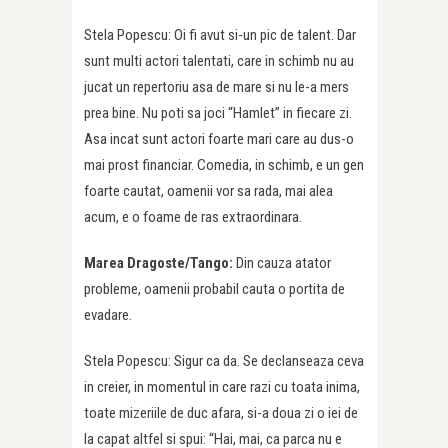
Stela Popescu: Oi fi avut si-un pic de talent. Dar
sunt multi actori talentati, care in schimb nu au
jucat un repertoriu asa de mare si nu le-a mers
prea bine. Nu poti sa joci “Hamlet” in fiecare zi.
Asa incat sunt actori foarte mari care au dus-o
mai prost financiar. Comedia, in schimb, e un gen
foarte cautat, oamenii vor sa rada, mai alea
acum, e o foame de ras extraordinara.
Marea Dragoste/Tango:
Din cauza atator
probleme, oamenii probabil cauta o portita de
evadare.
Stela Popescu: Sigur ca da. Se declanseaza ceva
in creier, in momentul in care razi cu toata inima,
toate mizeriile de duc afara, si-a doua zi o iei de
la capat altfel si spui: “Hai, mai, ca parca nu e