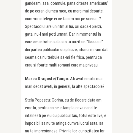
gandeam, asa, domnule, pana citeste americanu’
de pe ecran glumea mea, eu merg mai departe,
cum vor intelege ei ce facem noi pe scena…?
Spectacolul are un ritm al lui, ori daca-l pierzi,
gata, nu-l mai poti urmari. Dar in momentul in
care am intrat in sala si s-a auzit un “Uaaaau!”
din partea publicului si aplauze, atunci mi-am dat
seama ca nu trebuie sa-mi fie frica, pentru ca
erau si foarte multi romani care ma priveau.
Marea Dragoste/Tango:
Ati avut emotii mai
mari decat aveti, in general, la alte spectacole?
Stela Popescu: Corina, eu de fiecare data am
emotii, pentru ca se intampla ceva cand te
intalnesti pe viu cu publicul tau, totul este live, e
imposibil sa nu te atinga cumva lucrul asta, sa
nu te impresioneze. Privirile lor, curiozitatea lor