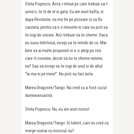
Stela Popescu: Asta-i ritmul pe care trebuie sa-l
urmezi, te tii de el si gata. Eu am avut bafta, si
dupa Revolutie, sa ma tin pe picioare si sa fiu
cautata, pentru ca e o meserie in care nu poti sa
te rogi de oricine. Aici trebuie sa te cheme. Daca
nu suna telefonul, incepi sa te intrebi de ce. Mai
bine sa ai multe propuneri si s-o alegi pe cea
care-ti convine, decat sa nu te cheme nimeni,
nu? Sau sa incepi sa te rogi de unul si de altul:
“Ia-ma si pe mine!”. Nu poti sa faci asta.
Marea Dragoste/Tango: Nu cred ca a fost cazul
dumneavoastra.
Stela Popescu: Nu, eu am avut noroc!
Marea Dragoste/Tango: Si talent, caci nu cred ca
merge numai cu norocul, nu?