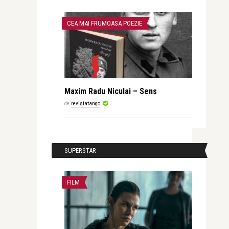
CEA MAI FRUMOASA POEZIE
Maxim Radu Niculai – Sens
de
revistatango
SUPERSTAR
FILM