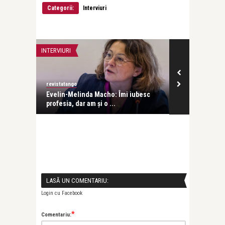
Categorii:
Interviuri
INTERVIURI
INTERVIURI
revistatango
Alice Năstase B
Evelin-Melinda Macho: Îmi iubesc
Mihaela Rădul
profesia, dar am și o ...
venit exact câ
LASĂ UN COMENTARIU:
Login cu Facebook
*
Comentariu: