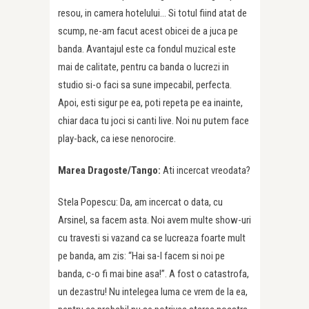
resou, in camera hotelului… Si totul fiind atat de
scump, ne-am facut acest obicei de a juca pe
banda. Avantajul este ca fondul muzical este
mai de calitate, pentru ca banda o lucrezi in
studio si-o faci sa sune impecabil, perfecta.
Apoi, esti sigur pe ea, poti repeta pe ea inainte,
chiar daca tu joci si canti live. Noi nu putem face
play-back, ca iese nenorocire.
Marea Dragoste/Tango:
Ati incercat vreodata?
Stela Popescu: Da, am incercat o data, cu
Arsinel, sa facem asta. Noi avem multe show-uri
cu travesti si vazand ca se lucreaza foarte mult
pe banda, am zis: “Hai sa-l facem si noi pe
banda, c-o fi mai bine asa!”. A fost o catastrofa,
un dezastru! Nu intelegea luma ce vrem de la ea,