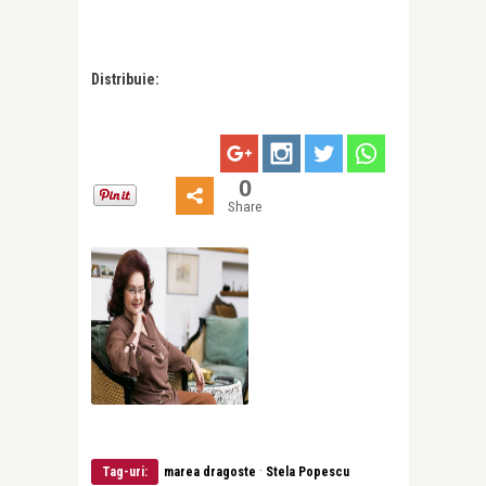
Distribuie:
0
Share
·
Tag-uri:
marea dragoste
Stela Popescu