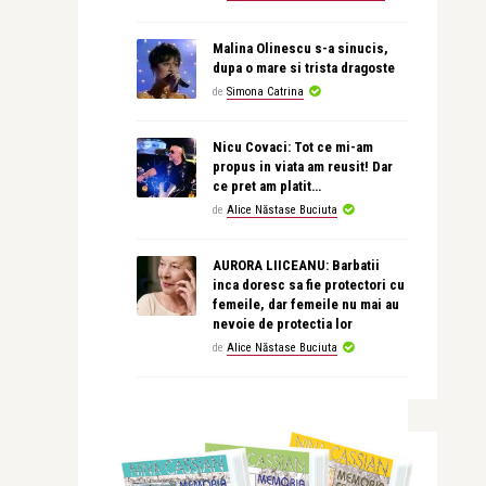
Malina Olinescu s-a sinucis,
dupa o mare si trista dragoste
de
Simona Catrina
Nicu Covaci: Tot ce mi-am
propus in viata am reusit! Dar
ce pret am platit…
de
Alice Năstase Buciuta
AURORA LIICEANU: Barbatii
inca doresc sa fie protectori cu
femeile, dar femeile nu mai au
nevoie de protectia lor
de
Alice Năstase Buciuta