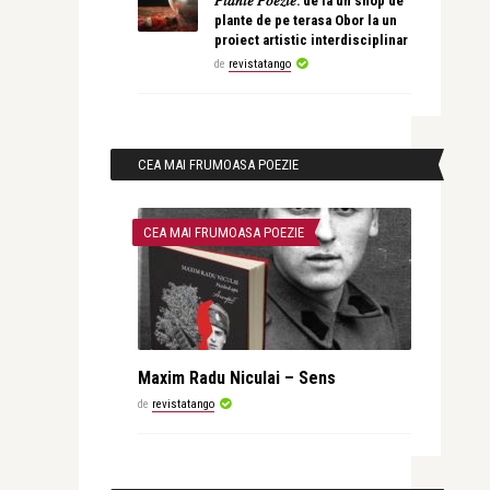
𝑃𝑙𝑎𝑛𝑡𝑒 𝑃𝑜𝑒𝑧𝑖𝑒: de la un shop de
plante de pe terasa Obor la un
proiect artistic interdisciplinar
de
revistatango
CEA MAI FRUMOASA POEZIE
CEA MAI FRUMOASA POEZIE
Maxim Radu Niculai – Sens
de
revistatango