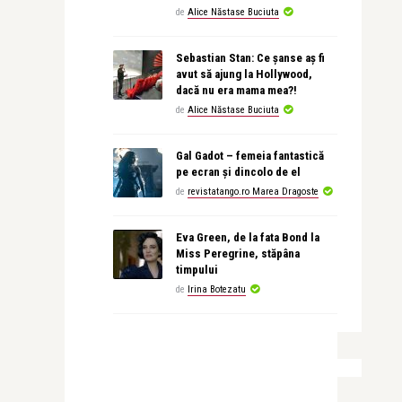
de
Alice Năstase Buciuta
Sebastian Stan: Ce șanse aș fi
avut să ajung la Hollywood,
dacă nu era mama mea?!
de
Alice Năstase Buciuta
Gal Gadot – femeia fantastică
pe ecran și dincolo de el
de
revistatango.ro Marea Dragoste
Eva Green, de la fata Bond la
Miss Peregrine, stăpâna
timpului
de
Irina Botezatu