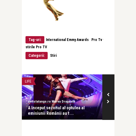
·
·
Tag-uri:
International Emmy Awards
Pro Tv
stirile Pro TV
Categorii:
Stiri
LIFE
INTERVIURI
revistatango.ro Marea Dragoste
Alice Năstase B
ă în
A început sezonul al optulea al
Cătălin Măruț
emisiunii Românii au t ...
esenţa vi ...