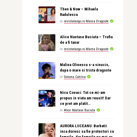
Then & Now – Mihaela
Radulescu
de
revistatango.ro Marea Dragoste
Alice Nastase Buciuta – Trufia
de a fi tanar
de
revistatango.ro Marea Dragoste
Malina Olinescu s-a sinucis,
dupa o mare si trista dragoste
de
Simona Catrina
Nicu Covaci: Tot ce mi-am
propus in viata am reusit! Dar
ce pret am platit…
de
Alice Năstase Buciuta
AURORA LIICEANU: Barbatii
inca doresc sa fie protectori cu
femeile, dar femeile nu mai au