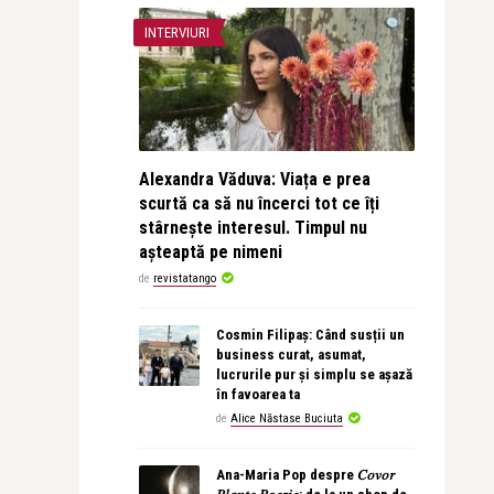
INTERVIURI
Alexandra Văduva: Viața e prea
scurtă ca să nu încerci tot ce îți
stârnește interesul. Timpul nu
așteaptă pe nimeni
de
revistatango
Cosmin Filipaș: Când susții un
business curat, asumat,
lucrurile pur și simplu se așază
în favoarea ta
de
Alice Năstase Buciuta
Ana-Maria Pop despre 𝐶𝑜𝑣𝑜𝑟