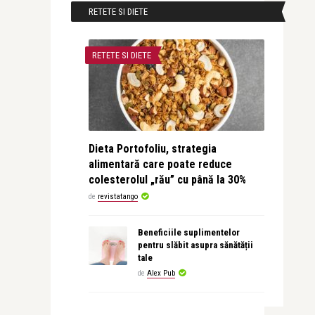
RETETE SI DIETE
RETETE SI DIETE
Dieta Portofoliu, strategia
alimentară care poate reduce
colesterolul „rău” cu până la 30%
de
revistatango
Beneficiile suplimentelor
pentru slăbit asupra sănătății
tale
de
Alex Pub