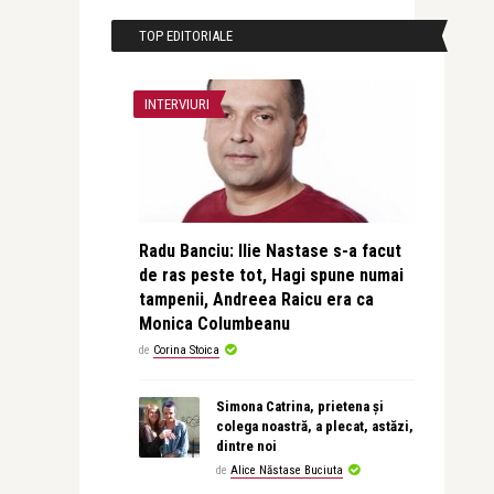
TOP EDITORIALE
INTERVIURI
Radu Banciu: Ilie Nastase s-a facut
de ras peste tot, Hagi spune numai
tampenii, Andreea Raicu era ca
Monica Columbeanu
de
Corina Stoica
Simona Catrina, prietena și
colega noastră, a plecat, astăzi,
dintre noi
de
Alice Năstase Buciuta