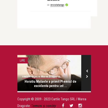
de
revistatango
LIFE
DOSAR
revistatango.ro Marea Dragoste
Aurora Liiceanu
onose.
Horatiu Malaele a primit Premiul de
Aurora Liice
excelenta pentru int ...
a
Copyright © 2009 - 2023 Cartile Tango SRL / Marea
Dragoste.
Termeni și condiții
.