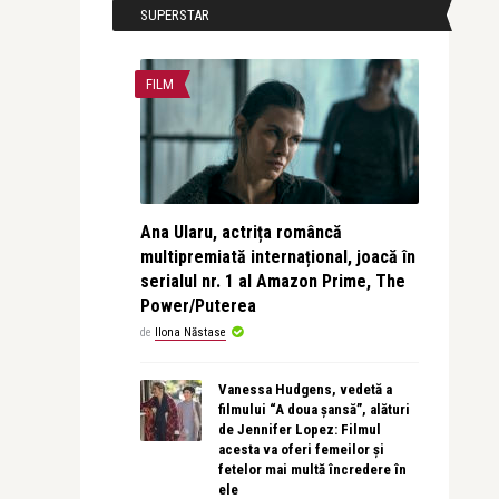
SUPERSTAR
FILM
Ana Ularu, actrița româncă
multipremiată internațional, joacă în
serialul nr. 1 al Amazon Prime, The
Power/Puterea
de
Ilona Năstase
Vanessa Hudgens, vedetă a
filmului “A doua șansă”, alături
de Jennifer Lopez: Filmul
acesta va oferi femeilor și
fetelor mai multă încredere în
ele