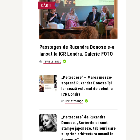
CĂRȚI
Pass:ages de Ruxandra Donose s-a
lansat la ICR Londra. Galerie FOTO
de
revistatango
„Pe:trecere” – Marea mezzo-
soprană Ruxandra Donose își
lansează volumul de debut la
ICR Londra
de
revistatango
„Pe:trecere” de Ruxandra
Donose. „Scrierile ei sunt
stampe japoneze, tablouri care
surprind arhitectura umană în
devenire”