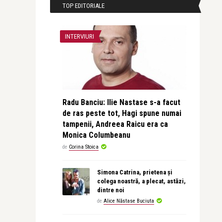
TOP EDITORIALE
INTERVIURI
Radu Banciu: Ilie Nastase s-a facut
de ras peste tot, Hagi spune numai
tampenii, Andreea Raicu era ca
Monica Columbeanu
de
Corina Stoica
Simona Catrina, prietena și
colega noastră, a plecat, astăzi,
dintre noi
de
Alice Năstase Buciuta