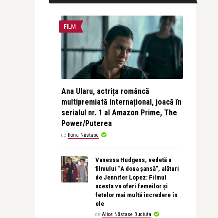
FILM
Ana Ularu, actrița româncă
multipremiată internațional, joacă în
serialul nr. 1 al Amazon Prime, The
Power/Puterea
de
Ilona Năstase
Vanessa Hudgens, vedetă a
filmului “A doua șansă”, alături
de Jennifer Lopez: Filmul
acesta va oferi femeilor și
fetelor mai multă încredere în
ele
de
Alice Năstase Buciuta