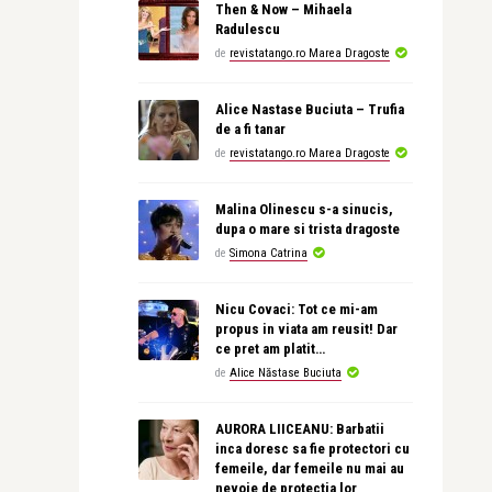
Then & Now – Mihaela
Radulescu
de
revistatango.ro Marea Dragoste
Alice Nastase Buciuta – Trufia
de a fi tanar
de
revistatango.ro Marea Dragoste
Malina Olinescu s-a sinucis,
dupa o mare si trista dragoste
de
Simona Catrina
Nicu Covaci: Tot ce mi-am
propus in viata am reusit! Dar
ce pret am platit…
de
Alice Năstase Buciuta
AURORA LIICEANU: Barbatii
inca doresc sa fie protectori cu
femeile, dar femeile nu mai au
nevoie de protectia lor