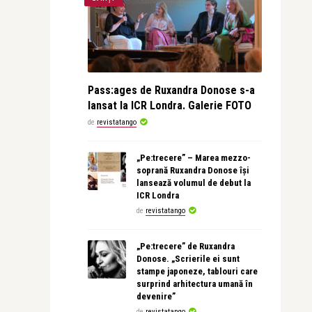
Pass:ages de Ruxandra Donose s-a
lansat la ICR Londra. Galerie FOTO
de
revistatango
„Pe:trecere” – Marea mezzo-
soprană Ruxandra Donose își
lansează volumul de debut la
ICR Londra
de
revistatango
„Pe:trecere” de Ruxandra
Donose. „Scrierile ei sunt
stampe japoneze, tablouri care
surprind arhitectura umană în
devenire”
de
revistatango