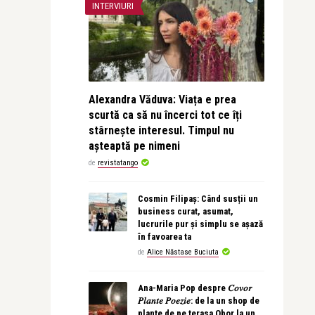
INTERVIURI
Alexandra Văduva: Viața e prea
scurtă ca să nu încerci tot ce îți
stârnește interesul. Timpul nu
așteaptă pe nimeni
de
revistatango
Cosmin Filipaș: Când susții un
business curat, asumat,
lucrurile pur și simplu se așază
în favoarea ta
de
Alice Năstase Buciuta
Ana-Maria Pop despre 𝐶𝑜𝑣𝑜𝑟
𝑃𝑙𝑎𝑛𝑡𝑒 𝑃𝑜𝑒𝑧𝑖𝑒: de la un shop de
plante de pe terasa Obor la un