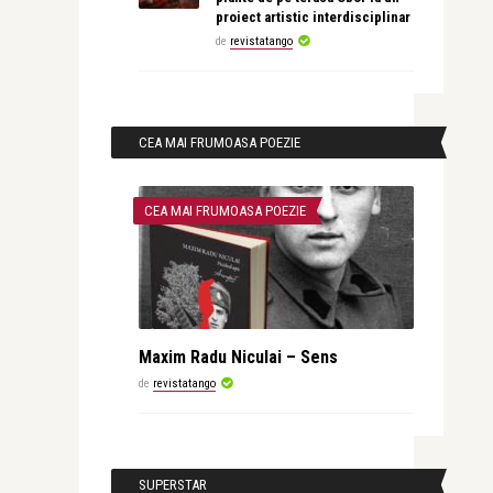
proiect artistic interdisciplinar
de
revistatango
CEA MAI FRUMOASA POEZIE
CEA MAI FRUMOASA POEZIE
Maxim Radu Niculai – Sens
de
revistatango
SUPERSTAR