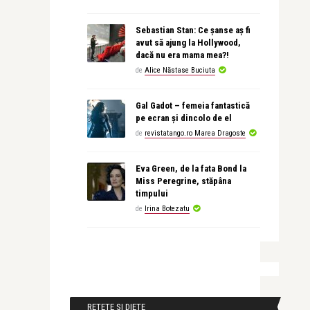
Sebastian Stan: Ce șanse aș fi
avut să ajung la Hollywood,
dacă nu era mama mea?!
de
Alice Năstase Buciuta
Gal Gadot – femeia fantastică
pe ecran și dincolo de el
de
revistatango.ro Marea Dragoste
Eva Green, de la fata Bond la
Miss Peregrine, stăpâna
timpului
de
Irina Botezatu
RETETE SI DIETE