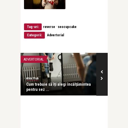
·
Tag-uri:
reverse
seocupcake
Categorii:
Advertorial
ADVERTORIAL
ADVERTORIAL
Alex Pub
Alex Pub
e ți le
Cum trebuie să îți alegi încălțămintea
Blugii potrivi
pentru sez ...
multă încred .