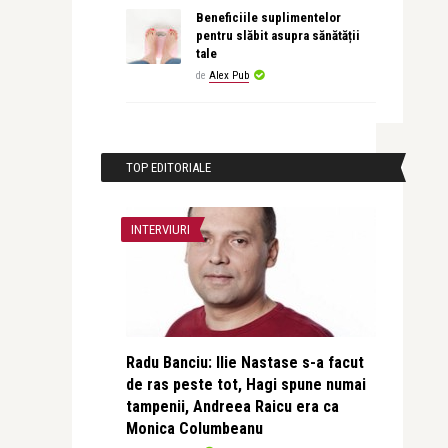
Beneficiile suplimentelor
pentru slăbit asupra sănătății
tale
de
Alex Pub
TOP EDITORIALE
INTERVIURI
Radu Banciu: Ilie Nastase s-a facut
de ras peste tot, Hagi spune numai
tampenii, Andreea Raicu era ca
Monica Columbeanu