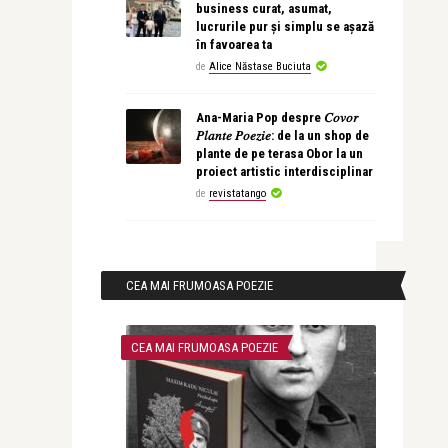
business curat, asumat,
lucrurile pur și simplu se așază
în favoarea ta
de
Alice Năstase Buciuta
Ana-Maria Pop despre 𝐶𝑜𝑣𝑜𝑟
𝑃𝑙𝑎𝑛𝑡𝑒 𝑃𝑜𝑒𝑧𝑖𝑒: de la un shop de
plante de pe terasa Obor la un
proiect artistic interdisciplinar
de
revistatango
CEA MAI FRUMOASA POEZIE
CEA MAI FRUMOASA POEZIE