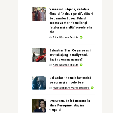
Vanessa Hudgens, vedetă a
filmului “A doua șansă”, alături
de Jennifer Lopez: Filmul
acesta va oferi femeilor și
fetelor mai multă încredere în
ele
de
Alice Năstase Buciuta
Sebastian Stan: Ce șanse aș fi
avut să ajung la Hollywood,
dacă nu era mama mea?!
de
Alice Năstase Buciuta
Gal Gadot – femeia fantastică
pe ecran și dincolo de el
de
revistatango.ro Marea Dragoste
Eva Green, de la fata Bond la
Miss Peregrine, stăpâna
timpului