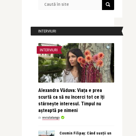
INTERVIURI
INTERVIURI
Alexandra Văduva: Viața e prea
scurtă ca să nu încerci tot ce îți
stârnește interesul. Timpul nu
așteaptă pe nimeni
de
revistatango
Cosmin Filipaș: Când susții un