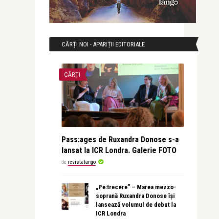
CĂRȚI NOI - APARIȚII EDITORIALE
CĂRȚI
Pass:ages de Ruxandra Donose s-a
lansat la ICR Londra. Galerie FOTO
de
revistatango
„Pe:trecere” – Marea mezzo-
soprană Ruxandra Donose își
lansează volumul de debut la
ICR Londra