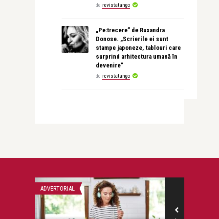
de
revistatango
„Pe:trecere” de Ruxandra
Donose. „Scrierile ei sunt
stampe japoneze, tablouri care
surprind arhitectura umană în
devenire”
de
revistatango
ADVERTORIAL
RETETE SI DIETE