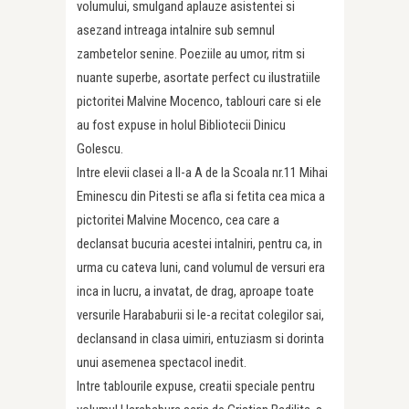
volumului, smulgand aplauze asistentei si
asezand intreaga intalnire sub semnul
zambetelor senine. Poeziile au umor, ritm si
nuante superbe, asortate perfect cu ilustratiile
pictoritei Malvine Mocenco, tablouri care si ele
au fost expuse in holul Bibliotecii Dinicu
Golescu.
Intre elevii clasei a II-a A de la Scoala nr.11 Mihai
Eminescu din Pitesti se afla si fetita cea mica a
pictoritei Malvine Mocenco, cea care a
declansat bucuria acestei intalniri, pentru ca, in
urma cu cateva luni, cand volumul de versuri era
inca in lucru, a invatat, de drag, aproape toate
versurile Harababurii si le-a recitat colegilor sai,
declansand in clasa uimiri, entuziasm si dorinta
unui asemenea spectacol inedit.
Intre tablourile expuse, creatii speciale pentru