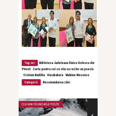
Tag-uri:
Biblioteca Judeteana Dinicu Golescu din
·
Pitesti
Carte pentru cei ce stiu sa recite-un poeziu
·
·
·
Cristian Badilita
Harababura
Malvine Mocenco
Categorii:
Recomandarea zilei
CEA MAI FRUMOASA POEZIE
INTERVIURI