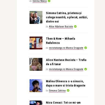
de
Corina Stoica
Simona Catrina, prietena și
colega noastră, a plecat, astăzi,
dintre noi
de
Alice Năstase Buciuta
Then & Now – Mihaela
Radulescu
de
revistatango.ro Marea Dragoste
Alice Nastase Buciuta – Trufia
de a fi tanar
de
revistatango.ro Marea Dragoste
Malina Olinescu s-a sinucis,
dupa o mare si trista dragoste
de
Simona Catrina
Nicu Covaci: Tot ce mi-am