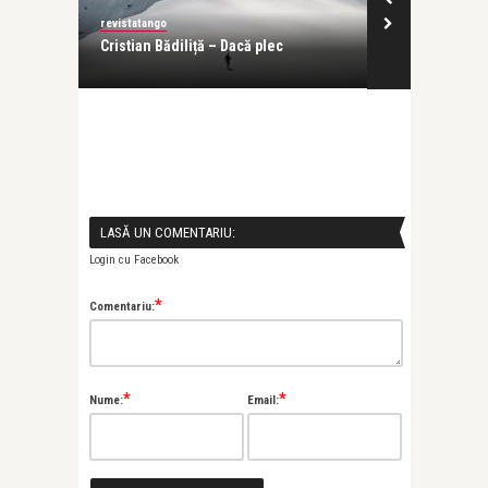
revistatango
Alice Năstase B
îmi scot
Cristian Bădiliță – Dacă plec
Malvine Mocen
purtată, ne po
LASĂ UN COMENTARIU:
Login cu Facebook
*
Comentariu:
*
*
Nume:
Email: