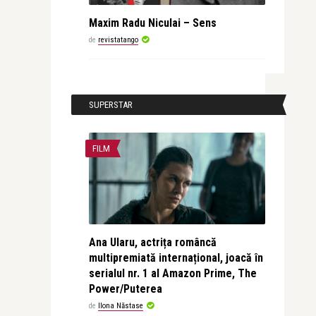
Maxim Radu Niculai – Sens
de
revistatango
SUPERSTAR
FILM
Ana Ularu, actrița româncă
multipremiată internațional, joacă în
serialul nr. 1 al Amazon Prime, The
Power/Puterea
de
Ilona Năstase