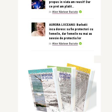
propus in viata am reusit! Dar
ce pret am platit…
de
Alice Năstase Buciuta
AURORA LIICEANU: Barbatii
inca doresc sa fie protectori cu
femeile, dar femeile nu mai au
nevoie de protectia lor
de
Alice Năstase Buciuta