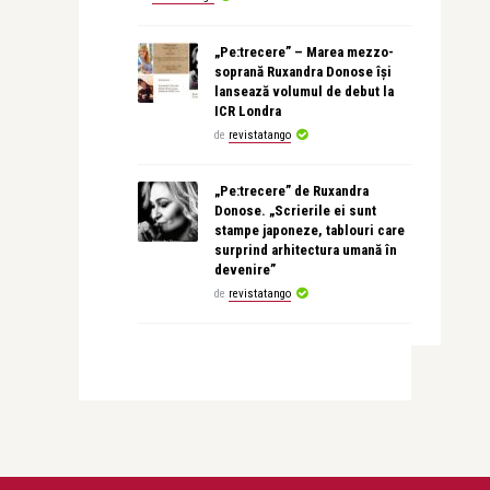
„Pe:trecere” – Marea mezzo-
soprană Ruxandra Donose își
lansează volumul de debut la
ICR Londra
de
revistatango
„Pe:trecere” de Ruxandra
Donose. „Scrierile ei sunt
stampe japoneze, tablouri care
surprind arhitectura umană în
devenire”
de
revistatango