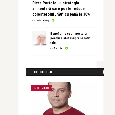
Dieta Portofoliu, strategia
alimentară care poate reduce
colesterolul „rău” cu până la 30%
de
revistatango
Beneficiile suplimentelor
pentru slăbit asupra sănătății
tale
de
Alex Pub
TOP EDITORIALE
INTERVIURI