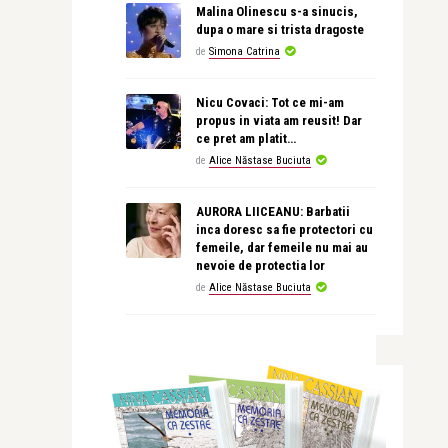
Malina Olinescu s-a sinucis,
dupa o mare si trista dragoste
de
Simona Catrina
Nicu Covaci: Tot ce mi-am
propus in viata am reusit! Dar
ce pret am platit…
de
Alice Năstase Buciuta
AURORA LIICEANU: Barbatii
inca doresc sa fie protectori cu
femeile, dar femeile nu mai au
nevoie de protectia lor
de
Alice Năstase Buciuta