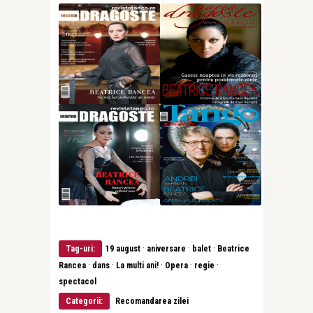
·
·
·
Tag-uri:
19 august
aniversare
balet
Beatrice
·
·
·
·
·
Rancea
dans
La multi ani!
Opera
regie
spectacol
Categorii:
Recomandarea zilei