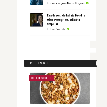
de
revistatango.ro Marea Dragoste
Eva Green, de la fata Bond la
Miss Peregrine, stăpâna
timpului
de
Irina Botezatu
RETETE SI DIETE
RETETE SI DIETE