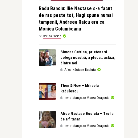
Radu Banciu: Ilie Nastase s-a facut
de ras peste tot, Hagi spune numai
tampenii, Andreea Raicu era ca
Monica Columbeanu
de
Corina Stoica
Simona Catrina, prietena și
colega noastră, a plecat, astăzi,
dintre noi
de
Alice Năstase Buciuta
Then & Now – Mihaela
Radulescu
de
revistatango.ro Marea Dragoste
Alice Nastase Buciuta – Trufia
de a fi tanar
de
revistatango.ro Marea Dragoste