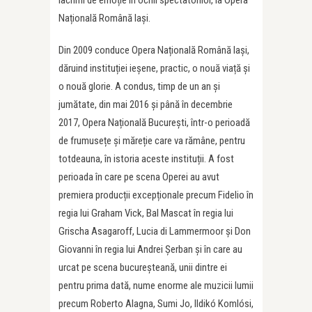
Națională Română Iași.
Din 2009 conduce Opera Națională Română Iași,
dăruind instituției ieșene, practic, o nouă viață și
o nouă glorie.
A condus, timp de un an și
jumătate, din mai 2016 și până în decembrie
2017, Opera Națională București, într-o perioadă
de frumusețe și măreție care va rămâne, pentru
totdeauna, în istoria aceste instituții. A fost
perioada în care pe scena Operei au avut
premiera producții excepționale precum Fidelio în
regia lui Graham Vick, Bal Mascat în regia lui
Grischa Asagaroff, Lucia di Lammermoor și Don
Giovanni în regia lui Andrei Șerban și în care au
urcat pe scena bucureșteană, unii dintre ei
pentru prima dată, nume enorme ale muzicii lumii
precum Roberto Alagna, Sumi Jo,
Ildikó Komlósi,