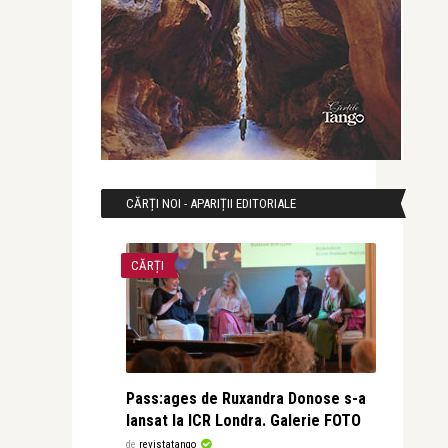
CĂRȚI NOI - APARIȚII EDITORIALE
CĂRȚI
Pass:ages de Ruxandra Donose s-a
lansat la ICR Londra. Galerie FOTO
de
revistatango