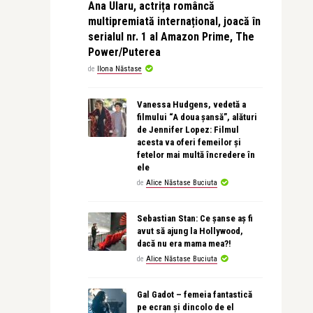
Ana Ularu, actrița româncă
multipremiată internațional, joacă în
serialul nr. 1 al Amazon Prime, The
Power/Puterea
de
Ilona Năstase
Vanessa Hudgens, vedetă a
filmului “A doua șansă”, alături
de Jennifer Lopez: Filmul
acesta va oferi femeilor și
fetelor mai multă încredere în
ele
de
Alice Năstase Buciuta
Sebastian Stan: Ce șanse aș fi
avut să ajung la Hollywood,
dacă nu era mama mea?!
de
Alice Năstase Buciuta
Gal Gadot – femeia fantastică
pe ecran și dincolo de el