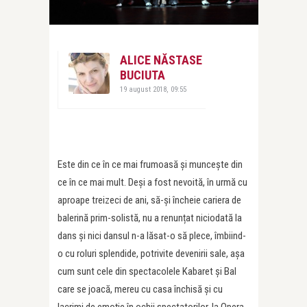
ALICE NĂSTASE
BUCIUTA
19 august 2018, 09:55
Este din ce în ce mai frumoasă și muncește din
ce în ce mai mult. Deși a fost nevoită, în urmă cu
aproape treizeci de ani, să-și încheie cariera de
balerină prim-solistă, nu a renunțat niciodată la
dans și nici dansul n-a lăsat-o să plece, îmbiind-
o cu roluri splendide, potrivite devenirii sale, așa
cum sunt cele din spectacolele Kabaret și Bal
care se joacă, mereu cu casa închisă și cu
lacrimi de emoție în ochii spectatorilor, la Opera