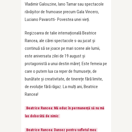
Vladimir Galouzine, Iano Tamar sau spectacole
răvășitor de frumoase precum Gala Vincero,
Luciano Pavarotti- Povestea unei vieți.
Regizoarea de talie internațională Beatrice
Rancea, ale cărei spectacole s-au jucat și
continuă să se joace pe mari scene ale lumii,
este aniversata zilei de 19 august și
protagonistă a unui destin măreț. Este femeia pe
care o putem lua ca reper de frumusețe, de
bunătate și creativitate, de tinerețe fără limite,
de evoluție fără răgaz. La mulți ani, Beatrice
Rancea!
Beatrice Rancea: Mă educ în permanență să nu mă
las doborâtă de nimic
Beatrice Rancea: Dansez pentru sufletul meu