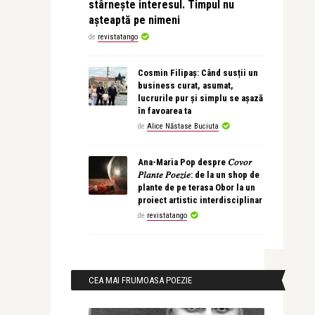
stârnește interesul. Timpul nu
așteaptă pe nimeni
de
revistatango
Cosmin Filipaș: Când susții un
business curat, asumat,
lucrurile pur și simplu se așază
în favoarea ta
de
Alice Năstase Buciuta
Ana-Maria Pop despre 𝐶𝑜𝑣𝑜𝑟
𝑃𝑙𝑎𝑛𝑡𝑒 𝑃𝑜𝑒𝑧𝑖𝑒: de la un shop de
plante de pe terasa Obor la un
proiect artistic interdisciplinar
de
revistatango
CEA MAI FRUMOASA POEZIE