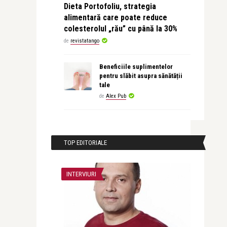
Dieta Portofoliu, strategia
alimentară care poate reduce
colesterolul „rău” cu până la 30%
de
revistatango
Beneficiile suplimentelor
pentru slăbit asupra sănătății
tale
de
Alex Pub
TOP EDITORIALE
INTERVIURI