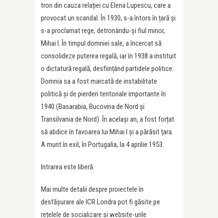
tron din cauza relației cu Elena Lupescu, care a
provocat un scandal. În 1930, s-a întors în țară și
s-a proclamat rege, detronându-și fiul minor,
Mihai I. În timpul domniei sale, a încercat să
consolideze puterea regală, iar în 1938 a instituit
o dictatură regală, desființând partidele politice.
Domnia sa a fost marcată de instabilitate
politică și de pierderi teritoriale importante în
1940 (Basarabia, Bucovina de Nord și
Transilvania de Nord). În același an, a fost forțat
să abdice în favoarea lui Mihai I și a părăsit țara.
A murit în exil, în Portugalia, la 4 aprilie 1953.
Intrarea este liberă.
Mai multe detalii despre proiectele în
desfășurare ale ICR Londra pot fi găsite pe
rețelele de socializare și website-urile