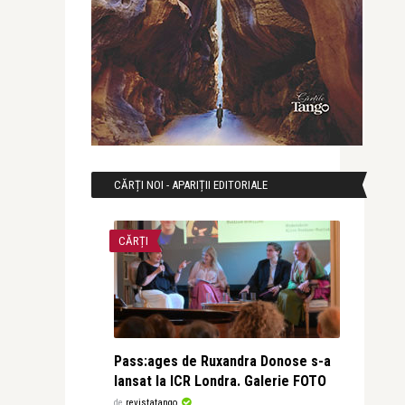
CĂRȚI NOI - APARIȚII EDITORIALE
CĂRȚI
Pass:ages de Ruxandra Donose s-a
lansat la ICR Londra. Galerie FOTO
de
revistatango