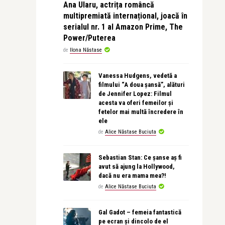
Ana Ularu, actrița româncă
multipremiată internațional, joacă în
serialul nr. 1 al Amazon Prime, The
Power/Puterea
de
Ilona Năstase
Vanessa Hudgens, vedetă a
filmului “A doua șansă”, alături
de Jennifer Lopez: Filmul
acesta va oferi femeilor și
fetelor mai multă încredere în
ele
de
Alice Năstase Buciuta
Sebastian Stan: Ce șanse aș fi
avut să ajung la Hollywood,
dacă nu era mama mea?!
de
Alice Năstase Buciuta
Gal Gadot – femeia fantastică
pe ecran și dincolo de el