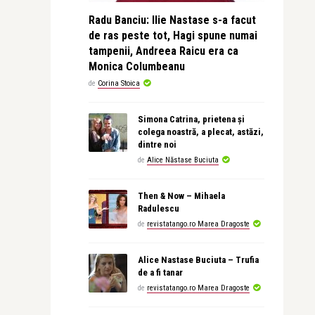
Radu Banciu: Ilie Nastase s-a facut
de ras peste tot, Hagi spune numai
tampenii, Andreea Raicu era ca
Monica Columbeanu
de
Corina Stoica
Simona Catrina, prietena și
colega noastră, a plecat, astăzi,
dintre noi
de
Alice Năstase Buciuta
Then & Now – Mihaela
Radulescu
de
revistatango.ro Marea Dragoste
Alice Nastase Buciuta – Trufia
de a fi tanar
de
revistatango.ro Marea Dragoste