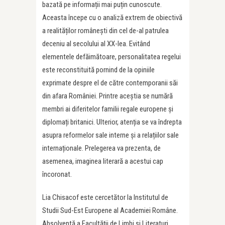
bazată pe informații mai puțin cunoscute.
Aceasta începe cu o analiză extrem de obiectivă
a realităților românești din cel de-al patrulea
deceniu al secolului al XX-lea. Evitând
elementele defăimătoare, personalitatea regelui
este reconstituită pornind de la opiniile
exprimate despre el de către contemporanii săi
din afara României. Printre aceștia se numără
membri ai diferitelor familii regale europene și
diplomați britanici. Ulterior, atenția se va îndrepta
asupra reformelor sale interne și a relațiilor sale
internaționale. Prelegerea va prezenta, de
asemenea, imaginea literară a acestui cap
încoronat.
Lia Chisacof este cercetător la Institutul de
Studii Sud-Est Europene al Academiei Române.
Absolventă a Facultății de Limbi și Literaturi