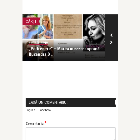
LIFE
LIFE
revistatango
Alice N
 mezzo-soprană
Cartea de debut a mezzosopranei
Marius
Ruxandra Donose se lanse ...
patrio
LASĂ UN COMENTARIU:
Login cu Facebook
*
Comentariu: