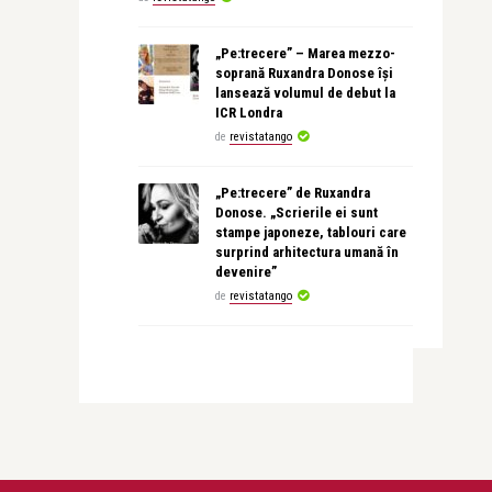
„Pe:trecere” – Marea mezzo-
soprană Ruxandra Donose își
lansează volumul de debut la
ICR Londra
de
revistatango
„Pe:trecere” de Ruxandra
Donose. „Scrierile ei sunt
stampe japoneze, tablouri care
surprind arhitectura umană în
devenire”
de
revistatango