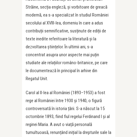
Străine, secția engleză, și vorbitoare de greacă
modernă, ea s-a specializat în studiul României
secolului al XVIII-lea, domeniu în care a adus
contribuții semnificative, susținute de ediții de
texte inedite referitoare la literatură și la
dezvoltarea științelor. În ultimii ani, s-a
concentrat asupra unor aspecte mai puțin
studiate ale relațiilor româno-britanice, pe care
le documentează în principal în arhive din
Regatul Unit.
Carol al II-lea al României (1893–1953) a fost
rege al României între 1930 și 1940, o figură
controversată în istoria țării. S-a născut la 15
octombrie 1893, fiind fiul regelui Ferdinand I și al
reginei Maria. A avut o viață personală
tumultuoasă, renunțând inițial la drepturile sale la