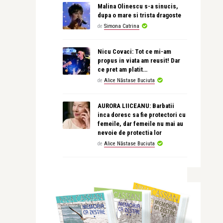
Malina Olinescu s-a sinucis,
dupa o mare si trista dragoste
de
Simona Catrina
Nicu Covaci: Tot ce mi-am
propus in viata am reusit! Dar
ce pret am platit…
de
Alice Năstase Buciuta
AURORA LIICEANU: Barbatii
inca doresc sa fie protectori cu
femeile, dar femeile nu mai au
nevoie de protectia lor
de
Alice Năstase Buciuta