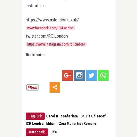
institutului:
https://www.rcilondon.co.uk/
www.facebook.com/ICRLondon
twitter.com/RCILondon
https://www.instagram.com/rcilondon/
Distribuie:
·
·
·
Tag-uri:
Carol II
conferinta
Dr. Lia Chisacof
·
·
ICR Londra
Mihai I
Ziua Monarhiei Române
Categorii:
Life