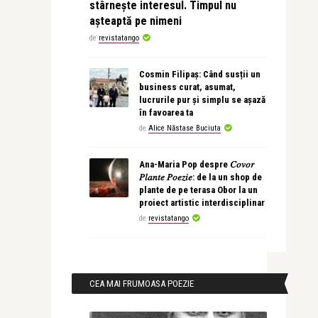
stârnește interesul. Timpul nu
așteaptă pe nimeni
de
revistatango
Cosmin Filipaș: Când susții un
business curat, asumat,
lucrurile pur și simplu se așază
în favoarea ta
de
Alice Năstase Buciuta
Ana-Maria Pop despre 𝐶𝑜𝑣𝑜𝑟
𝑃𝑙𝑎𝑛𝑡𝑒 𝑃𝑜𝑒𝑧𝑖𝑒: de la un shop de
plante de pe terasa Obor la un
proiect artistic interdisciplinar
de
revistatango
CEA MAI FRUMOASA POEZIE