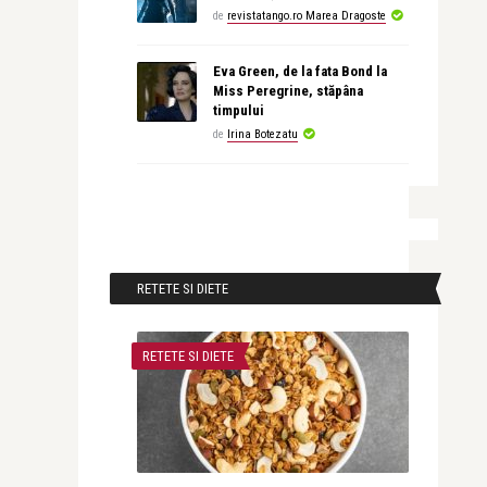
de
revistatango.ro Marea Dragoste
Eva Green, de la fata Bond la
Miss Peregrine, stăpâna
timpului
de
Irina Botezatu
RETETE SI DIETE
RETETE SI DIETE