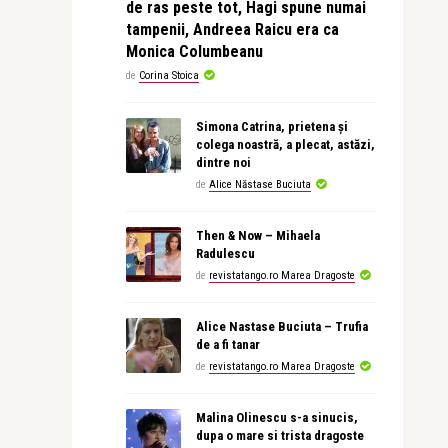
de ras peste tot, Hagi spune numai
tampenii, Andreea Raicu era ca
Monica Columbeanu
de
Corina Stoica
Simona Catrina, prietena și
colega noastră, a plecat, astăzi,
dintre noi
de
Alice Năstase Buciuta
Then & Now – Mihaela
Radulescu
de
revistatango.ro Marea Dragoste
Alice Nastase Buciuta – Trufia
de a fi tanar
de
revistatango.ro Marea Dragoste
Malina Olinescu s-a sinucis,
dupa o mare si trista dragoste