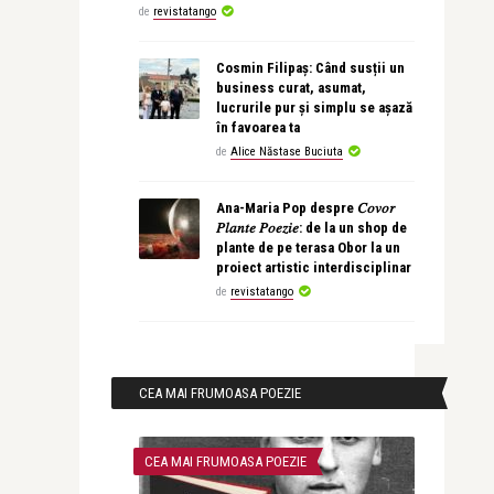
de
revistatango
Cosmin Filipaș: Când susții un
business curat, asumat,
lucrurile pur și simplu se așază
în favoarea ta
de
Alice Năstase Buciuta
Ana-Maria Pop despre 𝐶𝑜𝑣𝑜𝑟
𝑃𝑙𝑎𝑛𝑡𝑒 𝑃𝑜𝑒𝑧𝑖𝑒: de la un shop de
plante de pe terasa Obor la un
proiect artistic interdisciplinar
de
revistatango
CEA MAI FRUMOASA POEZIE
CEA MAI FRUMOASA POEZIE