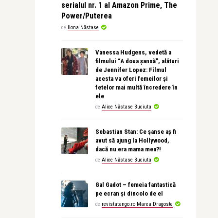
serialul nr. 1 al Amazon Prime, The
Power/Puterea
de
Ilona Năstase
Vanessa Hudgens, vedetă a
filmului “A doua șansă”, alături
de Jennifer Lopez: Filmul
acesta va oferi femeilor și
fetelor mai multă încredere în
ele
de
Alice Năstase Buciuta
Sebastian Stan: Ce șanse aș fi
avut să ajung la Hollywood,
dacă nu era mama mea?!
de
Alice Năstase Buciuta
Gal Gadot – femeia fantastică
pe ecran și dincolo de el
de
revistatango.ro Marea Dragoste