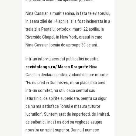
Nina Cassian a murit senina, in fata televizorului,
in seara zilei de 14 aprilie, si a fost incinerata in a
treia zi a Pastelui ortodox, marti, 22 aprilie, la
Riverside Chapel, in New York, orasul in care
Nina Cassian locuia de aproape 30 de ani.
Intr-un interviu acordat publicatiei noastre,
revistatango.ro/ Marea Dragoste
Nina
Cassian declara candva, vorbind despre moarte:
“Eu nu cred in Dumnezeu, mi-ar placea sa cred
intr-un comitet, nu stiu daca central sau
laturalnic, de spirite superioare, pentru ca sigur
ca nu ma satisface “omul e masura tuturor
lucrurilor”. Suntem atat de imperfecti, de limitati,
de salbatici, incat as dori sa vegheze asupra
noastra un spirit superior. Dar nu-l numesc