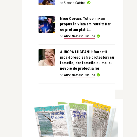
de
Simona Catrina
Nicu Covaci: Tot ce mi-am
propus in viata am reusit! Dar
ce pret am platit…
de
Alice Năstase Buciuta
AURORA LIICEANU: Barbatii
inca doresc sa fie protectori cu
femeile, dar femeile nu mai au
nevoie de protectia lor
de
Alice Năstase Buciuta