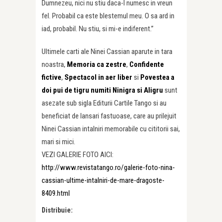
Dumnezeu, nici nu stiu daca-l numesc in vreun
fel. Probabil ca este blestemul meu. O sa ard in
iad, probabil. Nu stiu, si mi-e indiferent.”
Ultimele carti ale Ninei Cassian aparute in tara
noastra,
Memoria ca zestre
,
Confidente
fictive
,
Spectacol in aer liber
si
Povestea a
doi pui de tigru numiti Ninigra si Aligru
sunt
asezate sub sigla Editurii Cartile Tango si au
beneficiat de lansari fastuoase, care au prilejuit
Ninei Cassian intalniri memorabile cu cititorii sai,
mari si mici.
VEZI GALERIE FOTO AICI:
http://www.revistatango.ro/galerie-foto-nina-
cassian-ultime-intalniri-de-mare-dragoste-
8409.html
Distribuie: