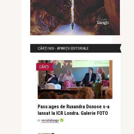
CĂRȚI NOI - APARIȚII EDITORIALE
CĂRȚI
Pass:ages de Ruxandra Donose s-a
lansat la ICR Londra. Galerie FOTO
de
revistatango