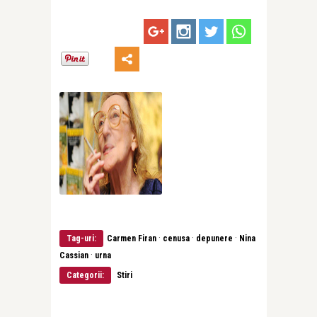
·
·
·
Tag-uri:
Carmen Firan
cenusa
depunere
Nina
·
Cassian
urna
Categorii:
Stiri