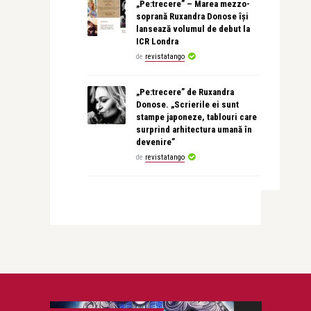
„Pe:trecere” – Marea mezzo-
soprană Ruxandra Donose își
lansează volumul de debut la
ICR Londra
de
revistatango
„Pe:trecere” de Ruxandra
Donose. „Scrierile ei sunt
stampe japoneze, tablouri care
surprind arhitectura umană în
devenire”
de
revistatango