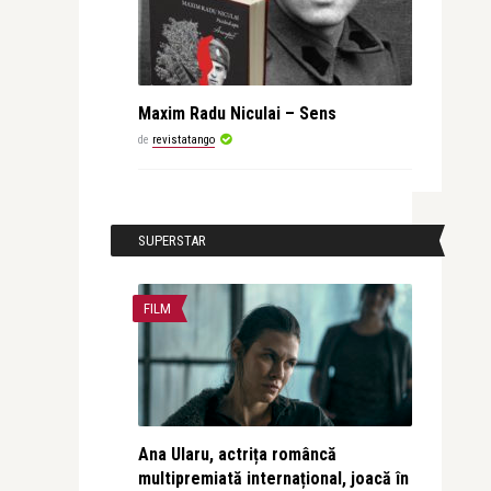
Maxim Radu Niculai – Sens
de
revistatango
SUPERSTAR
FILM
Ana Ularu, actrița româncă
multipremiată internațional, joacă în