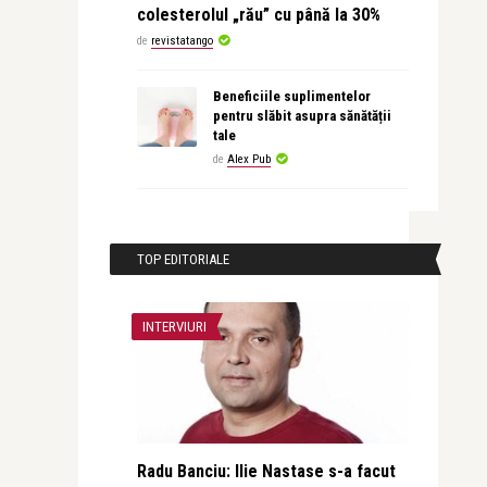
colesterolul „rău” cu până la 30%
de
revistatango
Beneficiile suplimentelor
pentru slăbit asupra sănătății
tale
de
Alex Pub
TOP EDITORIALE
INTERVIURI
Radu Banciu: Ilie Nastase s-a facut