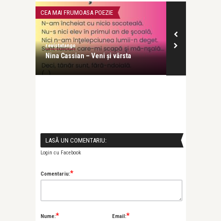
CEA MAI FRUMOASA POEZIE
CEA MAI FRUMOA
revistatango
revistatango
e. O sută
Nina Cassian – Veni și vârsta
Nina Cassian
LASĂ UN COMENTARIU:
Login cu Facebook
*
Comentariu:
*
*
Nume:
Email: