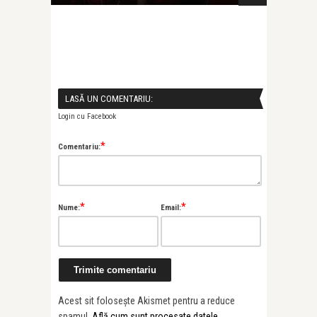
LASĂ UN COMENTARIU:
Login cu Facebook
*
Comentariu:
*
*
Nume:
Email:
Acest sit folosește Akismet pentru a reduce
spamul.
Află cum sunt procesate datele