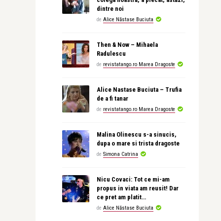
dintre noi
de
Alice Năstase Buciuta
Then & Now – Mihaela
Radulescu
de
revistatango.ro Marea Dragoste
Alice Nastase Buciuta – Trufia
de a fi tanar
de
revistatango.ro Marea Dragoste
Malina Olinescu s-a sinucis,
dupa o mare si trista dragoste
de
Simona Catrina
Nicu Covaci: Tot ce mi-am
propus in viata am reusit! Dar
ce pret am platit…
de
Alice Năstase Buciuta