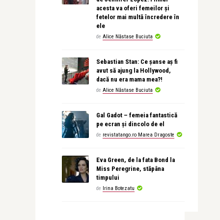
acesta va oferi femeilor și
fetelor mai multă încredere în
ele
de
Alice Năstase Buciuta
Sebastian Stan: Ce șanse aș fi
avut să ajung la Hollywood,
dacă nu era mama mea?!
de
Alice Năstase Buciuta
Gal Gadot – femeia fantastică
pe ecran și dincolo de el
de
revistatango.ro Marea Dragoste
Eva Green, de la fata Bond la
Miss Peregrine, stăpâna
timpului
de
Irina Botezatu