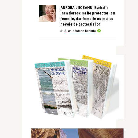
AURORA LIICEANU: Barbatii
inca doresc sa fie protectori cu
femeile, dar femeile nu mai au
nevoie de protectia lor
de
Alice Năstase Buciuta