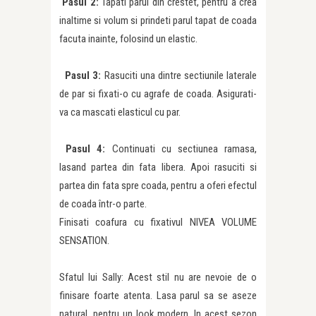
Pasul 2:
Tapati parul din crestet, pentru a crea
inaltime si volum si prindeti parul tapat de coada
facuta inainte, folosind un elastic.
Pasul 3:
Rasuciti una dintre sectiunile laterale
de par si fixati-o cu agrafe de coada. Asigurati-
va ca mascati elasticul cu par.
Pasul 4:
Continuati cu sectiunea ramasa,
lasand partea din fata libera. Apoi rasuciti si
partea din fata spre coada, pentru a oferi efectul
de coada într-o parte.
Finisati coafura cu fixativul NIVEA VOLUME
SENSATION.
Sfatul lui Sally: Acest stil nu are nevoie de o
finisare foarte atenta. Lasa parul sa se aseze
natural, pentru un look modern. In acest sezon