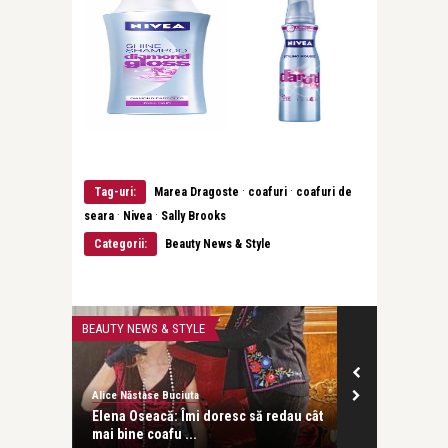
·
·
Tag-uri:
Marea Dragoste
coafuri
coafuri de
·
·
seara
Nivea
Sally Brooks
Categorii:
Beauty News & Style
BEAUTY NEWS & STYLE
BEAUTY NEWS & 
Alice Năstase Buciuta
revistatango
grijă
Elena Oseacă: Îmi doresc să redau cât
Noile geluri 
mai bine coafu ...
Blends aduc b