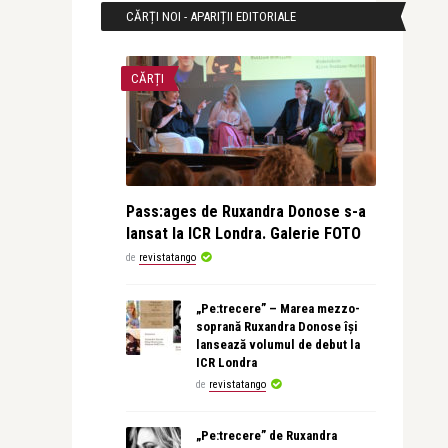
CĂRȚI NOI - APARIȚII EDITORIALE
CĂRȚI
Pass:ages de Ruxandra Donose s-a
lansat la ICR Londra. Galerie FOTO
de
revistatango
„Pe:trecere” – Marea mezzo-
soprană Ruxandra Donose își
lansează volumul de debut la
ICR Londra
de
revistatango
„Pe:trecere” de Ruxandra