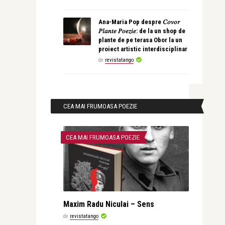
Ana-Maria Pop despre 𝐶𝑜𝑣𝑜𝑟
𝑃𝑙𝑎𝑛𝑡𝑒 𝑃𝑜𝑒𝑧𝑖𝑒: de la un shop de
plante de pe terasa Obor la un
proiect artistic interdisciplinar
de
revistatango
CEA MAI FRUMOASA POEZIE
CEA MAI FRUMOASA POEZIE
Maxim Radu Niculai – Sens
de
revistatango