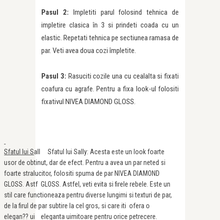
Pasul 2:
Impletiti parul folosind tehnica de
impletire clasica în 3 si prindeti coada cu un
elastic. Repetati tehnica pe sectiunea ramasa de
par. Veti avea doua cozi împletite.
Pasul 3:
Rasuciti cozile una cu cealalta si fixati
coafura cu agrafe. Pentru a fixa look-ul folositi
fixativul NIVEA DIAMOND GLOSS.
Sfatul lui S
all Sfatul lui Sally: Acesta este un look foarte
usor de obtinut, dar de efect. Pentru a avea un par neted si
foarte stralucitor, folositi spuma de par NIVEA DIAMOND
GLOSS. Astf GLOSS. Astfel, veti evita si firele rebele. Este un
stil care functioneaza pentru diverse lungimi si texturi de par,
de la firul de par subtire la cel gros, si care iti ofera o
elegan?? ui eleganta uimitoare pentru orice petrecere.