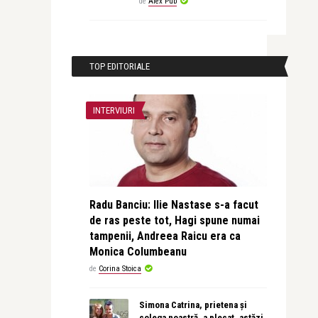
de
Alex Pub
TOP EDITORIALE
INTERVIURI
Radu Banciu: Ilie Nastase s-a facut
de ras peste tot, Hagi spune numai
tampenii, Andreea Raicu era ca
Monica Columbeanu
de
Corina Stoica
Simona Catrina, prietena și
colega noastră, a plecat, astăzi,