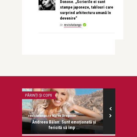
Donose. „Scrierile ei sunt
stampe japoneze, tablouri care
surprind arhitectura umană în
devenire”
de
revistatango
PĂRINȚI ȘI COPII
FILM
revistatango.ro Marea Dragoste
revistatango.ro
onose.
Andreea Bălan: Sunt emoționată și
Crulic p
fericită să împ ...
speciale