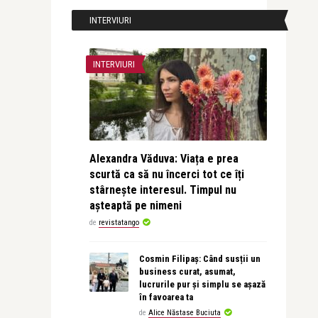
INTERVIURI
INTERVIURI
Alexandra Văduva: Viața e prea
scurtă ca să nu încerci tot ce îți
stârnește interesul. Timpul nu
așteaptă pe nimeni
de
revistatango
Cosmin Filipaș: Când susții un
business curat, asumat,
lucrurile pur și simplu se așază
în favoarea ta
de
Alice Năstase Buciuta