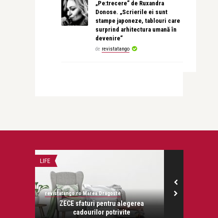
„Pe:trecere” de Ruxandra
Donose. „Scrierile ei sunt
stampe japoneze, tablouri care
surprind arhitectura umană în
devenire”
de
revistatango
DOSAR
TEATRU
Nouria Nouri
revistatango.ro
erea
Fiice triste, tati pierduti
Seară eveni
spec