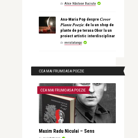
de
Alice Năstase Buciuta
Ana-Maria Pop despre 𝐶𝑜𝑣𝑜𝑟
𝑃𝑙𝑎𝑛𝑡𝑒 𝑃𝑜𝑒𝑧𝑖𝑒: de la un shop de
plante de pe terasa Obor la un
proiect artistic interdisciplinar
de
revistatango
CEA MAI FRUMOASA POEZIE
CEA MAI FRUMOASA POEZIE
Maxim Radu Niculai – Sens