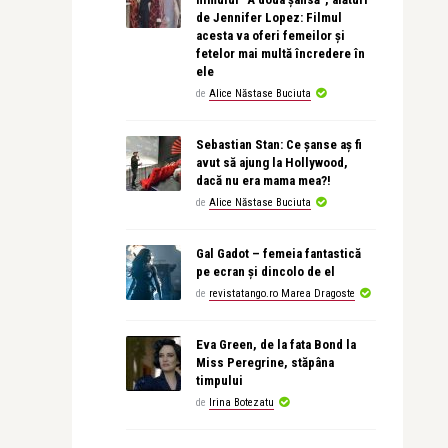
de Jennifer Lopez: Filmul
acesta va oferi femeilor și
fetelor mai multă încredere în
ele
de
Alice Năstase Buciuta
Sebastian Stan: Ce șanse aș fi
avut să ajung la Hollywood,
dacă nu era mama mea?!
de
Alice Năstase Buciuta
Gal Gadot – femeia fantastică
pe ecran și dincolo de el
de
revistatango.ro Marea Dragoste
Eva Green, de la fata Bond la
Miss Peregrine, stăpâna
timpului
de
Irina Botezatu