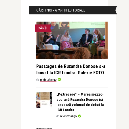
CĂRȚI NOI - APARIȚII EDITORIALE
CĂRȚI
Pass:ages de Ruxandra Donose s-a
lansat la ICR Londra. Galerie FOTO
de
revistatango
„Pe:trecere” – Marea mezzo-
soprană Ruxandra Donose își
lansează volumul de debut la
ICR Londra
de
revistatango