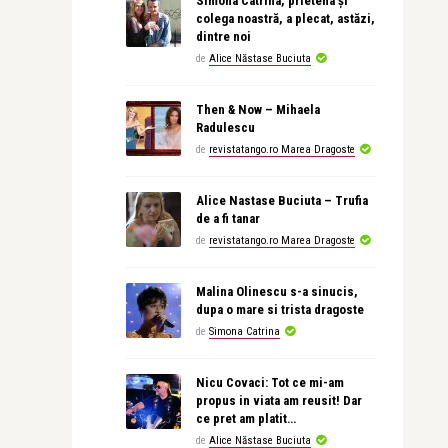
Simona Catrina, prietena și
colega noastră, a plecat, astăzi,
dintre noi
de
Alice Năstase Buciuta
Then & Now – Mihaela
Radulescu
de
revistatango.ro Marea Dragoste
Alice Nastase Buciuta – Trufia
de a fi tanar
de
revistatango.ro Marea Dragoste
Malina Olinescu s-a sinucis,
dupa o mare si trista dragoste
de
Simona Catrina
Nicu Covaci: Tot ce mi-am
propus in viata am reusit! Dar
ce pret am platit…
de
Alice Năstase Buciuta