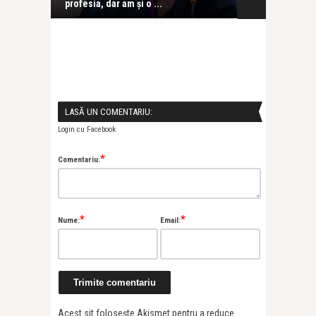
venit exact când tre ...
ce vrei de l ..
LASĂ UN COMENTARIU:
Login cu Facebook
*
Comentariu:
*
*
Nume:
Email:
Acest sit folosește Akismet pentru a reduce