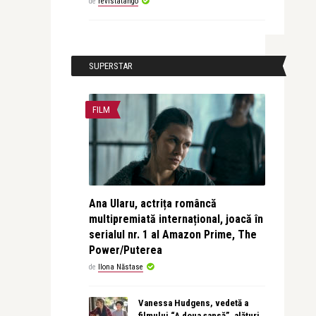
de
revistatango
SUPERSTAR
FILM
Ana Ularu, actrița româncă
multipremiată internațional, joacă în
serialul nr. 1 al Amazon Prime, The
Power/Puterea
de
Ilona Năstase
Vanessa Hudgens, vedetă a
filmului “A doua șansă”, alături