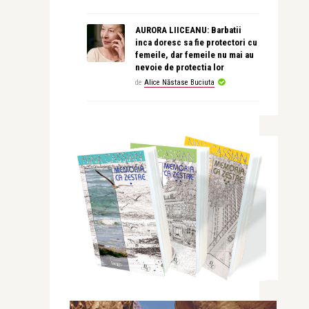
AURORA LIICEANU: Barbatii
inca doresc sa fie protectori cu
femeile, dar femeile nu mai au
nevoie de protectia lor
de
Alice Năstase Buciuta