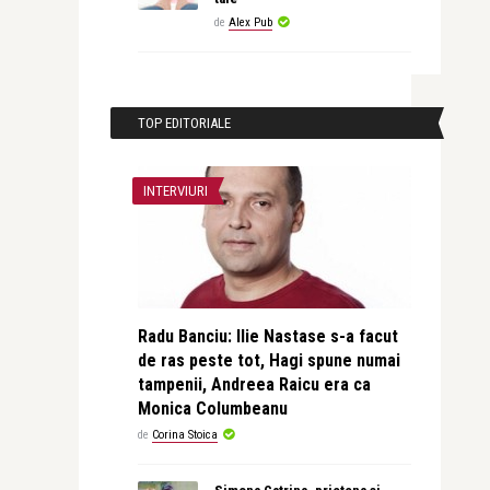
de
Alex Pub
TOP EDITORIALE
INTERVIURI
Radu Banciu: Ilie Nastase s-a facut
de ras peste tot, Hagi spune numai
tampenii, Andreea Raicu era ca
Monica Columbeanu
de
Corina Stoica