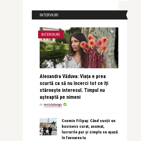
INTERVIURI
INTERVIURI
Alexandra Văduva: Viața e prea
scurtă ca să nu încerci tot ce îți
stârnește interesul. Timpul nu
așteaptă pe nimeni
de
revistatango
Cosmin Filipaș: Când susții un
business curat, asumat,
lucrurile pur și simplu se așază
în favoarea ta