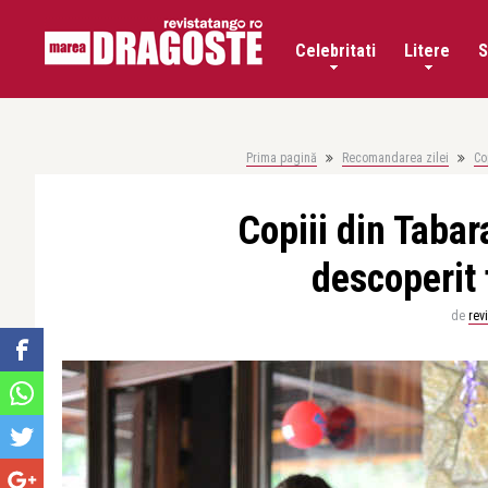
Celebritati
Litere
S
Prima pagină
Recomandarea zilei
Co
Copiii din Taba
descoperit 
de
rev