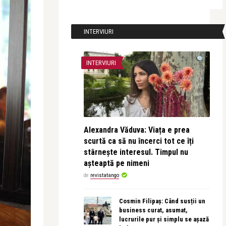
INTERVIURI
INTERVIURI
Alexandra Văduva: Viața e prea
scurtă ca să nu încerci tot ce îți
stârnește interesul. Timpul nu
așteaptă pe nimeni
de
revistatango
Cosmin Filipaș: Când susții un
business curat, asumat,
lucrurile pur și simplu se așază