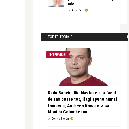
tale
de
Alex Pub
TOP EDITORIALE
INTERVIURI
Radu Banciu: Ilie Nastase s-a facut
de ras peste tot, Hagi spune numai
tampenii, Andreea Raicu era ca
Monica Columbeanu
de
Corina Stoica