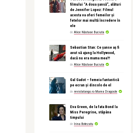
filmului “A doua șansă”, alături
de Jennifer Lopez: Filmul
acesta va oferi femeilor și
fetelor mai multă încredere în
ele
de
Alice Năstase Buciuta
Sebastian Stan: Ce șanse aș fi
avut să ajung la Hollywood,
dacă nu era mama mea?!
de
Alice Năstase Buciuta
Gal Gadot – femeia fantastică
pe ecran și dincolo de el
de
revistatango.ro Marea Dragoste
Eva Green, de la fata Bond la
Miss Peregrine, stăpâna
timpului
de
Irina Botezatu