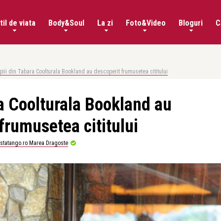
til de viata
Body&Soul
La zi
Foto&Video
Bloguri
C
piii din Tabara Coolturala Bookland au descoperit frumusetea cititului
ra Coolturala Bookland au
frumusetea cititului
istatango.ro Marea Dragoste