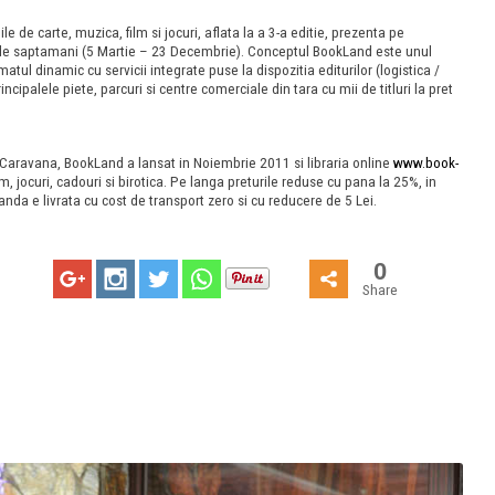
 de carte, muzica, film si jocuri, aflata la a 3-a editie, prezenta pe
2 de saptamani (5 Martie – 23 Decembrie). Conceptul BookLand este unul
atul dinamic cu servicii integrate puse la dispozitia editurilor (logistica /
cipalele piete, parcuri si centre comerciale din tara cu mii de titluri la pret
in Caravana, BookLand a lansat in Noiembrie 2011 si libraria online
www.book-
lm, jocuri, cadouri si birotica. Pe langa preturile reduse cu pana la 25%, in
anda e livrata cu cost de transport zero si cu reducere de 5 Lei.
0
Share