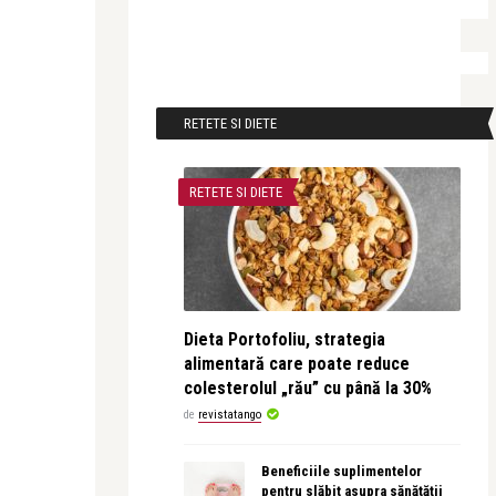
RETETE SI DIETE
RETETE SI DIETE
Dieta Portofoliu, strategia
alimentară care poate reduce
colesterolul „rău” cu până la 30%
de
revistatango
Beneficiile suplimentelor
pentru slăbit asupra sănătății