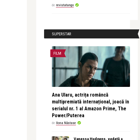
de
revistatango
SUPERSTAR
FILM
Ana Ularu, actrița româncă
multipremiată internațional, joacă în
serialul nr. 1 al Amazon Prime, The
Power/Puterea
de
Ilona Năstase
Vanessa Hudgens, vedetă a