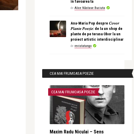
în favoarea ta
de
Alice Năstase Buciuta
Ana-Maria Pop despre 𝐶𝑜𝑣𝑜𝑟
𝑃𝑙𝑎𝑛𝑡𝑒 𝑃𝑜𝑒𝑧𝑖𝑒: de la un shop de
plante de pe terasa Obor la un
proiect artistic interdisciplinar
de
revistatango
CEA MAI FRUMOASA POEZIE
CEA MAI FRUMOASA POEZIE
Maxim Radu Niculai – Sens