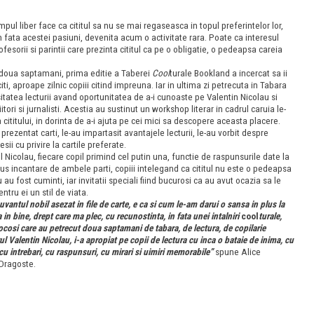
mpul liber face ca cititul sa nu se mai regaseasca in topul preferintelor lor,
 in fata acestei pasiuni, devenita acum o activitate rara. Poate ca interesul
ofesorii si parintii care prezinta cititul ca pe o obligatie, o pedeapsa careia
e doua saptamani, prima editie a Taberei
Cool
turale Bookland a incercat sa ii
iti, aproape zilnic copiii citind impreuna. Iar in ultima zi petrecuta in Tabara
sitatea lecturii avand oportunitatea de a-i cunoaste pe Valentin Nicolau si
tori si jurnalisti. Acestia au sustinut un workshop literar in cadrul caruia le-
cititului, in dorinta de a-i ajuta pe cei mici sa descopere aceasta placere.
prezentat carti, le-au impartasit avantajele lecturii, le-au vorbit despre
ii cu privire la cartile preferate.
l Nicolau, fiecare copil primind cel putin una, functie de raspunsurile date la
dus incantare de ambele parti, copiii intelegand ca cititul nu este o pedeapsa
u fost cuminti, iar invitatii speciali fiind bucurosi ca au avut ocazia sa le
tru ei un stil de viata.
vantul nobil asezat in file de carte, e ca si cum le-am darui o sansa in plus la
 in bine, drept care ma plec, cu recunostinta, in fata unei intalniri
cool
turale,
cosi care au petrecut doua saptamani de tabara, de lectura, de copilarie
ul Valentin Nicolau, i-a apropiat pe copii de lectura cu inca o bataie de inima, cu
 intrebari, cu raspunsuri, cu mirari si uimiri memorabile”
spune Alice
Dragoste.