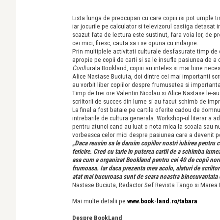
Lista lunga de preocupari cu care copiii isi pot umple ti
iar jocurile pe calculator si televizorul castiga detasat
scazut fata de lectura este sustinut, fara voia lor, de pr
cei mici, firesc, cauta sa i se opuna cu indarjire.
Prin multiplele activitati culturale desfasurate timp d
apropie pe copii de carti si sa le insufle pasiunea de a c
Cool
turala Bookland, copiii au inteles si mai bine nece
Alice Nastase Buciuta, doi dintre cei mai importanti scrii
au vorbit liber copiilor despre frumusetea si importanta 
Timp de trei ore Valentin Nicolau si Alice Nastase le-au 
scriitorii de succes din lume si au facut schimb de impres
La final a fost bataie pe cartile oferite cadou de domnu
intrebarile de cultura generala. Workshop-ul literar a a
pentru atunci cand au luat o nota mica la scoala sau nu a
vorbeasca celor mici despre pasiunea care a devenit pen
„Daca reusim sa le daruim copiilor nostri iubirea pentru cu
fericire. Cred cu tarie in puterea cartii de a schimba lumea
asa cum a organizat Bookland pentru cei 40 de copii noro
frumoasa. Iar daca prezenta mea acolo, alaturi de scriitor
atat mai bucuroasa sunt de seara noastra binecuvantata cu
Nastase Buciuta, Redactor Sef Revista Tango si Marea 
Mai multe detalii pe
www.book-land.ro/tabara
Despre BookLand