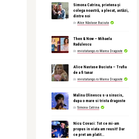
Simona Catrina, prietena și
colega noastră, a plecat, astăzi,
dintre noi
de
Alice Năstase Buciuta
Then & Now – Mihaela
Radulescu
de
revistatango.ro Marea Dragoste
Alice Nastase Buciuta – Trufia
de a fi tanar
de
revistatango.ro Marea Dragoste
Malina Olinescu s-a sinucis,
dupa o mare si trista dragoste
de
Simona Catrina
Nicu Covaci: Tot ce mi-am
propus in viata am reusit! Dar
ce pret am platit…