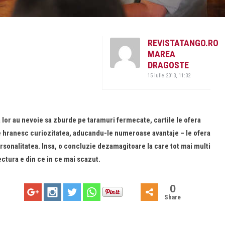
REVISTATANGO.RO
MAREA
DRAGOSTE
15 iulie 2013, 11:32
tea lor au nevoie sa zburde pe taramuri fermecate, cartile le ofera
le hranesc curiozitatea, aducandu-le numeroase avantaje – le ofera
personalitatea. Insa, o concluzie dezamagitoare la care tot mai multi
ectura e din ce in ce mai scazut.
0
Share