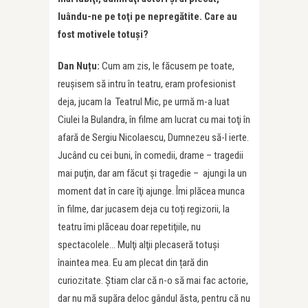
luându-ne pe toţi pe nepregătite. Care au
fost motivele totuşi?
Dan Nuțu:
Cum am zis, le făcusem pe toate,
reuşisem să intru în teatru, eram profesionist
deja, jucam la Teatrul Mic, pe urmă m-a luat
Ciulei la Bulandra, în filme am lucrat cu mai toţi în
afară de Sergiu Nicolaescu, Dumnezeu să-l ierte.
Jucând cu cei buni, în comedii, drame – tragedii
mai puţin, dar am făcut și tragedie – ajungi la un
moment dat în care îţi ajunge. Îmi plăcea munca
în filme, dar jucasem deja cu toți regizorii, la
teatru îmi plăceau doar repetiţiile, nu
spectacolele… Mulţi alţii plecaseră totuşi
înaintea mea. Eu am plecat din țară din
curiozitate. Ştiam clar că n-o să mai fac actorie,
dar nu mă supăra deloc gândul ăsta, pentru că nu