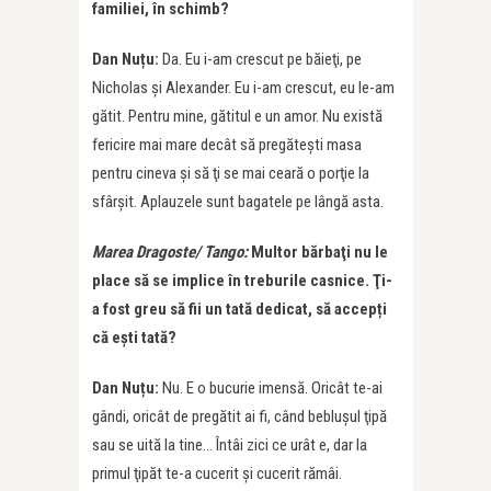
familiei, în schimb?
Dan Nuțu:
Da. Eu i-am crescut pe băieţi, pe
Nicholas şi Alexander. Eu i-am crescut, eu le-am
gătit. Pentru mine, gătitul e un amor. Nu există
fericire mai mare decât să pregăteşti masa
pentru cineva şi să ţi se mai ceară o porţie la
sfârşit. Aplauzele sunt bagatele pe lângă asta.
Marea Dragoste/ Tango:
Multor bărbaţi nu le
place să se implice în treburile casnice. Ţi-
a fost greu să fii un tată dedicat, să accepți
că ești tată?
Dan Nuțu:
Nu. E o bucurie imensă. Oricât te-ai
gândi, oricât de pregătit ai fi, când beblușul ţipă
sau se uită la tine… Întâi zici ce urât e, dar la
primul ţipăt te-a cucerit și cucerit rămâi.