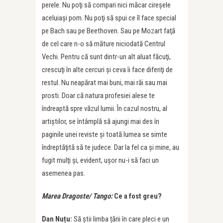
perele. Nu poţi să compari nici măcar cireşele
aceluiaşi pom. Nu poţi să spui ce îl face special
pe Bach sau pe Beethoven. Sau pe Mozart faţă
de cel care n-o să măture niciodată Centrul
Vechi. Pentru că sunt dintr-un alt aluat făcuţi,
crescuţi în alte cercuri şi ceva îi face diferiţi de
restul. Nu neapărat mai buni, mai răi sau mai
prosti. Doar că natura profesiei alese te
îndreaptă spre văzul lumii. În cazul nostru, al
artiştilor, se întâmplă să ajungi mai des în
paginile unei reviste şi toată lumea se simte
îndreptăţită să te judece. Dar la fel ca și mine, au
fugit mulţi și, evident, uşor nu-i să faci un
asemenea pas.
Marea Dragoste/ Tango:
Ce a fost greu?
Dan Nuțu:
Să știi limba țării în care pleci e un