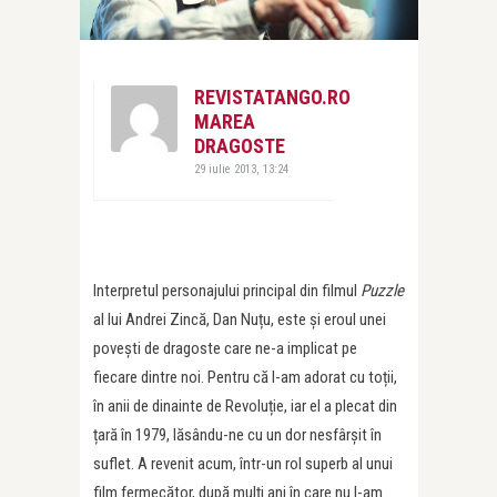
REVISTATANGO.RO
MAREA
DRAGOSTE
29 iulie 2013, 13:24
Interpretul personajului principal din filmul
Puzzle
al lui Andrei Zincă, Dan Nuțu, este și eroul unei
povești de dragoste care ne-a implicat pe
fiecare dintre noi. Pentru că l-am adorat cu toții,
în anii de dinainte de Revoluție, iar el a plecat din
țară în 1979, lăsându-ne cu un dor nesfârșit în
suflet. A revenit acum, într-un rol superb al unui
film fermecător, după mulți ani în care nu l-am