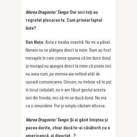
Marea Dragoste/ Tango:
Dar aici toţi au
regretat plecarea ta. Cum priveai faptul
ăsta?
Dan Nuțu:
Asta e treaba voastră. Nu mi-a păsat.
Nimeni nu se plângea direct la mine. Rare au fost
mesajele în care cineva spunea că îmi duce dorul
şi mesajul nu ajungea direct la mine că poate nici
nu avea cum, pe vremea aia nefiind atât de
uşoară comunicarea. Oricum, nu trebuie să te pui
în locul ceiluilalt, eu n-am făcut gestul acesta
nici din fronda, nici să mi se ducă dorul. Nu era
ca o sinucidere. Pur şi simplu căutam altceva.
Marea Dragoste/ Tango:
Şi ai găsit liniştea şi
pacea dorite, chiar dacă te-ai căsătorit cu o
americancă, ai divorțat…?