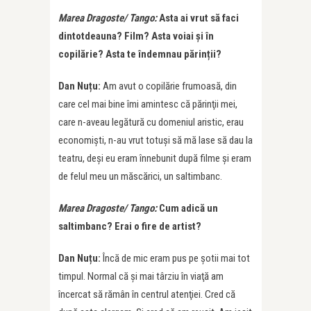
Marea Dragoste/ Tango:
Asta ai vrut să faci
dintotdeauna? Film? Asta voiai și în
copilărie? Asta te îndemnau părinții?
Dan Nuțu:
Am avut o copilărie frumoasă, din
care cel mai bine îmi amintesc că părinţii mei,
care n-aveau legătură cu domeniul aristic, erau
economiști, n-au vrut totuşi să mă lase să dau la
teatru, deși eu eram înnebunit după filme și eram
de felul meu un măscărici, un saltimbanc.
Marea Dragoste/ Tango:
Cum adică un
saltimbanc? Erai o fire de artist?
Dan Nuțu:
Încă de mic eram pus pe șotii mai tot
timpul. Normal că şi mai târziu în viaţă am
încercat să rămân în centrul atenţiei. Cred că