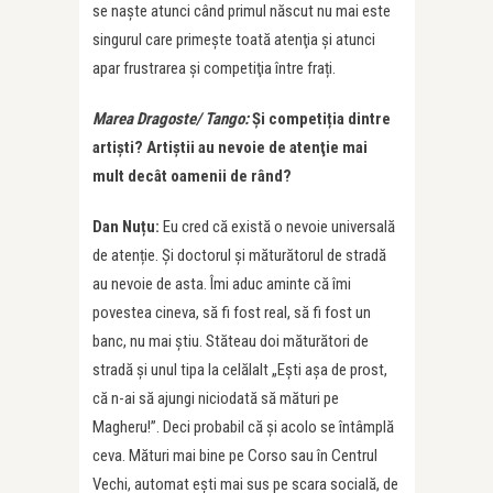
se naşte atunci când primul născut nu mai este
singurul care primeşte toată atenţia şi atunci
apar frustrarea şi competiţia între frați.
Marea Dragoste/ Tango:
Și competiția dintre
artiști? Artiştii au nevoie de atenţie mai
mult decât oamenii de rând?
Dan Nuțu:
Eu cred că există o nevoie universală
de atenție. Şi doctorul şi măturătorul de stradă
au nevoie de asta. Îmi aduc aminte că îmi
povestea cineva, să fi fost real, să fi fost un
banc, nu mai ştiu. Stăteau doi măturători de
stradă şi unul tipa la celălalt „Eşti aşa de prost,
că n-ai să ajungi niciodată să mături pe
Magheru!”. Deci probabil că şi acolo se întâmplă
ceva. Mături mai bine pe Corso sau în Centrul
Vechi, automat eşti mai sus pe scara socială, de