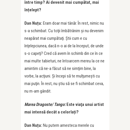
între timp? Ai devenit mai cumpătat, mai
înțelept?
Dan Nuțu:
Eram doar mai tânăr. În rest, nimic nu
s-a schimbat. Cu toţii îmbătrânim şi nu devenim
neapărat mai cumpătaţi. Ştii cum e cu
înţelepciunea, dacă n-o ai de la început, de unde
s-o capeţi? Cred că avem în schimb din ce în ce
mai multe tabieturi, ne întoarcem mereu la ce ne
amintim că ne-a făcut să ne simţim bine, la
vorbe, la acţiuni. Și începi să te mulţumeşti cu
mai puţin. În rest, nu ştiu să se fi schimbat ceva,
nu m-am gândit.
Marea Dragoste/ Tango:
Este viaţa unui artist
mai intensă decât a celorlați?
Dan Nuțu:
Nu putem amesteca merele cu