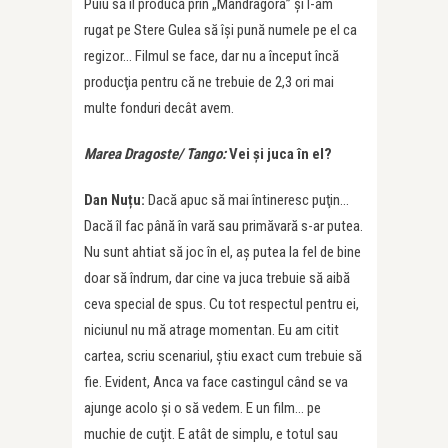
Puiu să îl producă prin „Mandragora” şi l-am
rugat pe Stere Gulea să îşi pună numele pe el ca
regizor… Filmul se face, dar nu a început încă
producţia pentru că ne trebuie de 2,3 ori mai
multe fonduri decât avem.
Marea Dragoste/ Tango:
Vei şi juca în el?
Dan Nuțu:
Dacă apuc să mai întineresc puţin…
Dacă îl fac până în vară sau primăvară s-ar putea.
Nu sunt ahtiat să joc în el, aş putea la fel de bine
doar să îndrum, dar cine va juca trebuie să aibă
ceva special de spus. Cu tot respectul pentru ei,
niciunul nu mă atrage momentan. Eu am citit
cartea, scriu scenariul, ştiu exact cum trebuie să
fie. Evident, Anca va face castingul când se va
ajunge acolo şi o să vedem. E un film… pe
muchie de cuţit. E atât de simplu, e totul sau