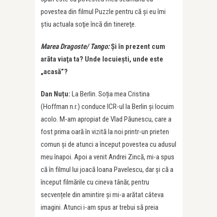
povestea din filmul Puzzle pentru că și eu îmi
ştiu actuala soţie încă din tinereţe.
Marea Dragoste/ Tango:
Şi în prezent cum
arăta viaţa ta? Unde locuieşti, unde este
„acasă”?
Dan Nuțu:
La Berlin. Soția mea Cristina
(Hoffman n.r.) conduce ICR-ul la Berlin şi locuim
acolo. M-am apropiat de Vlad Păunescu, care a
fost prima oară în vizită la noi printr-un prieten
comun şi de atunci a început povestea cu adusul
meu înapoi. Apoi a venit Andrei Zincă, mi-a spus
că în filmul lui joacă Ioana Pavelescu, dar și că a
început filmările cu cineva tânăr, pentru
secvențele din amintire şi mi-a arătat câteva
imagini. Atunci i-am spus ar trebui să preia