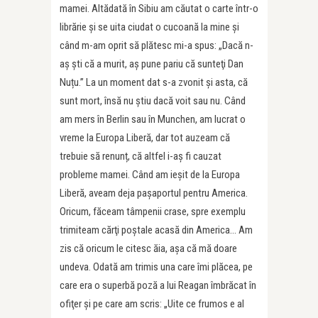
mamei. Altădată în Sibiu am căutat o carte într-o
librărie şi se uita ciudat o cucoană la mine şi
când m-am oprit să plătesc mi-a spus: „Dacă n-
aş şti că a murit, aş pune pariu că sunteţi Dan
Nuțu.” La un moment dat s-a zvonit şi asta, că
sunt mort, însă nu ştiu dacă voit sau nu. Când
am mers în Berlin sau în Munchen, am lucrat o
vreme la Europa Liberă, dar tot auzeam că
trebuie să renunț, că altfel i-aş fi cauzat
probleme mamei. Când am ieşit de la Europa
Liberă, aveam deja paşaportul pentru America.
Oricum, făceam tâmpenii crase, spre exemplu
trimiteam cărţi poştale acasă din America… Am
zis că oricum le citesc ăia, aşa că mă doare
undeva. Odată am trimis una care îmi plăcea, pe
care era o superbă poză a lui Reagan îmbrăcat în
ofiţer şi pe care am scris: „Uite ce frumos e al