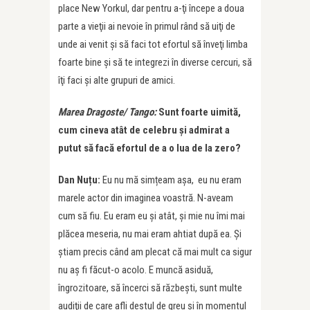
place New Yorkul, dar pentru a-ţi începe a doua
parte a vieţii ai nevoie în primul rând să uiţi de
unde ai venit şi să faci tot efortul să înveţi limba
foarte bine şi să te integrezi în diverse cercuri, să
îţi faci şi alte grupuri de amici.
Marea Dragoste/ Tango:
Sunt foarte uimită,
cum cineva atât de celebru şi admirat a
putut să facă efortul de a o lua de la zero?
Dan Nuțu:
Eu nu mă simțeam așa, eu nu eram
marele actor din imaginea voastră. N-aveam
cum să fiu. Eu eram eu și atât, şi mie nu îmi mai
plăcea meseria, nu mai eram ahtiat după ea. Şi
ştiam precis când am plecat că mai mult ca sigur
nu aş fi făcut-o acolo. E muncă asiduă,
îngrozitoare, să încerci să răzbești, sunt multe
audiţii de care afli destul de greu şi în momentul