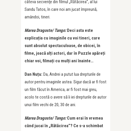
câteva secvenţe din filmul „Rătăcirea”, al lui
Sandu Tatos, în care noi am jucat împreună,
amândoi, tineri.
Marea Dragoste/ Tango:
Deci asta este
explicația cu imaginile cu voi tineri, care
sunt absolut spectaculoase, de obicei, în
filme, joacă alți actori, dar în Puzzle apăreți
chiar voi, filmați cu mulți ani înainte…
Dan Nuțu:
Da, Andrei a putut lua drepturile de
autor pentru imaginile astea. Sigur dacă ar fi fost
un film făcut în America, ar fi fost mai greu,
acolo te costă o avere să îi iei drepturile de autor
unui film vechi de 20, 30 de ani.
Marea Dragoste/ Tango:
Cum erai în vremea
când jucai în „Rătăcirea”?
Ce s-a schimbat