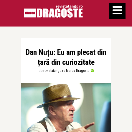
Dan Nuțu: Eu am plecat din
țară din curiozitate
de
revistatango.ro Marea Dragoste