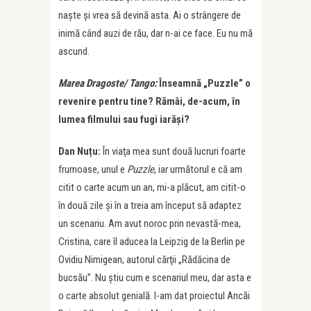
naşte şi vrea să devină asta. Ai o strângere de
inimă când auzi de rău, dar n-ai ce face. Eu nu mă
ascund.
Marea Dragoste/ Tango:
Înseamnă „Puzzle” o
revenire pentru tine? Rămâi, de-acum, în
lumea filmului sau fugi iarăși?
Dan Nuțu:
În viaţa mea sunt două lucruri foarte
frumoase, unul e
Puzzle
, iar următorul e că am
citit o carte acum un an, mi-a plăcut, am citit-o
în două zile şi în a treia am început să adaptez
un scenariu. Am avut noroc prin nevastă-mea,
Cristina, care îl aducea la Leipzig de la Berlin pe
Ovidiu Nimigean, autorul cărţii „Rădăcina de
bucsău”. Nu ştiu cum e scenariul meu, dar asta e
o carte absolut genială. I-am dat proiectul Ancăi