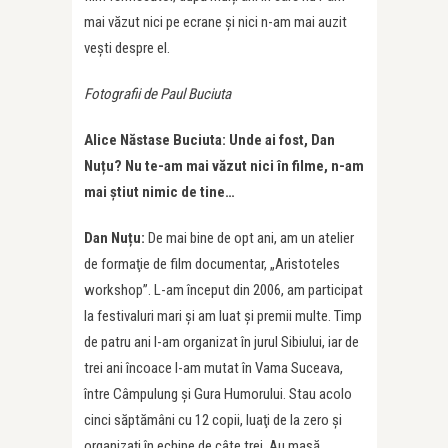
mai văzut nici pe ecrane și nici n-am mai auzit
vești despre el.
Fotografii de Paul Buciuta
Alice Năstase Buciuta: Unde ai fost, Dan
Nuțu?
Nu te-am mai văzut nici în filme, n-am
mai știut nimic de tine…
Dan Nuțu:
De mai bine de opt ani, am un atelier
de formaţie de film documentar, „Aristoteles
workshop”. L-am început din 2006, am participat
la festivaluri mari şi am luat şi premii multe. Timp
de patru ani l-am organizat în jurul Sibiului, iar de
trei ani încoace l-am mutat în Vama Suceava,
între Câmpulung şi Gura Humorului. Stau acolo
cinci săptămâni cu 12 copii, luaţi de la zero şi
organizaţi în echipe de câte trei. Au masă,