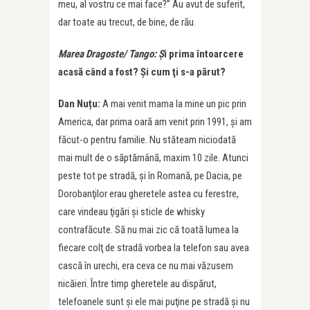
meu, al vostru ce mai face?” Au avut de suferit,
dar toate au trecut, de bine, de rău.
Marea Dragoste/ Tango: Ș
i prima întoarcere
acasă când a fost?
Şi cum ţi s-a părut?
Dan Nuțu:
A mai venit mama la mine un pic prin
America, dar prima oară am venit prin 1991, şi am
făcut-o pentru familie. Nu stăteam niciodată
mai mult de o săptămână, maxim 10 zile. Atunci
peste tot pe stradă, şi în Romană, pe Dacia, pe
Dorobanţilor erau gheretele astea cu ferestre,
care vindeau ţigări şi sticle de whisky
contrafăcute. Să nu mai zic că toată lumea la
fiecare colţ de stradă vorbea la telefon sau avea
cască în urechi, era ceva ce nu mai văzusem
nicăieri. Între timp gheretele au dispărut,
telefoanele sunt şi ele mai puţine pe stradă şi nu