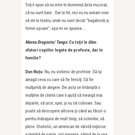
Toţi îi spun să nu intre în domeniul ăsta muzical,
că nu sunt bani… Dar la fel, nici eu nu aveam voie
să vin la teatru, unde nu sunt decât “bagabonți şi
femei uşoare”, așa mi se spunea….
Marea Dragoste/ Tango:
Cu toţii le dăm
sfaturi copiilor legate de profesie, dar în
familie?
Dan Nuțu:
Nu, eu vorbesc de profesie. Să îşi
aleagă ceva cu care să fie fericiţi. Să fie
mulţumiţi de alegere. Din asta se întâmplă o
mulţime de chimii care îi ajută să meargă mai
departe, să urce, sper, și nu să coboare. Sau
poate să descopere altceva şi când au făcut-o
pentru îndeajuns de mult timp, să schimbe, să
plece. Statistic, un american de vârstă mijlocie
schimbă de șapte, opt meseria, sărind de la una