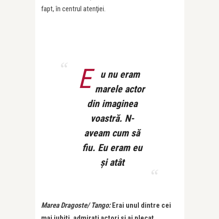
fapt, în centrul atenţiei.
E
u nu eram
marele actor
din imaginea
voastră. N-
aveam cum să
fiu. Eu eram eu
și atât
Marea Dragoste/ Tango:
Erai unul dintre cei
mai iubiţi, admiraţi actori şi ai plecat,