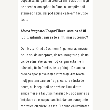
după asta alergam. Şi cred că am reușit. Am ieşit
pe scenă şi am apărut în filme, nu neapărat să
stârnesc hazul, dar pot spune că le-am făcut pe
toate.
Marea Dragoste/ Tango:
Făceai asta ca să fii
iubit, aplaudat sau să te simţi mai puternic?
Dan Nuțu:
Cred că oamenii în general au nevoie
de un soi de acceptare, de recunoaştere şi de un
pic de admiraţie zic eu. Toți cerşim asta, fie în
căsnicie, fie în familie, de la părinţi… De-aceea
cred că apar şi rivalităţile între fraţi. Am foarte
mulţi prieteni care au fraţi şi care, la vârsta de
acum, au început să se dezbine. Unul dintre
amicii mei s-a făcut psihanalist. Nu pot spune că
îmi place de el ca psihanalist, dar are cunoştinţe
teoretice cu privire la asta. El spune că rivalitatea