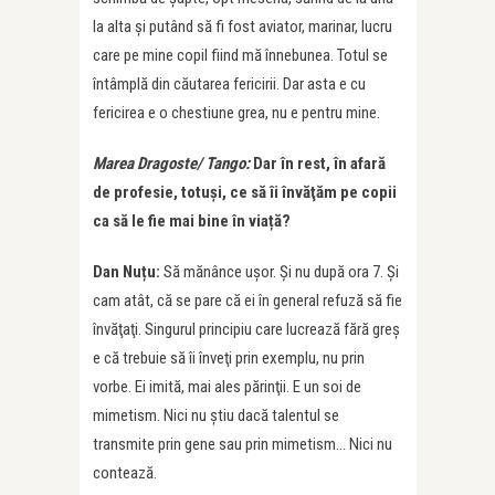
la alta şi putând să fi fost aviator, marinar, lucru
care pe mine copil fiind mă înnebunea. Totul se
întâmplă din căutarea fericirii. Dar asta e cu
fericirea e o chestiune grea, nu e pentru mine.
Marea Dragoste/ Tango:
Dar în rest, în afară
de profesie, totuși, ce să îi învăţăm pe copii
ca să le fie mai bine în viață?
Dan Nuțu:
Să mănânce uşor. Şi nu după ora 7. Şi
cam atât, că se pare că ei în general refuză să fie
învăţaţi. Singurul principiu care lucrează fără greş
e că trebuie să îi înveţi prin exemplu, nu prin
vorbe. Ei imită, mai ales părinţii. E un soi de
mimetism. Nici nu ştiu dacă talentul se
transmite prin gene sau prin mimetism… Nici nu
contează.