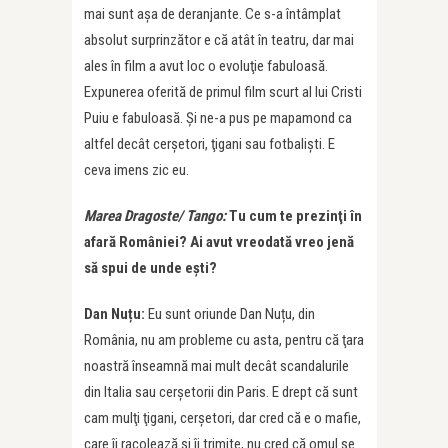
mai sunt aşa de deranjante. Ce s-a întâmplat
absolut surprinzător e că atât în teatru, dar mai
ales în film a avut loc o evoluţie fabuloasă.
Expunerea oferită de primul film scurt al lui Cristi
Puiu e fabuloasă. Şi ne-a pus pe mapamond ca
altfel decât cerşetori, ţigani sau fotbalişti. E
ceva imens zic eu.
Marea Dragoste/ Tango:
Tu cum te prezinţi în
afară României? Ai avut vreodată vreo jenă
să spui de unde ești?
Dan Nuțu:
Eu sunt oriunde Dan Nuțu, din
România, nu am probleme cu asta, pentru că ţara
noastră înseamnă mai mult decât scandalurile
din Italia sau cerşetorii din Paris. E drept că sunt
cam mulţi ţigani, cerşetori, dar cred că e o mafie,
care îi racolează şi îi trimite, nu cred că omul se