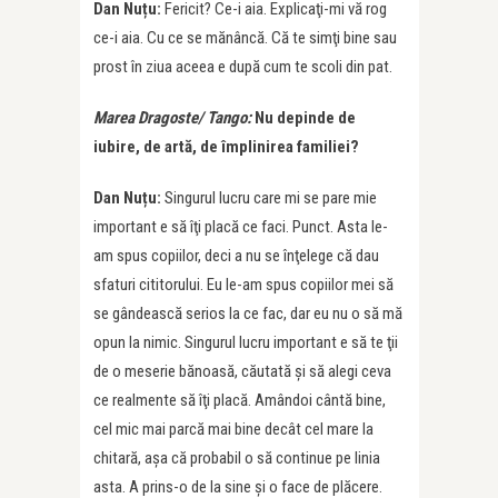
Dan Nuțu:
Fericit? Ce-i aia. Explicaţi-mi vă rog
ce-i aia. Cu ce se mănâncă. Că te simţi bine sau
prost în ziua aceea e după cum te scoli din pat.
Marea Dragoste/ Tango:
Nu depinde de
iubire, de artă, de împlinirea familiei?
Dan Nuțu:
Singurul lucru care mi se pare mie
important e să îţi placă ce faci. Punct. Asta le-
am spus copiilor, deci a nu se înţelege că dau
sfaturi cititorului. Eu le-am spus copiilor mei să
se gândească serios la ce fac, dar eu nu o să mă
opun la nimic. Singurul lucru important e să te ţii
de o meserie bănoasă, căutată şi să alegi ceva
ce realmente să îţi placă. Amândoi cântă bine,
cel mic mai parcă mai bine decât cel mare la
chitară, aşa că probabil o să continue pe linia
asta. A prins-o de la sine şi o face de plăcere.