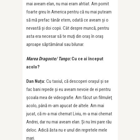
mai aveam elan, nu mai eram ahtiat. Am pornit
foarte greu în America pentru că nu mai puteam
să mă prefac tânăr etern, odată ce aveam și o
nevastă şi doi copii. Cât despre muncă, pentru
asta era necesar să te muţi din oraş în oraş
aproape săptămânal sau bilunar.
Marea Dragoste/ Tango:
Cu ce ai început
acolo?
Dan Nuțu:
Cu taxiul, că descoperi oraşul şi se
fac bani repede şi eu aveam nevoie de ei pentru
şcoala mea de videografie. Am făcut un filmuleţ
acolo, până m-am apucat de altele. Am mai
jucat, că m-a mai chemat Liviu, m-a mai chemat
Andrei, dar nu mai aveam elan. Şi nu îmi pare rău
deloc. Adică ăsta nu e unul din regretele mele
mari.