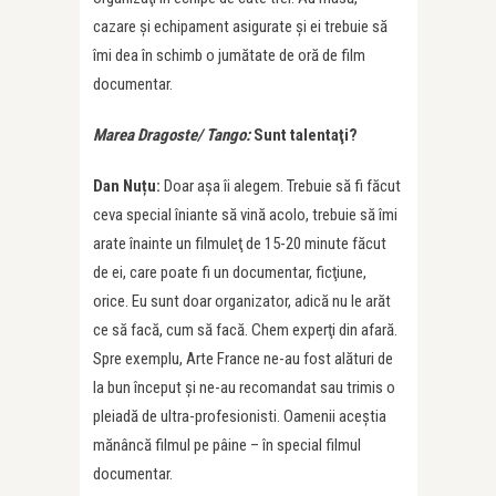
cazare şi echipament asigurate şi ei trebuie să
îmi dea în schimb o jumătate de oră de film
documentar.
Marea Dragoste/ Tango:
Sunt talentaţi?
Dan Nuțu:
Doar aşa îi alegem. Trebuie să fi făcut
ceva special îniante să vină acolo, trebuie să îmi
arate înainte un filmuleţ de 15-20 minute făcut
de ei, care poate fi un documentar, ficţiune,
orice. Eu sunt doar organizator, adică nu le arăt
ce să facă, cum să facă. Chem experţi din afară.
Spre exemplu, Arte France ne-au fost alături de
la bun început şi ne-au recomandat sau trimis o
pleiadă de ultra-profesionisti. Oamenii aceştia
mănâncă filmul pe pâine – în special filmul
documentar.