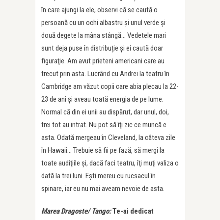
în care ajungi la ele, observi că se caută o
persoană cu un ochi albastru şi unul verde şi
două degete la mâna stângă… Vedetele mari
sunt deja puse în distribuție şi ei caută doar
figuraţie. Am avut prieteni americani care au
trecut prin asta. Lucrând cu Andrei la teatru în
Cambridge am văzut copii care abia plecau la 22-
23 de ani şi aveau toată energia de pe lume.
Normal că din ei unii au dispărut, dar unul, doi,
trei tot au intrat. Nu pot să îţi zic ce muncă e
asta. Odată mergeau în Cleveland, la câteva zile
în Hawaii… Trebuie să fii pe fază, să mergi la
toate audiţiile şi, dacă faci teatru, îţi muţi valiza o
dată la trei luni. Eşti mereu cu rucsacul în
spinare, iar eu nu mai aveam nevoie de asta.
Marea Dragoste/ Tango:
Te-ai dedicat