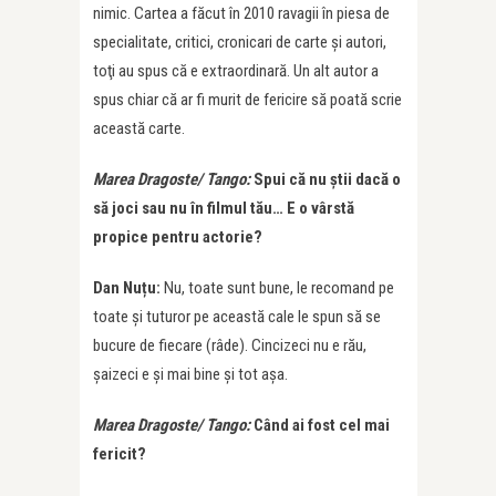
nimic. Cartea a făcut în 2010 ravagii în piesa de
specialitate, critici, cronicari de carte şi autori,
toţi au spus că e extraordinară. Un alt autor a
spus chiar că ar fi murit de fericire să poată scrie
această carte.
Marea Dragoste/ Tango:
Spui că nu știi dacă o
să joci sau nu în filmul tău… E o vârstă
propice pentru actorie?
Dan Nuțu:
Nu, toate sunt bune, le recomand pe
toate şi tuturor pe această cale le spun să se
bucure de fiecare (râde). Cincizeci nu e rău,
șaizeci e şi mai bine şi tot aşa.
Marea Dragoste/ Tango:
Când ai fost cel mai
fericit?