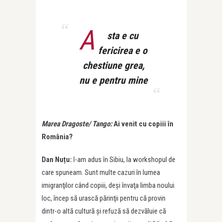
A
sta e cu
fericirea e o
chestiune grea,
nu e pentru mine
Marea Dragoste/ Tango:
Ai venit cu copiii în
România?
Dan Nuțu:
I-am adus în Sibiu, la workshopul de
care spuneam. Sunt multe cazuri în lumea
imigranţilor când copiii, deşi învaţa limba noului
loc, încep să urască părinţii pentru că provin
dintr-o altă cultură şi refuză să dezvăluie că