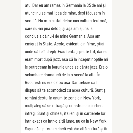
atu. Dar eu am rămas în Germania la 35 de ani şi
atunci nu se mai lipea de mine, deşi făcusem în
şcoală. Nu m-a ajutat deloc nici cultura teutonă,
care nu-mi pria deloc, şi aşa am ajuns la
concluzia că nu-i de mine Germania. Aşa am
emigrat în State. Acolo, evident, din filme, ştiai
unde să te îndrepţi. Erau tentații peste tot, dar eu
eram mort după jazz, aşa că la început nopţile mi
le petreceam în barurile unde se cânta jazz. Era o
schimbare dramatică de la o scenă la alta. În
Bucureşti nu era deloc aşa. Dar trebuie să fii
dispus să te acomodezi cu acea cultură. Sunt și
români destui în anumite zone din New York,
mulţi aleg să se retragă şi construiesc cartiere
întregi. Sunt și chinezi, italieni şi în cartierele lor
intri exact ca într-o altă lume, nu ca în New York.
Sigur că e pitoresc dacă eşti din altă cultură şi îţi