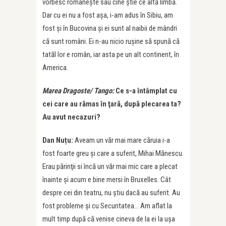
vorbesc româneşte sau cine știe ce altă limbă.
Dar cu ei nu a fost așa, i-am adus în Sibiu, am
fost și în Bucovina şi ei sunt al naibii de mândri
că sunt români. Ei n-au nicio ruşine să spună că
tatăl lor e român, iar asta pe un alt continent, în
America.
Marea Dragoste/ Tango:
Ce s-a întâmplat cu
cei care au rămas în ţară, după plecarea ta?
Au avut necazuri?
Dan Nuțu:
Aveam un văr mai mare căruia i-a
fost foarte greu şi care a suferit, Mihai Mănescu.
Erau părinţii si încă un văr mai mic care a plecat
înainte şi acum e bine mersi în Bruxelles. Cât
despre cei din teatru, nu ştiu dacă au suferit. Au
fost probleme şi cu Securitatea… Am aflat la
mult timp după că venise cineva de la ei la uşa