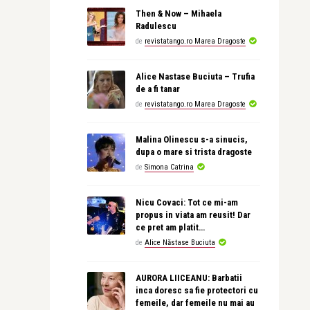
Then & Now – Mihaela
Radulescu
de
revistatango.ro Marea Dragoste
Alice Nastase Buciuta – Trufia
de a fi tanar
de
revistatango.ro Marea Dragoste
Malina Olinescu s-a sinucis,
dupa o mare si trista dragoste
de
Simona Catrina
Nicu Covaci: Tot ce mi-am
propus in viata am reusit! Dar
ce pret am platit…
de
Alice Năstase Buciuta
AURORA LIICEANU: Barbatii
inca doresc sa fie protectori cu
femeile, dar femeile nu mai au