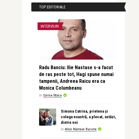
TOP EDITORIALE
INTERVIURI
Radu Banciu: Ilie Nastase s-a facut
de ras peste tot, Hagi spune numai
tampenii, Andreea Raicu era ca
Monica Columbeanu
de
Corina Stoica
Simona Catrina, prietena și
colega noastră, a plecat, astăzi,
dintre noi
de
Alice Năstase Buciuta