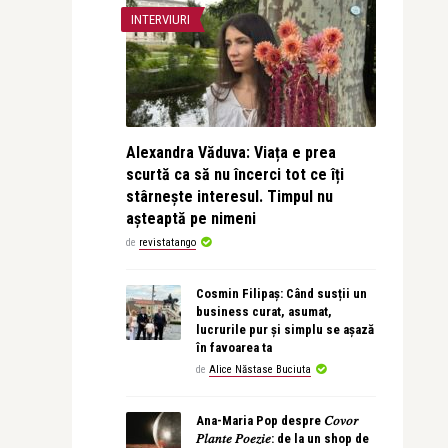
INTERVIURI
Alexandra Văduva: Viața e prea
scurtă ca să nu încerci tot ce îți
stârnește interesul. Timpul nu
așteaptă pe nimeni
de
revistatango
Cosmin Filipaș: Când susții un
business curat, asumat,
lucrurile pur și simplu se așază
în favoarea ta
de
Alice Năstase Buciuta
Ana-Maria Pop despre 𝐶𝑜𝑣𝑜𝑟
𝑃𝑙𝑎𝑛𝑡𝑒 𝑃𝑜𝑒𝑧𝑖𝑒: de la un shop de