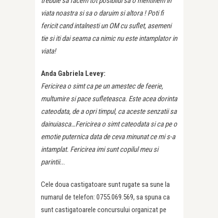
trebuie sa facem tot posibilul sa o mentinem in
viata noastra si sa o daruim si altora ! Poti fi
fericit cand intalnesti un OM cu suflet, asemeni
tie si iti dai seama ca nimic nu este intamplator in
viata!
Anda Gabriela Levey:
Fericirea o simt ca pe un amestec de feerie,
multumire si pace sufleteasca. Este acea dorinta
cateodata, de a opri timpul, ca aceste senzatii sa
dainuiasca…Fericirea o simt cateodata si ca pe o
emotie puternica data de ceva minunat ce mi s-a
intamplat. Fericirea imi sunt copilul meu si
parintii..
.
Cele doua castigatoare sunt rugate sa sune la
numarul de telefon: 0755.069.569, sa spuna ca
sunt castigatoarele concursului organizat pe