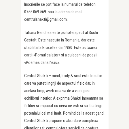
Inscrierile se pot face la numarul de telefon
0755.069.569. sau la adresa de mail
centrulshakti@gmail.com.
Tatiana Benchea este psihoterapeut al Scolii
Gestalt. Este nascuta in Romania, dar este
stabilita la Bruxelles din 1980. Este autoarea
cartii «Pomul calator» si a culegerii de poezii
«Poèmes dans l’eau».
Centrul Shakti – mind, body & soul este locul in
care va puteti ingriji de aspectul fizic dar, in
acelasi timp, aveti ocazia de a va regasi
echilibrul interior. A exprima Shakti inseamna sa
fii liber si impacat cu ceea ce esti si sa-ti atingi
potenialul cel mai inalt. Pornind de la acest gand,
Centrul Shakti propune o abordare complexa
clientilor sai: centrul ofera servicii de coafura,