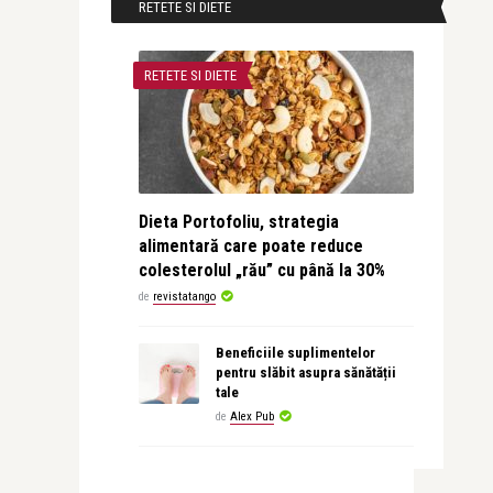
RETETE SI DIETE
RETETE SI DIETE
Dieta Portofoliu, strategia
alimentară care poate reduce
colesterolul „rău” cu până la 30%
de
revistatango
Beneficiile suplimentelor
pentru slăbit asupra sănătății
tale
de
Alex Pub