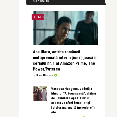
SUPERSTAR
FILM
Ana Ularu, actrița româncă
multipremiată internațional, joacă în
serialul nr. 1 al Amazon Prime, The
Power/Puterea
de
Ilona Năstase
Vanessa Hudgens, vedetă a
filmului “A doua șansă”, alături
de Jennifer Lopez: Filmul
acesta va oferi femeilor și
fetelor mai multă încredere în
ele