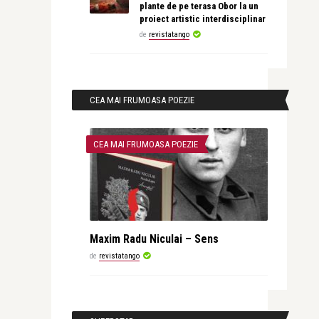
plante de pe terasa Obor la un
proiect artistic interdisciplinar
de
revistatango
CEA MAI FRUMOASA POEZIE
CEA MAI FRUMOASA POEZIE
Maxim Radu Niculai – Sens
de
revistatango