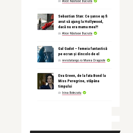
de
Alice Năstase Buciuta
Sebastian Stan: Ce șanse aș fi
avut să ajung la Hollywood,
dacă nu era mama mea?!
de
Alice Năstase Buciuta
Gal Gadot – femeia fantastică
pe ecran și dincolo de el
de
revistatango.ro Marea Dragoste
Eva Green, de la fata Bond la
Miss Peregrine, stăpâna
timpului
de
Irina Botezatu