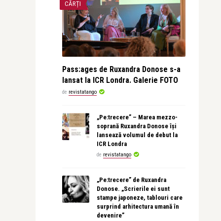
CĂRȚI
Pass:ages de Ruxandra Donose s-a
lansat la ICR Londra. Galerie FOTO
de
revistatango
„Pe:trecere” – Marea mezzo-
soprană Ruxandra Donose își
lansează volumul de debut la
ICR Londra
de
revistatango
„Pe:trecere” de Ruxandra
Donose. „Scrierile ei sunt
stampe japoneze, tablouri care
surprind arhitectura umană în
devenire”