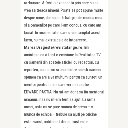
razbunare. A fost o experienta prin care nu as
vrea sa treaca nimeni. Poate se pot spune multe
despre mine, dar sa nu-ti bati joc de munca mea
si a oamenilor pe care i-am condus, cu care am
lucrat. In momentul in care s-a intamplat acest
lucru, nu mai exista cale de intoarcere.
Marea Dragoste/revistatango.ro:
Imi
amintesc ca a fost o emisiune la Realitatea TV
cu oamenii din spatele sticlei, cu redactori, cu
reporteri, cu editori si unul dintre acesti oameni
spunea ca are a va multumi pentru ca sunteti un
mentor pentru tinerii care vin in redactie.
EDWARD PASTIA: Nu mi-am dorit sa fiu mentorul
nimanui, insa nu m-am ferit sa ajut. La urma
urmei, asta mi se pare munca de presa – o
munca de echipa – trebuie sa ajuti pe oricine
este ziarist, indiferent din ce trust este.