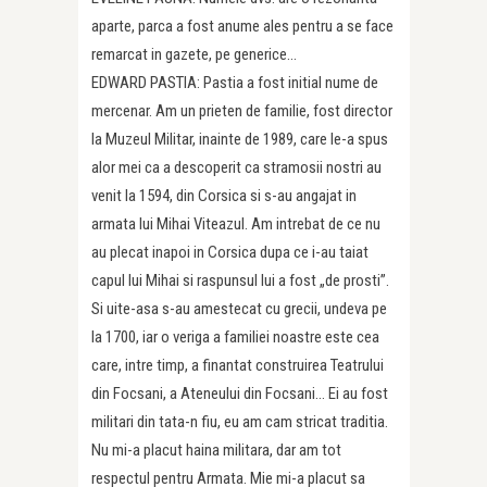
aparte, parca a fost anume ales pentru a se face
remarcat in gazete, pe generice…
EDWARD PASTIA: Pastia a fost initial nume de
mercenar. Am un prieten de familie, fost director
la Muzeul Militar, inainte de 1989, care le-a spus
alor mei ca a descoperit ca stramosii nostri au
venit la 1594, din Corsica si s-au angajat in
armata lui Mihai Viteazul. Am intrebat de ce nu
au plecat inapoi in Corsica dupa ce i-au taiat
capul lui Mihai si raspunsul lui a fost „de prosti”.
Si uite-asa s-au amestecat cu grecii, undeva pe
la 1700, iar o veriga a familiei noastre este cea
care, intre timp, a finantat construirea Teatrului
din Focsani, a Ateneului din Focsani… Ei au fost
militari din tata-n fiu, eu am cam stricat traditia.
Nu mi-a placut haina militara, dar am tot
respectul pentru Armata. Mie mi-a placut sa