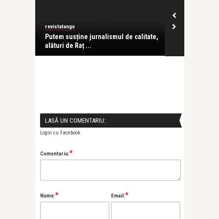
revistatango
revistatango
-au
Putem susține jurnalismul de calitate,
Daniela Şont
alături de Raț ...
contemporani,
LASĂ UN COMENTARIU:
Login cu Facebook
*
Comentariu:
*
*
Nume:
Email: