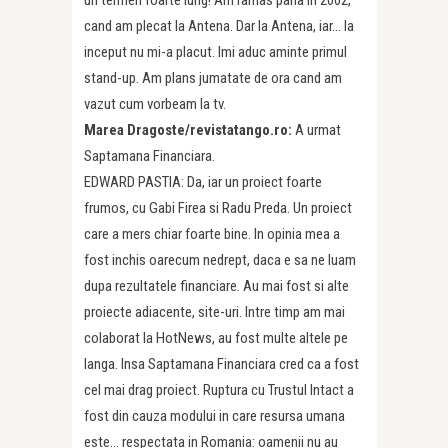
un termen foarte lung! Am ramas pana in 2002,
cand am plecat la Antena. Dar la Antena, iar… la
inceput nu mi-a placut. Imi aduc aminte primul
stand-up. Am plans jumatate de ora cand am
vazut cum vorbeam la tv.
Marea Dragoste/revistatango.ro:
A urmat
Saptamana Financiara.
EDWARD PASTIA: Da, iar un proiect foarte
frumos, cu Gabi Firea si Radu Preda. Un proiect
care a mers chiar foarte bine. In opinia mea a
fost inchis oarecum nedrept, daca e sa ne luam
dupa rezultatele financiare. Au mai fost si alte
proiecte adiacente, site-uri. Intre timp am mai
colaborat la HotNews, au fost multe altele pe
langa. Insa Saptamana Financiara cred ca a fost
cel mai drag proiect. Ruptura cu Trustul Intact a
fost din cauza modului in care resursa umana
este… respectata in Romania: oamenii nu au