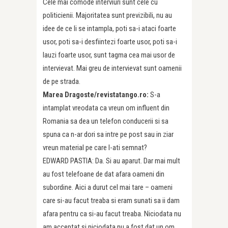
Cele mai comode interviuri sunt cele cu
politicienii. Majoritatea sunt previzibili, nu au
idee de ce li se intampla, poti sa-i ataci foarte
usor, poti sa-i desfiintezi foarte usor, poti sa-i
lauzi foarte usor, sunt tagma cea mai usor de
intervievat. Mai greu de intervievat sunt oamenii
de pe strada.
Marea Dragoste/revistatango.ro:
S-a
intamplat vreodata ca vreun om influent din
Romania sa dea un telefon conducerii si sa
spuna ca n-ar dori sa intre pe post sau in ziar
vreun material pe care l-ati semnat?
EDWARD PASTIA: Da. Si au aparut. Dar mai mult
au fost telefoane de dat afara oameni din
subordine. Aici a durut cel mai tare – oameni
care si-au facut treaba si eram sunati sa ii dam
afara pentru ca si-au facut treaba. Niciodata nu
am acceptat si niciodata nu a fost dat un om