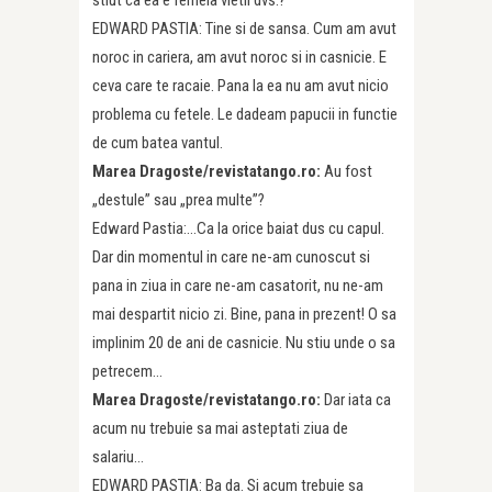
stiut ca ea e femeia vietii dvs.?
EDWARD PASTIA: Tine si de sansa. Cum am avut
noroc in cariera, am avut noroc si in casnicie. E
ceva care te racaie. Pana la ea nu am avut nicio
problema cu fetele. Le dadeam papucii in functie
de cum batea vantul.
Marea Dragoste/revistatango.ro:
Au fost
„destule” sau „prea multe”?
Edward Pastia:…Ca la orice baiat dus cu capul.
Dar din momentul in care ne-am cunoscut si
pana in ziua in care ne-am casatorit, nu ne-am
mai despartit nicio zi. Bine, pana in prezent! O sa
implinim 20 de ani de casnicie. Nu stiu unde o sa
petrecem…
Marea Dragoste/revistatango.ro:
Dar iata ca
acum nu trebuie sa mai asteptati ziua de
salariu…
EDWARD PASTIA: Ba da. Si acum trebuie sa