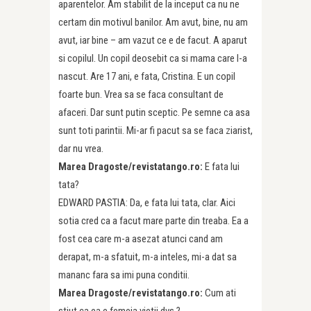
aparentelor. Am stabilit de la inceput ca nu ne
certam din motivul banilor. Am avut, bine, nu am
avut, iar bine – am vazut ce e de facut. A aparut
si copilul. Un copil deosebit ca si mama care l-a
nascut. Are 17 ani, e fata, Cristina. E un copil
foarte bun. Vrea sa se faca consultant de
afaceri. Dar sunt putin sceptic. Pe semne ca asa
sunt toti parintii. Mi-ar fi pacut sa se faca ziarist,
dar nu vrea.
Marea Dragoste/revistatango.ro:
E fata lui
tata?
EDWARD PASTIA: Da, e fata lui tata, clar. Aici
sotia cred ca a facut mare parte din treaba. Ea a
fost cea care m-a asezat atunci cand am
derapat, m-a sfatuit, m-a inteles, mi-a dat sa
mananc fara sa imi puna conditii.
Marea Dragoste/revistatango.ro:
Cum ati