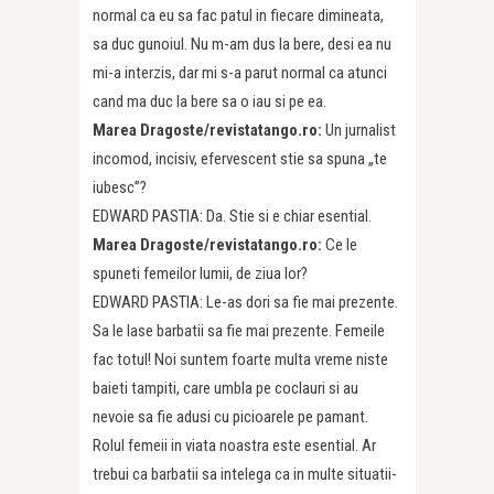
normal ca eu sa fac patul in fiecare dimineata,
sa duc gunoiul. Nu m-am dus la bere, desi ea nu
mi-a interzis, dar mi s-a parut normal ca atunci
cand ma duc la bere sa o iau si pe ea.
Marea Dragoste/revistatango.ro:
Un jurnalist
incomod, incisiv, efervescent stie sa spuna „te
iubesc”?
EDWARD PASTIA: Da. Stie si e chiar esential.
Marea Dragoste/revistatango.ro:
Ce le
spuneti femeilor lumii, de ziua lor?
EDWARD PASTIA: Le-as dori sa fie mai prezente.
Sa le lase barbatii sa fie mai prezente. Femeile
fac totul! Noi suntem foarte multa vreme niste
baieti tampiti, care umbla pe coclauri si au
nevoie sa fie adusi cu picioarele pe pamant.
Rolul femeii in viata noastra este esential. Ar
trebui ca barbatii sa intelega ca in multe situatii-