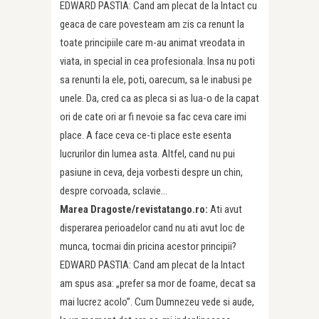
EDWARD PASTIA: Cand am plecat de la Intact cu
geaca de care povesteam am zis ca renunt la
toate principiile care m-au animat vreodata in
viata, in special in cea profesionala. Insa nu poti
sa renunti la ele, poti, oarecum, sa le inabusi pe
unele. Da, cred ca as pleca si as lua-o de la capat
ori de cate ori ar fi nevoie sa fac ceva care imi
place. A face ceva ce-ti place este esenta
lucrurilor din lumea asta. Altfel, cand nu pui
pasiune in ceva, deja vorbesti despre un chin,
despre corvoada, sclavie…
Marea Dragoste/revistatango.ro:
Ati avut
disperarea perioadelor cand nu ati avut loc de
munca, tocmai din pricina acestor principii?
EDWARD PASTIA: Cand am plecat de la Intact
am spus asa: „prefer sa mor de foame, decat sa
mai lucrez acolo”. Cum Dumnezeu vede si aude,