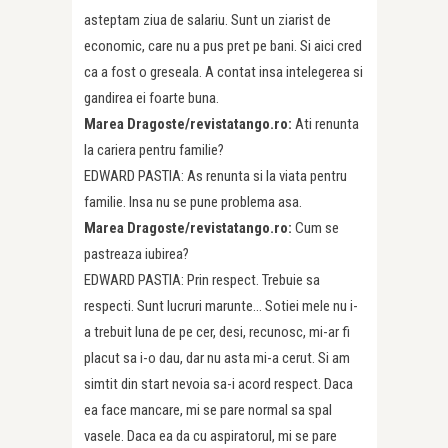
asteptam ziua de salariu. Sunt un ziarist de
economic, care nu a pus pret pe bani. Si aici cred
ca a fost o greseala. A contat insa intelegerea si
gandirea ei foarte buna.
Marea Dragoste/revistatango.ro:
Ati renunta
la cariera pentru familie?
EDWARD PASTIA: As renunta si la viata pentru
familie. Insa nu se pune problema asa.
Marea Dragoste/revistatango.ro:
Cum se
pastreaza iubirea?
EDWARD PASTIA: Prin respect. Trebuie sa
respecti. Sunt lucruri marunte… Sotiei mele nu i-
a trebuit luna de pe cer, desi, recunosc, mi-ar fi
placut sa i-o dau, dar nu asta mi-a cerut. Si am
simtit din start nevoia sa-i acord respect. Daca
ea face mancare, mi se pare normal sa spal
vasele. Daca ea da cu aspiratorul, mi se pare