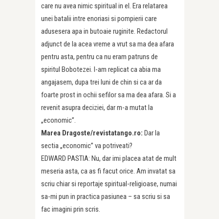
care nu avea nimic spiritual in el. Era relatarea
unei batalii intre enoriasi si pompierii care
adusesera apa in butoaie ruginite. Redactorul
adjunct de la acea vreme a vrut sa ma dea afara
pentru asta, pentru ca nu eram patruns de
spiritul Bobotezei. I-am replicat ca abia ma
angajasem, dupa trei luni de chin si ca ar da
foarte prost in ochii sefilor sa ma dea afara. Si a
revenit asupra deciziei, dar m-a mutat la
„economic”.
Marea Dragoste/revistatango.ro:
Dar la
sectia „economic” va potriveati?
EDWARD PASTIA: Nu, dar imi placea atat de mult
meseria asta, ca as fi facut orice. Am invatat sa
scriu chiar si reportaje spiritual-religioase, numai
sa-mi pun in practica pasiunea – sa scriu si sa
fac imagini prin scris.