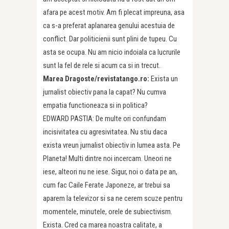
afara pe acest motiv. Am fi plecat impreuna, asa
ca s-a preferat aplanarea genului acestuia de
conflict. Dar politicienii sunt plini de tupeu. Cu
asta se ocupa. Nu am nicio indoiala ca lucrurile
sunt la fel de rele si acum ca si in trecut.
Marea Dragoste/revistatango.ro:
Exista un
jurnalist obiectiv pana la capat? Nu cumva
empatia functioneaza si in politica?
EDWARD PASTIA: De multe ori confundam
incisivitatea cu agresivitatea. Nu stiu daca
exista vreun jurnalist obiectiv in lumea asta. Pe
Planeta! Multi dintre noi incercam. Uneori ne
iese, alteori nu ne iese. Sigur, noi o data pe an,
cum fac Caile Ferate Japoneze, ar trebui sa
aparem la televizor si sa ne cerem scuze pentru
momentele, minutele, orele de subiectivism.
Exista. Cred ca marea noastra calitate, a