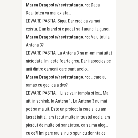
Marea Dragoste/revistatango.ro:
Daca
Realitatea va mai exista…
EDWARD PASTIA: Sigur. Dar cred ca va mai
exista. E un brand si e pacat sa-l arunci la gunoi.
Marea Dragoste/revistatango.ro:
Va uitati la
Antena 3?
EDWARD PASTIA: La Antena 3 nu m-am mai uitat
niciodata. Imi este foarte greu. Dar ii apreciez pe
unii dintre oamenii care sunt acolo…
Marea Dragoste/revistatango.ro:
…care au
ramas cu geci ca a dvs?
EDWARD PASTIA: …Li se va intampla si lor… Ma
uit, in schimb, la Antena 1. La Antena 3 nu mai
pot sa ma uit. Este un proiect la care si eu am
lucrat initial, am facut multe in trustul acela, am
pierdut de multe ori sanatatea, ca sa ma aleg…
cu ce?! Imi pare rau si nu o spun cu dorinta de