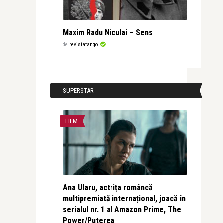
Maxim Radu Niculai – Sens
de
revistatango
SUPERSTAR
FILM
Ana Ularu, actrița româncă
multipremiată internațional, joacă în
serialul nr. 1 al Amazon Prime, The
Power/Puterea