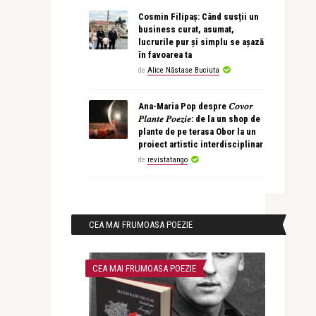
Cosmin Filipaș: Când susții un
business curat, asumat,
lucrurile pur și simplu se așază
în favoarea ta
de
Alice Năstase Buciuta
Ana-Maria Pop despre 𝐶𝑜𝑣𝑜𝑟
𝑃𝑙𝑎𝑛𝑡𝑒 𝑃𝑜𝑒𝑧𝑖𝑒: de la un shop de
plante de pe terasa Obor la un
proiect artistic interdisciplinar
de
revistatango
CEA MAI FRUMOASA POEZIE
CEA MAI FRUMOASA POEZIE