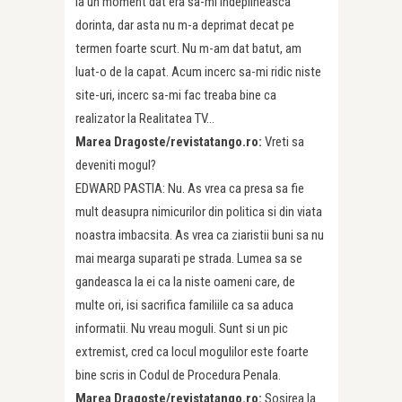
la un moment dat era sa-mi indeplineasca
dorinta, dar asta nu m-a deprimat decat pe
termen foarte scurt. Nu m-am dat batut, am
luat-o de la capat. Acum incerc sa-mi ridic niste
site-uri, incerc sa-mi fac treaba bine ca
realizator la Realitatea TV…
Marea Dragoste/revistatango.ro:
Vreti sa
deveniti mogul?
EDWARD PASTIA: Nu. As vrea ca presa sa fie
mult deasupra nimicurilor din politica si din viata
noastra imbacsita. As vrea ca ziaristii buni sa nu
mai mearga suparati pe strada. Lumea sa se
gandeasca la ei ca la niste oameni care, de
multe ori, isi sacrifica familiile ca sa aduca
informatii. Nu vreau moguli. Sunt si un pic
extremist, cred ca locul mogulilor este foarte
bine scris in Codul de Procedura Penala.
Marea Dragoste/revistatango.ro:
Sosirea la