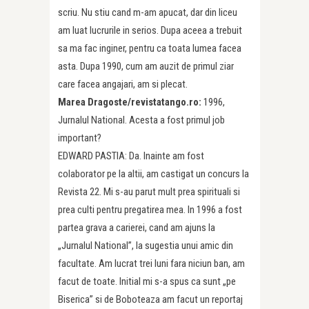
scriu. Nu stiu cand m-am apucat, dar din liceu
am luat lucrurile in serios. Dupa aceea a trebuit
sa ma fac inginer, pentru ca toata lumea facea
asta. Dupa 1990, cum am auzit de primul ziar
care facea angajari, am si plecat.
Marea Dragoste/revistatango.ro:
1996,
Jurnalul National. Acesta a fost primul job
important?
EDWARD PASTIA: Da. Inainte am fost
colaborator pe la altii, am castigat un concurs la
Revista 22. Mi s-au parut mult prea spirituali si
prea culti pentru pregatirea mea. In 1996 a fost
partea grava a carierei, cand am ajuns la
„Jurnalul National”, la sugestia unui amic din
facultate. Am lucrat trei luni fara niciun ban, am
facut de toate. Initial mi s-a spus ca sunt „pe
Biserica” si de Boboteaza am facut un reportaj