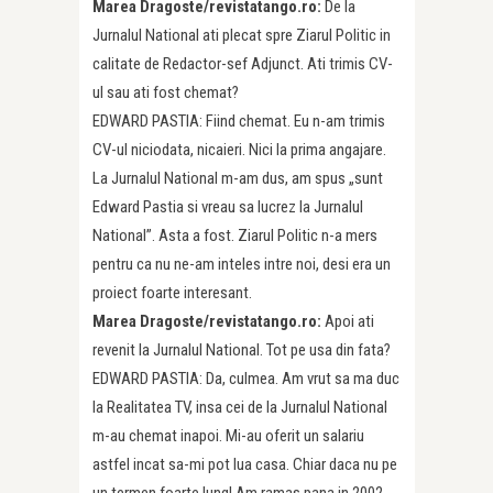
Marea Dragoste/revistatango.ro:
De la
Jurnalul National ati plecat spre Ziarul Politic in
calitate de Redactor-sef Adjunct. Ati trimis CV-
ul sau ati fost chemat?
EDWARD PASTIA: Fiind chemat. Eu n-am trimis
CV-ul niciodata, nicaieri. Nici la prima angajare.
La Jurnalul National m-am dus, am spus „sunt
Edward Pastia si vreau sa lucrez la Jurnalul
National”. Asta a fost. Ziarul Politic n-a mers
pentru ca nu ne-am inteles intre noi, desi era un
proiect foarte interesant.
Marea Dragoste/revistatango.ro:
Apoi ati
revenit la Jurnalul National. Tot pe usa din fata?
EDWARD PASTIA: Da, culmea. Am vrut sa ma duc
la Realitatea TV, insa cei de la Jurnalul National
m-au chemat inapoi. Mi-au oferit un salariu
astfel incat sa-mi pot lua casa. Chiar daca nu pe