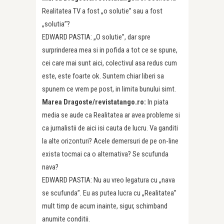
Realitatea TV a fost „o solutie” sau a fost
„solutia”?
EDWARD PASTIA: „O solutie”, dar spre
surprinderea mea si in pofida a tot ce se spune,
cei care mai sunt aici, colectivul asa redus cum
este, este foarte ok. Suntem chiar liberi sa
spunem ce vrem pe post, in limita bunului simt.
Marea Dragoste/revistatango.ro:
In piata
media se aude ca Realitatea ar avea probleme si
ca jurnalistii de aici isi cauta de lucru. Va ganditi
la alte orizonturi? Acele demersuri de pe on-line
exista tocmai ca o alternativa? Se scufunda
nava?
EDWARD PASTIA: Nu au vreo legatura cu „nava
se scufunda”. Eu as putea lucra cu „Realitatea”
mult timp de acum inainte, sigur, schimband
anumite conditii.