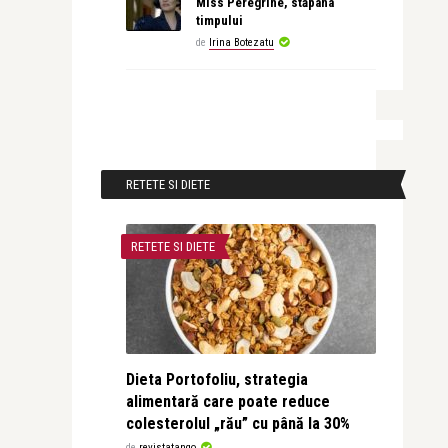
Miss Peregrine, stăpâna
timpului
de
Irina Botezatu
RETETE SI DIETE
RETETE SI DIETE
Dieta Portofoliu, strategia
alimentară care poate reduce
colesterolul „rău” cu până la 30%
de
revistatango