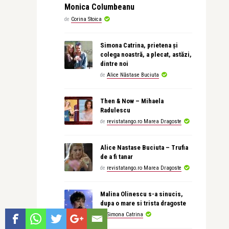
Monica Columbeanu
de
Corina Stoica
Simona Catrina, prietena și
colega noastră, a plecat, astăzi,
dintre noi
de
Alice Năstase Buciuta
Then & Now – Mihaela
Radulescu
de
revistatango.ro Marea Dragoste
Alice Nastase Buciuta – Trufia
de a fi tanar
de
revistatango.ro Marea Dragoste
Malina Olinescu s-a sinucis,
dupa o mare si trista dragoste
de
Simona Catrina