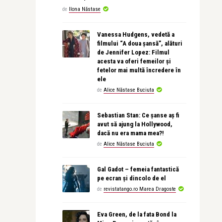
de
Ilona Năstase
Vanessa Hudgens, vedetă a
filmului “A doua șansă”, alături
de Jennifer Lopez: Filmul
acesta va oferi femeilor și
fetelor mai multă încredere în
ele
de
Alice Năstase Buciuta
Sebastian Stan: Ce șanse aș fi
avut să ajung la Hollywood,
dacă nu era mama mea?!
de
Alice Năstase Buciuta
Gal Gadot – femeia fantastică
pe ecran și dincolo de el
de
revistatango.ro Marea Dragoste
Eva Green, de la fata Bond la