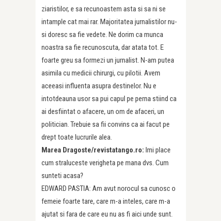
ziaristilor, e sa recunoastem asta si sa ni se
intample cat mai rar. Majoritatea jurnalistilor nu-
si doresc sa fie vedete. Ne dorim ca munca
noastra sa fie recunoscuta, dar atata tot. E
foarte greu sa formezi un jurnalist. N-am putea
asimila cu medicii chirurgi, cu pilotii. Avem
aceeasi influenta asupra destinelor. Nu e
intotdeauna usor sa pui capul pe perna stiind ca
ai desfiintat o afacere, un om de afaceri, un
politician. Trebuie sa fii convins ca ai facut pe
drept toate lucrurile alea.
Marea Dragoste/revistatango.ro:
Imi place
cum straluceste verigheta pe mana dvs. Cum
sunteti acasa?
EDWARD PASTIA: Am avut norocul sa cunosc o
femeie foarte tare, care m-a inteles, care m-a
ajutat si fara de care eu nu as fi aici unde sunt.