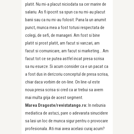
platit. Nu mi-a placut niciodata sa cer marire de
salariu. As fi ipocrit sa spun ca nu mi-au placut
banii sau ca nu mi-au folosit. Pana la un anumit
punct, munca mea a fost totusi respectata de
colegi, de sefi, de manageri. Am fost si bine
platit si prost platit, am facut si vanzari, am
facut si comunicare, am facut si marketing… Am
facut tot ce se putea astfel incat presa scrisa
sa nu esueze. Si acum consider ca e un pacat ca
a fost dus in derizoriu conceptul de presa scrisa,
chiar daca vorbim de on-line. On line-ul este
noua presa scrisa si cred ca ar trebui sa avem
mai multa grija de acest segment.
Marea Dragoste/revistatango.ro:
In nebunia
mediatica de astazi, pare o adevarata sinucidere
sa lasi un loc de munca sigur pentru o provocare
profesionala. Ati mai avea acelasi curaj acum?