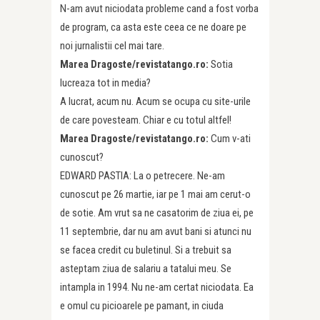
N-am avut niciodata probleme cand a fost vorba
de program, ca asta este ceea ce ne doare pe
noi jurnalistii cel mai tare.
Marea Dragoste/revistatango.ro:
Sotia
lucreaza tot in media?
A lucrat, acum nu. Acum se ocupa cu site-urile
de care povesteam. Chiar e cu totul altfel!
Marea Dragoste/revistatango.ro:
Cum v-ati
cunoscut?
EDWARD PASTIA: La o petrecere. Ne-am
cunoscut pe 26 martie, iar pe 1 mai am cerut-o
de sotie. Am vrut sa ne casatorim de ziua ei, pe
11 septembrie, dar nu am avut bani si atunci nu
se facea credit cu buletinul. Si a trebuit sa
asteptam ziua de salariu a tatalui meu. Se
intampla in 1994. Nu ne-am certat niciodata. Ea
e omul cu picioarele pe pamant, in ciuda