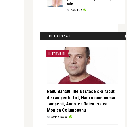
tale
de
Alex Pub
TOP EDITORIALE
INTERVIURI
Radu Banciu: Ilie Nastase s-a facut
de ras peste tot, Hagi spune numai
tampenii, Andreea Raicu era ca
Monica Columbeanu
de
Corina Stoica