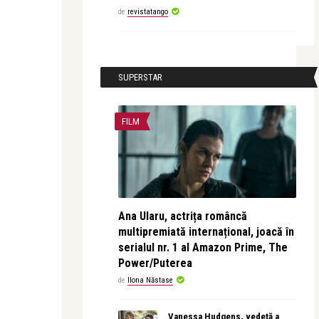
de
revistatango
SUPERSTAR
FILM
Ana Ularu, actrița româncă
multipremiată internațional, joacă în
serialul nr. 1 al Amazon Prime, The
Power/Puterea
de
Ilona Năstase
Vanessa Hudgens, vedetă a