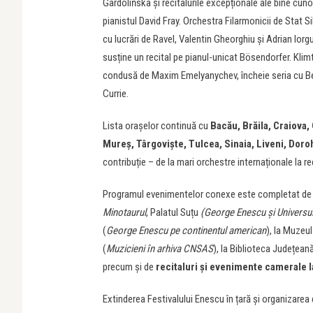
Gardolińska și recitalurile excepționale ale bine cuno
pianistul David Fray. Orchestra Filarmonicii de Stat 
cu lucrări de Ravel, Valentin Gheorghiu și Adrian Iorg
susține un recital pe pianul-unicat Bösendorfer. Klim
condusă de Maxim Emelyanychev, încheie seria cu Be
Currie.
Lista orașelor continuă cu
Bacău, Brăila, Craiova,
Mureș, Târgoviște, Tulcea, Sinaia, Liveni, Doro
contribuție – de la mari orchestre internaționale la r
Programul evenimentelor conexe este completat d
Minotaurul
, Palatul Suțu
(George Enescu și Universul
(
George Enescu pe continentul american
), la Muzeu
(
Muzicieni în arhiva CNSAS
), la Biblioteca Județean
precum și de
recitaluri și evenimente camerale 
Extinderea Festivalului Enescu în țară și organizare