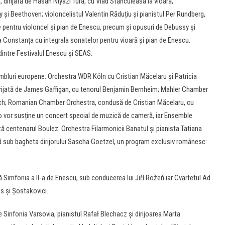
 dirijată de Hasan Niyazi Tura, cu Vlad Stănculeasa la vioară,
i Beethoven; violoncelistul Valentin Răduțiu și pianistul Per Rundberg,
 pentru violoncel și pian de Enescu, precum și opusuri de Debussy și
a Constanța cu integrala sonatelor pentru vioară și pian de Enescu.
dintre Festivalul Enescu și SEAS.
bluri europene: Orchestra WDR Köln cu Cristian Măcelaru și Patricia
irijată de James Gaffigan, cu tenorul Benjamin Bernheim; Mahler Chamber
ch; Romanian Chamber Orchestra, condusă de Cristian Măcelaru, cu
o vor susține un concert special de muzică de cameră, iar Ensemble
ă centenarul Boulez. Orchestra Filarmonicii Banatul și pianista Tatiana
 sub bagheta dirijorului Sascha Goetzel, un program exclusiv românesc:
 Simfonia a II-a de Enescu, sub conducerea lui Jiří Rožeň iar Cvartetul Ad
s și Șostakovici.
e Sinfonia Varsovia, pianistul Rafał Blechacz și dirijoarea Marta