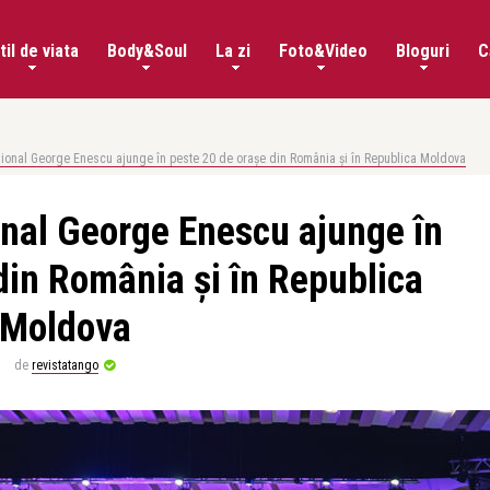
til de viata
Body&Soul
La zi
Foto&Video
Bloguri
C
ațional George Enescu ajunge în peste 20 de orașe din România și în Republica Moldova
ional George Enescu ajunge în
din România și în Republica
Moldova
de
revistatango