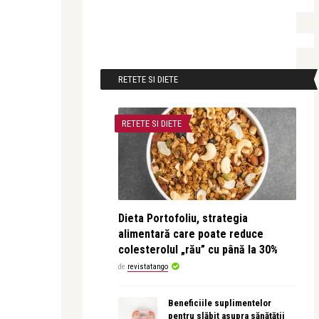
RETETE SI DIETE
RETETE SI DIETE
Dieta Portofoliu, strategia
alimentară care poate reduce
colesterolul „rău” cu până la 30%
de
revistatango
Beneficiile suplimentelor
pentru slăbit asupra sănătății