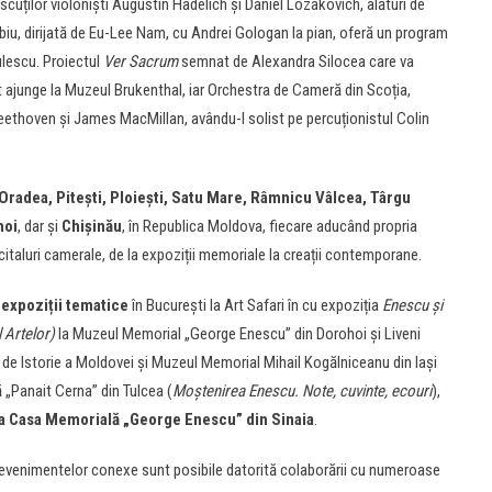
scuților violoniști Augustin Hadelich și Daniel Lozakovich, alături de
Sibiu, dirijată de Eu-Lee Nam, cu Andrei Gologan la pian, oferă un program
ulescu. Proiectul
Ver Sacrum
semnat de Alexandra Silocea care va
t ajunge la Muzeul Brukenthal, iar Orchestra de Cameră din Scoția,
ethoven și James MacMillan, avându-l solist pe percuționistul Colin
 Oradea, Pitești, Ploiești, Satu Mare, Râmnicu Vâlcea, Târgu
hoi
, dar și
Chișinău
, în Republica Moldova, fiecare aducând propria
ecitaluri camerale, de la expoziții memoriale la creații contemporane.
e
expoziții tematice
în București la Art Safari în cu expoziția
Enescu și
 Artelor)
la Muzeul Memorial „George Enescu” din Dorohoi și Liveni
l de Istorie a Moldovei și Muzeul Memorial Mihail Kogălniceanu din Iași
ă „Panait Cerna” din Tulcea (
Moștenirea Enescu. Note, cuvinte, ecouri
),
la Casa Memorială „George Enescu” din Sinaia
.
a evenimentelor conexe sunt posibile datorită colaborării cu numeroase