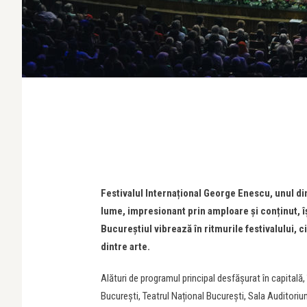
Festivalul Internațional George Enescu, unul d
lume, impresionant prin amploare și conținut, îș
Bucureștiul vibrează în ritmurile festivalului, c
dintre arte.
Alături de programul principal desfășurat în capital
București, Teatrul Național București, Sala Auditori