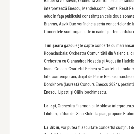
Barber și Gershwin; Orchestra Simfonică din Istanbul,
interpretează Enescu, Mendelssohn, Cemal Reşit Rey ș
aduc în fața publicului constănțean cele două sonate
Brahms; Aavik Duo vor încheia seria concertelor de l
Concertele sunt organizate în cadrul parteneriatului 
Timișoara
găzduiește șapte concerte cu mari ansam
Kopacinskaia; Orchestra Comunității din Valencia, d
Orchestra cu Gianandrea Noseda și Augustin Hadeli
Ioana Goicea. Cvartetul Belcea și Cvartetul Leonkor
Intercontemporain, dirijat de Pierre Bleuse, marcheaz
Dorokhova (laureată Concurs Enescu 2024), prezintă
Enescu, Lipatti și Călin Ioachimescu.
La Iași
, Orchestra Filarmonicii Moldova interpretează
Libitum, alături de Sina Kloke la pian, propune Brahm
La Sibiu
, vor putea fi ascultate concertul susținut d