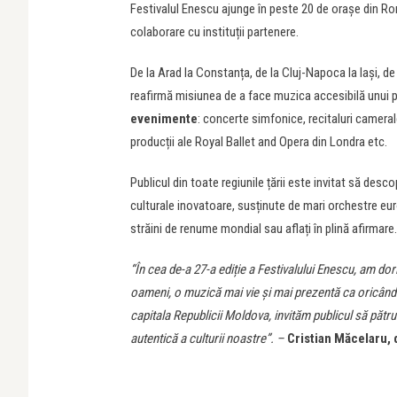
Festivalul Enescu ajunge în peste 20 de orașe din Ro
colaborare cu instituții partenere.
De la Arad la Constanța, de la Cluj-Napoca la Iași, de 
reafirmă misiunea de a face muzica accesibilă unui 
evenimente
: concerte simfonice, recitaluri camerale
producții ale Royal Ballet and Opera din Londra etc.
Publicul din toate regiunile țării este invitat să desc
culturale inovatoare, susținute de mari orchestre eur
străini de renume mondial sau aflați în plină afirmare.
“În cea de-a 27-a ediție a Festivalului Enescu, am do
oameni, o muzică mai vie și mai prezentă ca oricând.
capitala Republicii Moldova, invităm publicul să pătru
autentică a culturii noastre”. –
Cristian Măcelaru,