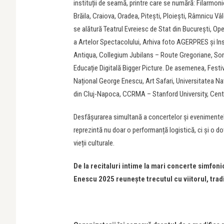
instituții de seamă, printre care se numără: Filarmoni
Brăila, Craiova, Oradea, Pitești, Ploiești, Râmnicu Vâ
se alătură Teatrul Evreiesc de Stat din București, O
a Artelor Spectacolului, Arhiva foto AGERPRES și Ins
Antiqua, Collegium Jubilans – Route Gregoriane, Sonoa
Educație Digitală Bigger Picture. De asemenea, Fest
Național George Enescu, Art Safari, Universitatea 
din Cluj-Napoca, CCRMA – Stanford University, Centru
Desfășurarea simultană a concertelor și evenimentelo
reprezintă nu doar o performanță logistică, ci și o do
vieții culturale.
De la recitaluri intime la mari concerte simfoni
Enescu 2025 reunește trecutul cu viitorul, trad