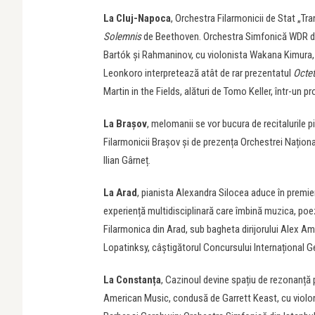
La Cluj-Napoca
, Orchestra Filarmonicii de Stat „Tr
Solemnis
de Beethoven. Orchestra Simfonică WDR din 
Bartók și Rahmaninov, cu violonista Wakana Kimura, 
Leonkoro interpretează atât de rar prezentatul
Octet
Martin in the Fields, alături de Tomo Keller, într-un
La Brașov
, melomanii se vor bucura de recitalurile 
Filarmonicii Brașov și de prezența Orchestrei Naționa
Ilian Gârneț.
La Arad
, pianista Alexandra Silocea aduce în premi
experiență multidisciplinară care îmbină muzica, poezi
Filarmonica din Arad, sub bagheta dirijorului Alex A
Lopatinksy, câștigătorul Concursului Internațional 
La Constanța
, Cazinoul devine spațiu de rezonanță 
American Music, condusă de Garrett Keast, cu violo