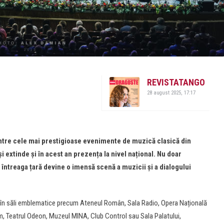
REVISTATANGO
28 august 2025, 17:17
intre cele mai prestigioase evenimente de muzică clasică din
i extinde și în acest an prezența la nivel național. Nu doar
i întreaga țară devine o imensă scenă a muzicii și a dialogului
ă, în săli emblematice precum Ateneul Român, Sala Radio, Opera Națională
um, Teatrul Odeon, Muzeul MINA, Club Control sau Sala Palatului,