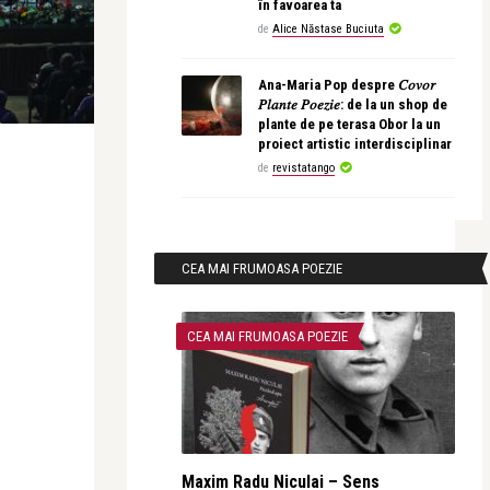
în favoarea ta
de
Alice Năstase Buciuta
Ana-Maria Pop despre 𝐶𝑜𝑣𝑜𝑟
𝑃𝑙𝑎𝑛𝑡𝑒 𝑃𝑜𝑒𝑧𝑖𝑒: de la un shop de
plante de pe terasa Obor la un
proiect artistic interdisciplinar
de
revistatango
CEA MAI FRUMOASA POEZIE
CEA MAI FRUMOASA POEZIE
Maxim Radu Niculai – Sens