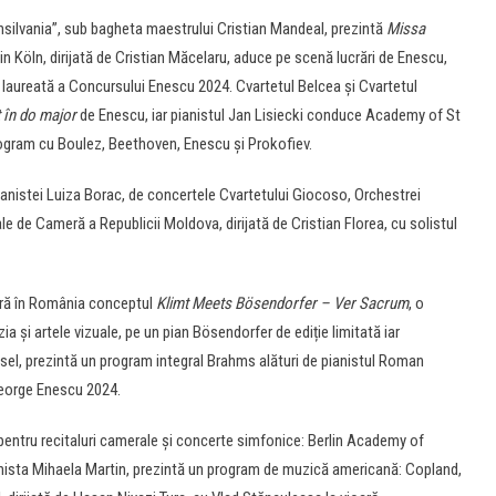
ansilvania”, sub bagheta maestrului Cristian Mandeal, prezintă
Missa
Köln, dirijată de Cristian Măcelaru, aduce pe scenă lucrări de Enescu,
laureată a Concursului Enescu 2024. Cvartetul Belcea și Cvartetul
 în do major
de Enescu, iar pianistul Jan Lisiecki conduce Academy of St
 program cu Boulez, Beethoven, Enescu și Prokofiev.
pianistei Luiza Borac, de concertele Cvartetului Giocoso, Orchestrei
le de Cameră a Republicii Moldova, dirijată de Cristian Florea, cu solistul
eră în România conceptul
Klimt Meets Bösendorfer – Ver Sacrum
, o
a și artele vizuale, pe un pian Bösendorfer de ediție limitată iar
msel, prezintă un program integral Brahms alături de pianistul Roman
George Enescu 2024.
pentru recitaluri camerale și concerte simfonice: Berlin Academy of
nista Mihaela Martin, prezintă un program de muzică americană: Copland,