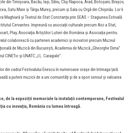
cile din Timișoara, Bacău, Iași, Sibiu, Cluj-Napoca, Arad, Botoșani, Brașov,
lcea, Satu Mare și Târgu Mureș, precum și Sala cu Orgă din Chișinău. Lor li
pera Maghiară și Teatrul de Stat Constanța prin SEAS – Stagiunea Estivală
titutul Cervantes. împreună cu asociații culturale precum Aici a Stat,
rt, Play, Asociația Artiștilor Lutieri din România și Asociația pentru
ivalul colaborează cu parteneri academici și inovatori precum Muzeul
Națională de Muzică din București, Academia de Muzică „Gheorghe Dima”
l CINETic și UNATC „I.L. Caragiale”.
r din cadrul Festivalului Enescu în numeroase orașe din întreaga țară
vadă a puterii muzicii de a uni comunități și de a spori sensul și valoarea
ce, de la expoziții memoriale la instalații contemporane, Festivalul
iția cu inovația, România cu lumea întreagă.