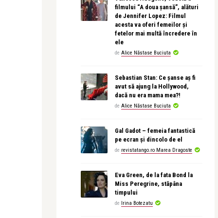
filmului “A doua șansă”, alături
de Jennifer Lopez: Filmul
acesta va oferi femeilor și
fetelor mai multă încredere în
ele
de
Alice Năstase Buciuta
Sebastian Stan: Ce șanse aș fi
avut să ajung la Hollywood,
dacă nu era mama mea?!
de
Alice Năstase Buciuta
Gal Gadot – femeia fantastică
pe ecran și dincolo de el
de
revistatango.ro Marea Dragoste
Eva Green, de la fata Bond la
Miss Peregrine, stăpâna
timpului
de
Irina Botezatu