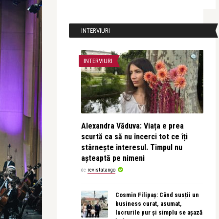
INTERVIURI
INTERVIURI
Alexandra Văduva: Viața e prea
scurtă ca să nu încerci tot ce îți
stârnește interesul. Timpul nu
așteaptă pe nimeni
de
revistatango
Cosmin Filipaș: Când susții un
business curat, asumat,
lucrurile pur și simplu se așază