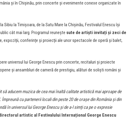
mânia și în Chișinău, prin concerte și evenimente conexe organizate în
la Sibiu la Timișoara, de la Satu Mare la Chișinău, Festivalul Enescu își
public cât mai larg. Programul reunește
sute de artiști invitați și zeci de
, expoziții, conferințe și proiecții ale unor spectacole de operă și balet,
opere universul lui George Enescu prin concerte, recitaluri și proiecte
opene și ansambluri de cameră de prestigiu, alături de soliști români și
rit să aducem muzica de cea mai înaltă calitate artistică mai aproape de
 Împreună cu partenerii locali din peste 20 de orașe din România și din
ndă în universul lui George Enescu și de a-l simți ca pe o expresie
directorul artistic al Festivalului Internațional George Enescu