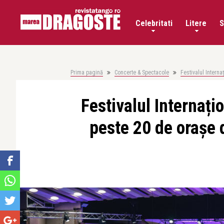
Celebritati
Litere
S
Prima pagină
Concerte & Spectacole
Festivalul Intern
Festivalul Internaț
peste 20 de orașe 