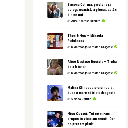
Simona Catrina, prietena și
colega noastră, a plecat, astăzi,
dintre noi
de
Alice Năstase Buciuta
Then & Now – Mihaela
Radulescu
de
revistatango.ro Marea Dragoste
Alice Nastase Buciuta – Trufia
de a fi tanar
de
revistatango.ro Marea Dragoste
Malina Olinescu s-a sinucis,
dupa o mare si trista dragoste
de
Simona Catrina
Nicu Covaci: Tot ce mi-am
propus in viata am reusit! Dar
ce pret am platit…