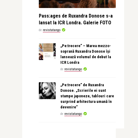
Pass:ages de Ruxandra Donose s-a
lansat la ICR Londra. Galerie FOTO
de
revistatango
„Pe:trecere” – Marea mezzo-
soprană Ruxandra Donose își
lansează volumul de debut la
ICR Londra
de
revistatango
„Pe:trecere” de Ruxandra
Donose. „Scrierile ei sunt
stampe japoneze, tablouri care
surprind arhitectura umană în
devenire”
de
revistatango