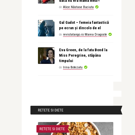
dacă nu era mama mea?!
de
Alice Năstase Buciuta
Gal Gadot – femeia fantastică
pe ecran și dincolo de el
de
revistatango.ro Marea Dragoste
Eva Green, de la fata Bond la
Miss Peregrine, stăpâna
timpului
de
Irina Botezatu
RETETE SI DIETE
RETETE SI DIETE