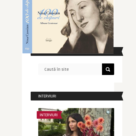
CAUTĂ ÎN SITE
INTERVIURI
INTERVIURI