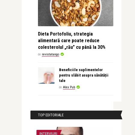
Dieta Portofoliu, strategia
alimentară care poate reduce
colesterolul „rău” cu până la 30%
de
revistatango
Beneficiile suplimentelor
pentru slăbit asupra sănătății
tale
de
Alex Pub
TOP EDITORIALE
INTERVIURI