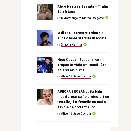
Alice Nastase Buciuta – Trufia
de a fi tanar
de
revistatango.ro Marea Dragoste
Malina Olinescu s-a sinucis,
dupa o mare si trista dragoste
de
Simona Catrina
Nicu Covaci: Tot ce mi-am
propus in viata am reusit! Dar
ce pret am platit…
de
Alice Năstase Buciuta
AURORA LIICEANU: Barbatii
inca doresc sa fie protectori cu
femeile, dar femeile nu mai au
nevoie de protectia lor
de
Alice Năstase Buciuta