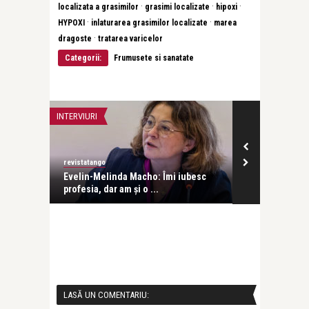
·
·
·
localizata a grasimilor
grasimi localizate
hipoxi
·
·
HYPOXI
inlaturarea grasimilor localizate
marea
·
dragoste
tratarea varicelor
Categorii:
Frumusete si sanatate
INTERVIURI
INTERVIURI
revistatango
Alice Năstase B
Evelin-Melinda Macho: Îmi iubesc
Mihaela Rădul
profesia, dar am și o ...
venit exact câ
LASĂ UN COMENTARIU: