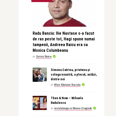
Radu Banciu: Ilie Nastase s-a facut
de ras peste tot, Hagi spune numai
tampenii, Andreea Raicu era ca
Monica Columbeanu
de
Corina Stoica
Simona Catrina, prietena și
colega noastră, a plecat, astăzi,
dintre noi
de
Alice Năstase Buciuta
Then & Now – Mihaela
Radulescu
de
revistatango.ro Marea Dragoste