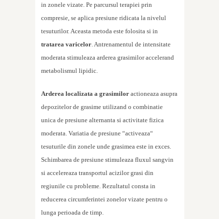
in zonele vizate. Pe parcursul terapiei prin
compresie, se aplica presiune ridicata la nivelul
tesuturilor. Aceasta metoda este folosita si in
tratarea varicelor
. Antrenamentul de intensitate
moderata stimuleaza arderea grasimilor accelerand
metabolismul lipidic.
Arderea localizata a grasimilor
actioneaza asupra
depozitelor de grasime utilizand o combinatie
unica de presiune alternanta si activitate fizica
moderata. Variatia de presiune “activeaza“
tesuturile din zonele unde grasimea este in exces.
Schimbarea de presiune stimuleaza fluxul sangvin
si accelereaza transportul acizilor grasi din
regiunile cu probleme. Rezultatul consta in
reducerea circumferintei zonelor vizate pentru o
lunga perioada de timp.