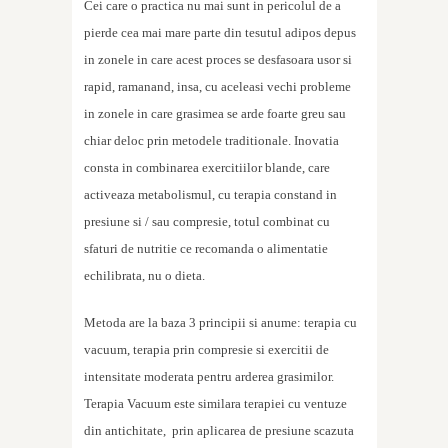
Cei care o practica nu mai sunt in pericolul de a
pierde cea mai mare parte din tesutul adipos depus
in zonele in care acest proces se desfasoara usor si
rapid, ramanand, insa, cu aceleasi vechi probleme
in zonele in care grasimea se arde foarte greu sau
chiar deloc prin metodele traditionale. Inovatia
consta in combinarea exercitiilor blande, care
activeaza metabolismul, cu terapia constand in
presiune si / sau compresie, totul combinat cu
sfaturi de nutritie ce recomanda o alimentatie
echilibrata, nu o dieta.
Metoda are la baza 3 principii si anume: terapia cu
vacuum, terapia prin compresie si exercitii de
intensitate moderata pentru arderea grasimilor.
Terapia Vacuum este similara terapiei cu ventuze
din antichitate, prin aplicarea de presiune scazuta