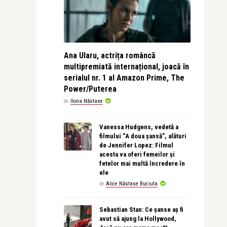
Ana Ularu, actrița româncă
multipremiată internațional, joacă în
serialul nr. 1 al Amazon Prime, The
Power/Puterea
de
Ilona Năstase
Vanessa Hudgens, vedetă a
filmului “A doua șansă”, alături
de Jennifer Lopez: Filmul
acesta va oferi femeilor și
fetelor mai multă încredere în
ele
de
Alice Năstase Buciuta
Sebastian Stan: Ce șanse aș fi
avut să ajung la Hollywood,