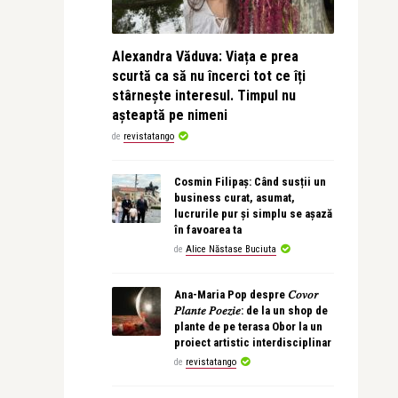
Alexandra Văduva: Viața e prea
scurtă ca să nu încerci tot ce îți
stârnește interesul. Timpul nu
așteaptă pe nimeni
de
revistatango
Cosmin Filipaș: Când susții un
business curat, asumat,
lucrurile pur și simplu se așază
în favoarea ta
de
Alice Năstase Buciuta
Ana-Maria Pop despre 𝐶𝑜𝑣𝑜𝑟
𝑃𝑙𝑎𝑛𝑡𝑒 𝑃𝑜𝑒𝑧𝑖𝑒: de la un shop de
plante de pe terasa Obor la un
proiect artistic interdisciplinar
de
revistatango