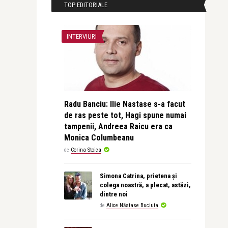
TOP EDITORIALE
INTERVIURI
Radu Banciu: Ilie Nastase s-a facut
de ras peste tot, Hagi spune numai
tampenii, Andreea Raicu era ca
Monica Columbeanu
de
Corina Stoica
Simona Catrina, prietena și
colega noastră, a plecat, astăzi,
dintre noi
de
Alice Năstase Buciuta