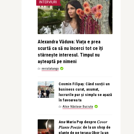
INTERVIURI
Alexandra Văduva: Viața e prea
scurtă ca să nu încerci tot ce îți
stârnește interesul. Timpul nu
așteaptă pe nimeni
de
revistatango
Cosmin Filipaș: Când susții un
business curat, asumat,
lucrurile pur și simplu se așază
în favoarea ta
de
Alice Năstase Buciuta
Ana-Maria Pop despre 𝐶𝑜𝑣𝑜𝑟
𝑃𝑙𝑎𝑛𝑡𝑒 𝑃𝑜𝑒𝑧𝑖𝑒: de la un shop de
plante de pe terasa Obor la un