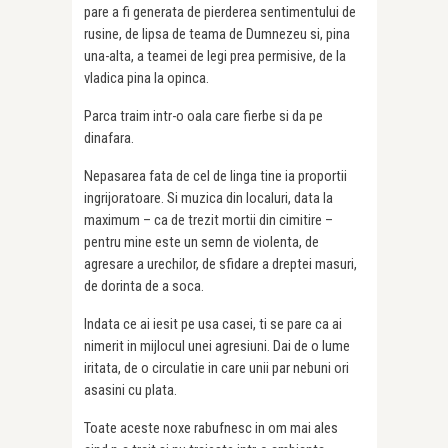
pare a fi generata de pierderea sentimentului de
rusine, de lipsa de teama de Dumnezeu si, pina
una-alta, a teamei de legi prea permisive, de la
vladica pina la opinca.
Parca traim intr-o oala care fierbe si da pe
dinafara.
Nepasarea fata de cel de linga tine ia proportii
ingrijoratoare. Si muzica din localuri, data la
maximum – ca de trezit mortii din cimitire –
pentru mine este un semn de violenta, de
agresare a urechilor, de sfidare a dreptei masuri,
de dorinta de a soca.
Indata ce ai iesit pe usa casei, ti se pare ca ai
nimerit in mijlocul unei agresiuni. Dai de o lume
iritata, de o circulatie in care unii par nebuni ori
asasini cu plata.
Toate aceste noxe rabufnesc in om mai ales