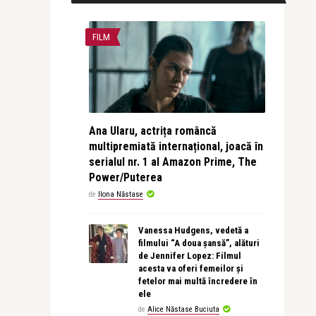
FILM
Ana Ularu, actrița româncă
multipremiată internațional, joacă în
serialul nr. 1 al Amazon Prime, The
Power/Puterea
de
Ilona Năstase
Vanessa Hudgens, vedetă a
filmului “A doua șansă”, alături
de Jennifer Lopez: Filmul
acesta va oferi femeilor și
fetelor mai multă încredere în
ele
de
Alice Năstase Buciuta