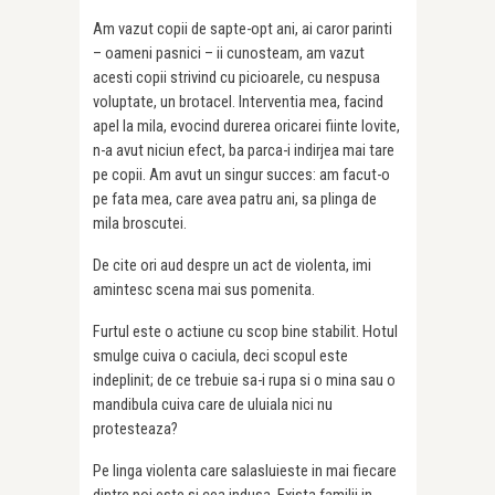
Am vazut copii de sapte-opt ani, ai caror parinti
– oameni pasnici – ii cunosteam, am vazut
acesti copii strivind cu picioarele, cu nespusa
voluptate, un brotacel. Interventia mea, facind
apel la mila, evocind durerea oricarei fiinte lovite,
n-a avut niciun efect, ba parca-i indirjea mai tare
pe copii. Am avut un singur succes: am facut-o
pe fata mea, care avea patru ani, sa plinga de
mila broscutei.
De cite ori aud despre un act de violenta, imi
amintesc scena mai sus pomenita.
Furtul este o actiune cu scop bine stabilit. Hotul
smulge cuiva o caciula, deci scopul este
indeplinit; de ce trebuie sa-i rupa si o mina sau o
mandibula cuiva care de uluiala nici nu
protesteaza?
Pe linga violenta care salasluieste in mai fiecare
dintre noi este si cea indusa. Exista familii in