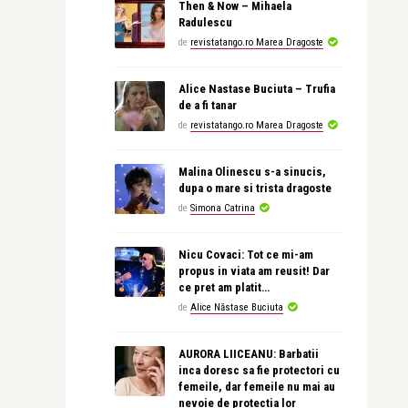
Then & Now – Mihaela
Radulescu
de
revistatango.ro Marea Dragoste
Alice Nastase Buciuta – Trufia
de a fi tanar
de
revistatango.ro Marea Dragoste
Malina Olinescu s-a sinucis,
dupa o mare si trista dragoste
de
Simona Catrina
Nicu Covaci: Tot ce mi-am
propus in viata am reusit! Dar
ce pret am platit…
de
Alice Năstase Buciuta
AURORA LIICEANU: Barbatii
inca doresc sa fie protectori cu
femeile, dar femeile nu mai au
nevoie de protectia lor