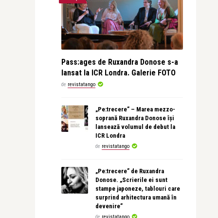
Pass:ages de Ruxandra Donose s-a
lansat la ICR Londra. Galerie FOTO
de
revistatango
„Pe:trecere” – Marea mezzo-
soprană Ruxandra Donose își
lansează volumul de debut la
ICR Londra
de
revistatango
„Pe:trecere” de Ruxandra
Donose. „Scrierile ei sunt
stampe japoneze, tablouri care
surprind arhitectura umană în
devenire”
de
revistatango