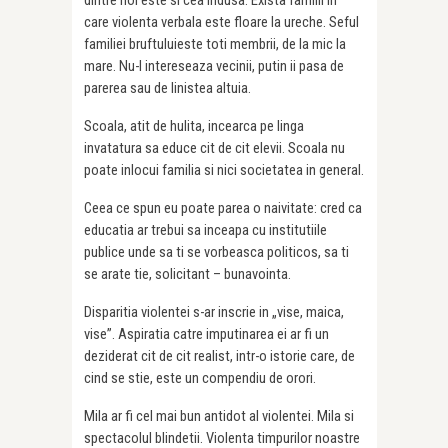
care violenta verbala este floare la ureche. Seful
familiei bruftuluieste toti membrii, de la mic la
mare. Nu-l intereseaza vecinii, putin ii pasa de
parerea sau de linistea altuia.
Scoala, atit de hulita, incearca pe linga
invatatura sa educe cit de cit elevii. Scoala nu
poate inlocui familia si nici societatea in general.
Ceea ce spun eu poate parea o naivitate: cred ca
educatia ar trebui sa inceapa cu institutiile
publice unde sa ti se vorbeasca politicos, sa ti
se arate tie, solicitant – bunavointa.
Disparitia violentei s-ar inscrie in „vise, maica,
vise”. Aspiratia catre imputinarea ei ar fi un
deziderat cit de cit realist, intr-o istorie care, de
cind se stie, este un compendiu de orori.
Mila ar fi cel mai bun antidot al violentei. Mila si
spectacolul blindetii. Violenta timpurilor noastre