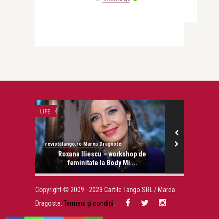
LIFE
LIFE
revistatango.ro Marea Dragoste
revistatango.ro
Stănescu
Roxana Iliescu – workshop de
Anorexic, l
feminitate la Body Mi ...
schel
Copyright © 2009 - 2023 Cartile Tango SRL / Marea
Dragoste.
Termeni și condiții
.