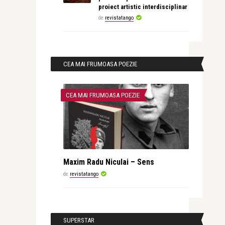
proiect artistic interdisciplinar
de
revistatango
CEA MAI FRUMOASA POEZIE
CEA MAI FRUMOASA POEZIE
Maxim Radu Niculai – Sens
de
revistatango
SUPERSTAR