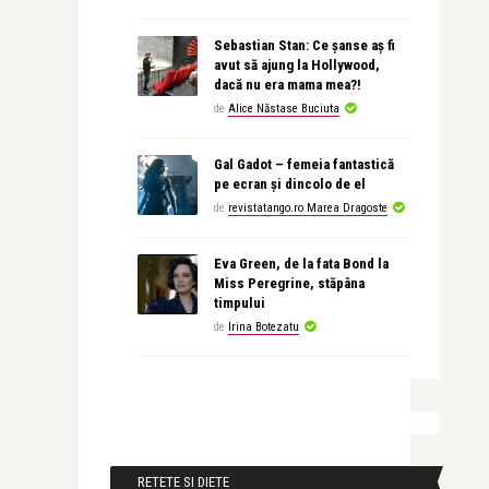
Sebastian Stan: Ce șanse aș fi
avut să ajung la Hollywood,
dacă nu era mama mea?!
de
Alice Năstase Buciuta
Gal Gadot – femeia fantastică
pe ecran și dincolo de el
de
revistatango.ro Marea Dragoste
Eva Green, de la fata Bond la
Miss Peregrine, stăpâna
timpului
de
Irina Botezatu
RETETE SI DIETE