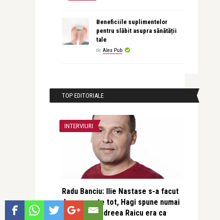
Beneficiile suplimentelor
pentru slăbit asupra sănătății
tale
de
Alex Pub
TOP EDITORIALE
INTERVIURI
Radu Banciu: Ilie Nastase s-a facut
de ras peste tot, Hagi spune numai
tampenii, Andreea Raicu era ca