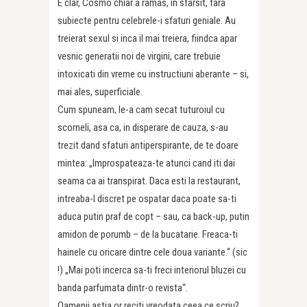
E clar, Cosmo chiar a ramas, in sfarsit, fara
subiecte pentru celebrele-i sfaturi geniale. Au
treierat sexul si inca il mai treiera, fiindca apar
vesnic generatii noi de virgini, care trebuie
intoxicati din vreme cu instructiuni aberante – si,
mai ales, superficiale.
Cum spuneam, le-a cam secat tuturoiul cu
scorneli, asa ca, in disperare de cauza, s-au
trezit dand sfaturi antiperspirante, de te doare
mintea: „Improspateaza-te atunci cand iti dai
seama ca ai transpirat. Daca esti la restaurant,
intreaba-l discret pe ospatar daca poate sa-ti
aduca putin praf de copt – sau, ca back-up, putin
amidon de porumb – de la bucatarie. Freaca-ti
hainele cu oricare dintre cele doua variante.“ (sic
!) „Mai poti incerca sa-ti freci interiorul bluzei cu
banda parfumata dintr-o revista“.
Oamenii astia or reciti vreodata ceea ce scriu?