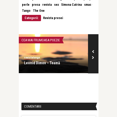
·
·
·
·
·
·
perle
presa
revista
sex
Simona Catrina
smac
·
Tango
The One
Categorii:
Revista presei
CEA MAI FRUMOASA POEZIE
INTERVIURI
revistatango
revistatango
de
Leonid Dimov – Teamă
Evelin-Melin
profesia, dar 
COMENTARII