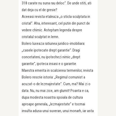
318 carate nu suna rau deloc“. De unde stiti, ati
dat deja cu el de gresie?
Aceeasi revista etaleaza „o sticla sculptata in
cristal“. Aha, interesant, cel putin din punct de
vedere chimic. Asteptam legenda despre
cristalul sculptat in lemn.
Bolero luxeaza ratiunea juridico-imobiliara:
„casele ipotecate drept garantie“. Dragi
concetateni, nu ipotechezi nimic „drept
garantie“, ipoteca insasi e o garantie.
Maestra emerita in scalcierea termenilor, revista
Bolero rescrie istoria: „Regimul comunist a
acuzat-o de lezmajestate“. Cum, ma? Mai zi o
data. Nu, nu mai zice, am glumit! Poanta e ca,
dupa modesta noastra spoiala de cultura
aproape generala, „lezmajestate“ e tocmai
insulta adusa unui suveran, unui monarh, iar asta