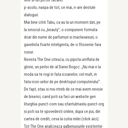
vine si-un pictor tacanit
p-acolo, naspa de tot, ce mai, n-are destule
dialoguri.
Mai bine cititi Tabu, ca au la un moment dat, pe
la smocul cu „beauty”, o compunere formata
doar din nume de parfumuri si maclavaisuri, o
gaselnita foarte inteligenta, de-o fitosenie fara
cusur.
Revista The One citeaza, cu pipota umflata de
glorie, un perloi de-al Danei Rogoz: „Nu mai e la
moda sa te rogi in fata icoanelor; cel mult, in
fata icon-urilor de pe desktopul computerului“.
De fapt, stau si ma-ntreb de ce mai avem nevoie
de biserici, cand poti sa faci un website gen
liturghia-punct-com sau sfantulmaslu-punct-org
si poti sa te spovedesti online, dupa ce pui, din
cartea de credit, ceva la cutia milei (click aici).
Tot The One analizeaza galbenusurile existentei