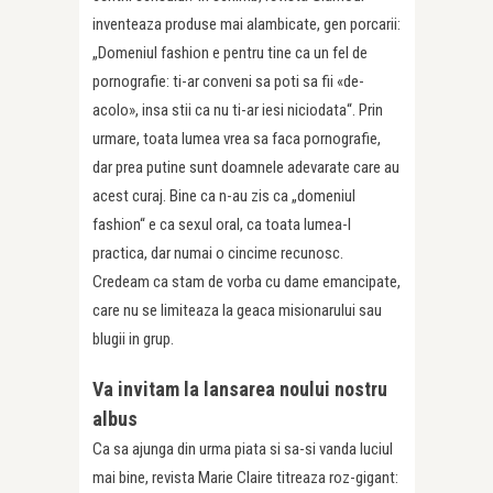
inventeaza produse mai alambicate, gen porcarii:
„Domeniul fashion e pentru tine ca un fel de
pornografie: ti-ar conveni sa poti sa fii «de-
acolo», insa stii ca nu ti-ar iesi niciodata“. Prin
urmare, toata lumea vrea sa faca pornografie,
dar prea putine sunt doamnele adevarate care au
acest curaj. Bine ca n-au zis ca „domeniul
fashion“ e ca sexul oral, ca toata lumea-l
practica, dar numai o cincime recunosc.
Credeam ca stam de vorba cu dame emancipate,
care nu se limiteaza la geaca misionarului sau
blugii in grup.
Va invitam la lansarea noului nostru
albus
Ca sa ajunga din urma piata si sa-si vanda luciul
mai bine, revista Marie Claire titreaza roz-gigant: