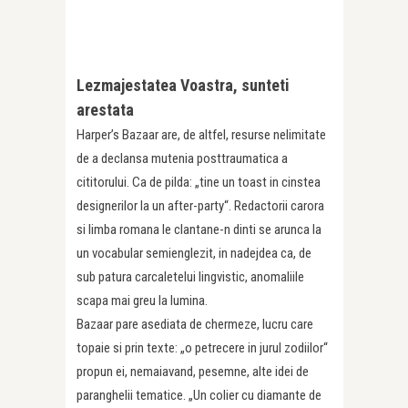
Lezmajestatea Voastra, sunteti
arestata
Harper’s Bazaar are, de altfel, resurse nelimitate
de a declansa mutenia posttraumatica a
cititorului. Ca de pilda: „tine un toast in cinstea
designerilor la un after-party“. Redactorii carora
si limba romana le clantane-n dinti se arunca la
un vocabular semienglezit, in nadejdea ca, de
sub patura carcaletelui lingvistic, anomaliile
scapa mai greu la lumina.
Bazaar pare asediata de chermeze, lucru care
topaie si prin texte: „o petrecere in jurul zodiilor“
propun ei, nemaiavand, pesemne, alte idei de
paranghelii tematice. „Un colier cu diamante de