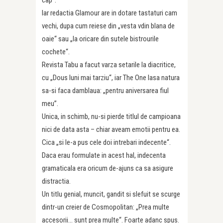
cap“.
Iar redactia Glamour are in dotare tastaturi cam
vechi, dupa cum reiese din „vesta vdin blana de
oaie“ sau „la oricare din sutele bistrourile
cochete“.
Revista Tabu a facut varza setarile la diacritice,
cu „Dous luni mai tarziu“, iar The One lasa natura
sa-si faca damblaua: „pentru aniversarea fiul
meu”.
Unica, in schimb, nu-si pierde titlul de campioana
nici de data asta – chiar aveam emotii pentru ea.
Cica „si le-a pus cele doi intrebari indecente“.
Daca erau formulate in acest hal, indecenta
gramaticala era oricum de-ajuns ca sa asigure
distractia.
Un titlu genial, muncit, gandit si slefuit se scurge
dintr-un creier de Cosmopolitan: „Prea multe
accesorii… sunt prea multe“. Foarte adanc spus.