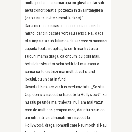
multa pudra, bea numai apa cu gheata, stai sub
aerul conditionat si pozeaza in diva intangibila
(ca sa nu te invite nimeni la dans)“.
Daca nu i-as cunoaste, as zice ca au scris la
misto, dar din pacate vorbeau serios. Pai, daca
stai impaiata sub tulumba de aer rece si mananci
zapada toata noaptea, la ce-ti mai trebuiau
farduri, mama draga, ca oricum, cu porii mari,
botul decolorat si ochii beliti tot mai aveai o
sansa sa te distrezi mai mult decat stand
locului, cu un bat in fund.
Revista Unica are vesti in exclusivitate: „Se stie,
Cupidon s-a nascut si traieste la Hollywood“. Eu
nu stiu pe unde mai traieste, nu l-am mai vazut
cam de mult prin preajma mea, dar stiu sigur, ca
am citit intr-un almanah: nu-i nascut la
Hollywood, draga, romanii care l-au mosit si l-au