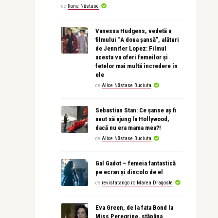
de
Ilona Năstase
Vanessa Hudgens, vedetă a
filmului “A doua șansă”, alături
de Jennifer Lopez: Filmul
acesta va oferi femeilor și
fetelor mai multă încredere în
ele
de
Alice Năstase Buciuta
Sebastian Stan: Ce șanse aș fi
avut să ajung la Hollywood,
dacă nu era mama mea?!
de
Alice Năstase Buciuta
Gal Gadot – femeia fantastică
pe ecran și dincolo de el
de
revistatango.ro Marea Dragoste
Eva Green, de la fata Bond la
Miss Peregrine, stăpâna