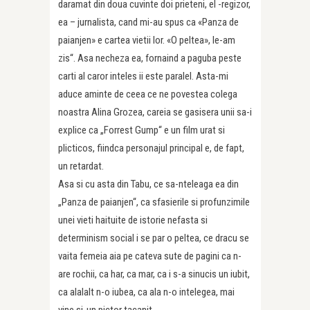
daramat din doua cuvinte doi prieteni, el -regizor,
ea – jurnalista, cand mi-au spus ca «Panza de
paianjen» e cartea vietii lor. «O peltea», le-am
zis“. Asa necheza ea, fornaind a paguba peste
carti al caror inteles ii este paralel. Asta-mi
aduce aminte de ceea ce ne povestea colega
noastra Alina Grozea, careia se gasisera unii sa-i
explice ca „Forrest Gump“ e un film urat si
plicticos, fiindca personajul principal e, de fapt,
un retardat.
Asa si cu asta din Tabu, ce sa-nteleaga ea din
„Panza de paianjen“, ca sfasierile si profunzimile
unei vieti haituite de istorie nefasta si
determinism social i se par o peltea, ce dracu se
vaita femeia aia pe cateva sute de pagini ca n-
are rochii, ca har, ca mar, ca i s-a sinucis un iubit,
ca alalalt n-o iubea, ca ala n-o intelegea, mai