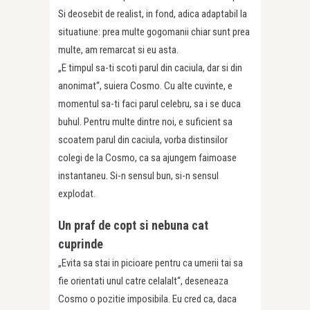
Si deosebit de realist, in fond, adica adaptabil la
situatiune: prea multe gogomanii chiar sunt prea
multe, am remarcat si eu asta.
„E timpul sa-ti scoti parul din caciula, dar si din
anonimat“, suiera Cosmo. Cu alte cuvinte, e
momentul sa-ti faci parul celebru, sa i se duca
buhul. Pentru multe dintre noi, e suficient sa
scoatem parul din caciula, vorba distinsilor
colegi de la Cosmo, ca sa ajungem faimoase
instantaneu. Si-n sensul bun, si-n sensul
explodat.
Un praf de copt si nebuna cat
cuprinde
„Evita sa stai in picioare pentru ca umerii tai sa
fie orientati unul catre celalalt“, deseneaza
Cosmo o pozitie imposibila. Eu cred ca, daca