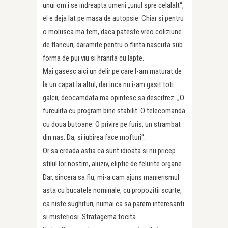
unui om i se indreapta umerii „unul spre celalalt“,
el e deja lat pe masa de autopsie. Chiar si pentru
o molusca ma tem, daca pateste vreo coliziune
de flancuri, daramite pentru o fiinta nascuta sub
forma de pui viu si hranita cu lapte.
Mai gasesc aici un delir pe care l-am maturat de
la un capat la altul, dar inca nu i-am gasit toti
galcii, deocamdata ma opintesc sa descifrez: „O
furculita cu program bine stabilit. O telecomanda
cu doua butoane. O privire pe furis, un strambat
din nas. Da, si iubirea face mofturi“.
Or sa creada astia ca sunt idioata si nu pricep
stilul lor nostim, aluziv, eliptic de felurite organe.
Dar, sincera sa fiu, mi-a cam ajuns manierismul
asta cu bucatele nominale, cu propozitii scurte,
ca niste sughituri, numai ca sa parem interesanti
si misteriosi. Stratagema tocita.