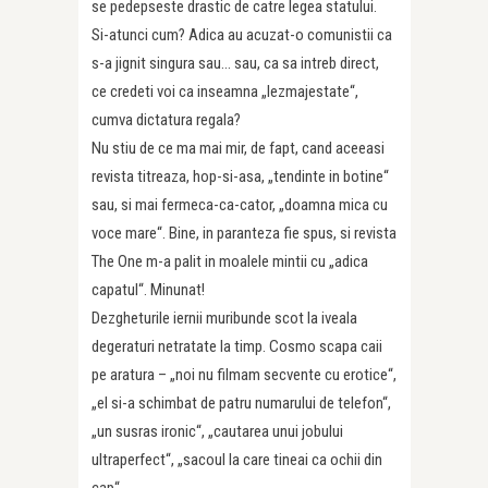
se pedepseste drastic de catre legea statului.
Si-atunci cum? Adica au acuzat-o comunistii ca
s-a jignit singura sau… sau, ca sa intreb direct,
ce credeti voi ca inseamna „lezmajestate“,
cumva dictatura regala?
Nu stiu de ce ma mai mir, de fapt, cand aceeasi
revista titreaza, hop-si-asa, „tendinte in botine“
sau, si mai fermeca-ca-cator, „doamna mica cu
voce mare“. Bine, in paranteza fie spus, si revista
The One m-a palit in moalele mintii cu „adica
capatul“. Minunat!
Dezgheturile iernii muribunde scot la iveala
degeraturi netratate la timp. Cosmo scapa caii
pe aratura – „noi nu filmam secvente cu erotice“,
„el si-a schimbat de patru numarului de telefon“,
„un susras ironic“, „cautarea unui jobului
ultraperfect“, „sacoul la care tineai ca ochii din