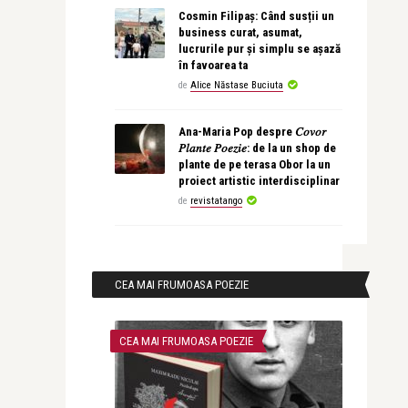
Cosmin Filipaș: Când susții un
business curat, asumat,
lucrurile pur și simplu se așază
în favoarea ta
de
Alice Năstase Buciuta
Ana-Maria Pop despre 𝐶𝑜𝑣𝑜𝑟
𝑃𝑙𝑎𝑛𝑡𝑒 𝑃𝑜𝑒𝑧𝑖𝑒: de la un shop de
plante de pe terasa Obor la un
proiect artistic interdisciplinar
de
revistatango
CEA MAI FRUMOASA POEZIE
CEA MAI FRUMOASA POEZIE