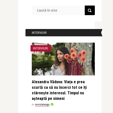
INTERVIURI
INTERVIURI
Alexandra Văduva: Viața e prea
scurtă ca să nu încerci tot ce îți
stârnește interesul. Timpul nu
așteaptă pe nimeni
de
revistatango