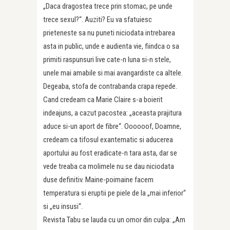
„Daca dragostea trece prin stomac, pe unde
trece sexul?“. Auziti? Eu va sfatuiesc
prieteneste sa nu puneti niciodata intrebarea
asta in public, unde e audienta vie, fiindca o sa
primiti raspunsuri live cate-n luna si-n stele,
unele mai amabile si mai avangardiste ca altele.
Degeaba, stofa de contrabanda crapa repede.
Cand credeam ca Marie Claire s-a boierit
indeajuns, a cazut pacostea: „aceasta prajitura
aduce si-un aport de fibre“. Oooooof, Doamne,
credeam ca tifosul exantematic si aducerea
aportului au fost eradicate-n tara asta, dar se
vede treaba ca molimele nu se dau niciodata
duse definitiv. Maine-poimaine facem
temperatura si eruptii pe piele de la „mai inferior“
si „eu insusi“.
Revista Tabu se lauda cu un omor din culpa: „Am