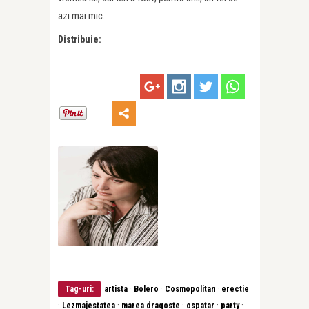
azi mai mic.
Distribuie:
·
·
·
Tag-uri:
artista
Bolero
Cosmopolitan
erectie
·
·
·
·
·
Lezmajestatea
marea dragoste
ospatar
party