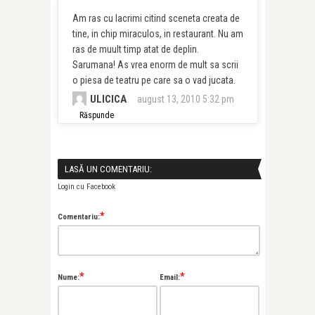
Am ras cu lacrimi citind sceneta creata de
tine, in chip miraculos, in restaurant. Nu am
ras de muult timp atat de deplin.
Sarumana! As vrea enorm de mult sa scrii
o piesa de teatru pe care sa o vad jucata.
ULICICA
august 13, 2010 5:32 pm
Răspunde
LASĂ UN COMENTARIU:
Login cu Facebook
*
Comentariu:
*
*
Nume:
Email: