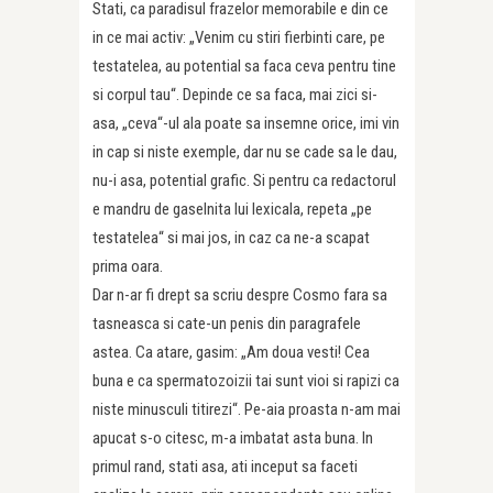
Stati, ca paradisul frazelor memorabile e din ce
in ce mai activ: „Venim cu stiri fierbinti care, pe
testatelea, au potential sa faca ceva pentru tine
si corpul tau“. Depinde ce sa faca, mai zici si-
asa, „ceva“-ul ala poate sa insemne orice, imi vin
in cap si niste exemple, dar nu se cade sa le dau,
nu-i asa, potential grafic. Si pentru ca redactorul
e mandru de gaselnita lui lexicala, repeta „pe
testatelea“ si mai jos, in caz ca ne-a scapat
prima oara.
Dar n-ar fi drept sa scriu despre Cosmo fara sa
tasneasca si cate-un penis din paragrafele
astea. Ca atare, gasim: „Am doua vesti! Cea
buna e ca spermatozoizii tai sunt vioi si rapizi ca
niste minusculi titirezi“. Pe-aia proasta n-am mai
apucat s-o citesc, m-a imbatat asta buna. In
primul rand, stati asa, ati inceput sa faceti