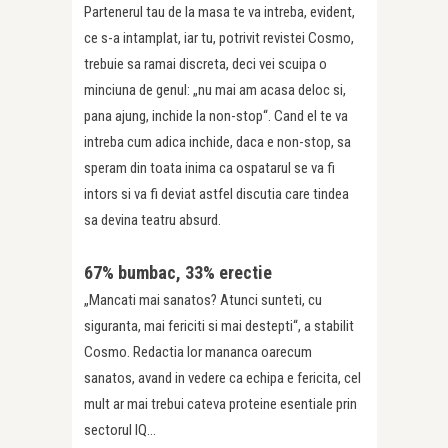
Partenerul tau de la masa te va intreba, evident,
ce s-a intamplat, iar tu, potrivit revistei Cosmo,
trebuie sa ramai discreta, deci vei scuipa o
minciuna de genul: „nu mai am acasa deloc si,
pana ajung, inchide la non-stop“. Cand el te va
intreba cum adica inchide, daca e non-stop, sa
speram din toata inima ca ospatarul se va fi
intors si va fi deviat astfel discutia care tindea
sa devina teatru absurd.
67% bumbac, 33% erectie
„Mancati mai sanatos? Atunci sunteti, cu
siguranta, mai fericiti si mai destepti“, a stabilit
Cosmo. Redactia lor mananca oarecum
sanatos, avand in vedere ca echipa e fericita, cel
mult ar mai trebui cateva proteine esentiale prin
sectorul IQ…