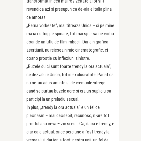
transformat in cea mai roz zeitate a lor si-l
revendica azi si presupun ca de-aia e Italia plina
de amorasi.
„Perna vorbeste“, mai titreaza Unica – si pe mine
ma ia cu frig pe spinare, tot mai sper sa fie vorba
doar de un titlu de film imbecil. Dar din grafica
asertiunii, nu reiesea nimic cinematografic, ci
doar o prostie cu inflexiuni sinistre.
„Buzele dulci sunt foarte trendy la ora actuala“,
ne dezvaluie Unica, tot in exclusivitate. Pacat ca
nu ne-au adus aminte si de vremurile vitrege
cand se purtau buzele acre si era un supliciu sa
participi la un preludiu sexual.
|n plus, „trendy la ora actuala“ e un fel de
pleonasm – mai deosebit, recunosc, n-are tot
prostul asa ceva – zic si eu… Ca, daca e trendy, e
clar ca e actual, orice perciune a fost trendy la
vremea lui, dar ieri a fost, pentru unii, un fel de