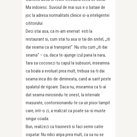
Ma indoiesc. Suvoiul de mai sus e o bataie de
joc la adresa normalitatii clinice si-a inteligentei
cititorului.
Deci stai asa, ca m-am enervat: esti la
restaurant si, cum stai tu asa si tai din snitel, „iti
dai seama ca ai transpirat“. Nu stiu cum „iti dai
seama“ – ca, daca te-ajunge izul pana la nara,
fara sa cocosezi tu capul la subsuori, inseamna
ca boala a evoluat prea mult, trebuia sa-ti dai
seama inca dis-de-dimineata, cand ai sarit peste
spalatul de rigoare. Daca nu, inseamna ca ti-ai
dat seama mirosindu-te onest, la intervale
masurate, contorsionandu-te ca un pisoi tampit
care, intr-o zi, a realizat ca poate sa-si muste
singur coada.
Bun, realizezi ca trasnesti si faci semn catre
ospatar. Nu ridici aripa prea mult, ca sa nu se