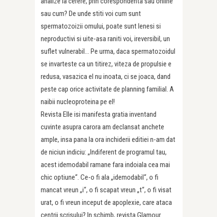
analize la cerere, prin corespondenta sau online
sau cum? De unde stiti voi cum sunt
spermatozoizii omului, poate sunt lenesi si
neproductivi si uite-asa raniti voi, ireversibil, un
suflet vulnerabil… Pe urma, daca spermatozoidul
se invarteste ca un titirez, viteza de propulsie e
redusa, vasazica el nu inoata, ci se joaca, dand
peste cap orice activitate de planning familial. A
naibii nucleoproteina pe el!
Revista Elle isi manifesta gratia inventand
cuvinte asupra carora am declansat anchete
ample, insa pana la ora inchiderii editiei n-am dat
de niciun indiciu: „Indiferent de programul tau,
acest idemodabil ramane fara indoiala cea mai
chic optiune“. Ce-o fi ala „idemodabil“, o fi
mancat vreun „i“, o fi scapat vreun „t“, o fi visat
urat, o fi vreun inceput de apoplexie, care ataca
centrii scrisului? In schimb, revista Glamour