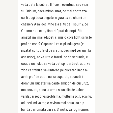
vada pata la subrat. Il fluieri, eventual, sau vezi
tu. Oricum, daca mirosi urat, ce mai conteaza
ca-ti bagi doua degete-n gura ca sa chemi un
chelner? Asa, deci vine ala si tu ce-i spui? Zice
Cosmo sa-i ceri „discret“ praf de copt. Fiti
amabil, imi mai aduceti si mie o cola light si niste
praf de copt? Ospatarul va clipi indulgent (e
invatat cu tot felul de cretini, deci nu-l vei anihila
asa usor), se va uita o fractiune de secunda, cu
coada ochiului, sa vada cat sprit ai baut, apoi va
zice ca trebuie sa-l intrebe pe bucatar. Daca n-
aveti praf de copt, nu va suparati, spuneti-i
domnului bucatar sa caute amidon de cucuruz,
ma scuzati, pana la urma si un plic de zahar
vanilat ar rezolva problema, multumesc. Daca nu,
aduceti-mi va rog o revista mai noua, sa rup
banda parfumata din ea. Si nota, va rog frumos.