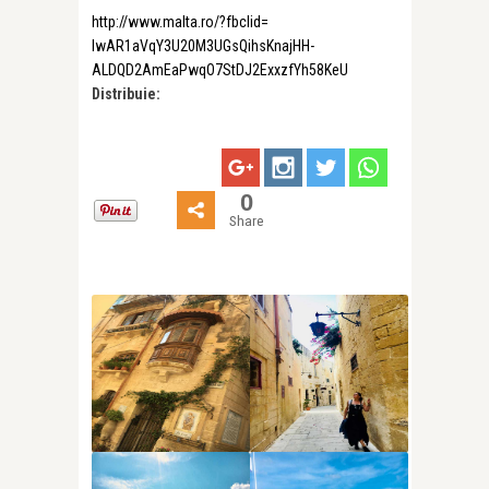
http://www.malta.ro/?fbclid=
IwAR1aVqY3U20M3UGsQihsKnajHH-
ALDQD2AmEaPwqO7StDJ2ExxzfYh58K
eU
Distribuie:
0
Share