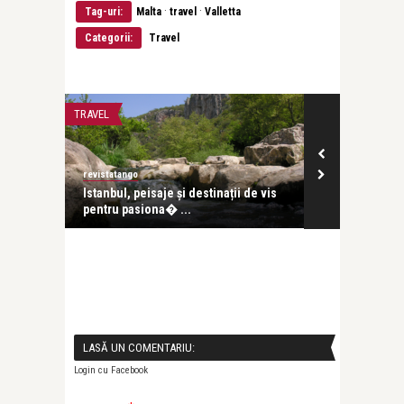
·
·
Tag-uri:
Malta
travel
Valletta
Categorii:
Travel
TRAVEL
TRAVEL
revistatango
Dara Codescu
bat
Istanbul, peisaje și destinații de vis
Irina Cațigher
pentru pasiona� ...
călătoare
LASĂ UN COMENTARIU:
Login cu Facebook