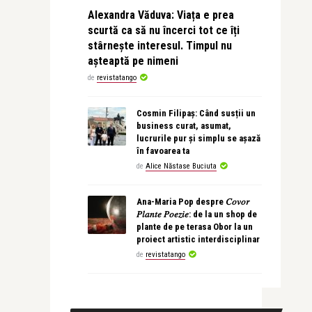
Alexandra Văduva: Viața e prea
scurtă ca să nu încerci tot ce îți
stârnește interesul. Timpul nu
așteaptă pe nimeni
de
revistatango
Cosmin Filipaș: Când susții un
business curat, asumat,
lucrurile pur și simplu se așază
în favoarea ta
de
Alice Năstase Buciuta
Ana-Maria Pop despre 𝐶𝑜𝑣𝑜𝑟
𝑃𝑙𝑎𝑛𝑡𝑒 𝑃𝑜𝑒𝑧𝑖𝑒: de la un shop de
plante de pe terasa Obor la un
proiect artistic interdisciplinar
de
revistatango