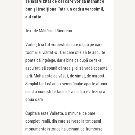
se lasă vizitat de cei care vor să mănânce
bun și tradițional într-un cadru verosimil,
autentic…
Text de Mădălina Răcorean
Vorbești și tot vorbești despre o țară pe care
tocmai ai vizitat-o.. Cel care știe să te asculte
poate că înțelege, dar e bine ca după ce te-a
ascultat, să spună că vrea și el să vadă această
țară. Malta este de văzut, de simțit, de mirosit.
Simplul fapt că are o semnificație aparte atunci
când o cunoști te face să vrei să o vizitezi și a
doua oară.
Capitala este Valletta, o minune, ce pare
complet ireală, din care se ivesc la tot pasul
monumente istorice halucinant de frumoase.