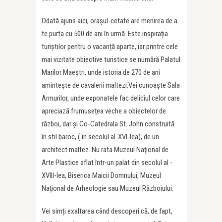
Odată ajuns aici, orașul-cetate are menirea de a
te purta cu 500 de ani în urmă. Este inspirația
turiștilor pentru o vacanță aparte, iar printre cele
mai vizitate obiective turistice se numără Palatul
Marilor Maeștri, unde istoria de 270 de ani
amintește de cavalerii maltezi.Vei cunoaște Sala
Armurilor, unde exponatele fac deliciul celor care
apreciază frumusețea veche a obiectelor de
război, dar și Co-Catedrala St. John construită
în stil baroc, ( în secolul al-XVI-lea), de un
architect maltez. Nu rata Muzeul Naţional de
Arte Plastice aflat într-un palat din secolul al -
XVIII-lea, Biserica Maicii Domnului, Muzeul
Național de Arheologie sau Muzeul Războiului.
Vei simți exaltarea când descoperi că, de fapt,