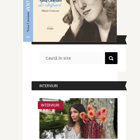
CAUTĂ ÎN SITE
INTERVIURI
INTERVIURI