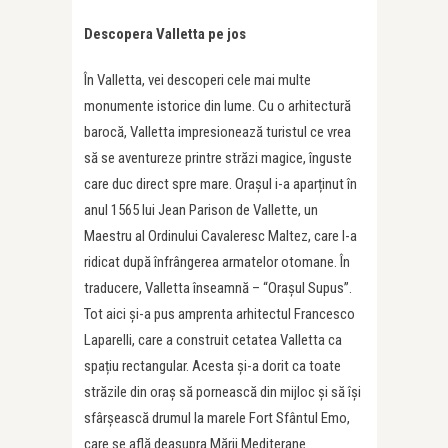
Descopera Valletta pe jos
În Valletta, vei descoperi cele mai multe
monumente istorice din lume. Cu o arhitectură
barocă, Valletta impresionează turistul ce vrea
să se aventureze printre străzi magice, înguste
care duc direct spre mare. Orașul i-a aparținut în
anul 1565 lui Jean Parison de Vallette, un
Maestru al Ordinului Cavaleresc Maltez, care l-a
ridicat după înfrângerea armatelor otomane. În
traducere, Valletta înseamnă – “Orașul Supus”.
Tot aici și-a pus amprenta arhitectul Francesco
Laparelli, care a construit cetatea Valletta ca
spațiu rectangular. Acesta și-a dorit ca toate
străzile din oraș să pornească din mijloc și să își
sfârșească drumul la marele Fort Sfântul Emo,
care se află deasupra Mării Mediterane.