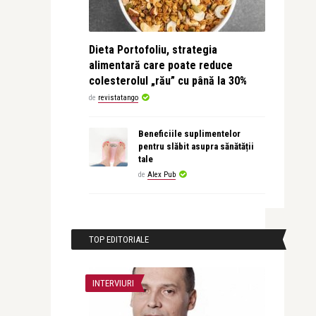
Dieta Portofoliu, strategia
alimentară care poate reduce
colesterolul „rău” cu până la 30%
de
revistatango
Beneficiile suplimentelor
pentru slăbit asupra sănătății
tale
de
Alex Pub
TOP EDITORIALE
INTERVIURI