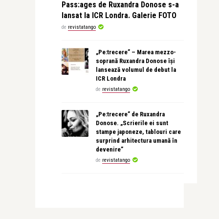
Pass:ages de Ruxandra Donose s-a
lansat la ICR Londra. Galerie FOTO
de
revistatango
„Pe:trecere” – Marea mezzo-
soprană Ruxandra Donose își
lansează volumul de debut la
ICR Londra
de
revistatango
„Pe:trecere” de Ruxandra
Donose. „Scrierile ei sunt
stampe japoneze, tablouri care
surprind arhitectura umană în
devenire”
de
revistatango