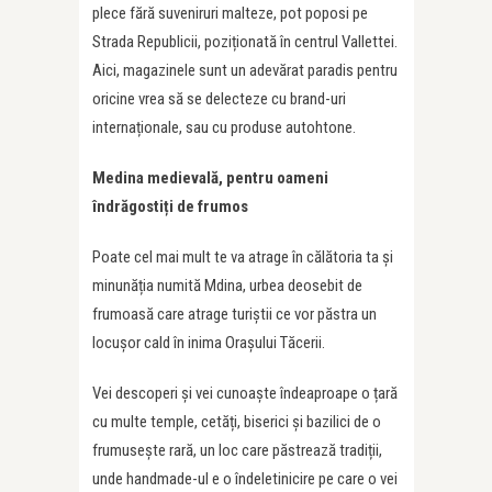
plece fără suveniruri malteze, pot poposi pe
Strada Republicii, poziționată în centrul Vallettei.
Aici, magazinele sunt un adevărat paradis pentru
oricine vrea să se delecteze cu brand-uri
internaționale, sau cu produse autohtone.
Medina medievală, pentru oameni
îndrăgostiți de frumos
Poate cel mai mult te va atrage în călătoria ta și
minunăția numită Mdina, urbea deosebit de
frumoasă care atrage turiștii ce vor păstra un
locușor cald în inima Orașului Tăcerii.
Vei descoperi și vei cunoaște îndeaproape o țară
cu multe temple, cetăți, biserici și bazilici de o
frumusește rară, un loc care păstrează tradiții,
unde handmade-ul e o îndeletinicire pe care o vei