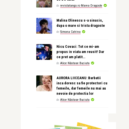
de
revistatango.ro Marea Dragoste
Malina Olinescu s-a sinucis,
dupa o mare si trista dragoste
de
Simona Catrina
Nicu Covaci: Tot ce mi-am
propus in viata am reusit! Dar
ce pret am platit…
de
Alice Năstase Buciuta
AURORA LIICEANU: Barbatii
inca doresc sa fie protectori cu
femeile, dar femeile nu mai au
nevoie de protectia lor
de
Alice Năstase Buciuta