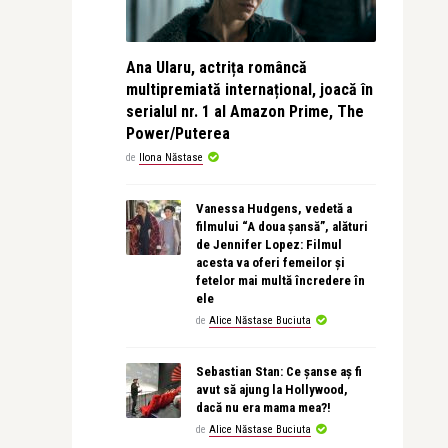
Ana Ularu, actrița româncă
multipremiată internațional, joacă în
serialul nr. 1 al Amazon Prime, The
Power/Puterea
de
Ilona Năstase
Vanessa Hudgens, vedetă a
filmului “A doua șansă”, alături
de Jennifer Lopez: Filmul
acesta va oferi femeilor și
fetelor mai multă încredere în
ele
de
Alice Năstase Buciuta
Sebastian Stan: Ce șanse aș fi
avut să ajung la Hollywood,
dacă nu era mama mea?!
de
Alice Năstase Buciuta