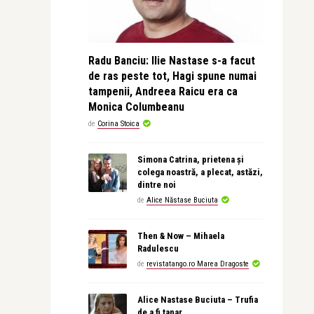
Radu Banciu: Ilie Nastase s-a facut
de ras peste tot, Hagi spune numai
tampenii, Andreea Raicu era ca
Monica Columbeanu
de
Corina Stoica
Simona Catrina, prietena și
colega noastră, a plecat, astăzi,
dintre noi
de
Alice Năstase Buciuta
Then & Now – Mihaela
Radulescu
de
revistatango.ro Marea Dragoste
Alice Nastase Buciuta – Trufia
de a fi tanar