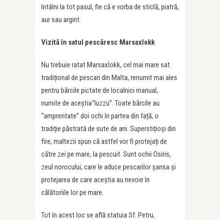
întâlni la tot pasul, fie că e vorba de sticlă, piatră,
aur sau argint.
Vizită în satul pescăresc Marsaxlokk
Nu trebuie ratat Marsaxlokk, cel mai mare sat
tradițional de pescari din Malta, renumit mai ales
pentru bărcile pictate de localnici manual,
numite de aceștia“luzzu”. Toate bărcile au
“amprentate” doi ochi în partea din față, o
tradiție păstrată de sute de ani. Superstițioși din
fire, maltezii spun că astfel vor fi protejați de
către zei pe mare, la pescuit. Sunt ochii Osiris,
zeul norocului, care le aduce pescarilor șansa și
protejarea de care aceștia au nevoie în
călătoriile lor pe mare.
Tot în acest loc se află statuia Sf. Petru,