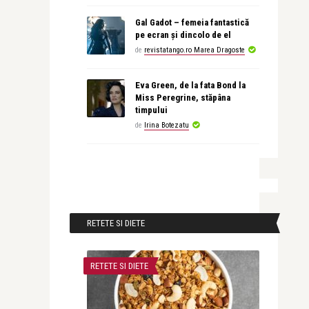
Gal Gadot – femeia fantastică
pe ecran și dincolo de el
de
revistatango.ro Marea Dragoste
Eva Green, de la fata Bond la
Miss Peregrine, stăpâna
timpului
de
Irina Botezatu
RETETE SI DIETE
RETETE SI DIETE