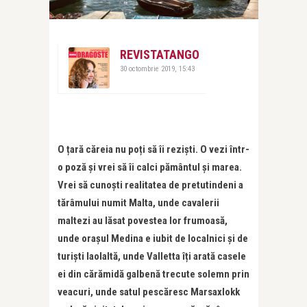
REVISTATANGO
30 octombrie 2019, 15:43
O țară căreia nu poți să îi reziști. O vezi într-
o poză și vrei să îi calci pământul și marea.
Vrei să cunoști realitatea de pretutindeni a
tărâmului numit Malta, unde cavalerii
maltezi au lăsat povestea lor frumoasă,
unde orașul Medina e iubit de localnici și de
turiști laolaltă, unde Valletta îți arată casele
ei din cărămidă galbenă trecute solemn prin
veacuri, unde satul pescăresc Marsaxlokk