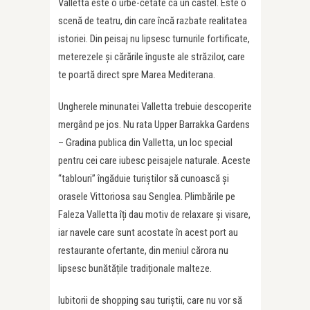
Valletta este o urbe-cetate ca un castel. Este o
scenă de teatru, din care încă razbate realitatea
istoriei. Din peisaj nu lipsesc turnurile fortificate,
meterezele și cărările înguste ale străzilor, care
te poartă direct spre Marea Mediterana.
Ungherele minunatei Valletta trebuie descoperite
mergând pe jos. Nu rata Upper Barrakka Gardens
– Gradina publica din Valletta, un loc special
pentru cei care iubesc peisajele naturale. Aceste
“tablouri” îngăduie turiștilor să cunoască și
orasele Vittoriosa sau Senglea. Plimbările pe
Faleza Valletta îți dau motiv de relaxare și visare,
iar navele care sunt acostate în acest port au
restaurante ofertante, din meniul cărora nu
lipsesc bunătățile tradiționale malteze.
Iubitorii de shopping sau turiștii, care nu vor să