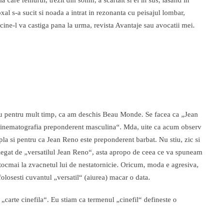
la care femurul, trezit din somn, a scartait si el in sus, lasand in
l s-a sucit si noada a intrat in rezonanta cu peisajul lombar,
cine-l va castiga pana la urma, revista Avantaje sau avocatii mei.
Nu pentru mult timp, ca am deschis Beau Monde. Se facea ca „Jean
in cinematografia preponderent masculina“. Mda, uite ca acum observ
la si pentru ca Jean Reno este preponderent barbat. Nu stiu, zic si
va legat de „versatilul Jean Reno“, asta apropo de ceea ce va spuneam
 tocmai la zvacnetul lui de nestatornicie. Oricum, moda e agresiva,
folosesti cuvantul „versatil“ (aiurea) macar o data.
„carte cinefila“. Eu stiam ca termenul „cinefil“ defineste o