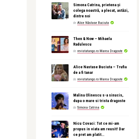
Simona Catrina, prietena și
colega noastră, a plecat, astăzi,
dintre noi
de
Alice Năstase Buciuta
Then & Now – Mihaela
Radulescu
de
revistatango.ro Marea Dragoste
Alice Nastase Buciuta – Trufia
de a fi tanar
de
revistatango.ro Marea Dragoste
Malina Olinescu s-a sinucis,
dupa o mare si trista dragoste
de
Simona Catrina
Nicu Covaci: Tot ce mi-am
propus in viata am reusit! Dar
ce pret am platit…