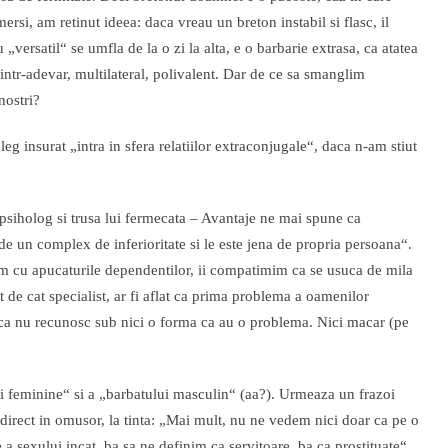
rsi, am retinut ideea: daca vreau un breton instabil si flasc, il
versatil“ se umfla de la o zi la alta, e o barbarie extrasa, ca atatea
intr-adevar, multilateral, polivalent. Dar de ce sa smanglim
 nostri?
leg insurat „intra in sfera relatiilor extraconjugale“, daca n-am stiut
 psiholog si trusa lui fermecata – Avantaje ne mai spune ca
 un complex de inferioritate si le este jena de propria persoana“.
tam cu apucaturile dependentilor, ii compatimim ca se usuca de mila
 de cat specialist, ar fi aflat ca prima problema a oamenilor
 ca nu recunosc sub nici o forma ca au o problema. Nici macar (pe
i feminine“ si a „barbatului masculin“ (aa?). Urmeaza un frazoi
irect in omusor, la tinta: „Mai mult, nu ne vedem nici doar ca pe o
 a sexului incat, ba sa ne definim ca servitoare, ba ca prostituate“.