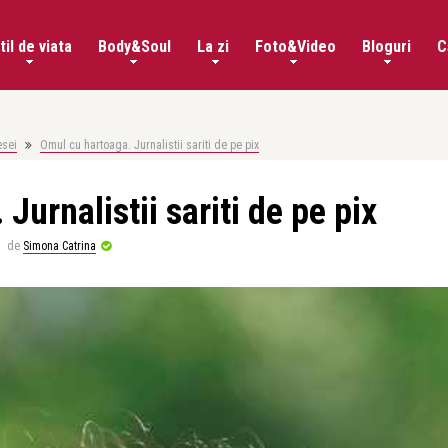
til de viata
Body&Soul
La zi
Foto&Video
Bloguri
C
esei
Omul cu hartoaga. Jurnalistii sariti de pe pix
Jurnalistii sariti de pe pix
de
Simona Catrina