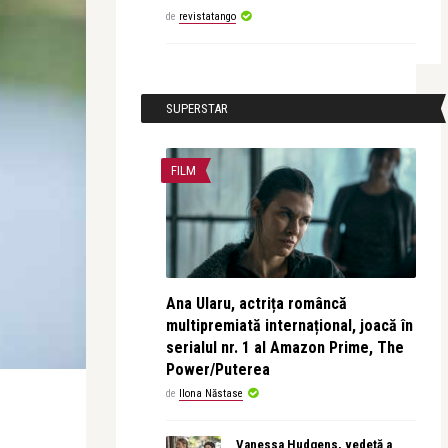
de
revistatango
SUPERSTAR
FILM
Ana Ularu, actrița româncă
multipremiată internațional, joacă în
serialul nr. 1 al Amazon Prime, The
Power/Puterea
de
Ilona Năstase
Vanessa Hudgens, vedetă a