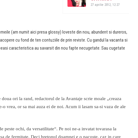
27 aprilie 2012, 12:27
meile (am numit aici presa glossy) loveste din nou, abundent si dureros,
a acopere cu fond de ten contuziile de prin reviste. Cu gandul la vacanta si
ceeasi caracteristica au savarsit din nou fapte necugetate. Sau cugetate
e doua ori la rand, redactorul de la Avantaje scrie moale „creaza
ce-o vrea, or sa mai auza ei de noi. Acum ii lasam sa-si vaza de ale
e peste ochi, da versatilitate“. Pe noi ne-a invatat tovarasa la
ipsa de fermitate. Deci bretonul doamnei e o pacoste, caz in care