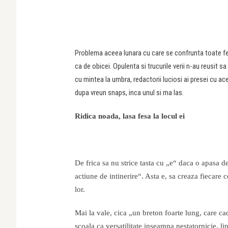
Problema aceea lunara cu care se confrunta toate fe
ca de obicei. Opulenta si trucurile verii n-au reusit s
cu mintea la umbra, redactorii luciosi ai presei cu a
dupa vreun snaps, inca unul si ma las.
Ridica noada, lasa fesa la locul ei
De frica sa nu strice tasta cu „e“ daca o apasa d
actiune de intinerire“. Asta e, sa creaza fiecare 
lor.
Mai la vale, cica „un breton foarte lung, care cad
scoala ca versatilitate inseamna nestatornicie, l