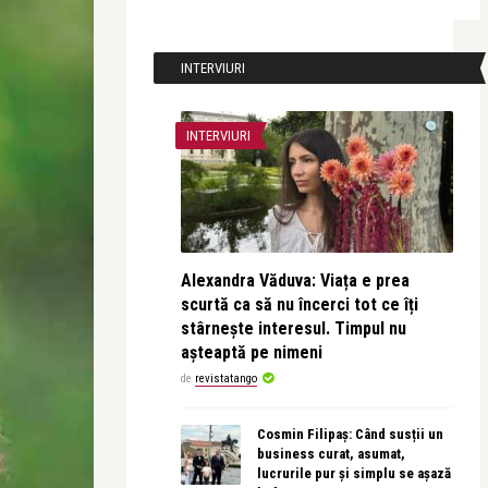
INTERVIURI
INTERVIURI
Alexandra Văduva: Viața e prea
scurtă ca să nu încerci tot ce îți
stârnește interesul. Timpul nu
așteaptă pe nimeni
de
revistatango
Cosmin Filipaș: Când susții un
business curat, asumat,
lucrurile pur și simplu se așază