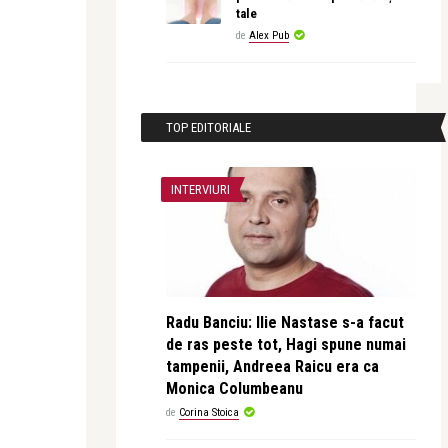
tale
de
Alex Pub
TOP EDITORIALE
INTERVIURI
Radu Banciu: Ilie Nastase s-a facut
de ras peste tot, Hagi spune numai
tampenii, Andreea Raicu era ca
Monica Columbeanu
de
Corina Stoica