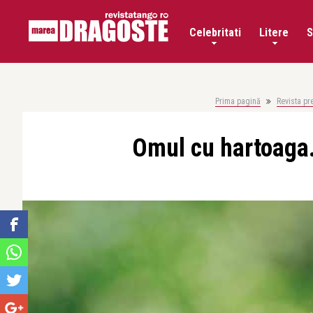
Celebritati
Litere
S
Prima pagină
Revista pr
Omul cu hartoaga. 