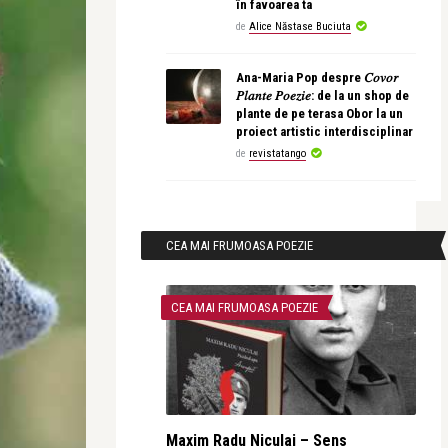
în favoarea ta
de
Alice Năstase Buciuta
Ana-Maria Pop despre 𝐶𝑜𝑣𝑜𝑟
𝑃𝑙𝑎𝑛𝑡𝑒 𝑃𝑜𝑒𝑧𝑖𝑒: de la un shop de
plante de pe terasa Obor la un
proiect artistic interdisciplinar
de
revistatango
CEA MAI FRUMOASA POEZIE
CEA MAI FRUMOASA POEZIE
Maxim Radu Niculai – Sens