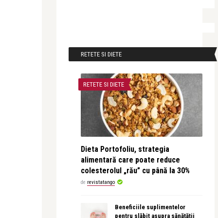
RETETE SI DIETE
RETETE SI DIETE
Dieta Portofoliu, strategia
alimentară care poate reduce
colesterolul „rău” cu până la 30%
de
revistatango
Beneficiile suplimentelor
pentru slăbit asupra sănătății