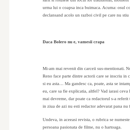
sarit si rotulele din locul lor traditional, moment 
urma lui o coapsa inca buimaca. Acuma: osul coxa
declansand acolo un razboi civil pe care nu stiu 
Daca Bolero nu e, vamesii crapa
Mi-am mai revenit din carceii sus-mentionati. 
Reno face parte dintre actorii care se inscriu 
si eu asta… Ma gandesc ca, poate, asta se intamp
eu, care sa fie explicatia, altfel? Vad iarasi ce
mai devreme, dar poate ca redactorul s-a referit
in ziua de azi nu esti redactor adevarat pana nu 
Undeva, in aceeasi revista, o rubrica se numeste 
persoana pasionata de filme, nu o hartoaga.