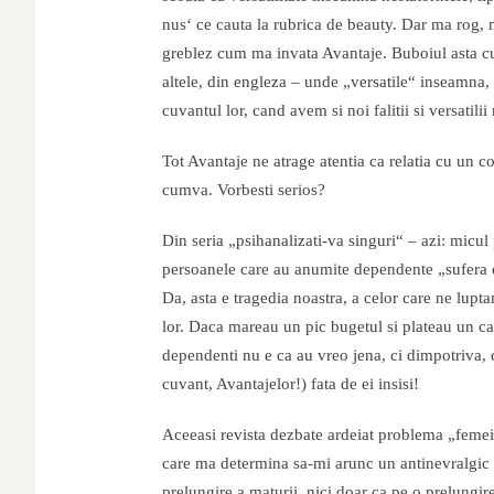
nus‘ ce cauta la rubrica de beauty. Dar ma rog, me
greblez cum ma invata Avantaje. Buboiul asta cu „
altele, din engleza – unde „versatile“ inseamna, 
cuvantul lor, cand avem si noi falitii si versatilii
Tot Avantaje ne atrage atentia ca relatia cu un co
cumva. Vorbesti serios?
Din seria „psihanalizati-va singuri“ – azi: micul
persoanele care au anumite dependente „sufera de
Da, asta e tragedia noastra, a celor care ne lup
lor. Daca mareau un pic bugetul si plateau un cat
dependenti nu e ca au vreo jena, ci dimpotriva,
cuvant, Avantajelor!) fata de ei insisi!
Aceeasi revista dezbate ardeiat problema „femei
care ma determina sa-mi arunc un antinevralgic d
prelungire a maturii, nici doar ca pe o prelungire