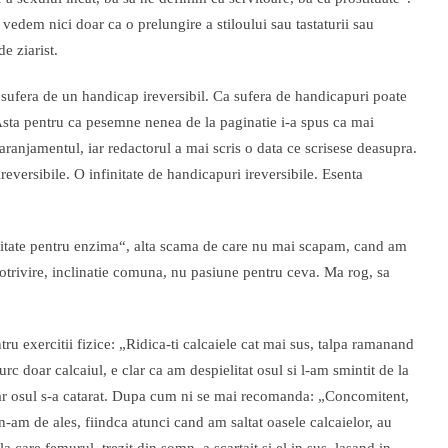
edem nici doar ca o prelungire a stiloului sau tastaturii sau
e ziarist.
a sufera de un handicap ireversibil. Ca sufera de handicapuri poate
Asta pentru ca pesemne nenea de la paginatie i-a spus ca mai
 aranjamentul, iar redactorul a mai scris o data ce scrisese deasupra.
eversibile. O infinitate de handicapuri ireversibile. Esenta
initate pentru enzima“, alta scama de care nu mai scapam, cand am
otrivire, inclinatie comuna, nu pasiune pentru ceva. Ma rog, sa
tru exercitii fizice: „Ridica-ti calcaiele cat mai sus, talpa ramanand
 urc doar calcaiul, e clar ca am despielitat osul si l-am smintit de la
l, iar osul s-a catarat. Dupa cum ni se mai recomanda: „Concomitent,
 n-am de ales, fiindca atunci cand am saltat oasele calcaielor, au