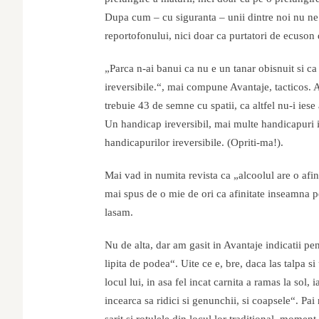
Dupa cum – cu siguranta – unii dintre noi nu ne v
reportofonului, nici doar ca purtatori de ecuson d
„Parca n-ai banui ca nu e un tanar obisnuit si c
ireversibile.“, mai compune Avantaje, tacticos. 
trebuie 43 de semne cu spatii, ca altfel nu-i iese
Un handicap ireversibil, mai multe handicapuri ir
handicapurilor ireversibile. (Opriti-ma!).
Mai vad in numita revista ca „alcoolul are o af
mai spus de o mie de ori ca afinitate inseamna p
lasam.
Nu de alta, dar am gasit in Avantaje indicatii pen
lipita de podea“. Uite ce e, bre, daca las talpa si
locul lui, in asa fel incat carnita a ramas la so
incearca sa ridici si genunchii, si coapsele“. Pai