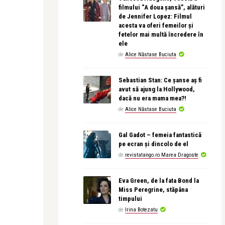
filmului “A doua șansă”, alături
de Jennifer Lopez: Filmul
acesta va oferi femeilor și
fetelor mai multă încredere în
ele
de
Alice Năstase Buciuta
Sebastian Stan: Ce șanse aș fi
avut să ajung la Hollywood,
dacă nu era mama mea?!
de
Alice Năstase Buciuta
Gal Gadot – femeia fantastică
pe ecran și dincolo de el
de
revistatango.ro Marea Dragoste
Eva Green, de la fata Bond la
Miss Peregrine, stăpâna
timpului
de
Irina Botezatu