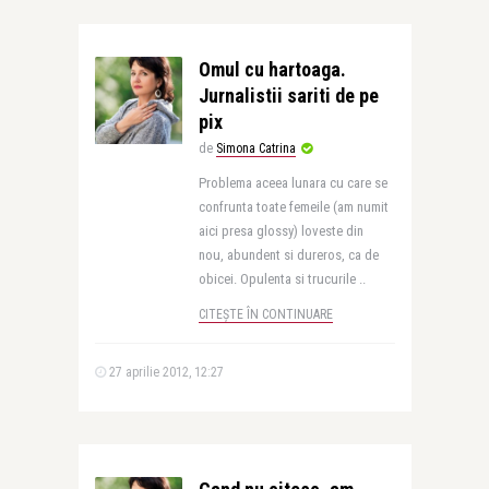
Omul cu hartoaga.
Jurnalistii sariti de pe
pix
de
Simona Catrina
Problema aceea lunara cu care se
confrunta toate femeile (am numit
aici presa glossy) loveste din
nou, abundent si dureros, ca de
obicei. Opulenta si trucurile ..
CITEȘTE ÎN CONTINUARE
27 aprilie 2012, 12:27