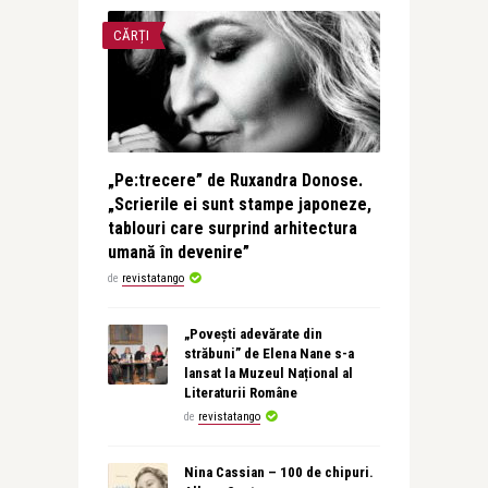
CĂRȚI
„Pe:trecere” de Ruxandra Donose.
„Scrierile ei sunt stampe japoneze,
tablouri care surprind arhitectura
umană în devenire”
de
revistatango
„Povești adevărate din
străbuni” de Elena Nane s-a
lansat la Muzeul Național al
Literaturii Române
de
revistatango
Nina Cassian – 100 de chipuri.