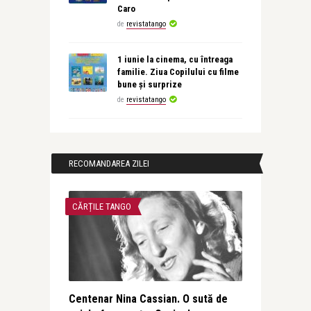
Caro
de
revistatango
1 iunie la cinema, cu întreaga
familie. Ziua Copilului cu filme
bune și surprize
de
revistatango
RECOMANDAREA ZILEI
CĂRȚILE TANGO
Centenar Nina Cassian. O sută de