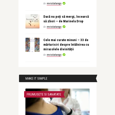
de
revistatango
Dacă nu poţi să mergi, încearcă
să zbori – de Marinela Drop
de
revistatango
Cele mai curate minuni – 33 de
mărturisiri despre întâlnirea cu
miracolele divinității
de
revistatango
MAKE IT SIMPLE
FRUMUSETE SI SANATATE