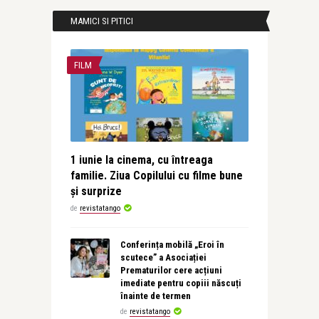
MAMICI SI PITICI
FILM
1 iunie la cinema, cu întreaga
familie. Ziua Copilului cu filme bune
și surprize
de
revistatango
Conferința mobilă „Eroi în
scutece” a Asociației
Prematurilor cere acțiuni
imediate pentru copiii născuți
înainte de termen
de
revistatango