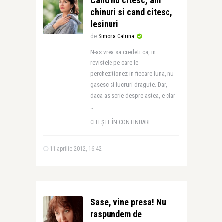
Cand nu citesc, am
chinuri si cand citesc,
lesinuri
de
Simona Catrina
N-as vrea sa credeti ca, in
revistele pe care le
perchezitionez in fiecare luna, nu
gasesc si lucruri dragute. Dar,
daca as scrie despre astea, e clar
..
CITEȘTE ÎN CONTINUARE
11 aprilie 2012, 16:42
Sase, vine presa! Nu
raspundem de