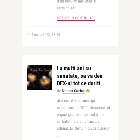
usurandu-mi misiunea si
aerisindu-mi ..
CITEȘTE ÎN CONTINUARE
4 iunie 2013, 18:49
La multi ani cu
sanatate, sa va dea
DEX-ul tot ce doriti
de
Simona Catrina
Ar fi cazul sa ne mearga
exceptional in 2011, deoarece tot
regnul glossy a descantat de
sarbatori, a urat, a tunat, a
adunat. Evident, in ciuda bunelor
..