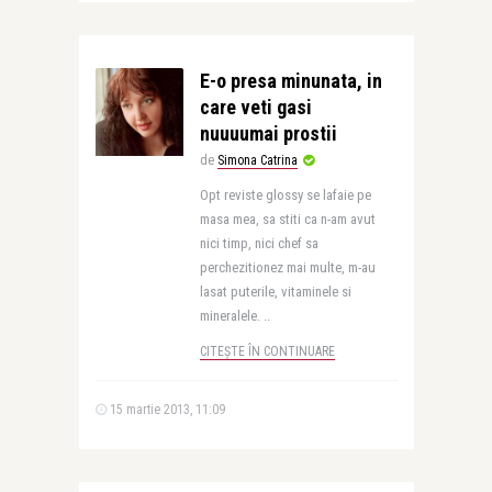
E-o presa minunata, in
care veti gasi
nuuuumai prostii
de
Simona Catrina
Opt reviste glossy se lafaie pe
masa mea, sa stiti ca n-am avut
nici timp, nici chef sa
perchezitionez mai multe, m-au
lasat puterile, vitaminele si
mineralele. ..
CITEȘTE ÎN CONTINUARE
15 martie 2013, 11:09