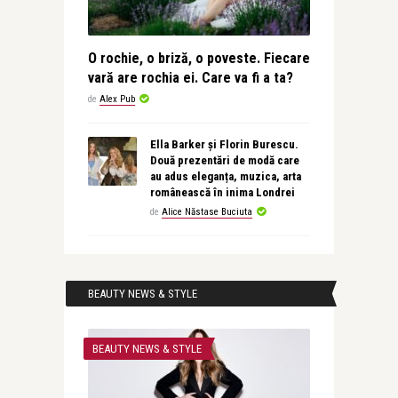
O rochie, o briză, o poveste. Fiecare
vară are rochia ei. Care va fi a ta?
de
Alex Pub
Ella Barker și Florin Burescu.
Două prezentări de modă care
au adus eleganța, muzica, arta
românească în inima Londrei
de
Alice Năstase Buciuta
BEAUTY NEWS & STYLE
BEAUTY NEWS & STYLE