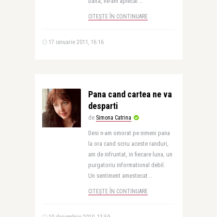
balta, ne-am aplecat ..
CITEȘTE ÎN CONTINUARE
17 ianuarie 2011, 16:16
Pana cand cartea ne va
desparti
de
Simona Catrina
Desi n-am omorat pe nimeni pana
la ora cand scriu aceste randuri,
am de infruntat, in fiecare luna, un
purgatoriu informational debil.
Un sentiment amestecat ..
CITEȘTE ÎN CONTINUARE