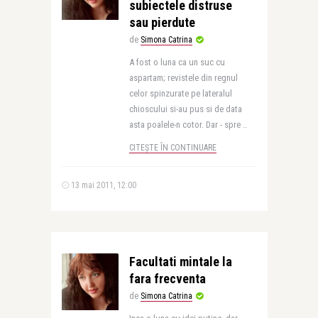
subiectele distruse
sau pierdute
de
Simona Catrina
A fost o luna ca un suc cu
aspartam; revistele din regnul
celor spinzurate pe lateralul
chioscului si-au pus si de data
asta poalele-n cotor. Dar - spre ..
CITEȘTE ÎN CONTINUARE
13 mai 2011, 12:00
Facultati mintale la
fara frecventa
de
Simona Catrina