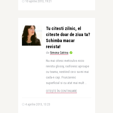
10 aprilie 2013, 19:21
Tu citesti zilnic, el
citeste doar de ziua ta?
Schimba macar
revista!
de
Simona Catrina
Nu mai citesc meticulos nicio
revista glossy, rasfoiesc aproape
cu teama, nestiind ce-o sa-mi mai
cada-n cap. Frunzaresc
superficial si cu atat mai mult ..
CITEȘTE ÎN CONTINUARE
4 aprilie 2013, 13:23