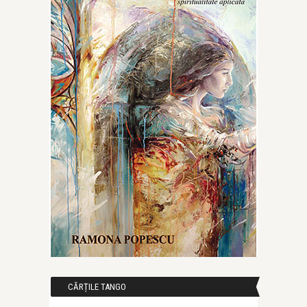
CĂRȚILE TANGO