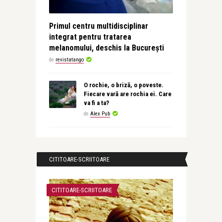
Primul centru multidisciplinar
integrat pentru tratarea
melanomului, deschis la București
de
revistatango
O rochie, o briză, o poveste.
Fiecare vară are rochia ei. Care
va fi a ta?
de
Alex Pub
CITITOARE-SCRIITOARE
CITITOARE-SCRIITOARE