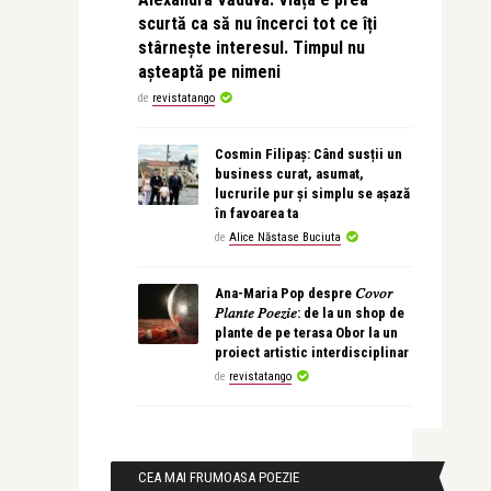
scurtă ca să nu încerci tot ce îți
stârnește interesul. Timpul nu
așteaptă pe nimeni
de
revistatango
Cosmin Filipaș: Când susții un
business curat, asumat,
lucrurile pur și simplu se așază
în favoarea ta
de
Alice Năstase Buciuta
Ana-Maria Pop despre 𝐶𝑜𝑣𝑜𝑟
𝑃𝑙𝑎𝑛𝑡𝑒 𝑃𝑜𝑒𝑧𝑖𝑒: de la un shop de
plante de pe terasa Obor la un
proiect artistic interdisciplinar
de
revistatango
CEA MAI FRUMOASA POEZIE