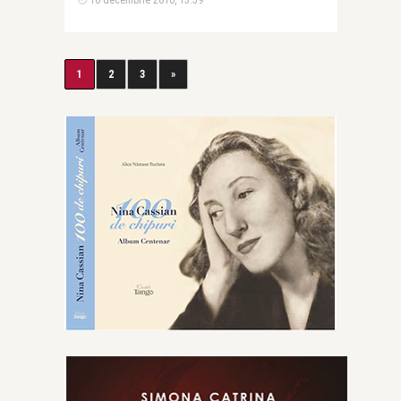
10 decembrie 2010, 13:59
1
2
3
»