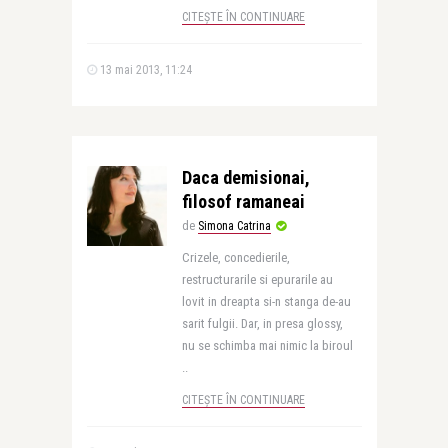
CITEȘTE ÎN CONTINUARE
13 mai 2013, 11:24
Daca demisionai,
filosof ramaneai
de
Simona Catrina
Crizele, concedierile,
restructurarile si epurarile au
lovit in dreapta si-n stanga de-au
sarit fulgii. Dar, in presa glossy,
nu se schimba mai nimic la biroul
..
CITEȘTE ÎN CONTINUARE