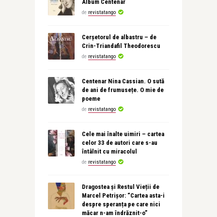
Album Centenar
de
revistatango
Cerșetorul de albastru – de
Crin-Triandafil Theodorescu
de
revistatango
Centenar Nina Cassian. O sută
de ani de frumusețe. O mie de
poeme
de
revistatango
Cele mai înalte uimiri – cartea
celor 33 de autori care s-au
întâlnit cu miracolul
de
revistatango
Dragostea și Restul Vieții de
Marcel Petrișor: “Cartea asta-i
despre speranța pe care nici
măcar n-am îndrăznit-o”