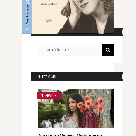
CAUTĂ ÎN SITE
INTERVIURI
INTERVIURI
Alexandra Văduva: Viața e prea