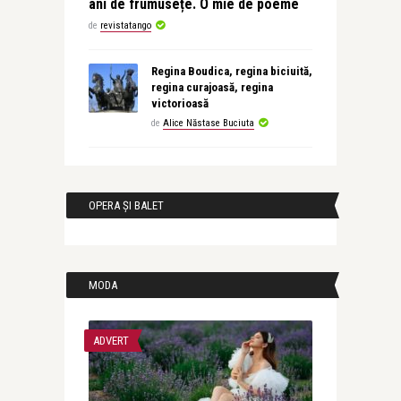
ani de frumusețe. O mie de poeme
de
revistatango
Regina Boudica, regina biciuită,
regina curajoasă, regina
victorioasă
de
Alice Năstase Buciuta
OPERA ȘI BALET
MODA
ADVERT