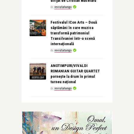
dirijat de Cristian Măcelaru
de
revistatango
Festivalul ICon Arts – Două
săptămâni în care muzica
transformă patrimoniul
Transilvaniei într-o scenă
internațională
de
revistatango
ANOTIMPURI/VIVALDI
ROMANIAN GUITAR QUARTET
pornește la drum în primul
turneu național
de
revistatango