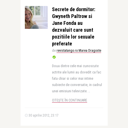
Secrete de dormitor:
Gwyneth Paltrow si
Jane Fonda au
dezvaluit care sunt
pozitiile lor sexuale
preferate
de
revistatango.ro Marea Dragoste
Doua dintre cele mai cunoscute
actrite ale lumii au dovedit ca fac
fata chiar si celor mai intime
subiecte de conversatie, in cadrul
unei emisiuni televizate. ..
CITEȘTE ÎN CONTINUARE
30 aprilie 2012, 23:17