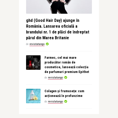
ghd (Good Hair Day) ajunge în
România. Lansarea oficială a
brandului nr. 1 de plăci de îndreptat
părul din Marea Britanie
de
revistatango
Farmec, cel mai mare
producător român de
cosmetice, lansează colecția
de parfumuri premium Epithet
de
revistatango
Colagen și frumusețe: cum
acționează în profunzime
de
revistatango