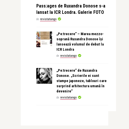
Pass:ages de Ruxandra Donose s-a
lansat la ICR Londra. Galerie FOTO
de
revistatango
„Pe:trecere” – Marea mezzo-
soprană Ruxandra Donose își
lansează volumul de debut la
ICR Londra
de
revistatango
„Pe:trecere” de Ruxandra
Donose. „Scrierile ei sunt
stampe japoneze, tablouri care
surprind arhitectura umană în
devenire”
de
revistatango