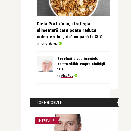
Dieta Portofoliu, strategia
alimentară care poate reduce
colesterolul „rău” cu până la 30%
de
revistatango
Beneficiile suplimentelor
pentru slăbit asupra sănătății
tale
de
Alex Pub
TOP EDITORIALE
INTERVIURI