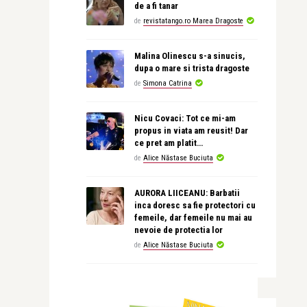
de a fi tanar
de
revistatango.ro Marea Dragoste
Malina Olinescu s-a sinucis,
dupa o mare si trista dragoste
de
Simona Catrina
Nicu Covaci: Tot ce mi-am
propus in viata am reusit! Dar
ce pret am platit…
de
Alice Năstase Buciuta
AURORA LIICEANU: Barbatii
inca doresc sa fie protectori cu
femeile, dar femeile nu mai au
nevoie de protectia lor
de
Alice Năstase Buciuta