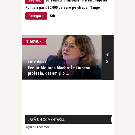
Tag-uri:
Bulevardul Timisoara
marea dragoste
·
Politia a gasit 30.000 de euro pe strada
Tango
Categorii:
Stiri
INTERVIURI
INTERVIURI
revistatango
Alice Năstase B
Evelin-Melinda Macho: Îmi iubesc
Mihaela Rădul
profesia, dar am și o ...
venit exact câ
LASĂ UN COMENTARIU:
Login cu Facebook