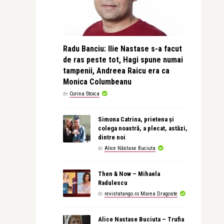
Radu Banciu: Ilie Nastase s-a facut
de ras peste tot, Hagi spune numai
tampenii, Andreea Raicu era ca
Monica Columbeanu
de
Corina Stoica
Simona Catrina, prietena și
colega noastră, a plecat, astăzi,
dintre noi
de
Alice Năstase Buciuta
Then & Now – Mihaela
Radulescu
de
revistatango.ro Marea Dragoste
Alice Nastase Buciuta – Trufia