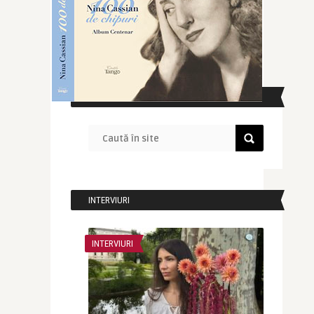
CAUTĂ ÎN SITE
INTERVIURI
INTERVIURI