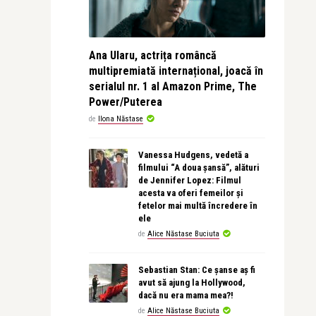
Ana Ularu, actrița româncă
multipremiată internațional, joacă în
serialul nr. 1 al Amazon Prime, The
Power/Puterea
de
Ilona Năstase
Vanessa Hudgens, vedetă a
filmului “A doua șansă”, alături
de Jennifer Lopez: Filmul
acesta va oferi femeilor și
fetelor mai multă încredere în
ele
de
Alice Năstase Buciuta
Sebastian Stan: Ce șanse aș fi
avut să ajung la Hollywood,
dacă nu era mama mea?!
de
Alice Năstase Buciuta