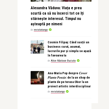
Alexandra Văduva: Viața e prea
scurtă ca să nu încerci tot ce îți
stârnește interesul. Timpul nu
așteaptă pe nimeni
de
revistatango
Cosmin Filipaș: Când susții un
business curat, asumat,
lucrurile pur și simplu se așază
în favoarea ta
de
Alice Năstase Buciuta
Ana-Maria Pop despre 𝐶𝑜𝑣𝑜𝑟
𝑃𝑙𝑎𝑛𝑡𝑒 𝑃𝑜𝑒𝑧𝑖𝑒: de la un shop de
plante de pe terasa Obor la un
proiect artistic interdisciplinar
de
revistatango