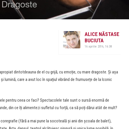
ALICE NĂSTASE
BUCIUTA
16 aprilie 2016, 16:38
ropiat dintotdeauna de el cu grijă, cu emoție, cu mare dragoste. Și așa
 și lumină, care a avut loc în spațiul vibrând de frumusețe de la Iconic
sele pentru ceea ce faci? Spectacolele tale sunt o sursă enormă de
nde, din ce îți alimentezi sufletul cu forță, ca să poți dărui atât de mult?
oregrafie (fără a mai pune la socoteală şi anii din şcoala de balet),
ate. Arta, dansul, teatrul alcătuiesc singură şi unica lume posibilă, în