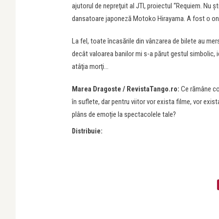
ajutorul de nepreţuit al JTI, proiectul “Requiem. Nu 
dansatoare japoneză Motoko Hirayama. A fost o on
La fel, toate încasările din vânzarea de bilete au mer
decât valoarea banilor mi s-a părut gestul simbolic, 
atâţia morţi…
Marea Dragoste / RevistaTango.ro:
Ce rămâne con
în suflete, dar pentru viitor vor exista filme, vor ex
plâns de emoție la spectacolele tale?
Distribuie: