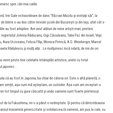
rivesc spre zări mai calde.
nd, trei Gale extraordinare de dans “Răzvan Mazilu şi invitaţii săi”, la
e bilete s-au dus către nevoile şcolii din Bucureşti şi din Iaşi, atât cât s-
ile au fost arhipline. Am avut alături de mine artişti mari, prieteni
 regretatul Johnny Răducanu, Gigi Căciuleanu, Talia Paz din Israel, Virpi
 Aura Urziceanu, Felicia FIlip, Monica Petrică, A.G. Weinberger, Marcel
aela Rădulescu şi mulţi alţii… Le mulţumesc încă odată, de mii de ori.
u venit peste tine celelalte întâmplări artistice, unele cu totul
ul japonez…
a că au fost în Japonia, ba chiar de câteva ori. Este o altă planetă, o
m-am simţit, aşa cum mă aşteptam, un outsider. Aşa cum am receptat-o
miri tot timpul cu gura căscată şi unde oamenii sunt foarte prietenoşi.
cut de la Fukushima, mi s-a părut o nedreptate. Şi pentru că dintotdeauna
ansul înseamnă generozitate şi solidarizează oamenii, am pus la cale, cu