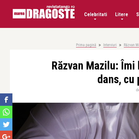
Celebritati
Litere
S
Prima pagină
Interviuri
Răzvan Maz
Răzvan Mazilu: Îmi 
dans, cu 
d