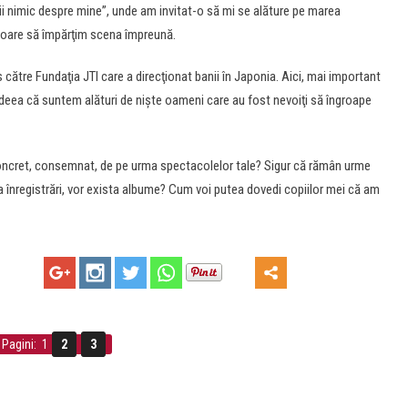
ştii nimic despre mine”, unde am invitat-o să mi se alăture pe marea
oare să împărţim scena împreună.
s către Fundaţia JTI care a direcţionat banii în Japonia. Aici, mai important
ideea că suntem alături de nişte oameni care au fost nevoiţi să îngroape
cret, consemnat, de pe urma spectacolelor tale? Sigur că rămân urme
ista înregistrări, vor exista albume? Cum voi putea dovedi copiilor mei că am
Pagini: 1
2
3