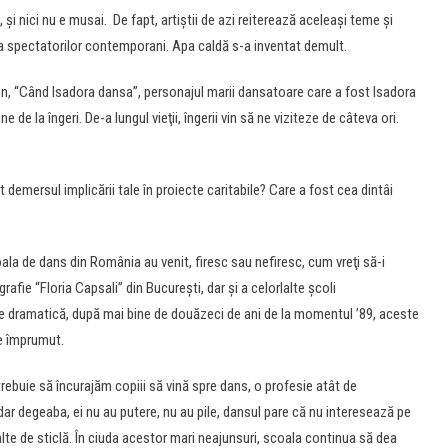
 şi nici nu e musai. De fapt, artiştii de azi reiterează aceleaşi teme şi
a spectatorilor contemporani. Apa caldă s-a inventat demult.
on, “Când Isadora dansa”, personajul marii dansatoare care a fost Isadora
 de la îngeri. De-a lungul vieţii, îngerii vin să ne viziteze de câteva ori.
demersul implicării tale în proiecte caritabile? Care a fost cea dintâi
a de dans din România au venit, firesc sau nefiresc, cum vreţi să-i
rafie “Floria Capsali” din Bucureşti, dar şi a celorlalte şcoli
il de dramatică, după mai bine de douăzeci de ani de la momentul ’89, aceste
de împrumut.
 trebuie să încurajăm copiii să vină spre dans, o profesie atât de
dar degeaba, ei nu au putere, nu au pile, dansul pare că nu interesează pe
înalte de sticlă. În ciuda acestor mari neajunsuri, scoala continua să dea