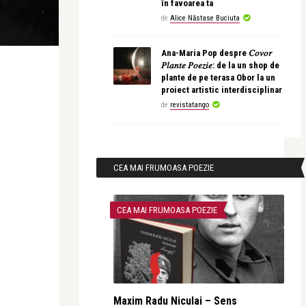
în favoarea ta
de
Alice Năstase Buciuta
Ana-Maria Pop despre 𝐶𝑜𝑣𝑜𝑟
𝑃𝑙𝑎𝑛𝑡𝑒 𝑃𝑜𝑒𝑧𝑖𝑒: de la un shop de
plante de pe terasa Obor la un
proiect artistic interdisciplinar
de
revistatango
CEA MAI FRUMOASA POEZIE
CEA MAI FRUMOASA POEZIE
Maxim Radu Niculai – Sens