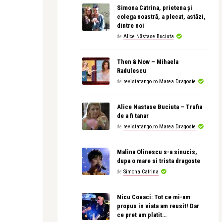
Simona Catrina, prietena și
colega noastră, a plecat, astăzi,
dintre noi
de
Alice Năstase Buciuta
Then & Now – Mihaela
Radulescu
de
revistatango.ro Marea Dragoste
Alice Nastase Buciuta – Trufia
de a fi tanar
de
revistatango.ro Marea Dragoste
Malina Olinescu s-a sinucis,
dupa o mare si trista dragoste
de
Simona Catrina
Nicu Covaci: Tot ce mi-am
propus in viata am reusit! Dar
ce pret am platit…