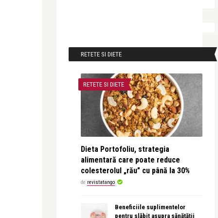
RETETE SI DIETE
RETETE SI DIETE
Dieta Portofoliu, strategia
alimentară care poate reduce
colesterolul „rău” cu până la 30%
de
revistatango
Beneficiile suplimentelor
pentru slăbit asupra sănătății