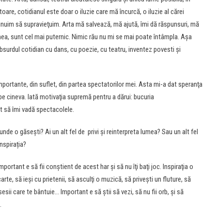
toare, cotidianul este doar o iluzie care mă încurcă, o iluzie al cărei
chinuim să supravieţuim. Arta mă salvează, mă ajută, îmi dă răspunsuri, mă
mea, sunt cel mai puternic. Nimic rău nu mi se mai poate întâmpla. Aşa
absurdul cotidian cu dans, cu poezie, cu teatru, inventez povesti şi
portante, din suflet, din partea spectatorilor mei. Asta mi-a dat speranţa
pe cineva. Iată motivaţia supremă pentru a dărui: bucuria
let să îmi vadă spectacolele.
unde o găsești? Ai un alt fel de privi și reinterpreta lumea? Sau un alt fel
nspirația?
rtant e să fii conştient de acest har şi să nu îţi baţi joc. Inspiraţia o
arte, să ieşi cu prietenii, să asculţi o muzică, să priveşti un fluture, să
esii care te bântuie… Important e să ştii să vezi, să nu fii orb, şi să
.