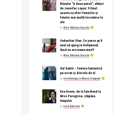
filmului “A doua șansă”, alături
de Jennifer Lopez: Filmul
acesta va oferi femeilor și
fetelor mai multă încredere în
ele
de
Alice Năstase Buciuta
Sebastian Stan: Ce șanse aș fi
avut să ajung la Hollywood,
dacă nu era mama mea?!
de
Alice Năstase Buciuta
Gal Gadot – femeia fantastică
pe ecran și dincolo de el
de
revistatango.ro Marea Dragoste
Eva Green, de la fata Bond la
Miss Peregrine, stăpâna
timpului
de
Irina Botezatu