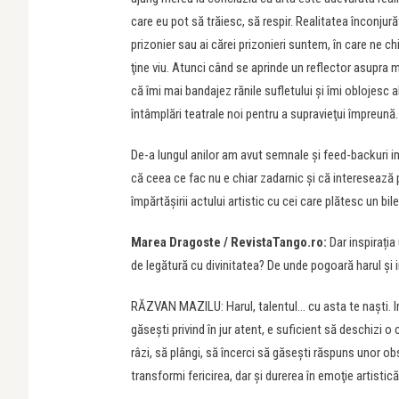
care eu pot să trăiesc, să respir. Realitatea înconjură
prizonier sau ai cărei prizonieri suntem, în care ne 
ţine viu. Atunci când se aprinde un reflector asupra 
că îmi mai bandajez rănile sufletului şi îmi oblojesc 
întâmplări teatrale noi pentru a supravieţui împreună.
De-a lungul anilor am avut semnale şi feed-backuri im
că ceea ce fac nu e chiar zadarnic şi că interesează 
împărtăşirii actului artistic cu cei care plătesc un bi
Marea Dragoste / RevistaTango.ro:
Dar inspirația 
de legătură cu divinitatea? De unde pogoară harul și i
RĂZVAN MAZILU: Harul, talentul… cu asta te naşti. Impo
găseşti privind în jur atent, e suficient să deschizi o c
râzi, să plângi, să încerci să găseşti răspuns unor obs
transformi fericirea, dar şi durerea în emoţie artistică