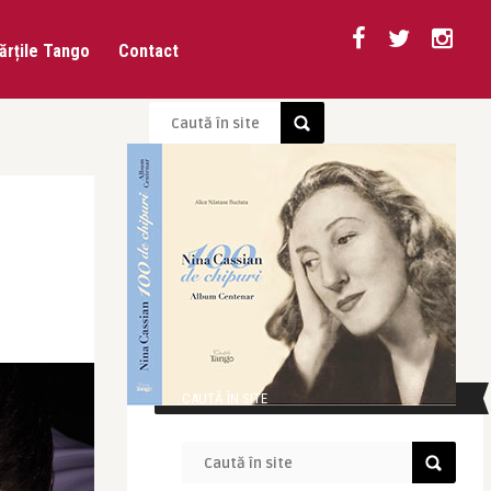
ărțile Tango
Contact
CAUTĂ ÎN SITE