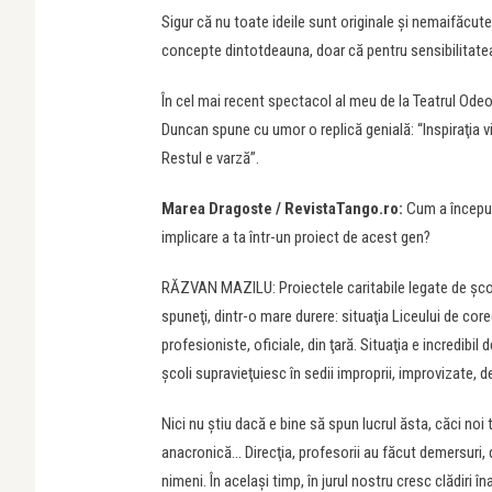
Sigur că nu toate ideile sunt originale şi nemaifăcute,
concepte dintotdeauna, doar că pentru sensibilitate
În cel mai recent spectacol al meu de la Teatrul Ode
Duncan spune cu umor o replică genială: “Inspiraţia vine
Restul e varză”.
Marea Dragoste / RevistaTango.ro:
Cum a început 
implicare a ta într-un proiect de acest gen?
RĂZVAN MAZILU: Proiectele caritabile legate de şcoal
spuneţi, dintr-o mare durere: situaţia Liceului de coreg
profesioniste, oficiale, din ţară. Situaţia e incredib
şcoli supravieţuiesc în sedii improprii, improvizate, 
Nici nu ştiu dacă e bine să spun lucrul ăsta, căci noi
anacronică… Direcţia, profesorii au făcut demersuri, 
nimeni. În acelaşi timp, în jurul nostru cresc clădiri 