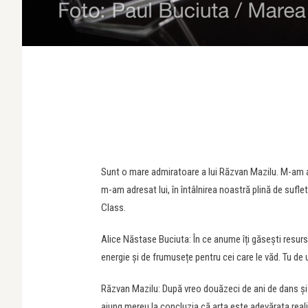
Sunt o mare admiratoare a lui Răzvan Mazilu. M-am ap
m-am adresat lui, în întâlnirea noastră plină de suflet
Class.
Alice Năstase Buciuta: În ce anume îți găsești resur
energie și de frumusețe pentru cei care le văd. Tu de u
Răzvan Mazilu: După vreo douăzeci de ani de dans şi c
ajung mereu la concluzia că arta este adevărata realit