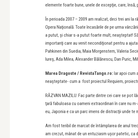
elemente foarte bune, unele de excepţie, care, însă, p
În perioada 2007 – 2009 am realizat, deci trei ani la râ
Opera Naţională. Toate încasările de pe urma vânzării d
a putut, şi chiar s-a putut foarte mult, neaşteptat! Săl
importanţi care au venit necondiţionat pentru a ajuta:
Pahkinen din Suedia, Maia Morgenstern, Valeria Seciu,
Iureş, Ada Milea, Alexander Bălănescu, Dan Puric, Mih
Marea Dragoste / RevistaTango.ro:
Iar apoi cum a
neașteptate- cum a fost proiectul Requiem, proiect
RĂZVAN MAZILU: Fac parte dintre cei care se pot lăud
ţară fabuloasa cu oameni extraordinari în care nu 
eu, Japonia e ca un parc imens de distracţii unde te 
Am fost teribil de marcat de întâmplarea de anul tre
am crezut, mânat de un entuziasm uşor patetic, ca d