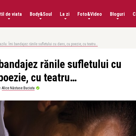
til de viata
Body&Soul
La zi
Foto&Video
Bloguri
C
ilu: Îmi bandajez rănile sufletului cu dans, cu poezie, cu teatru…
bandajez rănile sufletului cu
poezie, cu teatru…
e
Alice Năstase Buciuta