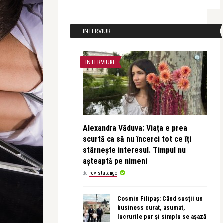
INTERVIURI
INTERVIURI
Alexandra Văduva: Viața e prea
scurtă ca să nu încerci tot ce îți
stârnește interesul. Timpul nu
așteaptă pe nimeni
de
revistatango
Cosmin Filipaș: Când susții un
business curat, asumat,
lucrurile pur și simplu se așază