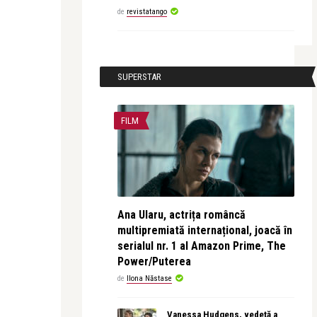
de
revistatango
SUPERSTAR
FILM
Ana Ularu, actrița româncă
multipremiată internațional, joacă în
serialul nr. 1 al Amazon Prime, The
Power/Puterea
de
Ilona Năstase
Vanessa Hudgens, vedetă a