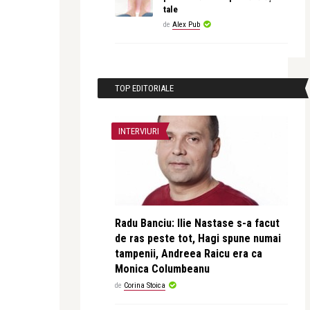
tale
de
Alex Pub
TOP EDITORIALE
INTERVIURI
Radu Banciu: Ilie Nastase s-a facut
de ras peste tot, Hagi spune numai
tampenii, Andreea Raicu era ca
Monica Columbeanu
de
Corina Stoica